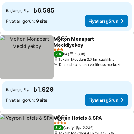
₺6.585
Başlangıç Fiyatı
Fiyatları görün:
9 site
Fiyatları görün
Molton Monapart
Paylaş
Favorilerime ekle
Mecidiyekoy
Fiyatları görün
3 Yıldız
7,6
İyi
1.608
Taksim Meydanı 3.7 km uzaklıkta
Dinlendirici sauna ve fitness merkezi
Fiyatl
₺1.929
Başlangıç Fiyatı
Fiyatları görün:
9 site
Fiyatları görün
Veyron Hotels & SPA
Paylaş
Favorilerime ekle
Fiyatl
4 Yıldız
8,2
Çok iyi
2.236
Taksim Meydanı 4.1 km uzaklıkta