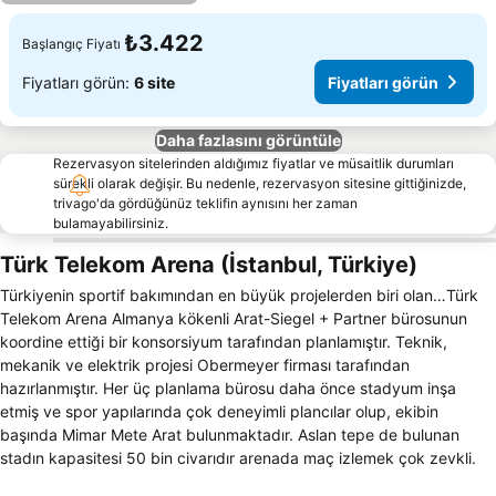
₺3.422
Başlangıç Fiyatı
Fiyatları görün:
6 site
Fiyatları görün
Daha fazlasını görüntüle
Rezervasyon sitelerinden aldığımız fiyatlar ve müsaitlik durumları
sürekli olarak değişir. Bu nedenle, rezervasyon sitesine gittiğinizde,
trivago'da gördüğünüz teklifin aynısını her zaman
bulamayabilirsiniz.
Türk Telekom Arena (İstanbul, Türkiye)
Türkiyenin sportif bakımından en büyük projelerden biri olan…Türk
Telekom Arena Almanya kökenli Arat-Siegel + Partner bürosunun
koordine ettiği bir konsorsiyum tarafından planlamıştır. Teknik,
mekanik ve elektrik projesi Obermeyer firması tarafından
hazırlanmıştır. Her üç planlama bürosu daha önce stadyum inşa
etmiş ve spor yapılarında çok deneyimli plancılar olup, ekibin
başında Mimar Mete Arat bulunmaktadır. Aslan tepe de bulunan
stadın kapasitesi 50 bin civarıdır arenada maç izlemek çok zevkli.