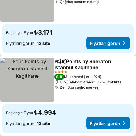
Çağdaş tasarım estetiği
Fiyatları görün
₺3.171
Başlangıç Fiyatı
Fiyatları görün:
12 site
Fiyatları görün
Four Points by Sheraton
Paylaş
Favorilerime ekle
Istanbul Kagithane
Fiyatları görün
4 Yıldız
8,8
Mükemmel
1.924
Türk Telekom Arena 1.8 km uzaklıkta
Zen Spa sağlık merkezi
Fiyatları görün
₺4.994
Başlangıç Fiyatı
Fiyatları görün:
13 site
Fiyatları görün