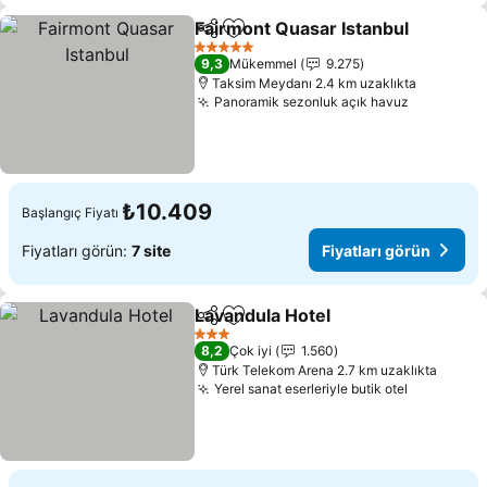
Fairmont Quasar Istanbul
Paylaş
Favorilerime ekle
F
5 Yıldız
9,3
Mükemmel
9.275
Taksim Meydanı 2.4 km uzaklıkta
Panoramik sezonluk açık havuz
Fiyatları 
₺10.409
Başlangıç Fiyatı
Fiyatları görün:
7 site
Fiyatları görün
Lavandula Hotel
Paylaş
Favorilerime ekle
Fiyatları g
3 Yıldız
8,2
Çok iyi
1.560
Türk Telekom Arena 2.7 km uzaklıkta
Yerel sanat eserleriyle butik otel
Fiyatları 