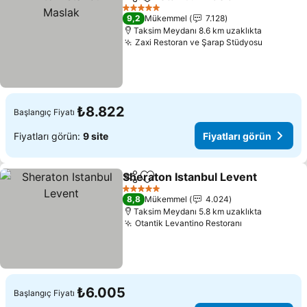
Paylaş
Favorilerime ekle
Fiya
5 Yıldız
9,2
Mükemmel
7.128
Taksim Meydanı 8.6 km uzaklıkta
Zaxi Restoran ve Şarap Stüdyosu
Fiyatları
₺8.822
Başlangıç Fiyatı
Fiyatları görün:
9 site
Fiyatları görün
Sheraton Istanbul Levent
Paylaş
Favorilerime ekle
F
5 Yıldız
8,8
Mükemmel
4.024
Taksim Meydanı 5.8 km uzaklıkta
Otantik Levantino Restoranı
Fiyatları gör
₺6.005
Başlangıç Fiyatı