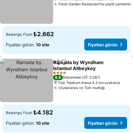
Fresh Garden Restaurant'ta çeşitli yemekler
F
₺2.662
Başlangıç Fiyatı
Fiyatları görün:
10 site
Fiyatları görün
Ramada by Wyndham
Paylaş
Favorilerime ekle
Istanbul Alibeykoy
Fiyatları görün
4 Yıldız
8,8
Mükemmel
3.087
Türk Telekom Arena 4.3 km uzaklıkta
Uluslararası ve Türk mutfağı
Fiyatları gör
₺4.182
Başlangıç Fiyatı
Fiyatları görün:
10 site
Fiyatları görün