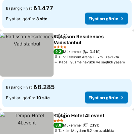
₺1.477
Başlangıç Fiyatı
Fiyatları görün:
3 site
Fiyatları görün
Radisson Residences
Paylaş
Favorilerime ekle
Vadistanbul
Fiyatları görün
4 Yıldız
9,2
Mükemmel
3.419
Türk Telekom Arena 1.1 km uzaklıkta
Kapalı yüzme havuzu ve sağlıklı yaşam
Fiya
₺8.285
Başlangıç Fiyatı
Fiyatları görün:
10 site
Fiyatları görün
Tempo Hotel 4Levent
Paylaş
Favorilerime ekle
Fiya
3 Yıldız
8,8
Mükemmel
2.191
Taksim Meydanı 6.2 km uzaklıkta