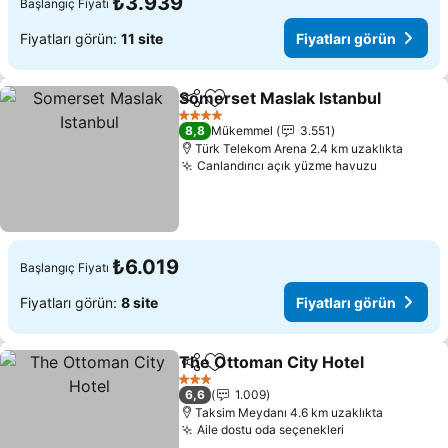
₺3.939
Başlangıç Fiyatı
Fiyatları görün:
11 site
Fiyatları görün
Somerset Maslak Istanbul
Paylaş
Favorilerime ekle
4 Yıldız
8,8
Mükemmel
3.551
Türk Telekom Arena 2.4 km uzaklıkta
Canlandırıcı açık yüzme havuzu
Fiyatları
₺6.019
Başlangıç Fiyatı
Fiyatları görün:
8 site
Fiyatları görün
The Ottoman City Hotel
Paylaş
Favorilerime ekle
Fi
3 Yıldız
6,6
1.009
Taksim Meydanı 4.6 km uzaklıkta
Aile dostu oda seçenekleri
Fiyatları görü