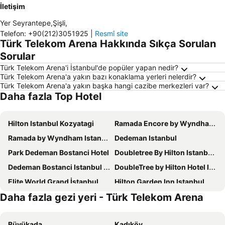
İletişim
Yer Seyrantepe,Şişli
,
Telefon
:
+90(212)3051925
|
Resmî site
Türk Telekom Arena Hakkında Sıkça Sorulan
Sorular
Türk Telekom Arena'i İstanbul'de popüler yapan nedir?
Türk Telekom Arena'a yakın bazı konaklama yerleri nelerdir?
Türk Telekom Arena'a yakın başka hangi cazibe merkezleri var?
Daha fazla Top Hotel
Hilton Istanbul Kozyatagi
Ramada Encore by Wyndham Istanbul Bayrampasa
Ramada by Wyndham Istanbul Golden Horn
Dedeman Istanbul
Park Dedeman Bostanci Hotel
Doubletree By Hilton Istanbul Topkapı
Dedeman Bostanci Istanbul Hotel & Convention Center
DoubleTree by Hilton Hotel Istanbul - Moda
Elite World Grand İstanbul Küçükyalı
Hilton Garden Inn Istanbul Ataturk Airport
Daha fazla gezi yeri - Türk Telekom Arena
Residence Inn By Marriott Istanbul Atasehir
DoubleTree by Hilton Hotel Istanbul - Piyalepasa
Cityloft 161
Cityloft 81
Büyükada
Kadıköy