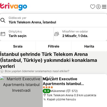
Favoriler
Giriş y
Me
Gidilecek yer
Türk Telekom Arena, İstanbul
Giriş/çıkış
Misafirler ve odalar
Tarih seçin
2 Misafir, 1 Oda.
Sırala
Filtrele
Harita
İstanbul şehrinde Türk Telekom Arena
(İstanbul, Türkiye) yakınındaki konaklama
yerleri
Bize yapılan ödemeler sıralamamızı nasıl etkiler?
Marriott Executive
Paylaş
Favorilerime ekle
Apartments Istanbul
Investvadi
Fiyatları görün
4 Yıldız
9,3
Mükemmel
572
Türk Telekom Arena 0.9 km uzaklıkta
Kapalı yüzme havuzu
Fiyatları görün