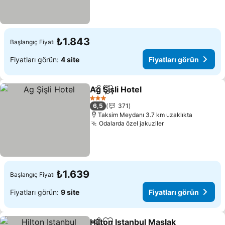
₺1.843
Başlangıç Fiyatı
Fiyatları görün:
4 site
Fiyatları görün
Ag Şişli Hotel
Paylaş
Favorilerime ekle
Fiyatları görü
3 Yıldız
6,5
371
Taksim Meydanı 3.7 km uzaklıkta
Odalarda özel jakuziler
Fiyatları görün
₺1.639
Başlangıç Fiyatı
Fiyatları görün:
9 site
Fiyatları görün
Hilton Istanbul Maslak