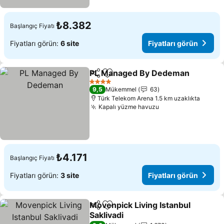
₺8.382
Başlangıç Fiyatı
Fiyatları görün:
6 site
Fiyatları görün
PL Managed By Dedeman
Paylaş
Favorilerime ekle
4 Yıldız
9,5
Mükemmel
63
Türk Telekom Arena 1.5 km uzaklıkta
Kapalı yüzme havuzu
Fiyatları görün
₺4.171
Başlangıç Fiyatı
Fiyatları görün:
3 site
Fiyatları görün
Movenpick Living Istanbul
Paylaş
Favorilerime ekle
Saklivadi