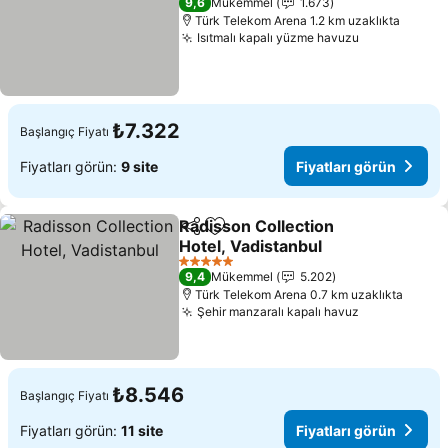
Fiyatları görün
9,6
Mükemmel
1.673
Türk Telekom Arena 1.2 km uzaklıkta
Isıtmalı kapalı yüzme havuzu
Fiyatları gö
₺7.322
Başlangıç Fiyatı
Fiyatları görün:
9 site
Fiyatları görün
Radisson Collection
Paylaş
Favorilerime ekle
Hotel, Vadistanbul
Fiyatları görün
5 Yıldız
9,4
Mükemmel
5.202
Türk Telekom Arena 0.7 km uzaklıkta
Şehir manzaralı kapalı havuz
Fiyatları gö
₺8.546
Başlangıç Fiyatı
Fiyatları görün:
11 site
Fiyatları görün