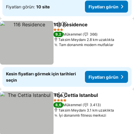
Fiyatları görün:
10 site
Fiyatları görün
116 Residence
Paylaş
Favorilerime ekle
Fiyatları gö
3 Yıldız
9,2
Mükemmel
366
Taksim Meydanı 2.8 km uzaklıkta
Tam donanımlı modern mutfaklar
Fiyatları
Kesin fiyatları görmek için tarihleri
Fiyatları görün
seçin
The Cettia Istanbul
Paylaş
Favorilerime ekle
Fiyatla
4 Yıldız
8,6
Mükemmel
3.413
Taksim Meydanı 3.1 km uzaklıkta
İyi donanımlı fitness merkezi
Fiyatları gö