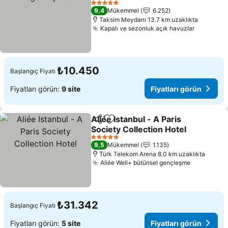
Fiyatları görün
5 Yıldız
9,4
Mükemmel
6.252
Taksim Meydanı 13.7 km uzaklıkta
Kapalı ve sezonluk açık havuzlar
Fiyatları
₺10.450
Başlangıç Fiyatı
Fiyatları görün:
9 site
Fiyatları görün
Aliée Istanbul - A Paris
Paylaş
Favorilerime ekle
Society Collection Hotel
Fiyatları görün
5 Yıldız
9,5
Mükemmel
1.135
Türk Telekom Arena 8.0 km uzaklıkta
Aliée Well+ bütünsel gençleşme
Fiyatları 
₺31.342
Başlangıç Fiyatı
Fiyatları görün:
5 site
Fiyatları görün