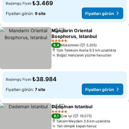
₺3.469
Başlangıç Fiyatı
Fiyatları görün:
9 site
Fiyatları görün
Mandarin Oriental
Paylaş
Favorilerime ekle
Bosphorus, Istanbul
Fiyatları görün
5 Yıldız
9,4
Mükemmel
5.205
Türk Telekom Arena 6.3 km uzaklıkta
Boğaz manzaralı yüzme havuzları
Fiyatlar
₺38.984
Başlangıç Fiyatı
Fiyatları görün:
7 site
Fiyatları görün
Dedeman Istanbul
Paylaş
Favorilerime ekle
Fiyatlar
5 Yıldız
8,1
Çok iyi
16.072
Taksim Meydanı 3.6 km uzaklıkta
Yarı olimpik kapalı havuz
Fiyatları görün