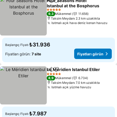
Four Seasons Hotel
Paylaş
Favorilerime ekle
Istanbul at the Bosphorus
Fiyatları görün
5 Yıldız
9,3
Mükemmel
11.656
Taksim Meydanı 2.3 km uzaklıkta
Isıtmalı açık hava deniz kenarı havuzu
Fiyat
₺31.936
Başlangıç Fiyatı
Fiyatları görün:
7 site
Fiyatları görün
Le Méridien Istanbul Etiler
Paylaş
Favorilerime ekle
5 Yıldız
8,9
Mükemmel
6.734
Taksim Meydanı 7.0 km uzaklıkta
Isıtmalı açık yüzme havuzu
Fiyatları gör
₺7.987
Başlangıç Fiyatı