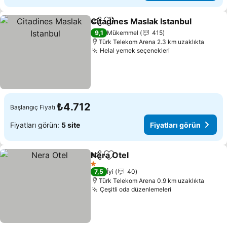
Citadines Maslak Istanbul
Paylaş
Favorilerime ekle
9,1
Mükemmel
415
Türk Telekom Arena 2.3 km uzaklıkta
Helal yemek seçenekleri
Fiyatları görün
₺4.712
Başlangıç Fiyatı
Fiyatları görün:
5 site
Fiyatları görün
Nera Otel
Paylaş
Favorilerime ekle
Fiyatları görün
1 Yıldız
7,5
İyi
40
Türk Telekom Arena 0.9 km uzaklıkta
Çeşitli oda düzenlemeleri
Fiyatları görün