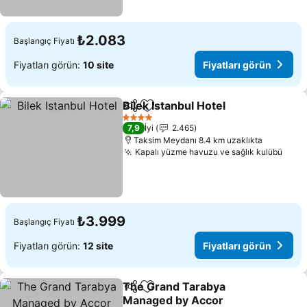
₺2.083
Başlangıç Fiyatı
Fiyatları görün:
10 site
Fiyatları görün
Bilek Istanbul Hotel
Paylaş
Favorilerime ekle
Fiyatla
4 Yıldız
7,9
İyi
2.465
Taksim Meydanı 8.4 km uzaklıkta
Kapalı yüzme havuzu ve sağlık kulübü
Fiyat
₺3.999
Başlangıç Fiyatı
Fiyatları görün:
12 site
Fiyatları görün
The Grand Tarabya
Paylaş
Favorilerime ekle
Managed by Accor