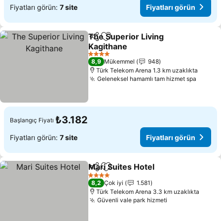
Fiyatları görün:
7 site
Fiyatları görün
The Superior Living
Paylaş
Favorilerime ekle
Kagithane
Fiyatları görün
4 Yıldız
8,9
Mükemmel
948
Türk Telekom Arena 1.3 km uzaklıkta
Geleneksel hamamlı tam hizmet spa
Fiyatl
₺3.182
Başlangıç Fiyatı
Fiyatları görün:
7 site
Fiyatları görün
Mari Suites Hotel
Paylaş
Favorilerime ekle
Fiyatları
4 Yıldız
8,2
Çok iyi
1.581
Türk Telekom Arena 3.3 km uzaklıkta
Güvenli vale park hizmeti
Fiyatları görün