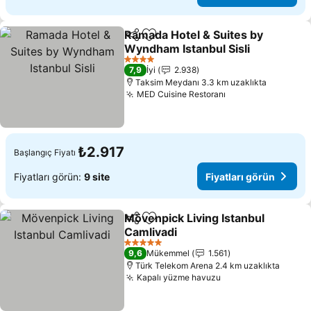
Ramada Hotel & Suites by
Paylaş
Favorilerime ekle
Wyndham Istanbul Sisli
Fiyatları görün
4 Yıldız
7,9
İyi
2.938
Taksim Meydanı 3.3 km uzaklıkta
MED Cuisine Restoranı
Fiyatları görün
₺2.917
Başlangıç Fiyatı
Fiyatları görün:
9 site
Fiyatları görün
Mövenpick Living Istanbul
Paylaş
Favorilerime ekle
Camlivadi
Fiyatları görün
5 Yıldız
9,6
Mükemmel
1.561
Türk Telekom Arena 2.4 km uzaklıkta
Kapalı yüzme havuzu
Fiyatları görün