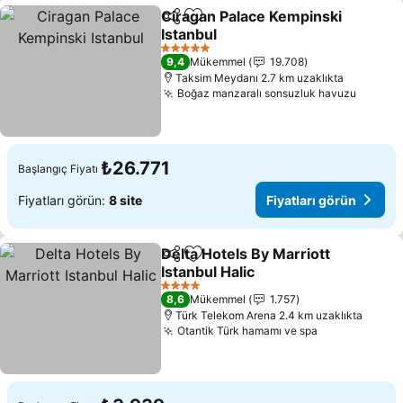
Ciragan Palace Kempinski
Paylaş
Favorilerime ekle
Istanbul
Fiyatları görün
5 Yıldız
9,4
Mükemmel
19.708
Taksim Meydanı 2.7 km uzaklıkta
Boğaz manzaralı sonsuzluk havuzu
Fiyatla
₺26.771
Başlangıç Fiyatı
Fiyatları görün:
8 site
Fiyatları görün
Delta Hotels By Marriott
Paylaş
Favorilerime ekle
Istanbul Halic
Fiyatları görün
4 Yıldız
8,6
Mükemmel
1.757
Türk Telekom Arena 2.4 km uzaklıkta
Otantik Türk hamamı ve spa
Fiyatları gör