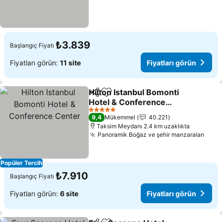
₺3.839
Başlangıç Fiyatı
Fiyatları görün:
11 site
Fiyatları görün
Hilton Istanbul Bomonti
Paylaş
Favorilerime ekle
Hotel & Conference
Center
Fiyatları görün
5 Yıldız
9,4
Mükemmel
40.221
Taksim Meydanı 2.4 km uzaklıkta
Panoramik Boğaz ve şehir manzaraları
Fiyat
Popüler Tercih
₺7.910
Başlangıç Fiyatı
Fiyatları görün:
6 site
Fiyatları görün