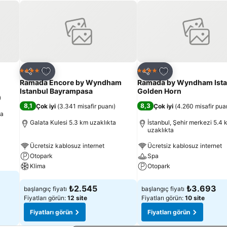
Favorilerime ekle
Favorilerime ekle
Otel
Otel
4 Yıldız
4 Yıldız
Paylaş
Paylaş
Ramada Encore by Wyndham
Ramada by Wyndham Ista
Istanbul Bayrampasa
Golden Horn
)
8,1
8,3
Çok iyi
(
3.341 misafir puanı
)
Çok iyi
(
4.260 misafir pua
ta
Galata Kulesi 5.3 km uzaklıkta
İstanbul, Şehir merkezi 5.4 
uzaklıkta
Ücretsiz kablosuz internet
Ücretsiz kablosuz internet
Otopark
Spa
Klima
Otopark
Fiyatları görün
Fiyatları görün
₺2.545
₺3.693
başlangıç fiyatı
başlangıç fiyatı
Fiyatları görün:
12 site
Fiyatları görün:
10 site
Fiyatları görün
Fiyatları görün