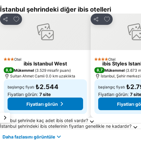
İstanbul şehrindeki diğer ibis otelleri
Favorilerime ekle
Favorilerime ek
Paylaş
Paylaş
Otel
Otel
3 Yıldız
4 Yıldız
ibis Istanbul West
ibis Styles Ista
8,6
8,7
Mükemmel
(
3.529 misafir puanı
)
Mükemmel
(
3.673 m
Sultan Ahmet Camii 0.0 km uzaklıkta
İstanbul, Şehir merkezi
₺2.544
₺2.7
başlangıç fiyatı
başlangıç fiyatı
Fiyatları görün:
7 site
Fiyatları görün:
7 sit
Fiyatları görün
Fiyatları g
İstanbul Hakkında Sıkça Sorulan Sorular
İstanbul şehrinde kaç adet ibis oteli vardır?
İstanbul şehrindeki ibis otellerinin fiyatları genellikle ne kadardır?
Daha fazlasını görüntüle