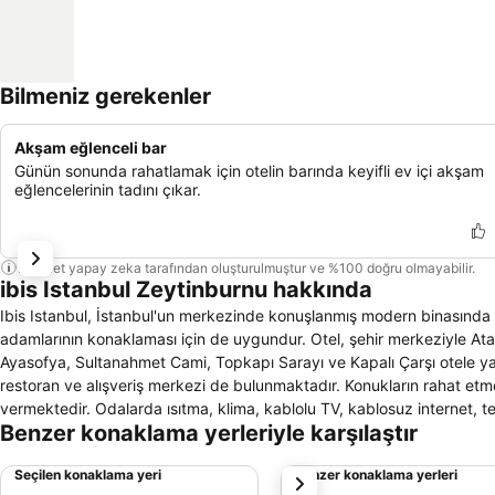
Bilmeniz gerekenler
Akşam eğlenceli bar
Günün sonunda rahatlamak için otelin barında keyifli ev içi akşam
eğlencelerinin tadını çıkar.
Bu özet yapay zeka tarafından oluşturulmuştur ve %100 doğru olmayabilir.
ibis Istanbul Zeytinburnu hakkında
Ibis Istanbul, İstanbul'un merkezinde konuşlanmış modern binasında kon
adamlarının konaklaması için de uygundur. Otel, şehir merkeziyle Atat
Ayasofya, Sultanahmet Cami, Topkapı Sarayı ve Kapalı Çarşı otele yak
restoran ve alışveriş merkezi de bulunmaktadır. Konukların rahat etme
vermektedir. Odalarda ısıtma, klima, kablolu TV, kablosuz internet, 
Benzer konaklama yerleriyle karşılaştır
saç kurutma makinesi müşterilerin hizmetine sunulmuştur. Otelde 24 s
yatağı bulunmaktadır. Yüzme seven konuklar otelin açık yüzme havuzun
Seçilen konaklama yeri
Benzer konaklama yerleri
sonraki
yararlanabilmektedirler. Otelde engelli konuklara uygun 4 oda bulunma