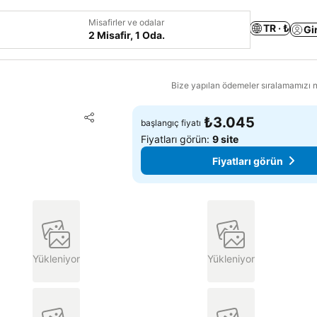
Misafirler ve odalar
TR · ₺
Gi
2 Misafir, 1 Oda.
Bize yapılan ödemeler sıralamamızı na
Favorilerime ekle
₺3.045
başlangıç fiyatı
Paylaş
Fiyatları görün:
9 site
Fiyatları görün
Yükleniyor
Yükleniyor