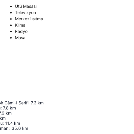
Ütü Masası
Televizyon
Merkezi ısıtma
Klima
Radyo
Masa
r Câmi-I Şerifi
:
7.3
km
ı
:
7.8
km
7.9
km
km
mu
:
11.4
km
imanı
:
35.6
km