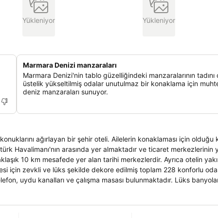
Yükleniyor
Yükleniyor
Marmara Denizi manzaraları
Marmara Denizi'nin tablo güzelliğindeki manzaralarının tadını 
üstelik yükseltilmiş odalar unutulmaz bir konaklama için muh
deniz manzaraları sunuyor.
uklarını ağırlayan bir şehir oteli. Ailelerin konaklaması için olduğu 
ürk Havalimanı'nın arasında yer almaktadır ve ticaret merkezlerinin y
laşık 10 km mesafede yer alan tarihi merkezlerdir. Ayrıca otelin yak
si için zevkli ve lüks şekilde dekore edilmiş toplam 228 konforlu oda
telefon, uydu kanalları ve çalışma masası bulunmaktadır. Lüks banyol
aat açık resepsiyon, lobi, otelbar, otopark, restoran, çamaşırhane v
da keyifli zaman geçirebilirler. İş adamları otelin iş merkezinden
ktadır. Otele evcil hayvan girişine izin verilmektedir.