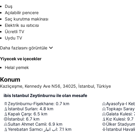
Duş
Açılabilir pencere
Saç kurutma makinası
Elektrik su ısıtıcısı
Ücretli TV
Uydu TV
Daha fazlasını görüntüle
Yiyecek ve içecekler
Helal yemek
Konum
Kazlıçeşme, Kennedy Ave N56, 34025, İstanbul, Türkiye
ibis Istanbul Zeytinburnu ile olan mesafe
Zeytinburnu-Fişekhane
:
0.7
km
Ayasofya-I Kebi
İstanbul Surları
:
4.8
km
Topkapı Saray
Kapalı Çarşı
:
6.5
km
Galata Kulesi
:
İstanbul
:
6.7
km
Kız Kulesi
:
9.7
Sultan Ahmet Camii
:
6.9
km
Ülker Stadyu
Yerebatan Sarnıcı اب انبار
:
7.1
km
İstanbul Haval