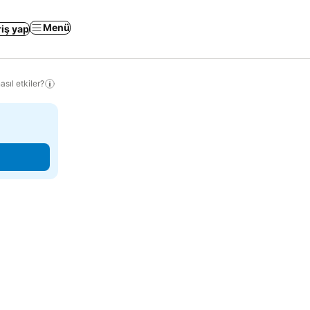
Menü
riş yap
sıl etkiler?