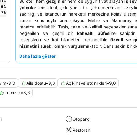
11
%
Bu otel, hem
gezginler
hem de uygun fiyat arayan
iş se
5
%
yolcular
için ideal, çok yönlü bir şehir merkezidir. Zeyt
7
%
sakinliği ve İstanbul'un hareketli merkezine kolay ulaşım
sunan konumuyla öne çıkıyor. Metro ve Marmaray i
rahatça erişilebilir. Tesis, taze ve kaliteli seçenekler su
beğenilen ve çeşitli bir
kahvaltı büfesi
ne sahiptir. 
resepsiyon ve kat hizmetleri personelinin
özenli ve g
hizmetini
sürekli olarak vurgulamaktadır. Daha sakin bir d
deniz manzaralı
bir oda talep etmeyi düşünebilirsiniz.
Daha fazla göster
yim
•
9,0
Aile dostu
•
9,0
Açık hava etkinlikleri
•
9,0
Temizlik
•
8,6
i
Otopark
Restoran