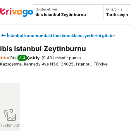
Gidilecek yer
Giriş/çıkış
Tarih seçin
İstanbul konumundaki tüm konaklama yerlerini göster
ibis Istanbul Zeytinburnu
Otel
Çok iyi
(
9.431 misafir puanı
)
8,3
3 Yıldız
Kazlıçeşme, Kennedy Ave N56, 34025, İstanbul, Türkiye
Yükleniyor