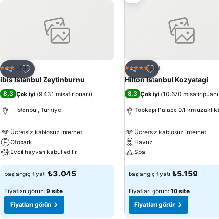
Favorilerime ekle
Favorilerime ekle
Otel
Otel
3 Yıldız
5 Yıldız
Paylaş
Paylaş
ibis Istanbul Zeytinburnu
Hilton Istanbul Kozyatagi
8,3
8,3
Çok iyi
(
9.431 misafir puanı
)
Çok iyi
(
10.670 misafir puanı
İstanbul, Türkiye
Topkapı Palace 9.1 km uzaklık
Ücretsiz kablosuz internet
Ücretsiz kablosuz internet
Otopark
Havuz
Evcil hayvan kabul edilir
Spa
Fiyatları görün
Fiyatları görün
₺3.045
₺5.159
başlangıç fiyatı
başlangıç fiyatı
Fiyatları görün:
9 site
Fiyatları görün:
10 site
Fiyatları görün
Fiyatları görün