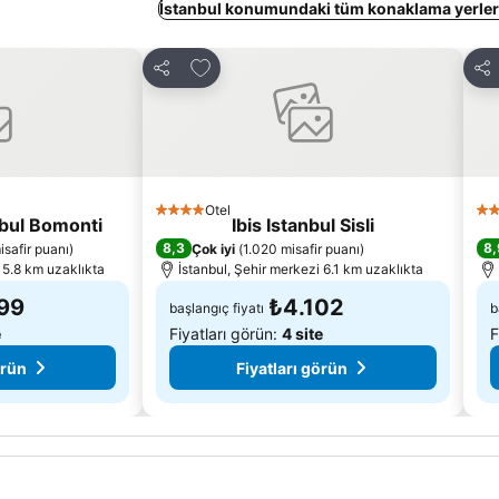
İstanbul konumundaki tüm konaklama yerleri
le
Favorilerime ekle
Paylaş
Pay
Otel
4 Yıldız
5 Y
nbul Bomonti
Ibis Istanbul Sisli
8,3
8,
isafir puanı
)
Çok iyi
(
1.020 misafir puanı
)
 5.8 km uzaklıkta
İstanbul, Şehir merkezi 6.1 km uzaklıkta
99
₺4.102
başlangıç fiyatı
b
e
Fiyatları görün:
4 site
F
örün
Fiyatları görün