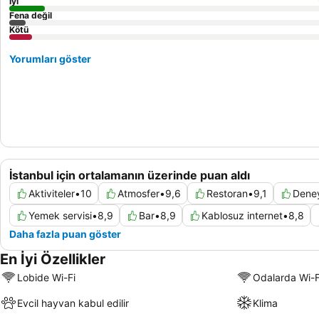
İyi
Fena değil
Kötü
Yorumları göster
İstanbul için ortalamanın üzerinde puan aldı
Aktiviteler
•
10
Atmosfer
•
9,6
Restoran
•
9,1
Dene
Yemek servisi
•
8,9
Bar
•
8,9
Kablosuz internet
•
8,8
Daha fazla puan göster
En İyi Özellikler
Lobide Wi-Fi
Odalarda Wi-F
Evcil hayvan kabul edilir
Klima