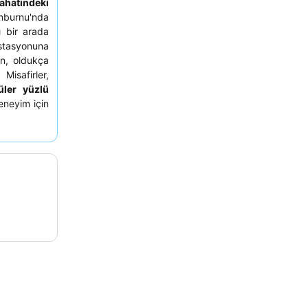
yahatindeki
inburnu'nda
ı bir arada
stasyonuna
nan, oldukça
Misafirler,
üler yüzlü
eneyim için