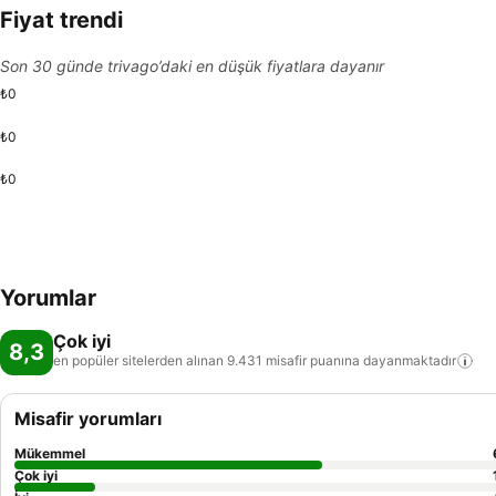
Fiyat trendi
Son 30 günde trivago’daki en düşük fiyatlara dayanır
₺0
₺0
₺0
Yorumlar
Çok iyi
8,3
en popüler sitelerden alınan 9.431 misafir puanına
dayanmaktadır
Misafir yorumları
Mükemmel
Çok iyi