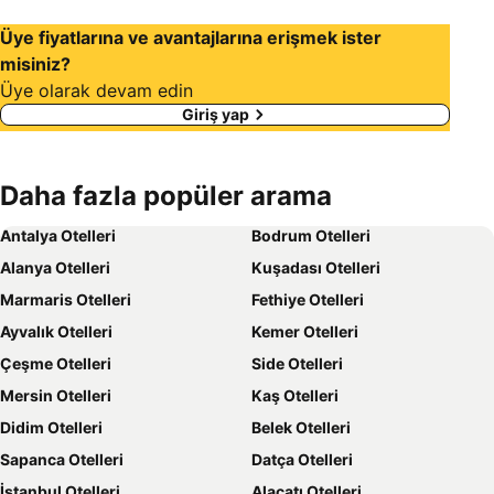
Üye fiyatlarına ve avantajlarına erişmek ister
misiniz?
Üye olarak devam edin
Giriş yap
Daha fazla popüler arama
Antalya Otelleri
Bodrum Otelleri
Alanya Otelleri
Kuşadası Otelleri
Marmaris Otelleri
Fethiye Otelleri
Ayvalık Otelleri
Kemer Otelleri
Çeşme Otelleri
Side Otelleri
Mersin Otelleri
Kaş Otelleri
Didim Otelleri
Belek Otelleri
Sapanca Otelleri
Datça Otelleri
İstanbul Otelleri
Alaçatı Otelleri