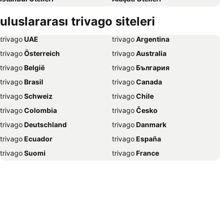
İzmir Otelleri
Ankara Otelleri
uluslararası trivago siteleri
Bozcaada Otelleri
Manavgat Otelleri
trivago
‏ UAE
trivago
‏ Argentina
Çanakkale Otelleri
Ölüdeniz Otelleri
trivago
‏ Österreich
trivago
‏ Australia
Erdek Otelleri
Assos Otelleri
trivago
‏ België
trivago
‏ България
Bursa Otelleri
Samsun Otelleri
trivago
‏ Brasil
trivago
‏ Canada
Girne Otelleri
Muğla Otelleri
trivago
‏ Schweiz
trivago
‏ Chile
Afyonkarahisar Otelleri
Trabzon Otelleri
trivago
‏ Colombia
trivago
‏ Česko
Konya Otelleri
Nevşehir Otelleri
trivago
‏ Deutschland
trivago
‏ Danmark
Eskişehir Otelleri
Avşa Otelleri
trivago
‏ Ecuador
trivago
‏ España
Sinop Otelleri
Gökçeada Otelleri
trivago
‏ Suomi
trivago
‏ France
Yalova Otelleri
Urla Otelleri
trivago
‏ Ελλάδα
trivago
‏ 香港
Şarm El Şeyh Otelleri
Özdere Otelleri
trivago
‏ Hrvatska
trivago
‏ Magyarország
Silifke Otelleri
Gaziantep Otelleri
trivago
‏ Indonesia
trivago
‏ Ireland
Sakarya Otelleri
Erdemli Otelleri
trivago
‏ ישראל
trivago
‏ India
Çıralı Otelleri
Şile Otelleri