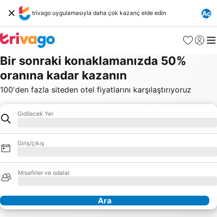
trivago uygulamasıyla daha çok kazanç elde edin
Aç
Favoriler
Giriş y
Me
Bir sonraki konaklamanızda 50%
oranına kadar kazanın
100'den fazla siteden otel fiyatlarını karşılaştırıyoruz
Gidilecek Yer
Otel
Yükleniyor
Giriş/çıkış
Yükleniyor
Misafirler ve odalar
Yükleniyor
Ara
Ortaklarımız