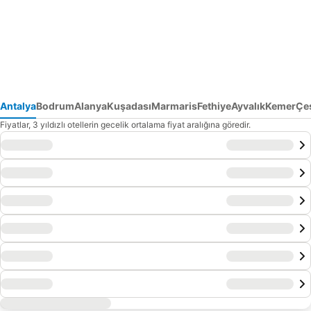
Antalya
Bodrum
Alanya
Kuşadası
Marmaris
Fethiye
Ayvalık
Kemer
Çe
Fiyatlar, 3 yıldızlı otellerin gecelik ortalama fiyat aralığına göredir.