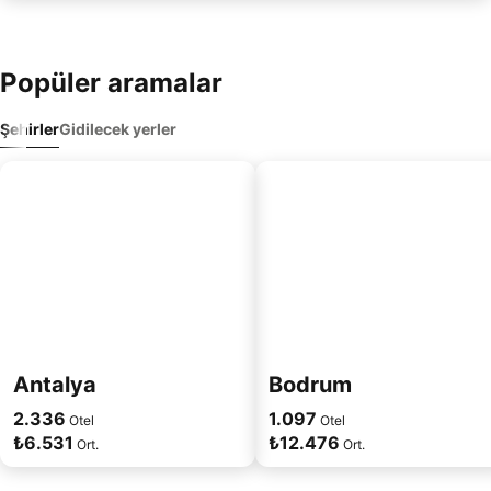
Popüler aramalar
Şehirler
Gidilecek yerler
Antalya
Bodrum
2.336
1.097
Otel
Otel
₺6.531
₺12.476
Ort.
Ort.