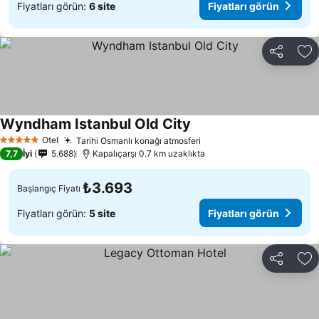
Fiyatları görün:
6 site
Fiyatları görün
Paylaş
Fa
Wyndham Istanbul Old City
Fiyatları görün
Otel
Tarihi Osmanlı konağı atmosferi
Fiyatları görün
5 Yıldız
7,7
İyi
5.688
Kapalıçarşı 0.7 km uzaklıkta
₺3.693
Başlangıç Fiyatı
Fiyatları görün:
5 site
Fiyatları görün
Paylaş
Fa