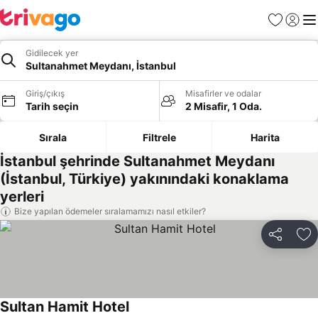
Favoriler
Giriş y
Me
Gidilecek yer
Sultanahmet Meydanı, İstanbul
Giriş/çıkış
Misafirler ve odalar
Tarih seçin
2 Misafir, 1 Oda.
Sırala
Filtrele
Harita
İstanbul şehrinde Sultanahmet Meydanı
(İstanbul, Türkiye) yakınındaki konaklama
yerleri
Bize yapılan ödemeler sıralamamızı nasıl etkiler?
Paylaş
Fa
Sultan Hamit Hotel
Fiyatları görün