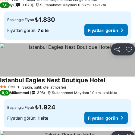
Fiyatları görün
3 Yıldız
7,8
İyi
3.070
Sultanahmet Meydanı 0.6 km uzaklıkta
₺1.830
Başlangıç Fiyatı
Fiyatları görün:
7 site
Fiyatları görün
Paylaş
Fa
Istanbul Eagles Nest Boutique Hotel
Fiyatları gör
Otel
Sakin, butik otel atmosferi
Fiyatları görün
2 Yıldız
9,0
Mükemmel
398
Sultanahmet Meydanı 1.0 km uzaklıkta
₺1.924
Başlangıç Fiyatı
Fiyatları görün:
1 site
Fiyatları görün