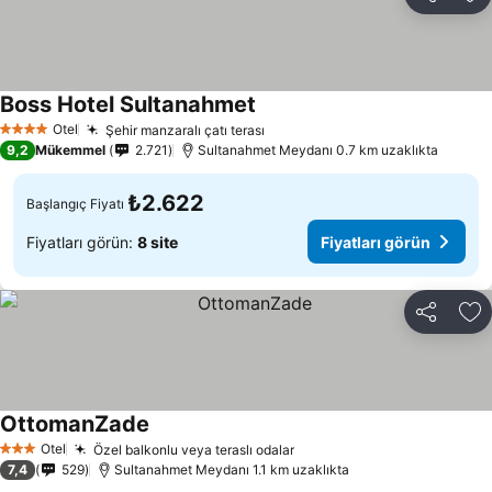
Paylaş
Fa
Boss Hotel Sultanahmet
Fiyatları görün
Otel
Şehir manzaralı çatı terası
Fiyatları görün
4 Yıldız
9,2
Mükemmel
2.721
Sultanahmet Meydanı 0.7 km uzaklıkta
₺2.622
Başlangıç Fiyatı
Fiyatları görün:
8 site
Fiyatları görün
Paylaş
Fa
OttomanZade
Fiyatları görün
Otel
Özel balkonlu veya teraslı odalar
Fiyatları görün
3 Yıldız
7,4
529
Sultanahmet Meydanı 1.1 km uzaklıkta