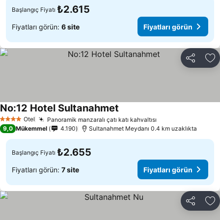
₺2.615
Başlangıç Fiyatı
Fiyatları görün:
6 site
Fiyatları görün
Paylaş
Fa
No:12 Hotel Sultanahmet
Fiyatları görün
Otel
Panoramik manzaralı çatı katı kahvaltısı
Fiyatları görün
4 Yıldız
9,0
Mükemmel
4.190
Sultanahmet Meydanı 0.4 km uzaklıkta
₺2.655
Başlangıç Fiyatı
Fiyatları görün:
7 site
Fiyatları görün
Paylaş
Fa