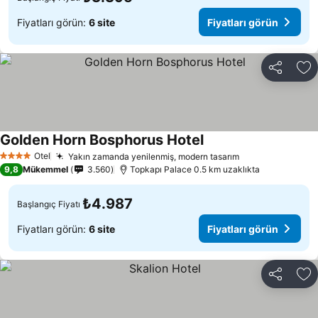
Fiyatları görün:
6 site
Fiyatları görün
Paylaş
Fa
Golden Horn Bosphorus Hotel
Fiyatları görün
Otel
Yakın zamanda yenilenmiş, modern tasarım
Fiyatları görün
4 Yıldız
9,8
Mükemmel
3.560
Topkapı Palace 0.5 km uzaklıkta
₺4.987
Başlangıç Fiyatı
Fiyatları görün:
6 site
Fiyatları görün
Paylaş
Fa