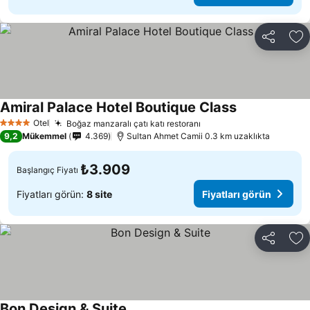
Paylaş
Fa
Amiral Palace Hotel Boutique Class
Fiyatları görü
Otel
Boğaz manzaralı çatı katı restoranı
Fiyatları görün
4 Yıldız
9,2
Mükemmel
4.369
Sultan Ahmet Camii 0.3 km uzaklıkta
₺3.909
Başlangıç Fiyatı
Fiyatları görün:
8 site
Fiyatları görün
Paylaş
Fa
Bon Design & Suite