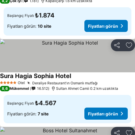
8,2
Çok iyi
1.181
Kapalıçarşı 1.6 km uzaklıkta
₺1.874
Başlangıç Fiyatı
Fiyatları görün:
10 site
Fiyatları görün
Paylaş
Fa
Sura Hagia Sophia Hotel
Fiyatları görün
Otel
Deraliye Restaurant'ın Osmanlı mutfağı
Fiyatları görün
5 Yıldız
8,6
Mükemmel
16.512
Sultan Ahmet Camii 0.2 km uzaklıkta
₺4.567
Başlangıç Fiyatı
Fiyatları görün:
7 site
Fiyatları görün