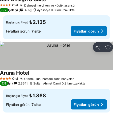
Fiyatları görün
Otel
Dairesel merdiven ve küçük asansör
Fiyatları görün
4 Yıldız
8,2
Çok iyi
492
Ayasofya 0.3 km uzaklıkta
₺2.135
Başlangıç Fiyatı
Fiyatları görün:
7 site
Fiyatları görün
Paylaş
Fa
Aruna Hotel
Fiyatları görün
Otel
Otantik Türk hamamı tarzı banyolar
Fiyatları görün
4 Yıldız
7,9
İyi
2.364
Sultan Ahmet Camii 0.3 km uzaklıkta
₺1.868
Başlangıç Fiyatı
Fiyatları görün:
7 site
Fiyatları görün