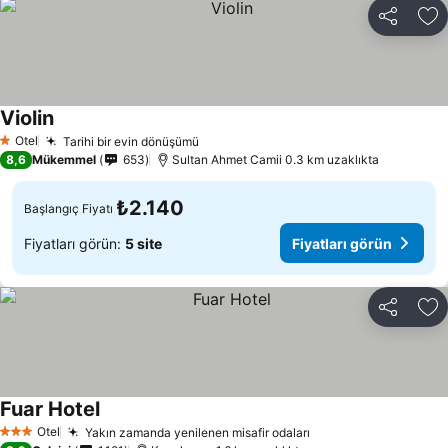
Paylaş
Fa
Violin
Fiyatları görün
Otel
Tarihi bir evin dönüşümü
Fiyatları görün
1 Yıldız
8,6
Mükemmel
653
Sultan Ahmet Camii 0.3 km uzaklıkta
₺2.140
Başlangıç Fiyatı
Fiyatları görün:
5 site
Fiyatları görün
Paylaş
Fa
Fuar Hotel
Fiyatları görün
Otel
Yakın zamanda yenilenen misafir odaları
Fiyatları görün
3 Yıldız