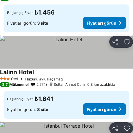
₺1.456
Başlangıç Fiyatı
Fiyatları görün:
3 site
Fiyatları görün
Paylaş
Fa
Lalinn Hotel
Fiyatları görün
Otel
Huzurlu avlu kaçamağı
Fiyatları görün
3 Yıldız
8,7
Mükemmel
2.574
Sultan Ahmet Camii 0.3 km uzaklıkta
₺1.641
Başlangıç Fiyatı
Fiyatları görün:
8 site
Fiyatları görün
Paylaş
Fa