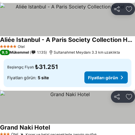
Paylaş
Fa
Aliée Istanbul - A Paris Society Collection Hotel
Fiyatları görün
Otel
5 Yıldız
9,5
Mükemmel
1.135
Sultanahmet Meydanı 3.3 km uzaklıkta
₺31.251
Başlangıç Fiyatı
Fiyatları görün:
5 site
Fiyatları görün
Paylaş
Fa
Grand Naki Hotel
Fiyatları görün
Otel
Koşer ve helal seçeneklerle zengin mutfak