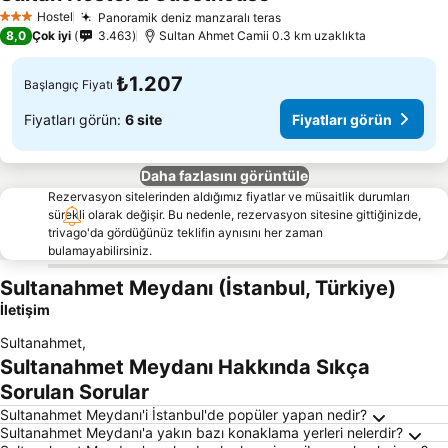
Fiyatları görün
Hostel
Panoramik deniz manzaralı teras
Fiyatları görün
3 Yıldız
8,0
Çok iyi
3.463
Sultan Ahmet Camii 0.3 km uzaklıkta
₺1.207
Başlangıç Fiyatı
Fiyatları görün:
6 site
Fiyatları görün
Daha fazlasını görüntüle
Rezervasyon sitelerinden aldığımız fiyatlar ve müsaitlik durumları
sürekli olarak değişir. Bu nedenle, rezervasyon sitesine gittiğinizde,
trivago'da gördüğünüz teklifin aynısını her zaman
bulamayabilirsiniz.
Sultanahmet Meydanı (İstanbul, Türkiye)
İletişim
Sultanahmet
,
Sultanahmet Meydanı Hakkında Sıkça
Sorulan Sorular
Sultanahmet Meydanı'i İstanbul'de popüler yapan nedir?
Sultanahmet Meydanı'a yakın bazı konaklama yerleri nelerdir?