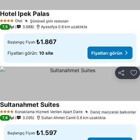
Hotel Ipek Palas
Fiyatları görün
Otel
Şömineli şirin restoran
Fiyatları görün
4 Yıldız
7,5
İyi
3.688
Ayasofya 0.6 km uzaklıkta
₺1.867
Başlangıç Fiyatı
Fiyatları görün:
10 site
Fiyatları görün
Paylaş
Fa
Sultanahmet Suites
Fiyatları görün
Konaklama Hizmeti Verilen Apart Daire
Deniz manzaralı balkonlar
F
4 Yıldız
7,6
İyi
3.095
Sultan Ahmet Camii 0.6 km uzaklıkta
₺1.597
Başlangıç Fiyatı