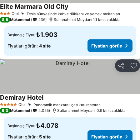
Elite Marmara Old City
Fiyatları görün
Otel
Tesis bünyesinde kahve dükkanı ve yemek mekanları
Fiyatlar
3 Yıldız
8,5
Mükemmel
236
Sultanahmet Meydanı 1.1 km uzaklıkta
₺1.903
Başlangıç Fiyatı
Fiyatları görün:
4 site
Fiyatları görün
Paylaş
Fa
Demiray Hotel
Fiyatları görün
Otel
Panoramik manzaralı çatı katı restoranı
Fiyatları görün
5 Yıldız
9,0
Mükemmel
4.055
Sultanahmet Meydanı 0.9 km uzaklıkta
₺4.078
Başlangıç Fiyatı
Fiyatları görün:
5 site
Fiyatları görün