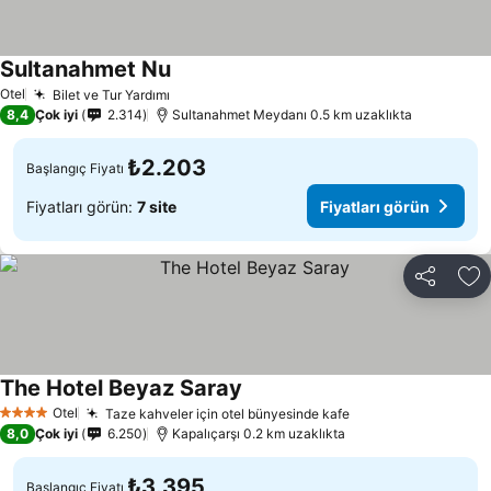
Sultanahmet Nu
Fiyatları görün
Otel
Bilet ve Tur Yardımı
Fiyatları görün
8,4
Çok iyi
2.314
Sultanahmet Meydanı 0.5 km uzaklıkta
₺2.203
Başlangıç Fiyatı
Fiyatları görün:
7 site
Fiyatları görün
Paylaş
Fa
The Hotel Beyaz Saray
Fiyatları görün
Otel
Taze kahveler için otel bünyesinde kafe
Fiyatları görün
4 Yıldız
8,0
Çok iyi
6.250
Kapalıçarşı 0.2 km uzaklıkta
₺3.395
Başlangıç Fiyatı