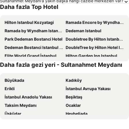
Sultanahmet Meydanı'a yakın başka hangi cazibe merkezleri var?
Daha fazla Top Hotel
Hilton Istanbul Kozyatagi
Ramada Encore by Wyndham Istanbul Bayrampasa
Ramada by Wyndham Istanbul Golden Horn
Dedeman Istanbul
Park Dedeman Bostanci Hotel
Doubletree By Hilton Istanbul Topkapı
Dedeman Bostanci Istanbul Hotel & Convention Center
DoubleTree by Hilton Hotel Istanbul - Moda
Elite World Grand İstanbul Küçükyalı
Hilton Garden Inn Istanbul Ataturk Airport
Daha fazla gezi yeri - Sultanahmet Meydanı
Residence Inn By Marriott Istanbul Atasehir
DoubleTree by Hilton Hotel Istanbul - Piyalepasa
Cityloft 161
Cityloft 81
Büyükada
Kadıköy
The Grand Tarabya Managed by Accor
Ciragan Palace Kempinski Istanbul
Erikli
İstanbul Avrupa Yakası
Ramada Hotel & Suites by Wyndham Istanbul Merter
The Bostancı Hotel
İstanbul Anadolu Yakası
Beşiktaş
ibis Istanbul Zeytinburnu
Buyukada Cankaya Hotel
Taksim Meydanı
Ocaklar
The Green Park Bostancı
Bof Hotels Ceo Suites Atasehir
Üsküdar
Heybeliada
Swissotel The Bosphorus Istanbul
Renaissance Istanbul Polat Bosphorus Hotel
Fatih
Bakırköy
Pera Palace Hotel
Ramada Hotel & Suites by Wyndham Istanbul Sisli