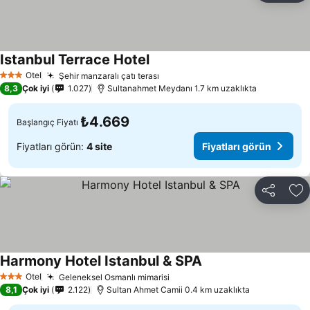
Istanbul Terrace Hotel
Fiyatları görün
Otel
Şehir manzaralı çatı terası
Fiyatları görün
3 Yıldız
8,3
Çok iyi
1.027
Sultanahmet Meydanı 1.7 km uzaklıkta
₺4.669
Başlangıç Fiyatı
Fiyatları görün:
4 site
Fiyatları görün
Paylaş
Fa
Harmony Hotel Istanbul & SPA
Fiyatları görün
Otel
Geleneksel Osmanlı mimarisi
Fiyatları görün
3 Yıldız
8,1
Çok iyi
2.122
Sultan Ahmet Camii 0.4 km uzaklıkta