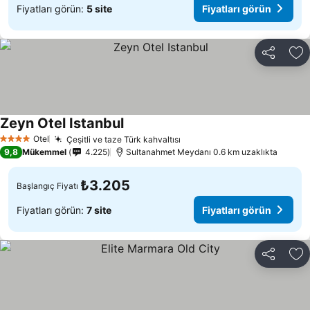
Fiyatları görün:
5 site
Fiyatları görün
Paylaş
Fa
Zeyn Otel Istanbul
Fiyatları görün
Otel
Çeşitli ve taze Türk kahvaltısı
Fiyatları görün
4 Yıldız
9,8
Mükemmel
4.225
Sultanahmet Meydanı 0.6 km uzaklıkta
₺3.205
Başlangıç Fiyatı
Fiyatları görün:
7 site
Fiyatları görün
Paylaş
Fa