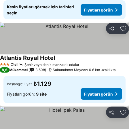
Kesin fiyatları görmek için tarihleri
Fiyatları görün
seçin
Paylaş
Fa
Atlantis Royal Hotel
Fiyatları görün
Otel
Şehir veya deniz manzaralı odalar
Fiyatları görün
3 Yıldız
8,6
Mükemmel
3.508
Sultanahmet Meydanı 0.6 km uzaklıkta
₺1.129
Başlangıç Fiyatı
Fiyatları görün:
9 site
Fiyatları görün
Paylaş
Fa