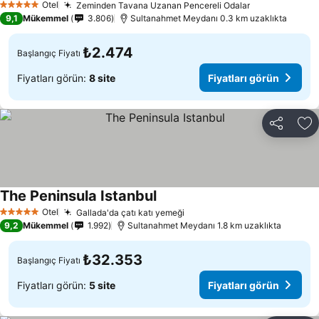
Otel
Zeminden Tavana Uzanan Pencereli Odalar
Fiyatları gör
5 Yıldız
9,1
Mükemmel
3.806
Sultanahmet Meydanı 0.3 km uzaklıkta
₺2.474
Başlangıç Fiyatı
Fiyatları görün:
8 site
Fiyatları görün
Paylaş
Fa
The Peninsula Istanbul
Fiyatları görün
Otel
Gallada'da çatı katı yemeği
Fiyatları görün
5 Yıldız
9,2
Mükemmel
1.992
Sultanahmet Meydanı 1.8 km uzaklıkta
₺32.353
Başlangıç Fiyatı
Fiyatları görün:
5 site
Fiyatları görün