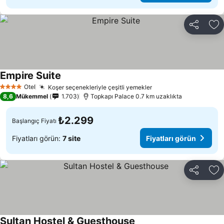
Paylaş
Fa
Empire Suite
Fiyatları görün
Otel
Koşer seçenekleriyle çeşitli yemekler
Fiyatları görün
4 Yıldız
8,6
Mükemmel
1.703
Topkapı Palace 0.7 km uzaklıkta
₺2.299
Başlangıç Fiyatı
Fiyatları görün:
7 site
Fiyatları görün
Paylaş
Fa
Sultan Hostel & Guesthouse