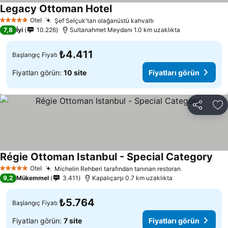
Legacy Ottoman Hotel
Fiyatları görün
Otel
Şef Selçuk'tan olağanüstü kahvaltı
Fiyatları görün
5 Yıldız
7,8
İyi
10.226
Sultanahmet Meydanı 1.0 km uzaklıkta
₺4.411
Başlangıç Fiyatı
Fiyatları görün:
10 site
Fiyatları görün
Paylaş
Fa
Régie Ottoman Istanbul - Special Category
Fiya
Otel
Michelin Rehberi tarafından tanınan restoran
Fiyatları gö
5 Yıldız
9,2
Mükemmel
3.411
Kapalıçarşı 0.7 km uzaklıkta
₺5.764
Başlangıç Fiyatı
Fiyatları görün:
7 site
Fiyatları görün