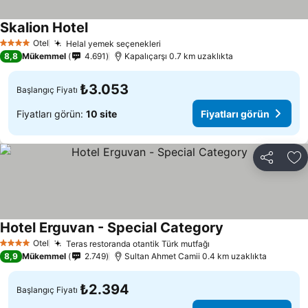
Skalion Hotel
Fiyatları görün
Otel
Helal yemek seçenekleri
Fiyatları görün
4 Yıldız
8,8
Mükemmel
4.691
Kapalıçarşı 0.7 km uzaklıkta
₺3.053
Başlangıç Fiyatı
Fiyatları görün:
10 site
Fiyatları görün
Paylaş
Fa
Hotel Erguvan - Special Category
Fiyatları görün
Otel
Teras restoranda otantik Türk mutfağı
Fiyatları görün
4 Yıldız
8,9
Mükemmel
2.749
Sultan Ahmet Camii 0.4 km uzaklıkta
₺2.394
Başlangıç Fiyatı