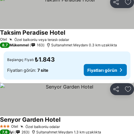
Paylaş
Fa
Taksim Peradise Hotel
Fiyatları görün
Otel
Özel balkonlu veya teraslı odalar
Fiyatları görün
8,7
Mükemmel
163
Sultanahmet Meydanı 0.3 km uzaklıkta
₺1.843
Başlangıç Fiyatı
Fiyatları görün:
7 site
Fiyatları görün
Paylaş
Fa
Senyor Garden Hotel
Fiyatları görün
Otel
Özel balkonlu odalar
Fiyatları görün
3 Yıldız
7,8
İyi
263
Sultanahmet Meydanı 1.3 km uzaklıkta