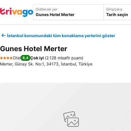
Gidilecek yer
Giriş/çıkış
Tarih seçin
İstanbul konumundaki tüm konaklama yerlerini göster
Gunes Hotel Merter
Otel
Çok iyi
(
2.128 misafir puanı
)
8,4
4 Yıldız
Merter, Günay Sk. No:1, 34173, İstanbul, Türkiye