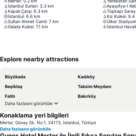
Merter
:
0.2
km
İstanbul Surları
:
3.3
km
Ayasofya-I Kebi
Kapalı Çarşı
:
6.3
km
Topkapı Saray
İstanbul
:
6.6
km
Kız Kulesi
:
9.4
Sultan Ahmet Camii
:
7
km
Ülker Stadyu
Galata Kulesi
:
7.1
km
İstanbul Haval
Explore nearby attractions
Büyükada
Kadıköy
Beşiktaş
Taksim Meydanı
Fatih
Bakırköy
Daha fazlasını görüntüle
Konaklama yeri bilgileri
Merter, Günay Sk. No:1, 34173, İstanbul, Türkiye
Daha fazlasını görüntüle
Gunes Hotel Merter ile İlgili Sıkça Sorulan Soru