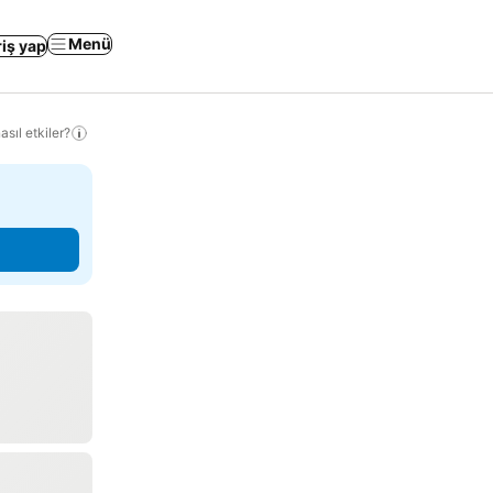
Menü
riş yap
sıl etkiler?