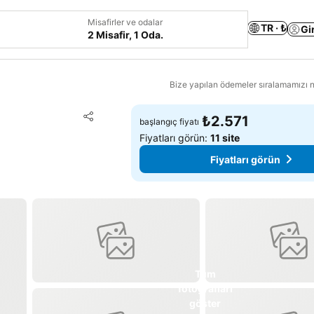
Misafirler ve odalar
TR · ₺
Gi
2 Misafir, 1 Oda.
Bize yapılan ödemeler sıralamamızı na
Favorilerime ekle
₺2.571
başlangıç fiyatı
Paylaş
Fiyatları görün:
11 site
Fiyatları görün