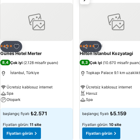
Favorilerime ekle
Favorilerime ekle
Otel
Otel
4 Yıldız
5 Yıldız
Paylaş
Paylaş
Gunes Hotel Merter
Hilton Istanbul Kozyatagi
8,4
8,3
Çok iyi
(
2.128 misafir puanı
)
Çok iyi
(
10.670 misafir puanı
İstanbul, Türkiye
Topkapı Palace 9.1 km uzaklık
Ücretsiz kablosuz internet
Ücretsiz kablosuz internet
Spa
Havuz
Otopark
Spa
Fiyatları görün
Fiyatları görün
₺2.571
₺5.159
başlangıç fiyatı
başlangıç fiyatı
Fiyatları görün:
11 site
Fiyatları görün:
10 site
Fiyatları görün
Fiyatları görün