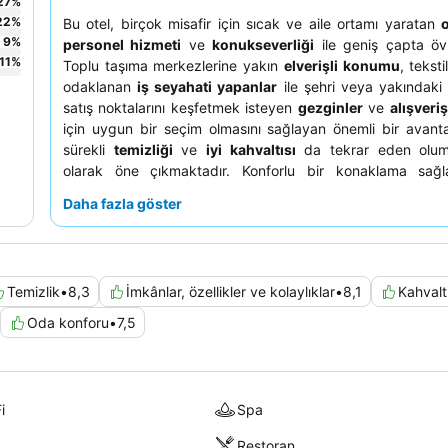
27
%
22
%
Bu otel, birçok misafir için sıcak ve aile ortamı yaratan
9
%
personel hizmeti
ve
konukseverliği
ile geniş çapta öv
11
%
Toplu taşıma merkezlerine yakın
elverişli konumu
, tekst
odaklanan
iş seyahati yapanlar
ile şehri veya yakındaki
satış noktalarını keşfetmek isteyen
gezginler
ve
alışveriş
için uygun bir seçim olmasını sağlayan önemli bir avantaj
sürekli
temizliği
ve
iyi kahvaltısı
da tekrar eden olum
olarak öne çıkmaktadır. Konforlu bir konaklama sağl
dumana duyarlı misafirlerin özellikle sigara içilmeyen bi
Daha fazla göster
etmeleri gerekmektedir, çünkü bazı yorumlarda kalıcı 
bahsedilmektedir. Ek olarak, şehirde verimli bir keşif için 
ve tramvay istasyonlarına yakınlığından yararlanılmas
tavsiye edilir.
Temizlik
•
8,3
İmkânlar, özellikler ve kolaylıklar
•
8,1
Kahvalt
Oda konforu
•
7,5
i
Spa
Restoran