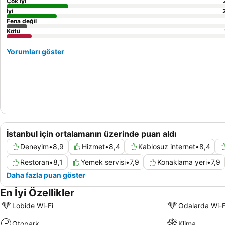
Çok iyi
İyi
Fena değil
Kötü
Yorumları göster
İstanbul için ortalamanın üzerinde puan aldı
Deneyim
•
8,9
Hizmet
•
8,4
Kablosuz internet
•
8,4
Restoran
•
8,1
Yemek servisi
•
7,9
Konaklama yeri
•
7,9
Daha fazla puan göster
En İyi Özellikler
Lobide Wi-Fi
Odalarda Wi-F
Otopark
Klima