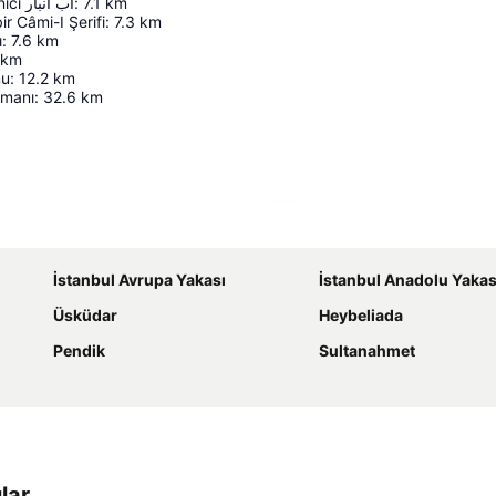
Yerebatan Sarnıcı اب انبار
:
7.1
km
r Câmi-I Şerifi
:
7.3
km
ı
:
7.6
km
km
mu
:
12.2
km
imanı
:
32.6
km
Haritayı genişlet
İstanbul Avrupa Yakası
İstanbul Anadolu Yakas
Üsküdar
Heybeliada
Pendik
Sultanahmet
lar