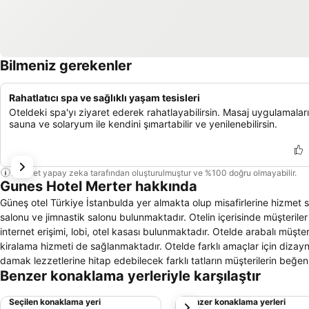
Bilmeniz gerekenler
Rahatlatıcı spa ve sağlıklı yaşam tesisleri
Oteldeki spa'yı ziyaret ederek rahatlayabilirsin. Masaj uygulamaları
sauna ve solaryum ile kendini şımartabilir ve yenilenebilirsin.
Bu özet yapay zeka tarafından oluşturulmuştur ve %100 doğru olmayabilir.
Gunes Hotel Merter hakkında
Güneş otel Türkiye İstanbulda yer almakta olup misafirlerine hizmet sun
salonu ve jimnastik salonu bulunmaktadır. Otelin içerisinde müşterile
internet erişimi, lobi, otel kasası bulunmaktadır. Otelde arabalı müşte
kiralama hizmeti de sağlanmaktadır. Otelde farklı amaçlar için dizayn
damak lezzetlerine hitap edebilecek farklı tatların müşterilerin beğe
Benzer konaklama yerleriyle karşılaştır
televizyon salonu vb. mekanlar bulunmaktadır. Otelin terası, gün bo
odalarında oturma grubu, saç kurutma makinesi, telefon, televizyon, 
Seçilen konaklama yeri
Benzer konaklama yerleri
sonraki
banyo mevcuttur.