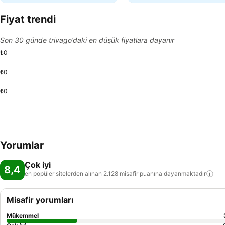
Fiyat trendi
Son 30 günde trivago’daki en düşük fiyatlara dayanır
₺0
₺0
₺0
Yorumlar
Çok iyi
8,4
en popüler sitelerden alınan 2.128 misafir puanına
dayanmaktadır
Misafir yorumları
Mükemmel