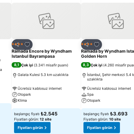
Favorilerime ekle
Favorilerime ekle
Otel
Otel
4 Yıldız
4 Yıldız
Paylaş
Paylaş
Ramada Encore by Wyndham
Ramada by Wyndham Ista
Istanbul Bayrampasa
Golden Horn
)
8,1
8,3
Çok iyi
(
3.341 misafir puanı
)
Çok iyi
(
4.260 misafir pua
ta
Galata Kulesi 5.3 km uzaklıkta
İstanbul, Şehir merkezi 5.4 
uzaklıkta
Ücretsiz kablosuz internet
Ücretsiz kablosuz internet
Otopark
Spa
Klima
Otopark
Fiyatları görün
Fiyatları görün
₺2.545
₺3.693
başlangıç fiyatı
başlangıç fiyatı
Fiyatları görün:
12 site
Fiyatları görün:
10 site
Fiyatları görün
Fiyatları görün