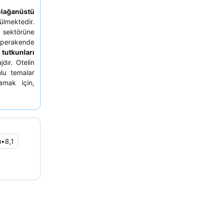
olağanüstü
ülmektedir.
il sektörüne
 perakende
 tutkunları
dır. Otelin
lu temalar
amak için,
r oda talep
kokulardan
otelin metro
ı şiddetle
ı
•
8,1