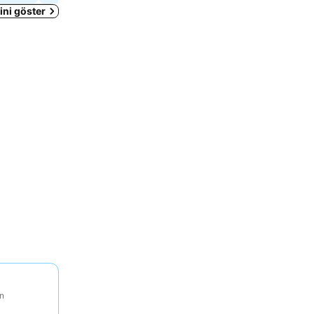
ni göster
on