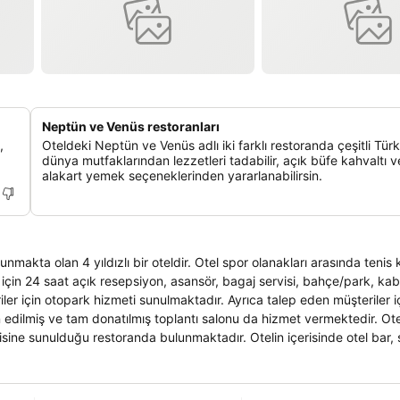
Neptün ve Venüs restoranları
,
Oteldeki Neptün ve Venüs adlı iki farklı restoranda çeşitli Tür
dünya mutfaklarından lezzetleri tadabilir, açık büfe kahvaltı 
alakart yemek seçeneklerinden yararlanabilirsin.
makta olan 4 yıldızlı bir oteldir. Otel spor olanakları arasında tenis 
r için 24 saat açık resepsiyon, asansör, bagaj servisi, bahçe/park, ka
riler için otopark hizmeti sunulmaktadır. Ayrıca talep eden müşteriler 
 edilmiş ve tam donatılmış toplantı salonu da hizmet vermektedir. Ote
nisine sunulduğu restoranda bulunmaktadır. Otelin içerisinde otel bar,
yunca güneşlenmek ve içkinizi yudumlamak için bir ortam sunmaktadır
radyo bulunmaktadır. Ayrıca standart otel odalarında klima, çalışma 