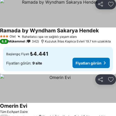
Paylaş
Fa
Ramada by Wyndham Sakarya Hendek
Otel
Rahatlatıcı spa ve sağlıklı yaşam alanı
3 Yıldız
8,8
Mükemmel
342
Kuzuluk İhlas Kaplıca Evleri 19.7 km uzaklıkta
₺4.441
Başlangıç Fiyatı
Fiyatları görün:
9 site
Fiyatları görün
Paylaş
Fa
Omerin Evi
Tüm Ev/Apart Daire