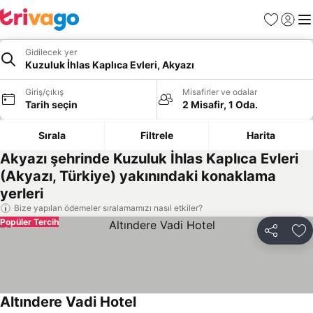
Favoriler
Giriş y
Me
Gidilecek yer
Kuzuluk İhlas Kaplıca Evleri, Akyazı
Giriş/çıkış
Misafirler ve odalar
Tarih seçin
2 Misafir, 1 Oda.
Sırala
Filtrele
Harita
Akyazı şehrinde Kuzuluk İhlas Kaplıca Evleri
(Akyazı, Türkiye) yakınındaki konaklama
yerleri
Bize yapılan ödemeler sıralamamızı nasıl etkiler?
Popüler Tercih
Paylaş
Fa
Altındere Vadi Hotel