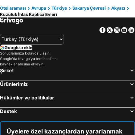
Pendik
Armutlu
Otel araması
Avrupa
Türkiye
Sakarya Çevresi
Akyazı
Kuzuluk İhlas Kaplıca Evleri
Sultanahmet
Gazlıgöl
Maltepe
Sapanca Gölü
Facebook
Twitter
Insta
Yo
Kefken
Sarıyer
Sabiha Gökçen Uluslararası Havalimanı
Eminönü
Google'a ekle
Yedigöller Millî Parkı
Kınalıada
Sonuçlarımıza kolayca ulaşın:
Google'da trivago'yu tercih edilen
Kartalkaya Kayak Merkezi
Ümraniye
kaynaklar arasına ekleyin.
Fıstıklı
Beykoz
Şirket
Zeytinburnu
Maslak
Ürünlerimiz
Kartal
Cebeci Halk Plajı
Bayrampaşa
Küçükçekmece
Hükümler ve politikalar
Tuzla
Eryaman
Destek
Yenimahalle
Kumcağız
Ortaköy
Maşukiye
Yalova Termal Kaplıcaları
Sultanahmet Meydanı
Üyelere özel kazançlardan yararlanmak