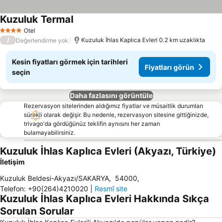
Kuzuluk Termal
Otel
4 Yıldız
/
Kuzuluk İhlas Kaplıca Evleri 0.2 km uzaklıkta
Değerlendirme yok
Kesin fiyatları görmek için tarihleri
Fiyatları görün
seçin
Daha fazlasını görüntüle
Rezervasyon sitelerinden aldığımız fiyatlar ve müsaitlik durumları
sürekli olarak değişir. Bu nedenle, rezervasyon sitesine gittiğinizde,
trivago'da gördüğünüz teklifin aynısını her zaman
bulamayabilirsiniz.
Kuzuluk İhlas Kaplıca Evleri (Akyazı, Türkiye)
İletişim
Kuzuluk Beldesi-Akyazı/SAKARYA
,
54000
,
Telefon
:
+90(264)4210020
|
Resmî site
Kuzuluk İhlas Kaplıca Evleri Hakkında Sıkça
Sorulan Sorular