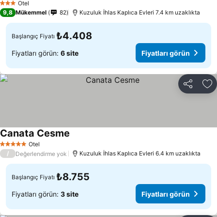
Otel
3 Yıldız
9,8
Mükemmel
82
Kuzuluk İhlas Kaplıca Evleri 7.4 km uzaklıkta
₺4.408
Başlangıç Fiyatı
Fiyatları görün:
6 site
Fiyatları görün
Paylaş
Fa
Canata Cesme
Otel
5 Yıldız
/
Kuzuluk İhlas Kaplıca Evleri 6.4 km uzaklıkta
Değerlendirme yok
₺8.755
Başlangıç Fiyatı
Fiyatları görün:
3 site
Fiyatları görün