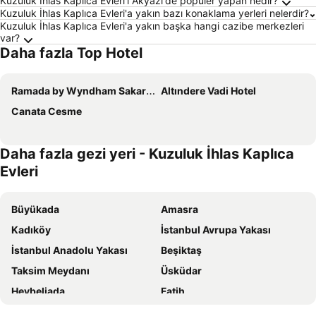
Kuzuluk İhlas Kaplıca Evleri'i Akyazı'de popüler yapan nedir?
Kuzuluk İhlas Kaplıca Evleri'a yakın bazı konaklama yerleri nelerdir?
Kuzuluk İhlas Kaplıca Evleri'a yakın başka hangi cazibe merkezleri
var?
Daha fazla Top Hotel
Ramada by Wyndham Sakarya Hendek
Altındere Vadi Hotel
Canata Cesme
Daha fazla gezi yeri - Kuzuluk İhlas Kaplıca
Evleri
Büyükada
Amasra
Kadıköy
İstanbul Avrupa Yakası
İstanbul Anadolu Yakası
Beşiktaş
Taksim Meydanı
Üsküdar
Heybeliada
Fatih
Bakırköy
İnkumu Plajı