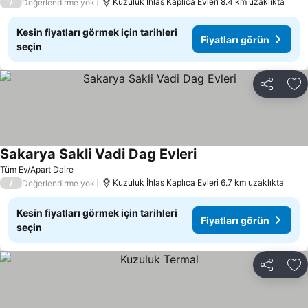
/
Kuzuluk İhlas Kaplıca Evleri 8.4 km uzaklıkta
Değerlendirme yok
Kesin fiyatları görmek için tarihleri
Fiyatları görün
seçin
Paylaş
Fa
Sakarya Sakli Vadi Dag Evleri
Tüm Ev/Apart Daire
/
Kuzuluk İhlas Kaplıca Evleri 6.7 km uzaklıkta
Değerlendirme yok
Kesin fiyatları görmek için tarihleri
Fiyatları görün
seçin
Paylaş
Fa