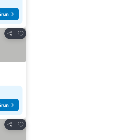
görün
Favorilerime ekle
Paylaş
görün
Favorilerime ekle
Paylaş