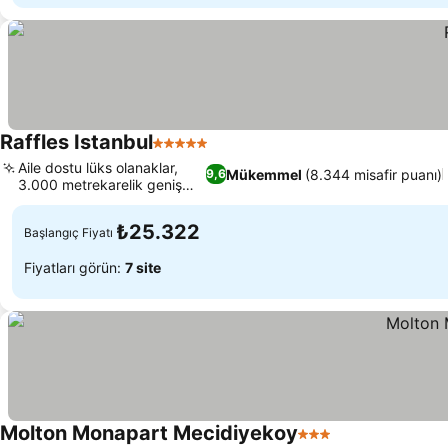
Raffles Istanbul
5 Yıldız
Aile dostu lüks olanaklar,
Mükemmel
(8.344 misafir puanı)
9,6
3.000 metrekarelik geniş
spa
₺25.322
Başlangıç Fiyatı
Fiyatları görün:
7 site
Molton Monapart Mecidiyekoy
3 Yıldız