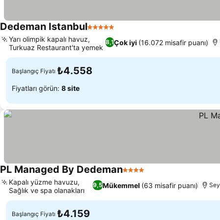
Dedeman Istanbul
5 Yıldız
Yarı olimpik kapalı havuz,
Çok iyi
(16.072 misafir puanı)
8,1
Turkuaz Restaurant'ta yemek
₺4.558
Başlangıç Fiyatı
Fiyatları görün:
8 site
PL Managed By Dedeman
4 Yıldız
Kapalı yüzme havuzu,
Mükemmel
(63 misafir puanı)
9,5
Sey
Sağlık ve spa olanakları
₺4.159
Başlangıç Fiyatı