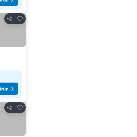
Favorilerime ekle
Paylaş
görün
Favorilerime ekle
Paylaş