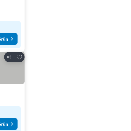
görün
Favorilerime ekle
Paylaş
görün