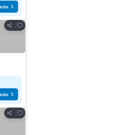
görün
Favorilerime ekle
Paylaş
görün
Favorilerime ekle
Paylaş