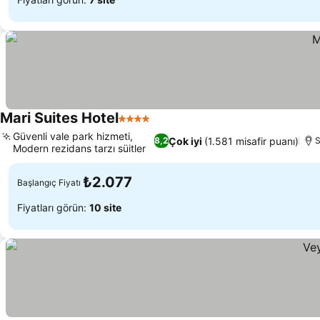
Mari Suites Hotel
4 Yıldız
Güvenli vale park hizmeti,
Çok iyi
(1.581 misafir puanı)
8,2
S
Modern rezidans tarzı süitler
₺2.077
Başlangıç Fiyatı
Fiyatları görün:
10 site