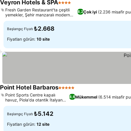
Veyron Hotels & SPA
4 Yıldız
Fresh Garden Restaurant'ta çeşitli
Çok iyi
(2.236 misafir pu
8,2
yemekler, Şehir manzaralı modern
odalar
₺2.668
Başlangıç Fiyatı
Fiyatları görün:
10 site
Point Hotel Barbaros
5 Yıldız
Point Sports Centre kapalı
Mükemmel
(6.514 misafir pu
8,6
havuz, Piola'da otantik İtalyan
yemekleri
₺5.142
Başlangıç Fiyatı
Fiyatları görün:
12 site