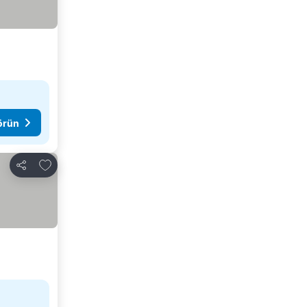
görün
Favorilerime ekle
Paylaş