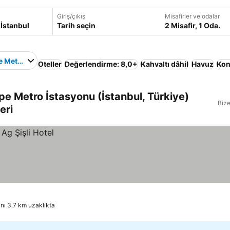
Giriş/çıkış
Misafirler ve odalar
Tarih seçin
2 Misafir, 1 Oda.
e Metro İstasyonu
Oteller
Değerlendirme: 8,0+
Kahvaltı dâhil
Havuz
Kon
pe Metro İstasyonu (İstanbul, Türkiye)
Bize
eri
ı 3.7 km uzaklıkta