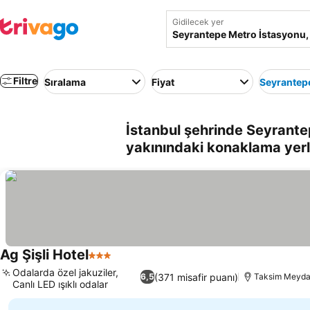
Gidilecek yer
Filtre
Sıralama
Fiyat
Seyrantep
İstanbul şehrinde Seyrante
yakınındaki konaklama yerl
Ag Şişli Hotel
3 Yıldız
Odalarda özel jakuziler,
(371 misafir puanı)
6,5
Taksim Meydan
Canlı LED ışıklı odalar