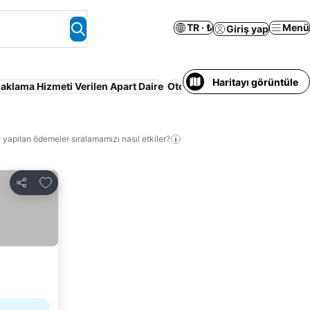
TR · ₺
Menü
Giriş yap
Haritayı görüntüle
aklama Hizmeti Verilen Apart Daire
Otopark
Tatil Köyü
Yarım pan
 yapılan ödemeler sıralamamızı nasıl etkiler?
Favorilerime ekle
Paylaş