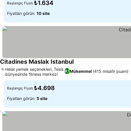
₺1.634
Başlangıç Fiyatı
Fiyatları görün:
10 site
Citadines Maslak Istanbul
Helal yemek seçenekleri, Tesis
Mükemmel
(415 misafir puanı)
9,1
bünyesinde fitness merkezi
₺4.698
Başlangıç Fiyatı
Fiyatları görün:
5 site