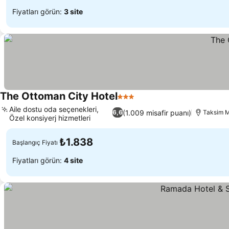
Fiyatları görün:
3 site
The Ottoman City Hotel
3 Yıldız
Aile dostu oda seçenekleri,
(1.009 misafir puanı)
6,6
Taksim M
Özel konsiyerj hizmetleri
₺1.838
Başlangıç Fiyatı
Fiyatları görün:
4 site