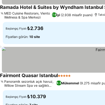
Ramada Hotel & Suites by Wyndham Istanbul S
MED Cuisine Restoranı, Viento
İyi
(2.938 misafir puanı)
7,9
Taks
Wellness & Spa Merkezi
₺2.736
Başlangıç Fiyatı
Fiyatları görün:
10 site
Fairmont Quasar Istanbul
5 Yıldız
Panoramik sezonluk açık havuz,
Mükemmel
(9.275 misafir p
9,3
Willow Stream Spa ve sağlıklı
yaşam
₺10.379
Başlangıç Fiyatı
Fiyatları görün:
7 site