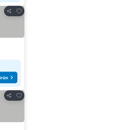
Favorilerime ekle
Paylaş
görün
Favorilerime ekle
Paylaş