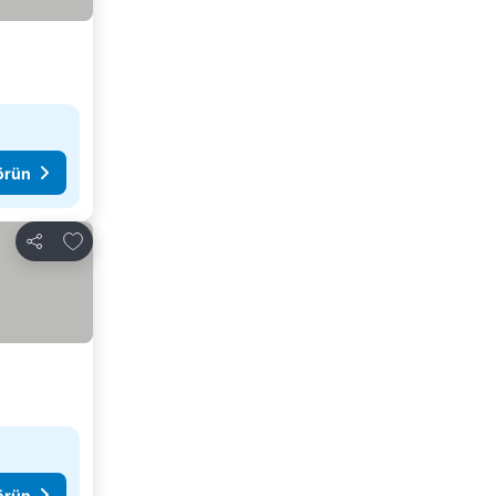
görün
Favorilerime ekle
Paylaş
görün