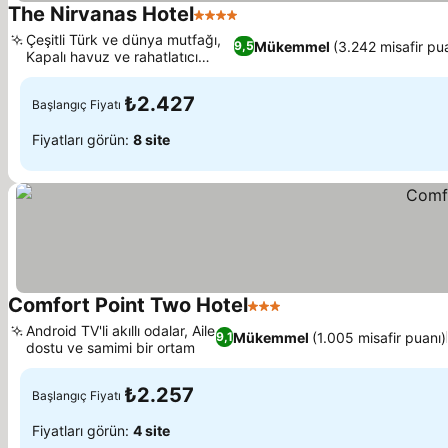
The Nirvanas Hotel
4 Yıldız
Çeşitli Türk ve dünya mutfağı,
Mükemmel
(3.242 misafir pu
9,5
Kapalı havuz ve rahatlatıcı
sauna
₺2.427
Başlangıç Fiyatı
Fiyatları görün:
8 site
Comfort Point Two Hotel
3 Yıldız
Android TV'li akıllı odalar, Aile
Mükemmel
(1.005 misafir puanı)
9,1
dostu ve samimi bir ortam
₺2.257
Başlangıç Fiyatı
Fiyatları görün:
4 site