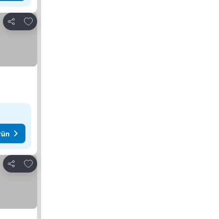
Favorilerime ekle
Paylaş
rün
Favorilerime ekle
Paylaş