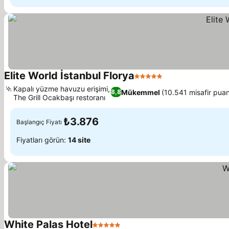
Elite World İstanbul Florya
5 Yıldız
Kapalı yüzme havuzu erişimi,
Mükemmel
(10.541 misafir puan
8,8
The Grill Ocakbaşı restoranı
₺3.876
Başlangıç Fiyatı
Fiyatları görün:
14 site
White Palas Hotel