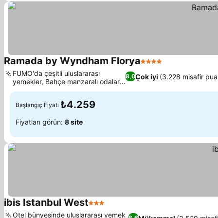
Ramada by Wyndham Florya
4 Yıldız
FUMO'da çeşitli uluslararası
Çok iyi
(3.228 misafir pua
8,0
yemekler, Bahçe manzaralı odalar
mevcut
₺4.259
Başlangıç Fiyatı
Fiyatları görün:
8 site
ibis Istanbul West
3 Yıldız
Otel bünyesinde uluslararası yemek
8,6