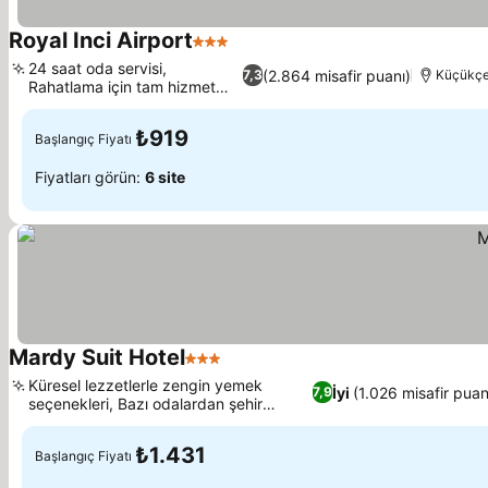
Royal Inci Airport
3 Yıldız
24 saat oda servisi,
(2.864 misafir puanı)
7,3
Küçükçe
Rahatlama için tam hizmet
spa
₺919
Başlangıç Fiyatı
Fiyatları görün:
6 site
Mardy Suit Hotel
3 Yıldız
Küresel lezzetlerle zengin yemek
İyi
(1.026 misafir puan
7,9
seçenekleri, Bazı odalardan şehir
manzarası
₺1.431
Başlangıç Fiyatı