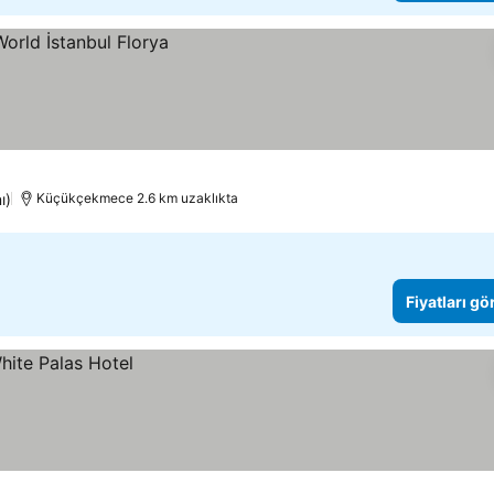
ı)
Küçükçekmece 2.6 km uzaklıkta
Fiyatları gö