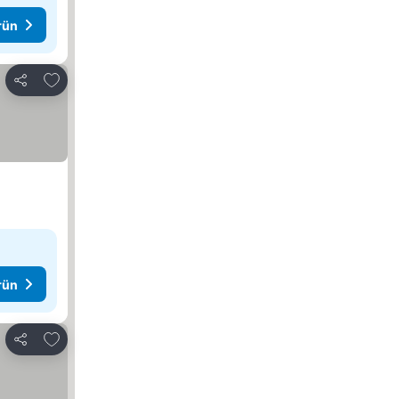
rün
Favorilerime ekle
Paylaş
rün
Favorilerime ekle
Paylaş