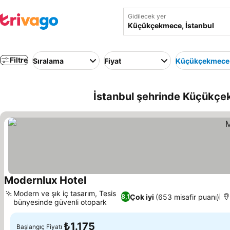
Gidilecek yer
Filtre
Sıralama
Fiyat
Küçükçekmece
İstanbul şehrinde Küçükçe
Modernlux Hotel
Modern ve şık iç tasarım, Tesis
Çok iyi
(653 misafir puanı)
8,1
bünyesinde güvenli otopark
₺1.175
Başlangıç Fiyatı