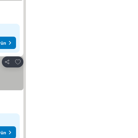
rün
Favorilerime ekle
Paylaş
rün