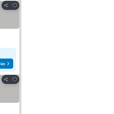
Favorilerime ekle
Paylaş
rün
Favorilerime ekle
Paylaş