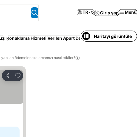
TR · ₺
Menü
Giriş yap
Haritayı görüntüle
uz
Konaklama Hizmeti Verilen Apart Daire
Otopark
Tatil Köyü
Yar
 yapılan ödemeler sıralamamızı nasıl etkiler?
Favorilerime ekle
Paylaş