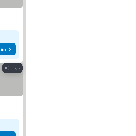
rün
Favorilerime ekle
Paylaş