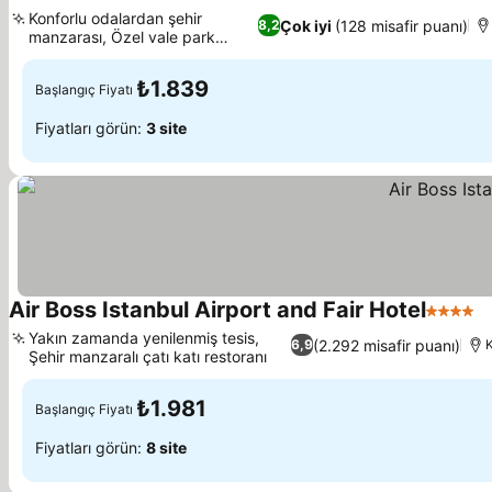
5 Yıldız
Konforlu odalardan şehir
Çok iyi
(128 misafir puanı)
8,2
manzarası, Özel vale park
hizmeti
₺1.839
Başlangıç Fiyatı
Fiyatları görün:
3 site
Air Boss Istanbul Airport and Fair Hotel
4 Yıldız
Yakın zamanda yenilenmiş tesis,
(2.292 misafir puanı)
6,9
Şehir manzaralı çatı katı restoranı
₺1.981
Başlangıç Fiyatı
Fiyatları görün:
8 site