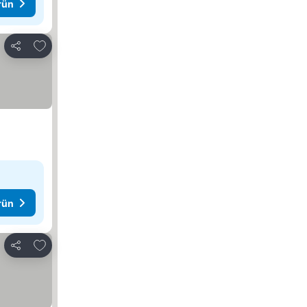
rün
Favorilerime ekle
Paylaş
rün
Favorilerime ekle
Paylaş