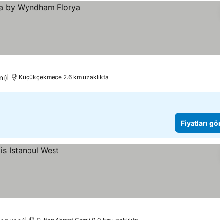
nı)
Küçükçekmece 2.6 km uzaklıkta
Fiyatları gö
Sultan Ahmet Camii 0.0 km uzaklıkta