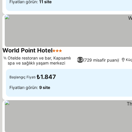
Fiyatları görün:
11 site
World Point Hotel
3 Yıldız
Otelde restoran ve bar, Kapsamlı
(729 misafir puanı)
6,2
Küç
spa ve sağlıklı yaşam merkezi
₺1.847
Başlangıç Fiyatı
Fiyatları görün:
9 site