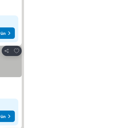
rün
Favorilerime ekle
Paylaş
rün