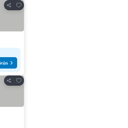
Favorilerime ekle
Paylaş
görün
Favorilerime ekle
Paylaş