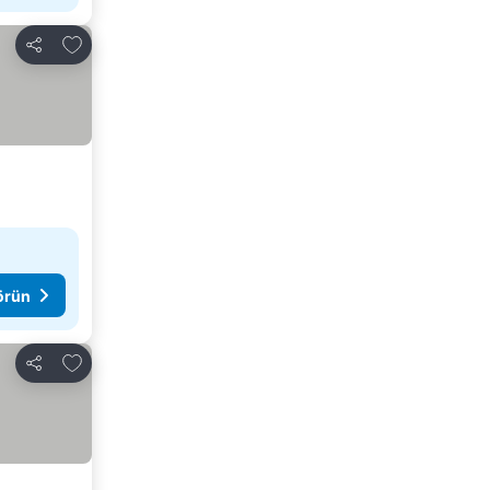
Favorilerime ekle
Paylaş
görün
Favorilerime ekle
Paylaş