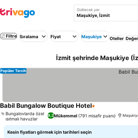
Gidilecek yer
Filtre
Sıralama
Fiyat
Maşukiye
Oteller
Değer
İzmit şehrinde Maşukiye (İz
Popüler Tercih
Babil Bungalow Boutique Hotel
1 Yıldız
Fiyatları görün
Bungalovlarda özel
Mükemmel
(791 misafir puanı)
9,2
Maşukiye
ısıtmalı havuzlar
Fiyatları görün
Kesin fiyatları görmek için tarihleri seçin