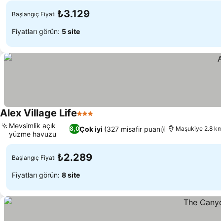
₺3.129
Başlangıç Fiyatı
Fiyatları görün:
5 site
Alex Village Life
3 Yıldız
Fiyatları görün
Mevsimlik açık
Çok iyi
(327 misafir puanı)
8,0
Maşukiye 2.8 km
yüzme havuzu
Fiyatları görün
₺2.289
Başlangıç Fiyatı
Fiyatları görün:
8 site