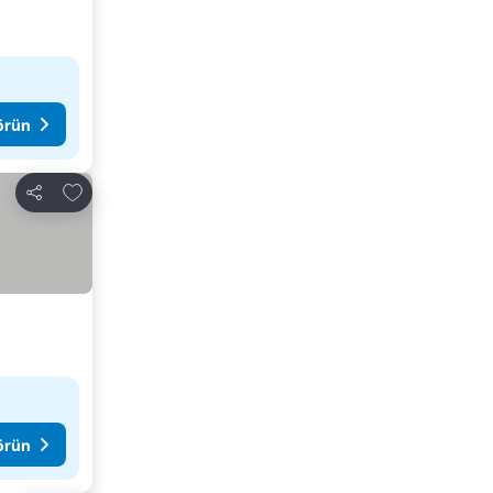
görün
Favorilerime ekle
Paylaş
görün