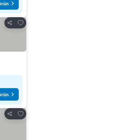
görün
Favorilerime ekle
Paylaş
görün
Favorilerime ekle
Paylaş