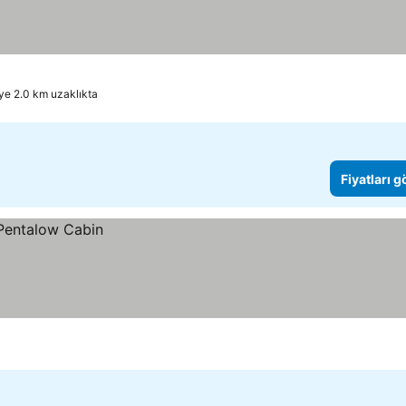
rı görün
e 2.0 km uzaklıkta
Fiyatları 