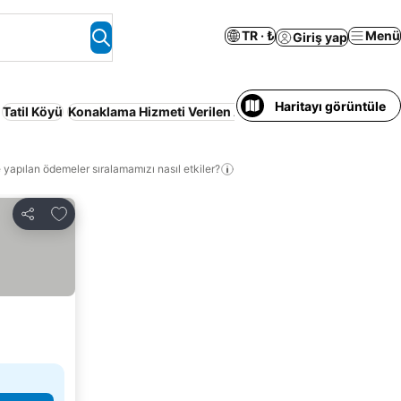
TR · ₺
Menü
Giriş yap
Haritayı görüntüle
Tatil Köyü
Konaklama Hizmeti Verilen Apart Daire
 yapılan ödemeler sıralamamızı nasıl etkiler?
Favorilerime ekle
Paylaş