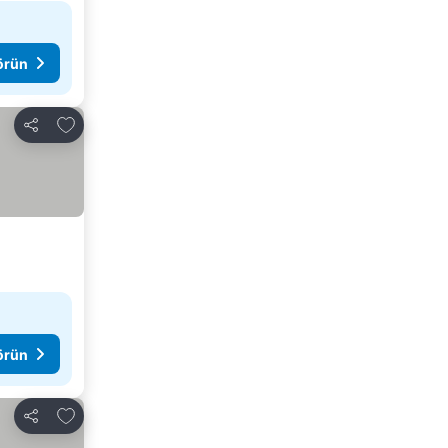
görün
Favorilerime ekle
Paylaş
görün
Favorilerime ekle
Paylaş