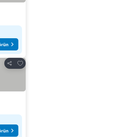
görün
Favorilerime ekle
Paylaş
görün