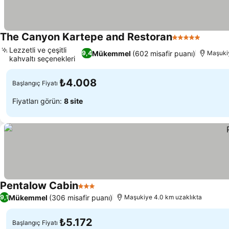
The Canyon Kartepe and Restoran
5 Yıldız
Fiyatla
Lezzetli ve çeşitli
Mükemmel
(602 misafir puanı)
9,4
Maşukiy
kahvaltı seçenekleri
Fiyatları görün
₺4.008
Başlangıç Fiyatı
Fiyatları görün:
8 site
Pentalow Cabin
3 Yıldız
Fiyatları görün
Mükemmel
(306 misafir puanı)
9,1
Maşukiye 4.0 km uzaklıkta
₺5.172
Başlangıç Fiyatı