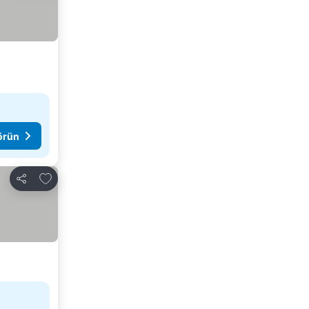
görün
Favorilerime ekle
Paylaş