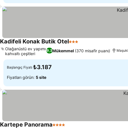
Kadifeli Konak Butik Otel
3 Yıldız
Fiyatları görün
Olağanüstü ev yapımı
Mükemmel
(370 misafir puanı)
9,3
Maşuki
kahvaltı çeşitleri
Fiyatları görün
₺3.187
Başlangıç Fiyatı
Fiyatları görün:
5 site
Kartepe Panorama
4 Yıldız
Fiyatları görün