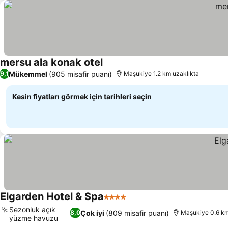
mersu ala konak otel
Fiyatları görün
Mükemmel
(905 misafir puanı)
9,1
Maşukiye 1.2 km uzaklıkta
Kesin fiyatları görmek için tarihleri seçin
Elgarden Hotel & Spa
4 Yıldız
Fiyatları görün
Sezonluk açık
Çok iyi
(809 misafir puanı)
8,0
Maşukiye 0.6 km
yüzme havuzu
Fiyatları görün