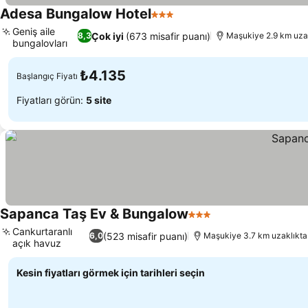
Adesa Bungalow Hotel
3 Yıldız
Fiyatları görün
Geniş aile
Çok iyi
(673 misafir puanı)
8,3
Maşukiye 2.9 km uza
bungalovları
Fiyatları görün
₺4.135
Başlangıç Fiyatı
Fiyatları görün:
5 site
Sapanca Taş Ev & Bungalow
3 Yıldız
Fiyatları görün
Cankurtaranlı
(523 misafir puanı)
6,0
Maşukiye 3.7 km uzaklıkta
açık havuz
Fiyatları görün
Kesin fiyatları görmek için tarihleri seçin