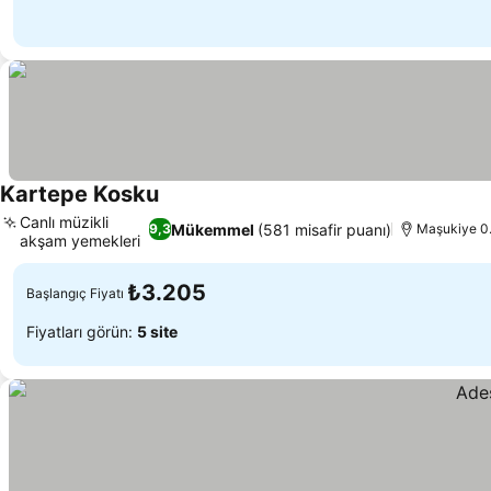
Kartepe Kosku
Fiyatları görün
Canlı müzikli
Mükemmel
(581 misafir puanı)
9,3
Maşukiye 0.
akşam yemekleri
Fiyatları görün
₺3.205
Başlangıç Fiyatı
Fiyatları görün:
5 site