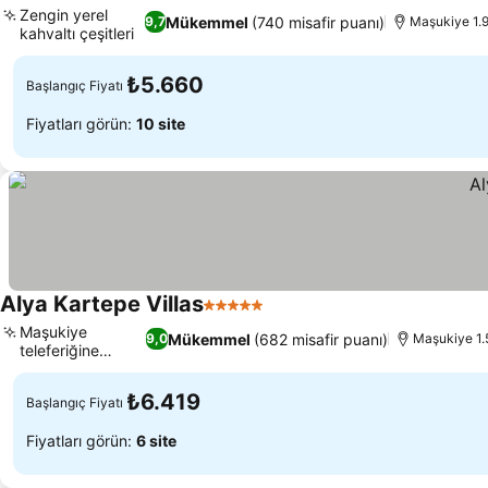
Zengin yerel
Mükemmel
(740 misafir puanı)
9,7
Maşukiye 1.9
kahvaltı çeşitleri
Fiyatları görün
₺5.660
Başlangıç Fiyatı
Fiyatları görün:
10 site
Alya Kartepe Villas
5 Yıldız
Fiyatları görün
Maşukiye
Mükemmel
(682 misafir puanı)
9,0
Maşukiye 1.
teleferiğine
Fiyatları görün
yakınlık
₺6.419
Başlangıç Fiyatı
Fiyatları görün:
6 site