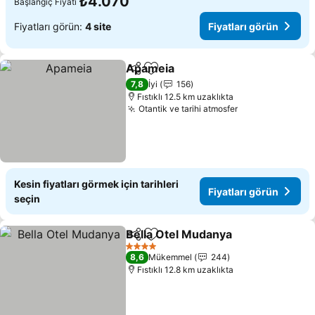
₺4.070
Başlangıç Fiyatı
Fiyatları görün:
4 site
Fiyatları görün
Apameia
Paylaş
Favorilerime ekle
7,8
İyi
156
Fıstıklı 12.5 km uzaklıkta
Otantik ve tarihi atmosfer
Kesin fiyatları görmek için tarihleri
Fiyatları görün
seçin
Bella Otel Mudanya
Paylaş
Favorilerime ekle
4 Yıldız
8,6
Mükemmel
244
Fıstıklı 12.8 km uzaklıkta