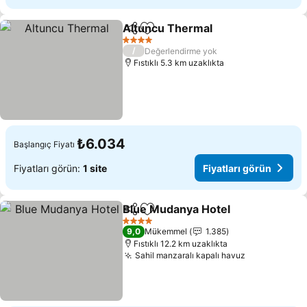
Altuncu Thermal
Paylaş
Favorilerime ekle
4 Yıldız
/
Değerlendirme yok
Fıstıklı 5.3 km uzaklıkta
₺6.034
Başlangıç Fiyatı
Fiyatları görün:
1 site
Fiyatları görün
Blue Mudanya Hotel
Paylaş
Favorilerime ekle
4 Yıldız
9,0
Mükemmel
1.385
Fıstıklı 12.2 km uzaklıkta
Sahil manzaralı kapalı havuz