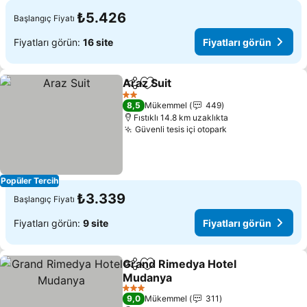
₺5.426
Başlangıç Fiyatı
Fiyatları görün:
16 site
Fiyatları görün
Araz Suit
Paylaş
Favorilerime ekle
2 Yıldız
8,5
Mükemmel
449
Fıstıklı 14.8 km uzaklıkta
Güvenli tesis içi otopark
Popüler Tercih
₺3.339
Başlangıç Fiyatı
Fiyatları görün:
9 site
Fiyatları görün
Grand Rimedya Hotel
Paylaş
Favorilerime ekle
Mudanya
3 Yıldız
9,0
Mükemmel
311