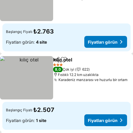
₺2.763
Başlangıç Fiyatı
Fiyatları görün:
4 site
Fiyatları görün
kılıç otel
Paylaş
Favorilerime ekle
3 Yıldız
8,0
Çok iyi
622
Fıstıklı 12.2 km uzaklıkta
Karadeniz manzarası ve huzurlu bir ortam
₺2.507
Başlangıç Fiyatı
Fiyatları görün:
1 site
Fiyatları görün