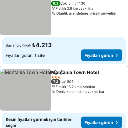
8,2
Çok iyi
130
Fıstıklı 3.9 km uzaklıkta
Otantik aile işletmesi misafirperverliği
₺4.213
Başlangıç Fiyatı
Fiyatları görün:
1 site
Fiyatları görün
Montania Town Hotel
Paylaş
Favorilerime ekle
3 Yıldız
7,3
506
Fıstıklı 13.2 km uzaklıkta
Deniz kenarında havuz ve bar
Kesin fiyatları görmek için tarihleri
Fiyatları görün
seçin