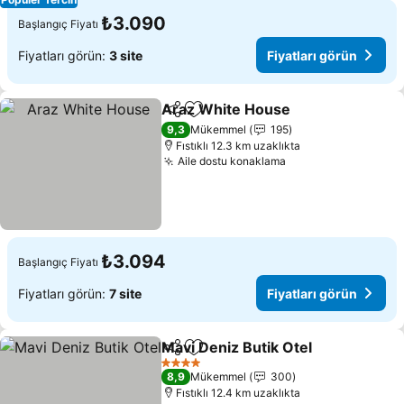
₺3.090
Başlangıç Fiyatı
Fiyatları görün:
3 site
Fiyatları görün
Araz White House
Paylaş
Favorilerime ekle
9,3
Mükemmel
195
Fıstıklı 12.3 km uzaklıkta
Aile dostu konaklama
₺3.094
Başlangıç Fiyatı
Fiyatları görün:
7 site
Fiyatları görün
Mavi Deniz Butik Otel
Paylaş
Favorilerime ekle
4 Yıldız
8,9
Mükemmel
300
Fıstıklı 12.4 km uzaklıkta