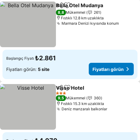
Bella Otel Mudanya
Paylaş
Favorilerime ekle
8,8
Mükemmel
261
Fıstıklı 12.8 km uzaklıkta
Marmara Denizi kıyısında konum
₺2.861
Başlangıç Fiyatı
Fiyatları görün:
5 site
Fiyatları görün
Visse Hotel
Paylaş
Favorilerime ekle
3 Yıldız
9,5
Mükemmel
360
Fıstıklı 15.3 km uzaklıkta
Deniz manzaralı balkonlar