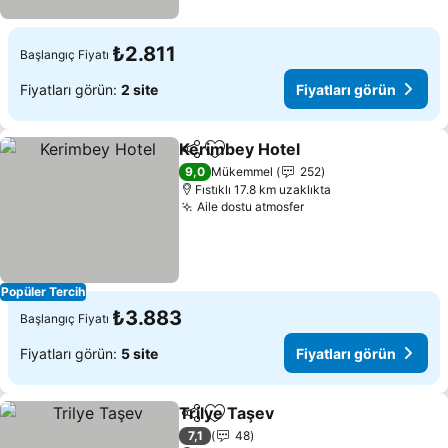
₺2.811
Başlangıç Fiyatı
Fiyatları görün:
2 site
Fiyatları görün
Kerimbey Hotel
Paylaş
Favorilerime ekle
9,0
Mükemmel
252
Fıstıklı 17.8 km uzaklıkta
Aile dostu atmosfer
Popüler Tercih
₺3.883
Başlangıç Fiyatı
Fiyatları görün:
5 site
Fiyatları görün
Trilye Taşev
Paylaş
Favorilerime ekle
7,1
48