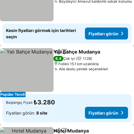
Büyüleyici Arnavut kaldırımlı sokak konumu
Kesin fiyatları görmek için tarihleri
Fiyatları görün
seçin
Yalı Bahçe Mudanya
Paylaş
Favorilerime ekle
8,4
Çok iyi
1.128
Fıstıklı 15.1 km uzaklıkta
Aile dostu yemek seçenekleri
Popüler Tercih
₺3.280
Başlangıç Fiyatı
Fiyatları görün:
8 site
Fiyatları görün
Hotel Mudanya
Paylaş
Favorilerime ekle