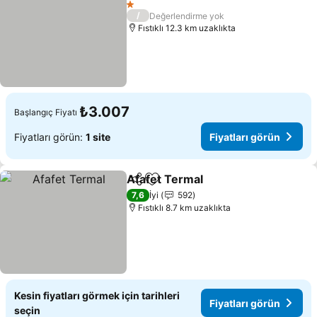
1 Yıldız
/
Değerlendirme yok
Fıstıklı 12.3 km uzaklıkta
₺3.007
Başlangıç Fiyatı
Fiyatları görün:
1 site
Fiyatları görün
Afafet Termal
Paylaş
Favorilerime ekle
7,6
İyi
592
Fıstıklı 8.7 km uzaklıkta
Kesin fiyatları görmek için tarihleri
Fiyatları görün
seçin