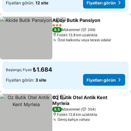
Fiyatları görün:
12 site
Fiyatları görün
Akide Butik Pansiyon
Paylaş
Favorilerime ekle
3 Yıldız
8,5
Mükemmel
249
Fıstıklı 13.8 km uzaklıkta
Özel balkonlu veya teraslı odalar
₺1.684
Başlangıç Fiyatı
Fiyatları görün:
3 site
Fiyatları görün
Oz Butik Otel Antik Kent
Paylaş
Favorilerime ekle
Myrleia
8,5
Mükemmel
354
Fıstıklı 12.8 km uzaklıkta
Geniş bahçe vahası