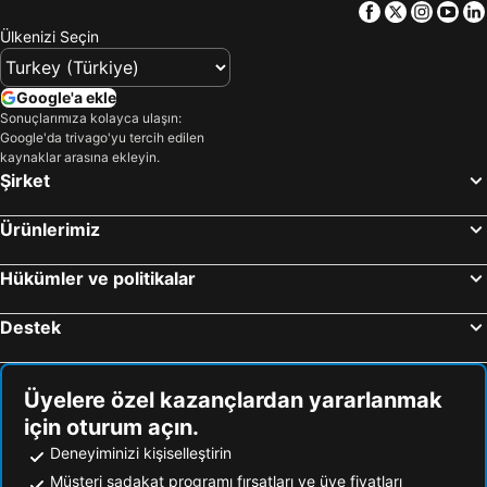
Facebook
Twitter
Insta
Yo
Sapanca Gölü
Kefken
Ülkenizi Seçin
Sarıyer
Sabiha Gökçen Uluslararası Havalimanı
Eminönü
Kumbağ
Google'a ekle
Kınalıada
Güre
Sonuçlarımıza kolayca ulaşın:
Google'da trivago'yu tercih edilen
Ümraniye
Fıstıklı
kaynaklar arasına ekleyin.
Şirket
Beykoz
Zeytinburnu
Maslak
Kartal
Ürünlerimiz
Cebeci Halk Plajı
Bayrampaşa
Küçükçekmece
Tuzla
Hükümler ve politikalar
İğneada Plajı
Kumcağız
Destek
Ortaköy
Maşukiye
Yalova Termal Kaplıcaları
Sultanahmet Meydanı
Üyelere özel kazançlardan yararlanmak
Kıyıköy
Trilye
için oturum açın.
Kuzuluk İhlas Kaplıca Evleri
Bağcılar
Deneyiminizi kişiselleştirin
Boğaziçi Köprüsü
Bahçelievler
Müşteri sadakat programı fırsatları ve üye fiyatları