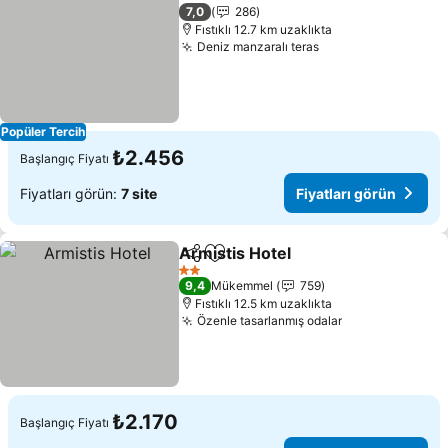
7,0
286
Fıstıklı 12.7 km uzaklıkta
Deniz manzaralı teras
Popüler Tercih
₺2.456
Başlangıç Fiyatı
Fiyatları görün:
7 site
Fiyatları görün
Armistis Hotel
Paylaş
Favorilerime ekle
2 Yıldız
9,4
Mükemmel
759
Fıstıklı 12.5 km uzaklıkta
Özenle tasarlanmış odalar
₺2.170
Başlangıç Fiyatı