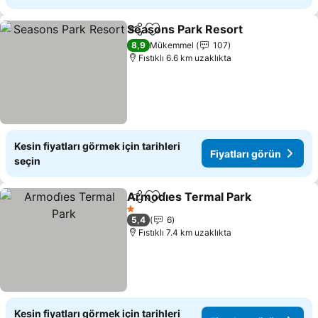
Seasons Park Resort
Paylaş
Favorilerime ekle
8,9
Mükemmel
107
Fıstıklı 6.6 km uzaklıkta
Kesin fiyatları görmek için tarihleri
Fiyatları görün
seçin
Armodi̇es Termal Park
Paylaş
Favorilerime ekle
1 Yıldız
5,4
6
Fıstıklı 7.4 km uzaklıkta
Kesin fiyatları görmek için tarihleri