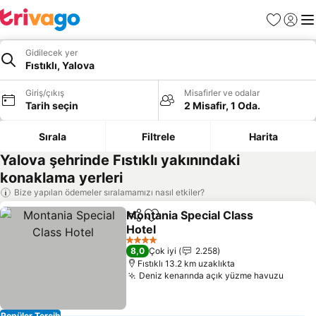
Favoriler
Giriş y
Me
Gidilecek yer
Fıstıklı, Yalova
Giriş/çıkış
Misafirler ve odalar
Tarih seçin
2 Misafir, 1 Oda.
Sırala
Filtrele
Harita
Yalova şehrinde Fıstıklı yakınındaki
konaklama yerleri
Bize yapılan ödemeler sıralamamızı nasıl etkiler?
Montania Special Class
Paylaş
Favorilerime ekle
Hotel
4 Yıldız
8,0
Çok iyi
2.258
Fıstıklı 13.2 km uzaklıkta
Deniz kenarında açık yüzme havuzu
Popüler Tercih