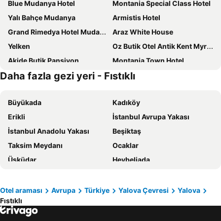
Blue Mudanya Hotel
Montania Special Class Hotel
Yalı Bahçe Mudanya
Armistis Hotel
Grand Rimedya Hotel Mudanya
Araz White House
Yelken
Oz Butik Otel Antik Kent Myrleia
Akide Butik Pansiyon
Montania Town Hotel
Daha fazla gezi yeri - Fıstıklı
Mavi Deniz Butik Otel
Biodenge Butik Otel
Visse Hotel
La Fontaine Butik
Büyükada
Kadıköy
kılıç otel
Bella Otel Mudanya
Erikli
İstanbul Avrupa Yakası
Hotel Mudanya
Apameia
İstanbul Anadolu Yakası
Beşiktaş
1881 Otel
Kerimbey Hotel
Taksim Meydanı
Ocaklar
Bella Otel Mudanya
Bay C Konak Trilye
Üsküdar
Heybeliada
Olimarin Otel
La Fontaine Otel
Fatih
Bakırköy
Altuncu Thermal
Duru Hanım Konağı
Şarköy
Pendik
mudanya yıldız otel
Deniz kizi
Otel araması
Avrupa
Türkiye
Yalova Çevresi
Yalova
Fıstıklı
Armutlu
Sultanahmet
Lafontaine Konak
Lafontaine Konak Otel
Marmara Adası
Maltepe