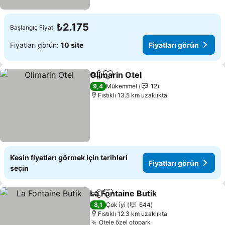
₺2.175
Başlangıç Fiyatı
Fiyatları görün:
10 site
Fiyatları görün
Olimarin Otel
Paylaş
Favorilerime ekle
9,4
Mükemmel
12
Fıstıklı 13.5 km uzaklıkta
Kesin fiyatları görmek için tarihleri
Fiyatları görün
seçin
La Fontaine Butik
Paylaş
Favorilerime ekle
8,1
Çok iyi
644
Fıstıklı 12.3 km uzaklıkta
Otele özel otopark