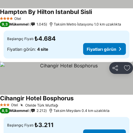
Hampton By Hilton Istanbul Sisli
Otel
4 Yıldız
9,3
Mükemmel
1.045
Taksim Metro İstasyonu 1.0 km uzaklıkta
₺4.684
Başlangıç Fiyatı
Fiyatları görün:
4 site
Fiyatları görün
Paylaş
Fa
Cihangir Hotel Bosphorus
Otel
Otelde Türk Mutfağı
3 Yıldız
8,5
Mükemmel
2.212
Taksim Meydanı 0.4 km uzaklıkta
₺3.211
Başlangıç Fiyatı