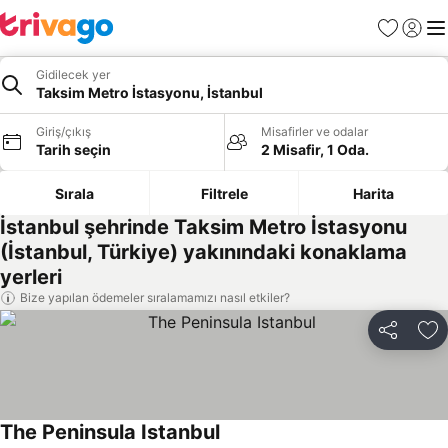
Favoriler
Giriş y
Me
Gidilecek yer
Taksim Metro İstasyonu, İstanbul
Giriş/çıkış
Misafirler ve odalar
Tarih seçin
2 Misafir, 1 Oda.
Sırala
Filtrele
Harita
İstanbul şehrinde Taksim Metro İstasyonu
(İstanbul, Türkiye) yakınındaki konaklama
yerleri
Bize yapılan ödemeler sıralamamızı nasıl etkiler?
Paylaş
Fa
The Peninsula Istanbul