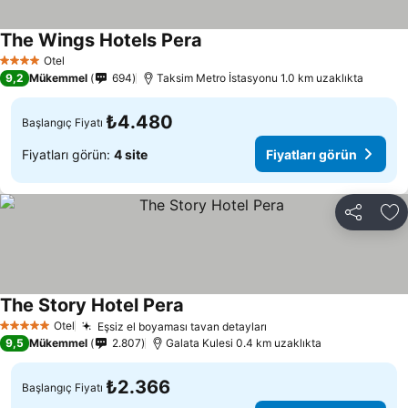
The Wings Hotels Pera
Otel
4 Yıldız
9,2
Mükemmel
694
Taksim Metro İstasyonu 1.0 km uzaklıkta
₺4.480
Başlangıç Fiyatı
Fiyatları görün:
4 site
Fiyatları görün
Paylaş
Fa
The Story Hotel Pera
Otel
Eşsiz el boyaması tavan detayları
5 Yıldız
9,5
Mükemmel
2.807
Galata Kulesi 0.4 km uzaklıkta
₺2.366
Başlangıç Fiyatı