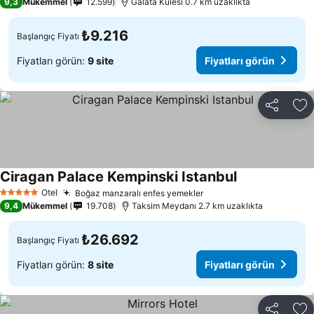
9,3
Mükemmel
12.599
Galata Kulesi 0.7 km uzaklıkta
₺9.216
Başlangıç Fiyatı
Fiyatları görün:
9 site
Fiyatları görün
Paylaş
Fa
Ciragan Palace Kempinski Istanbul
Otel
Boğaz manzaralı enfes yemekler
5 Yıldız
9,4
Mükemmel
19.708
Taksim Meydanı 2.7 km uzaklıkta
₺26.692
Başlangıç Fiyatı
Fiyatları görün:
8 site
Fiyatları görün