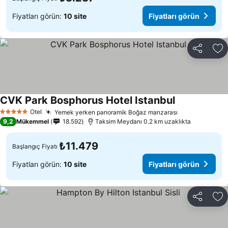
Fiyatları görün:
10 site
Fiyatları görün
Paylaş
Fa
CVK Park Bosphorus Hotel Istanbul
Otel
Yemek yerken panoramik Boğaz manzarası
5 Yıldız
9,2
Mükemmel
18.592
Taksim Meydanı 0.2 km uzaklıkta
₺11.479
Başlangıç Fiyatı
Fiyatları görün:
10 site
Fiyatları görün
Paylaş
Fa