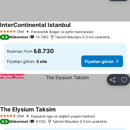
InterContinental Istanbul
Otel
Panoramik Boğaz ve şehir manzaraları
5 Yıldız
8,9
Mükemmel
13.790
Taksim Meydanı 0.3 km uzaklıkta
₺8.730
Başlangıç Fiyatı
Fiyatları görün:
5 site
Fiyatları görün
Popüler Tercih
Paylaş
Fa
The Elysium Taksim
Otel
Kapsamlı spa ve sağlıklı yaşam merkezi
5 Yıldız
8,5
Mükemmel
9.135
Taksim Meydanı 0.5 km uzaklıkta