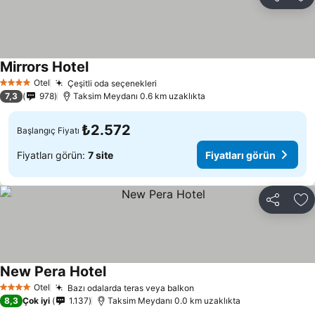
Paylaş
Fa
Mirrors Hotel
Otel
Çeşitli oda seçenekleri
4 Yıldız
7,3
978
Taksim Meydanı 0.6 km uzaklıkta
₺2.572
Başlangıç Fiyatı
Fiyatları görün:
7 site
Fiyatları görün
Paylaş
Fa
New Pera Hotel
Otel
Bazı odalarda teras veya balkon
4 Yıldız
8,3
Çok iyi
1.137
Taksim Meydanı 0.0 km uzaklıkta