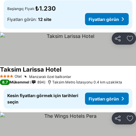
₺1.230
Başlangıç Fiyatı
Fiyatları görün:
12 site
Fiyatları görün
Paylaş
Fa
Taksim Larissa Hotel
Otel
Manzaralı özel balkonlar
4 Yıldız
8,7
Mükemmel
894
Taksim Metro İstasyonu 0.4 km uzaklıkta
Kesin fiyatları görmek için tarihleri
Fiyatları görün
seçin
Paylaş
Fa