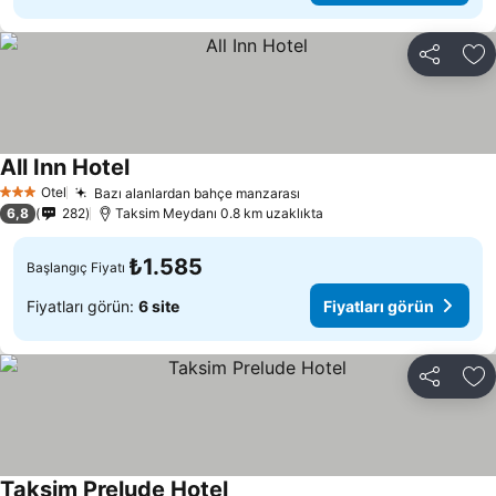
Paylaş
Fa
All Inn Hotel
Otel
Bazı alanlardan bahçe manzarası
3 Yıldız
6,8
282
Taksim Meydanı 0.8 km uzaklıkta
₺1.585
Başlangıç Fiyatı
Fiyatları görün:
6 site
Fiyatları görün
Paylaş
Fa
Taksim Prelude Hotel