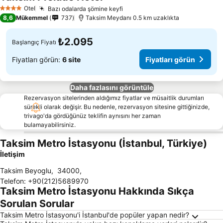
Otel
Bazı odalarda şömine keyfi
4 Yıldız
8,6
Mükemmel
737
Taksim Meydanı 0.5 km uzaklıkta
₺2.095
Başlangıç Fiyatı
Fiyatları görün:
6 site
Fiyatları görün
Daha fazlasını görüntüle
Rezervasyon sitelerinden aldığımız fiyatlar ve müsaitlik durumları
sürekli olarak değişir. Bu nedenle, rezervasyon sitesine gittiğinizde,
trivago'da gördüğünüz teklifin aynısını her zaman
bulamayabilirsiniz.
Taksim Metro İstasyonu (İstanbul, Türkiye)
İletişim
Taksim Beyoglu
,
34000
,
Telefon
:
+90(212)5689970
Taksim Metro İstasyonu Hakkında Sıkça
Sorulan Sorular
Taksim Metro İstasyonu'i İstanbul'de popüler yapan nedir?