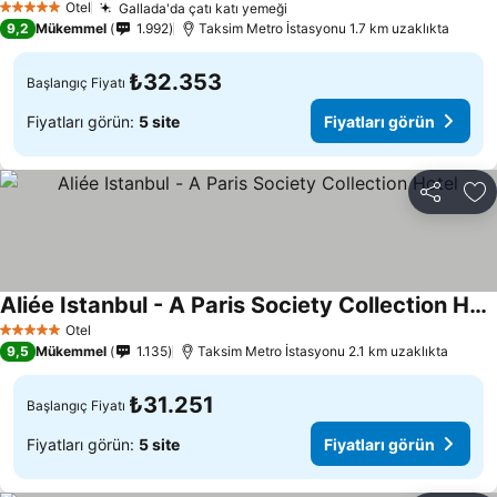
Otel
Gallada'da çatı katı yemeği
5 Yıldız
9,2
Mükemmel
1.992
Taksim Metro İstasyonu 1.7 km uzaklıkta
₺32.353
Başlangıç Fiyatı
Fiyatları görün:
5 site
Fiyatları görün
Paylaş
Fa
Aliée Istanbul - A Paris Society Collection Hotel
Otel
5 Yıldız
9,5
Mükemmel
1.135
Taksim Metro İstasyonu 2.1 km uzaklıkta
₺31.251
Başlangıç Fiyatı
Fiyatları görün:
5 site
Fiyatları görün