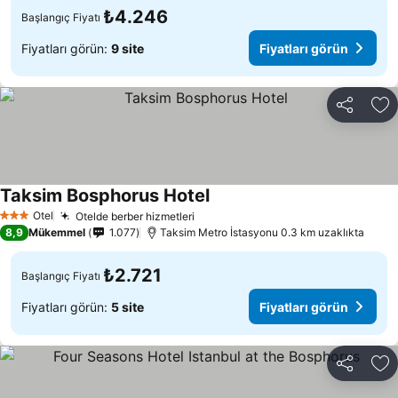
₺4.246
Başlangıç Fiyatı
Fiyatları görün:
9 site
Fiyatları görün
Paylaş
Fa
Taksim Bosphorus Hotel
Otel
Otelde berber hizmetleri
3 Yıldız
8,9
Mükemmel
1.077
Taksim Metro İstasyonu 0.3 km uzaklıkta
₺2.721
Başlangıç Fiyatı
Fiyatları görün:
5 site
Fiyatları görün
Paylaş
Fa