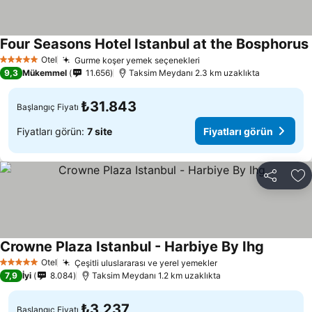
Four Seasons Hotel Istanbul at the Bosphorus
Otel
Gurme koşer yemek seçenekleri
5 Yıldız
9,3
Mükemmel
11.656
Taksim Meydanı 2.3 km uzaklıkta
₺31.843
Başlangıç Fiyatı
Fiyatları görün:
7 site
Fiyatları görün
Paylaş
Fa
Crowne Plaza Istanbul - Harbiye By Ihg
Otel
Çeşitli uluslararası ve yerel yemekler
5 Yıldız
7,9
İyi
8.084
Taksim Meydanı 1.2 km uzaklıkta
₺3.237
Başlangıç Fiyatı