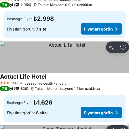
4 Yıldız
7,8
İyi
2.056
Taksim Meydanı 0.0 km uzaklıkta
₺2.998
Başlangıç Fiyatı
Fiyatları görün:
7 site
Fiyatları görün
Paylaş
Fa
Actuel Life Hotel
Otel
Lezzetli ve çeşitli kahvaltı
3 Yıldız
7,5
İyi
839
Taksim Metro İstasyonu 1.2 km uzaklıkta
₺1.626
Başlangıç Fiyatı
Fiyatları görün:
8 site
Fiyatları görün