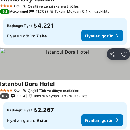
Otel
Çeşitli ve zengin kahvaltı büfesi
4 Yıldız
9,1
Mükemmel
11.303
Taksim Meydanı 0.4 km uzaklıkta
₺4.221
Başlangıç Fiyatı
Fiyatları görün:
7 site
Fiyatları görün
Paylaş
Fa
Istanbul Dora Hotel
Otel
Çeşitli Türk ve dünya mutfakları
4 Yıldız
6,7
2.214
Taksim Meydanı 0.8 km uzaklıkta
₺2.267
Başlangıç Fiyatı
Fiyatları görün:
9 site
Fiyatları görün