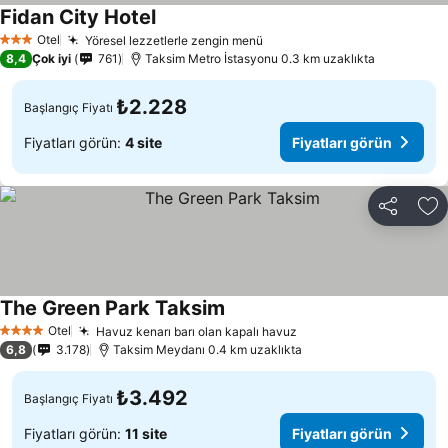
Fidan City Hotel
Otel
Yöresel lezzetlerle zengin menü
3 Yıldız
8,4
Çok iyi
761
Taksim Metro İstasyonu 0.3 km uzaklıkta
₺2.228
Başlangıç Fiyatı
Fiyatları görün:
4 site
Fiyatları görün
Paylaş
Fa
The Green Park Taksim
Otel
Havuz kenarı barı olan kapalı havuz
4 Yıldız
6,8
3.178
Taksim Meydanı 0.4 km uzaklıkta
₺3.492
Başlangıç Fiyatı
Fiyatları görün:
11 site
Fiyatları görün