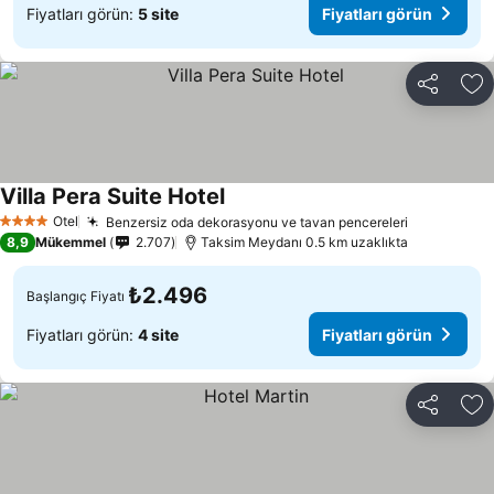
Fiyatları görün:
5 site
Fiyatları görün
Paylaş
Fa
Villa Pera Suite Hotel
Otel
Benzersiz oda dekorasyonu ve tavan pencereleri
4 Yıldız
8,9
Mükemmel
2.707
Taksim Meydanı 0.5 km uzaklıkta
₺2.496
Başlangıç Fiyatı
Fiyatları görün:
4 site
Fiyatları görün
Paylaş
Fa