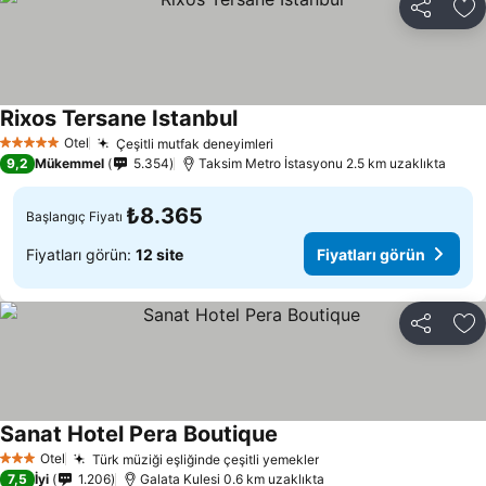
Paylaş
Fa
Rixos Tersane Istanbul
Otel
Çeşitli mutfak deneyimleri
5 Yıldız
9,2
Mükemmel
5.354
Taksim Metro İstasyonu 2.5 km uzaklıkta
₺8.365
Başlangıç Fiyatı
Fiyatları görün:
12 site
Fiyatları görün
Paylaş
Fa
Sanat Hotel Pera Boutique
Otel
Türk müziği eşliğinde çeşitli yemekler
3 Yıldız
7,5
İyi
1.206
Galata Kulesi 0.6 km uzaklıkta