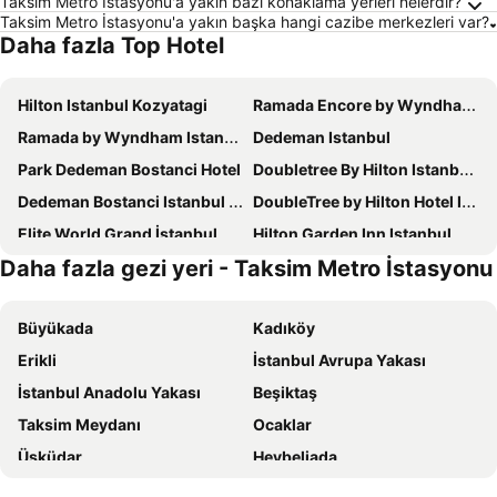
Taksim Metro İstasyonu'a yakın bazı konaklama yerleri nelerdir?
Taksim Metro İstasyonu'a yakın başka hangi cazibe merkezleri var?
Daha fazla Top Hotel
Hilton Istanbul Kozyatagi
Ramada Encore by Wyndham Istanbul Bayrampasa
Ramada by Wyndham Istanbul Golden Horn
Dedeman Istanbul
Park Dedeman Bostanci Hotel
Doubletree By Hilton Istanbul Topkapı
Dedeman Bostanci Istanbul Hotel & Convention Center
DoubleTree by Hilton Hotel Istanbul - Moda
Elite World Grand İstanbul Küçükyalı
Hilton Garden Inn Istanbul Ataturk Airport
Daha fazla gezi yeri - Taksim Metro İstasyonu
Residence Inn By Marriott Istanbul Atasehir
DoubleTree by Hilton Hotel Istanbul - Piyalepasa
Cityloft 161
Cityloft 81
Büyükada
Kadıköy
The Grand Tarabya Managed by Accor
Ciragan Palace Kempinski Istanbul
Erikli
İstanbul Avrupa Yakası
Ramada Hotel & Suites by Wyndham Istanbul Merter
The Bostancı Hotel
İstanbul Anadolu Yakası
Beşiktaş
ibis Istanbul Zeytinburnu
The Green Park Bostancı
Taksim Meydanı
Ocaklar
Bof Hotels Ceo Suites Atasehir
Swissotel The Bosphorus Istanbul
Üsküdar
Heybeliada
Renaissance Istanbul Polat Bosphorus Hotel
Pera Palace Hotel
Fatih
Bakırköy
Ramada Hotel & Suites by Wyndham Istanbul Sisli
Sheraton Istanbul Ataköy Hotel