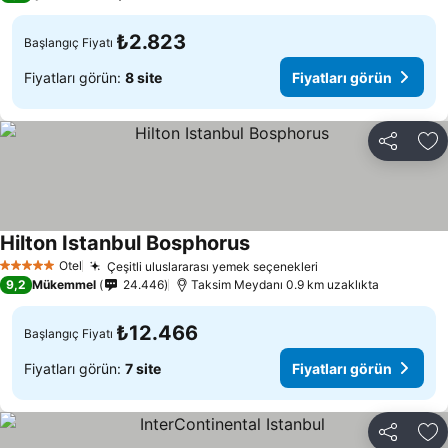
₺2.823
Başlangıç Fiyatı
Fiyatları görün:
8 site
Fiyatları görün
Paylaş
Fa
Hilton Istanbul Bosphorus
Otel
Çeşitli uluslararası yemek seçenekleri
5 Yıldız
9,2
Mükemmel
24.446
Taksim Meydanı 0.9 km uzaklıkta
₺12.466
Başlangıç Fiyatı
Fiyatları görün:
7 site
Fiyatları görün
Paylaş
Fa