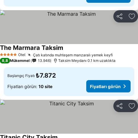
Paylaş
Fa
The Marmara Taksim
Otel
Çatı katında muhteşem manzaralı yemek keyfi
5 Yıldız
8,8
Mükemmel
13.946
Taksim Meydanı 0.1 km uzaklıkta
₺7.872
Başlangıç Fiyatı
Fiyatları görün:
10 site
Fiyatları görün
Paylaş
Fa
Titanic City Taksim