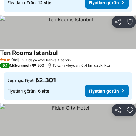
Fiyatları görün:
12 site
Fiyatları görün
Paylaş
Fa
Ten Rooms Istanbul
Otel
Odaya özel kahvaltı servisi
3 Yıldız
9,1
Mükemmel
503
Taksim Meydanı 0.4 km uzaklıkta
₺2.301
Başlangıç Fiyatı
Fiyatları görün:
6 site
Fiyatları görün
Paylaş
Fa