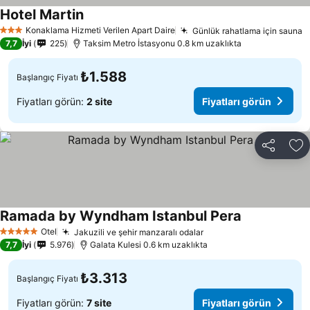
Hotel Martin
Konaklama Hizmeti Verilen Apart Daire
Günlük rahatlama için sauna
3 Yıldız
7,7
İyi
225
Taksim Metro İstasyonu 0.8 km uzaklıkta
₺1.588
Başlangıç Fiyatı
Fiyatları görün:
2 site
Fiyatları görün
Paylaş
Fa
Ramada by Wyndham Istanbul Pera
Otel
Jakuzili ve şehir manzaralı odalar
5 Yıldız
7,7
İyi
5.976
Galata Kulesi 0.6 km uzaklıkta
₺3.313
Başlangıç Fiyatı
Fiyatları görün:
7 site
Fiyatları görün