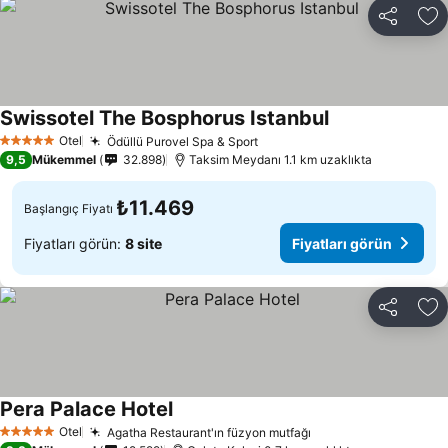
Paylaş
Fa
Swissotel The Bosphorus Istanbul
Otel
Ödüllü Purovel Spa & Sport
5 Yıldız
9,5
Mükemmel
32.898
Taksim Meydanı 1.1 km uzaklıkta
₺11.469
Başlangıç Fiyatı
Fiyatları görün:
8 site
Fiyatları görün
Paylaş
Fa
Pera Palace Hotel
Otel
Agatha Restaurant'ın füzyon mutfağı
5 Yıldız