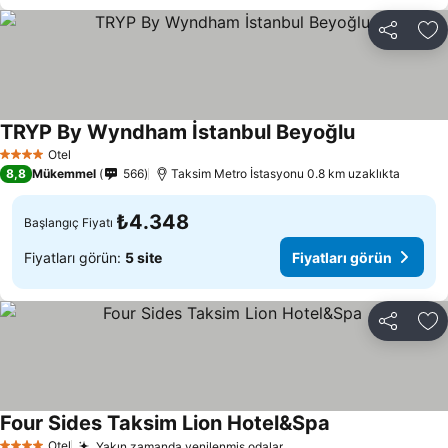
Paylaş
Fa
TRYP By Wyndham İstanbul Beyoğlu
Otel
4 Yıldız
8,8
Mükemmel
566
Taksim Metro İstasyonu 0.8 km uzaklıkta
₺4.348
Başlangıç Fiyatı
Fiyatları görün:
5 site
Fiyatları görün
Paylaş
Fa
Four Sides Taksim Lion Hotel&Spa
Otel
Yakın zamanda yenilenmiş odalar