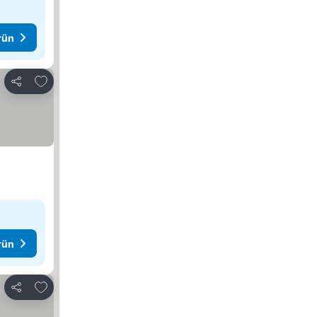
rün
Favorilerime ekle
Paylaş
rün
Favorilerime ekle
Paylaş