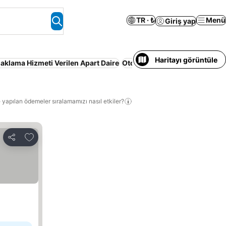
TR · ₺
Menü
Giriş yap
Haritayı görüntüle
aklama Hizmeti Verilen Apart Daire
Otopark
Tatil Köyü
Yarım pan
 yapılan ödemeler sıralamamızı nasıl etkiler?
Favorilerime ekle
Paylaş