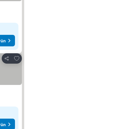
rün
Favorilerime ekle
Paylaş
rün