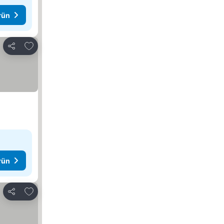
rün
Favorilerime ekle
Paylaş
rün
Favorilerime ekle
Paylaş