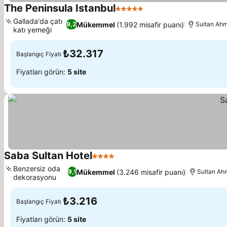
The Peninsula Istanbul
5 Yıldız
Gallada'da çatı
Mükemmel
(1.992 misafir puanı)
9,2
Sultan Ahm
katı yemeği
₺32.317
Başlangıç Fiyatı
Fiyatları görün:
5 site
Saba Sultan Hotel
4 Yıldız
Benzersiz oda
Mükemmel
(3.246 misafir puanı)
9,1
Sultan Ahm
dekorasyonu
₺3.216
Başlangıç Fiyatı
Fiyatları görün:
5 site