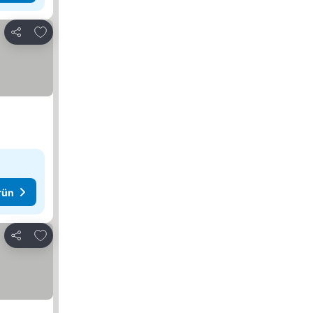
Favorilerime ekle
Paylaş
rün
Favorilerime ekle
Paylaş