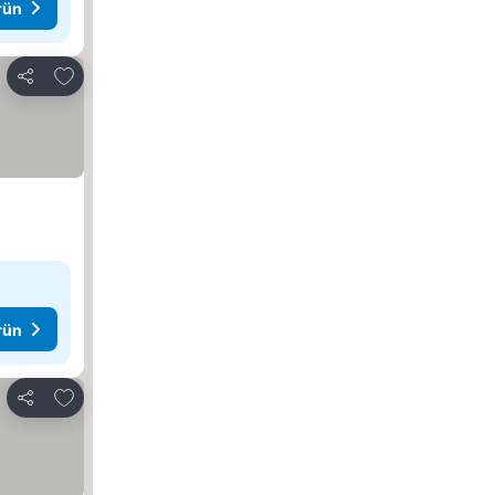
rün
Favorilerime ekle
Paylaş
rün
Favorilerime ekle
Paylaş