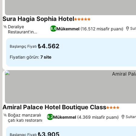
Sura Hagia Sophia Hotel
5 Yıldız
Deraliye
Mükemmel
(16.512 misafir puanı)
8,6
Sul
Restaurant'ın
Osmanlı mutfağı
₺4.562
Başlangıç Fiyatı
Fiyatları görün:
7 site
Amiral Palace Hotel Boutique Class
4 Yıldız
Boğaz manzaralı
Mükemmel
(4.369 misafir puanı)
9,2
Sulta
çatı katı restoranı
₺3.905
Başlangıç Fiyatı