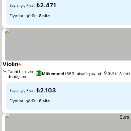
₺2.471
Başlangıç Fiyatı
Fiyatları görün:
8 site
Violin
1 Yıldız
Tarihi bir evin
Mükemmel
(653 misafir puanı)
8,6
Sultan Ahmet 
dönüşümü
₺2.103
Başlangıç Fiyatı
Fiyatları görün:
6 site