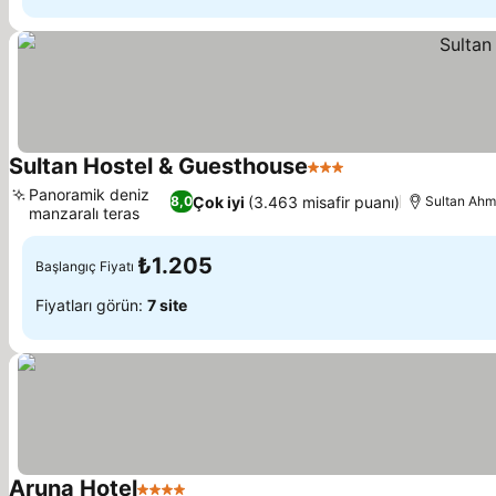
Sultan Hostel & Guesthouse
3 Yıldız
Panoramik deniz
Çok iyi
(3.463 misafir puanı)
8,0
Sultan Ahm
manzaralı teras
₺1.205
Başlangıç Fiyatı
Fiyatları görün:
7 site
Aruna Hotel