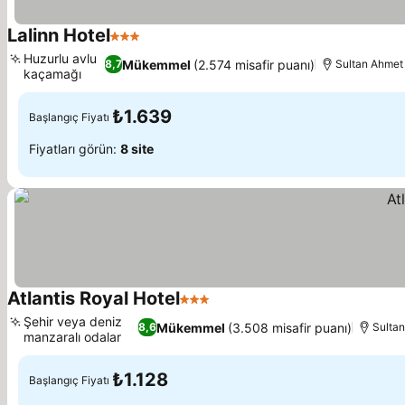
Lalinn Hotel
3 Yıldız
Huzurlu avlu
Mükemmel
(2.574 misafir puanı)
8,7
Sultan Ahmet 
kaçamağı
₺1.639
Başlangıç Fiyatı
Fiyatları görün:
8 site
Atlantis Royal Hotel
3 Yıldız
Şehir veya deniz
Mükemmel
(3.508 misafir puanı)
8,6
Sultan
manzaralı odalar
₺1.128
Başlangıç Fiyatı