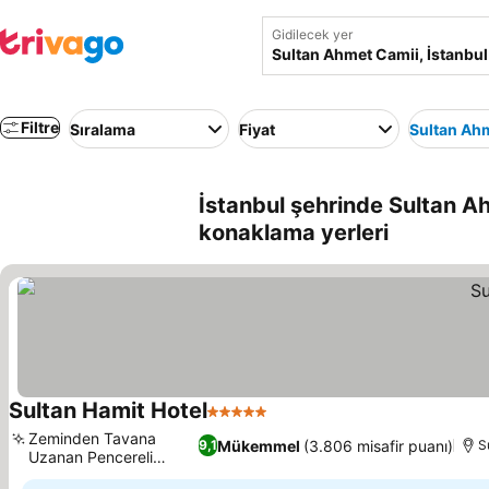
Gidilecek yer
Filtre
Sıralama
Fiyat
Sultan Ah
İstanbul şehrinde Sultan Ah
konaklama yerleri
Sultan Hamit Hotel
5 Yıldız
Zeminden Tavana
Mükemmel
(3.806 misafir puanı)
9,1
S
Uzanan Pencereli
Odalar