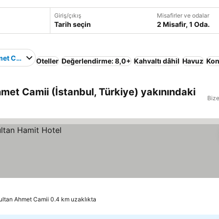
Giriş/çıkış
Misafirler ve odalar
Tarih seçin
2 Misafir, 1 Oda.
met Camii
Oteller
Değerlendirme: 8,0+
Kahvaltı dâhil
Havuz
Kon
met Camii (İstanbul, Türkiye) yakınındaki
Bize
ultan Ahmet Camii 0.4 km uzaklıkta