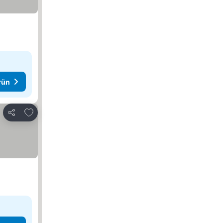
rün
Favorilerime ekle
Paylaş