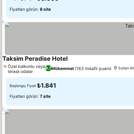
Fiyatları görün:
8 site
Taksim Peradise Hotel
Özel balkonlu veya
Mükemmel
(163 misafir puanı)
8,7
Sultan Ah
teraslı odalar
₺1.841
Başlangıç Fiyatı
Fiyatları görün:
7 site