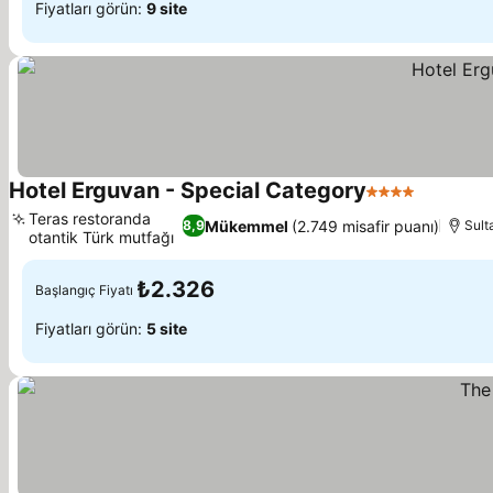
Fiyatları görün:
9 site
Hotel Erguvan - Special Category
4 Yıldız
Teras restoranda
Mükemmel
(2.749 misafir puanı)
8,9
Sult
otantik Türk mutfağı
₺2.326
Başlangıç Fiyatı
Fiyatları görün:
5 site