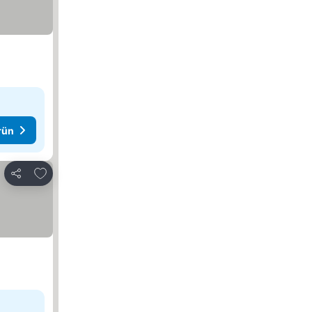
rün
Favorilerime ekle
Paylaş