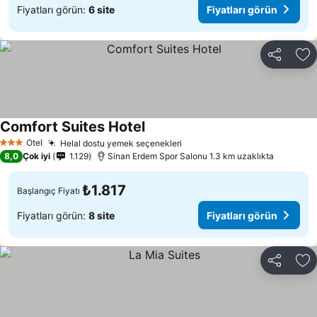
Fiyatları görün:
6 site
Fiyatları görün
Paylaş
Fa
Comfort Suites Hotel
Fiyatları görün
Otel
Helal dostu yemek seçenekleri
Fiyatları görün
3 Yıldız
8,0
Çok iyi
1.129
Sinan Erdem Spor Salonu 1.3 km uzaklıkta
₺1.817
Başlangıç Fiyatı
Fiyatları görün:
8 site
Fiyatları görün
Paylaş
Fa