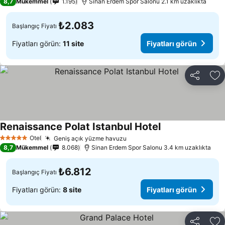
8,7
Mükemmel
1.195
Sinan Erdem Spor Salonu 2.1 km uzaklıkta
₺2.083
Başlangıç Fiyatı
Fiyatları görün:
11 site
Fiyatları görün
Paylaş
Fa
Renaissance Polat Istanbul Hotel
Fiyatları görün
Otel
Geniş açık yüzme havuzu
Fiyatları görün
5 Yıldız
8,7
Mükemmel
8.068
Sinan Erdem Spor Salonu 3.4 km uzaklıkta
₺6.812
Başlangıç Fiyatı
Fiyatları görün:
8 site
Fiyatları görün