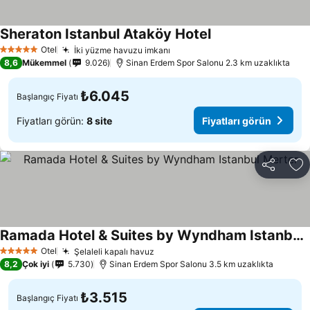
Sheraton Istanbul Ataköy Hotel
Fiyatları görün
Otel
İki yüzme havuzu imkanı
Fiyatları görün
5 Yıldız
8,6
Mükemmel
9.026
Sinan Erdem Spor Salonu 2.3 km uzaklıkta
₺6.045
Başlangıç Fiyatı
Fiyatları görün:
8 site
Fiyatları görün
Paylaş
Fa
Ramada Hotel & Suites by Wyndham Istanbul Merter
Fiyatları görün
Otel
Şelaleli kapalı havuz
Fiyatları görün
5 Yıldız
8,2
Çok iyi
5.730
Sinan Erdem Spor Salonu 3.5 km uzaklıkta
₺3.515
Başlangıç Fiyatı