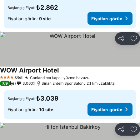
₺2.862
Başlangıç Fiyatı
Fiyatları görün:
9 site
Fiyatları görün
Paylaş
Fa
WOW Airport Hotel
Fiyatları görün
Otel
Canlandırıcı kapalı yüzme havuzu
Fiyatları görün
4 Yıldız
7,9
İyi
3.060
Sinan Erdem Spor Salonu 2.1 km uzaklıkta
₺3.039
Başlangıç Fiyatı
Fiyatları görün:
10 site
Fiyatları görün
Paylaş
Fa