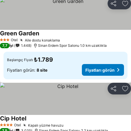
Paylaş
Fa
Green Garden
Fiyatları görün
Otel
Aile dostu konaklama
Fiyatları görün
3 Yıldız
7,7
İyi
1.448
Sinan Erdem Spor Salonu 1.0 km uzaklıkta
₺1.789
Başlangıç Fiyatı
Fiyatları görün:
8 site
Fiyatları görün
Paylaş
Fa
Cip Hotel
Fiyatları görün
Otel
Kapalı yüzme havuzu
Fiyatları görün
4 Yıldız
7,5
İyi
3.035
Sinan Erdem Spor Salonu 2.2 km uzaklıkta