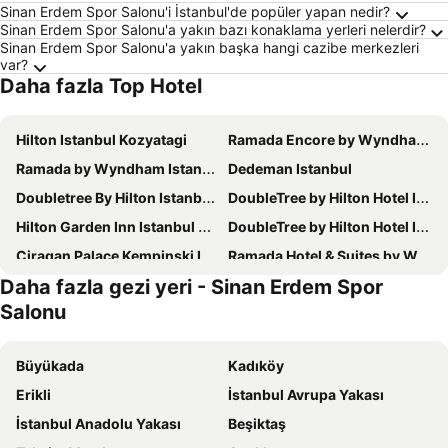
Sinan Erdem Spor Salonu'i İstanbul'de popüler yapan nedir?
Sinan Erdem Spor Salonu'a yakın bazı konaklama yerleri nelerdir?
Sinan Erdem Spor Salonu'a yakın başka hangi cazibe merkezleri
var?
Daha fazla Top Hotel
Hilton Istanbul Kozyatagi
Ramada Encore by Wyndham Istanbul Bayrampasa
Ramada by Wyndham Istanbul Golden Horn
Dedeman Istanbul
Doubletree By Hilton Istanbul Topkapı
DoubleTree by Hilton Hotel Istanbul - Moda
Hilton Garden Inn Istanbul Ataturk Airport
DoubleTree by Hilton Hotel Istanbul - Piyalepasa
Ciragan Palace Kempinski Istanbul
Ramada Hotel & Suites by Wyndham Istanbul Merter
Daha fazla gezi yeri - Sinan Erdem Spor
ibis Istanbul Zeytinburnu
Swissotel The Bosphorus Istanbul
Salonu
Renaissance Istanbul Polat Bosphorus Hotel
Pera Palace Hotel
Ramada Hotel & Suites by Wyndham Istanbul Sisli
Sheraton Istanbul Ataköy Hotel
Büyükada
Kadıköy
Holiday Inn Istanbul - Kadikoy By Ihg
Hilton Istanbul Maslak
Erikli
İstanbul Avrupa Yakası
Crowne Plaza Istanbul - Harbiye By Ihg
Wyndham Grand Istanbul Kalamis Marina Hotel
İstanbul Anadolu Yakası
Beşiktaş
Çırağan Hotel Bosphorus
Elite World Grand Istanbul Basın Ekpsres Hotel