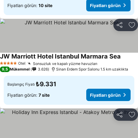
Fiyatları görün:
10 site
Fiyatları görün
Paylaş
Fa
JW Marriott Hotel Istanbul Marmara Sea
Fiyatla
Otel
Sonsuzluk ve kapalı yüzme havuzları
Fiyatları görün
5 Yıldız
9,5
Mükemmel
3.626
Sinan Erdem Spor Salonu 1.5 km uzaklıkta
₺9.331
Başlangıç Fiyatı
Fiyatları görün:
7 site
Fiyatları görün
Paylaş
Fa