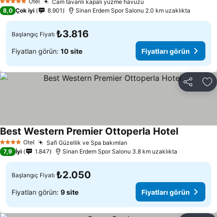
Otel
Cam tavanlı kapalı yüzme havuzu
Fiyatları görün
5 Yıldız
8,0
Çok iyi
8.901
Sinan Erdem Spor Salonu 2.0 km uzaklıkta
₺3.816
Başlangıç Fiyatı
Fiyatları görün:
10 site
Fiyatları görün
Paylaş
Fa
Best Western Premier Ottoperla Hotel
Fiyatları g
Otel
Safi Güzellik ve Spa bakımları
Fiyatları görün
4 Yıldız
7,9
İyi
1.847
Sinan Erdem Spor Salonu 3.8 km uzaklıkta
₺2.050
Başlangıç Fiyatı
Fiyatları görün:
9 site
Fiyatları görün