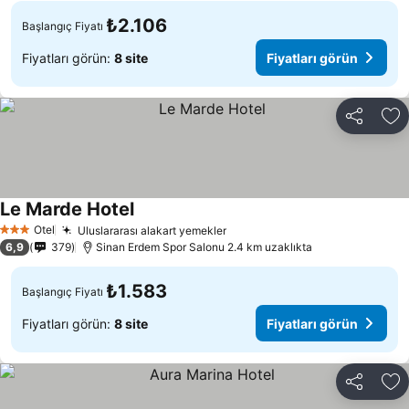
₺2.106
Başlangıç Fiyatı
Fiyatları görün:
8 site
Fiyatları görün
Paylaş
Fa
Le Marde Hotel
Fiyatları görün
Otel
Uluslararası alakart yemekler
Fiyatları görün
3 Yıldız
6,9
379
Sinan Erdem Spor Salonu 2.4 km uzaklıkta
₺1.583
Başlangıç Fiyatı
Fiyatları görün:
8 site
Fiyatları görün
Paylaş
Fa