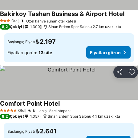
Bakirkoy Tashan Business & Airport Hotel
Fiyatl
Otel
Özel kahve sunan otel kafesi
Fiyatları görün
3 Yıldız
8,2
Çok iyi
1.300
Sinan Erdem Spor Salonu 2.7 km uzaklıkta
₺2.197
Başlangıç Fiyatı
Fiyatları görün:
13 site
Fiyatları görün
Paylaş
Fa
Comfort Point Hotel
Fiyatları görün
Otel
Kullanışlı özel otopark
Fiyatları görün
5 Yıldız
8,2
Çok iyi
1.057
Sinan Erdem Spor Salonu 4.1 km uzaklıkta
₺2.641
Başlangıç Fiyatı