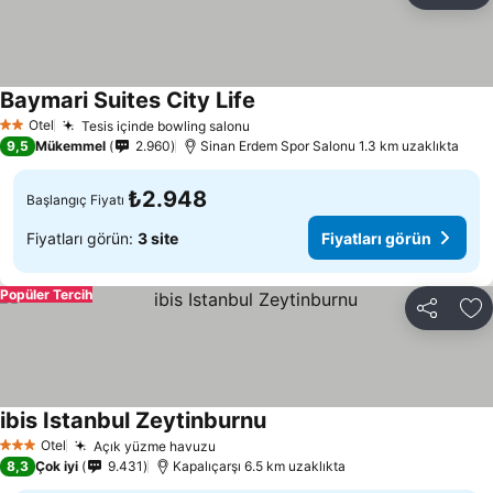
Baymari Suites City Life
Fiyatları görün
Otel
Tesis içinde bowling salonu
Fiyatları görün
2 Yıldız
9,5
Mükemmel
2.960
Sinan Erdem Spor Salonu 1.3 km uzaklıkta
₺2.948
Başlangıç Fiyatı
Fiyatları görün:
3 site
Fiyatları görün
Popüler Tercih
Paylaş
Fa
ibis Istanbul Zeytinburnu
Fiyatları görün
Otel
Açık yüzme havuzu
Fiyatları görün
3 Yıldız
8,3
Çok iyi
9.431
Kapalıçarşı 6.5 km uzaklıkta