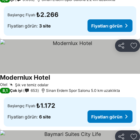
₺2.266
Başlangıç Fiyatı
Fiyatları görün:
3 site
Fiyatları görün
Paylaş
Fa
Modernlux Hotel
Fiyatları görün
Otel
Şık ve temiz odalar
Fiyatları görün
8,1
Çok iyi
653
Sinan Erdem Spor Salonu 5.0 km uzaklıkta
₺1.172
Başlangıç Fiyatı
Fiyatları görün:
6 site
Fiyatları görün
Paylaş
Fa