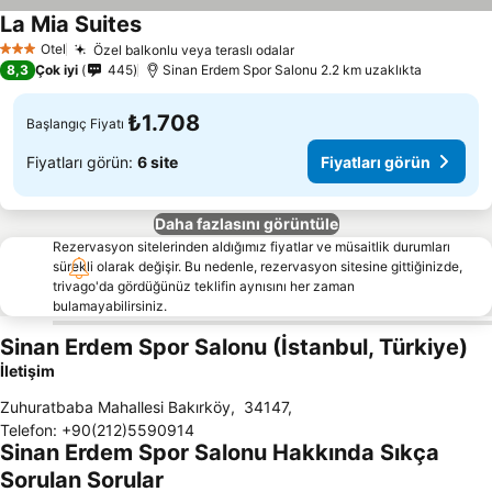
La Mia Suites
Fiyatları görün
Otel
Özel balkonlu veya teraslı odalar
Fiyatları görün
3 Yıldız
8,3
Çok iyi
445
Sinan Erdem Spor Salonu 2.2 km uzaklıkta
₺1.708
Başlangıç Fiyatı
Fiyatları görün:
6 site
Fiyatları görün
Daha fazlasını görüntüle
Rezervasyon sitelerinden aldığımız fiyatlar ve müsaitlik durumları
sürekli olarak değişir. Bu nedenle, rezervasyon sitesine gittiğinizde,
trivago'da gördüğünüz teklifin aynısını her zaman
bulamayabilirsiniz.
Sinan Erdem Spor Salonu (İstanbul, Türkiye)
İletişim
Zuhuratbaba Mahallesi Bakırköy
,
34147
,
Telefon
:
+90(212)5590914
Sinan Erdem Spor Salonu Hakkında Sıkça
Sorulan Sorular