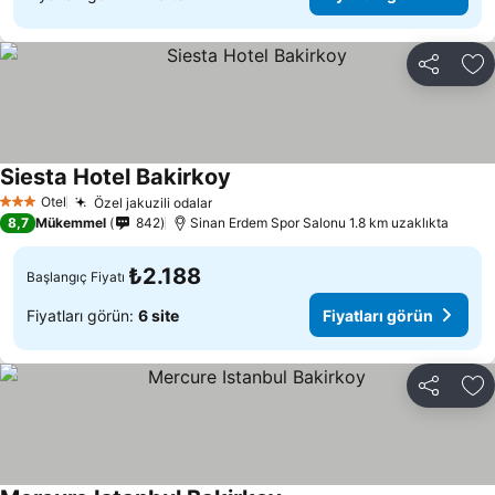
Paylaş
Fa
Siesta Hotel Bakirkoy
Fiyatları görün
Otel
Özel jakuzili odalar
Fiyatları görün
3 Yıldız
8,7
Mükemmel
842
Sinan Erdem Spor Salonu 1.8 km uzaklıkta
₺2.188
Başlangıç Fiyatı
Fiyatları görün:
6 site
Fiyatları görün
Paylaş
Fa