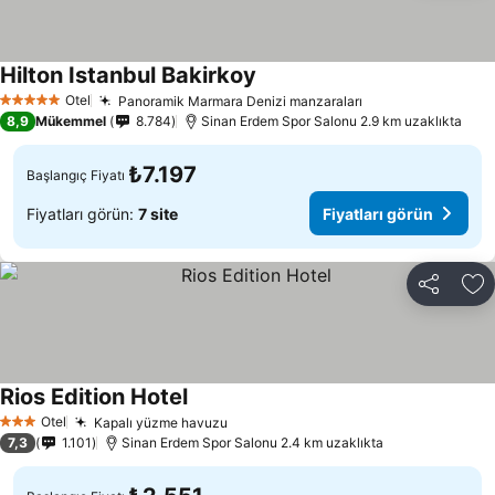
Hilton Istanbul Bakirkoy
Fiyatları görün
Otel
Panoramik Marmara Denizi manzaraları
Fiyatları görün
5 Yıldız
8,9
Mükemmel
8.784
Sinan Erdem Spor Salonu 2.9 km uzaklıkta
₺7.197
Başlangıç Fiyatı
Fiyatları görün:
7 site
Fiyatları görün
Paylaş
Fa
Rios Edition Hotel
Fiyatları görün
Otel
Kapalı yüzme havuzu
Fiyatları görün
3 Yıldız
7,3
1.101
Sinan Erdem Spor Salonu 2.4 km uzaklıkta