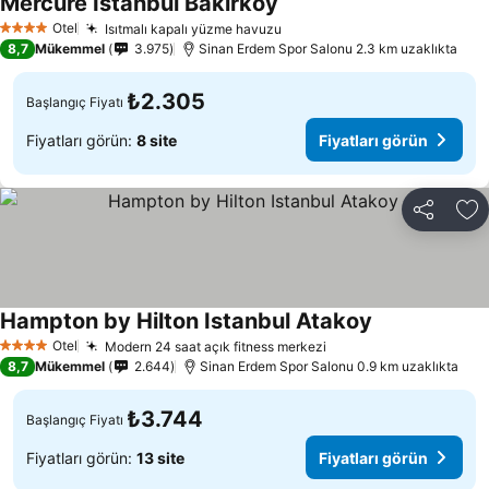
Mercure Istanbul Bakirkoy
Fiyatları görün
Otel
Isıtmalı kapalı yüzme havuzu
Fiyatları görün
4 Yıldız
8,7
Mükemmel
3.975
Sinan Erdem Spor Salonu 2.3 km uzaklıkta
₺2.305
Başlangıç Fiyatı
Fiyatları görün:
8 site
Fiyatları görün
Paylaş
Fa
Hampton by Hilton Istanbul Atakoy
Fiyatları görü
Otel
Modern 24 saat açık fitness merkezi
Fiyatları görün
4 Yıldız
8,7
Mükemmel
2.644
Sinan Erdem Spor Salonu 0.9 km uzaklıkta
₺3.744
Başlangıç Fiyatı
Fiyatları görün:
13 site
Fiyatları görün