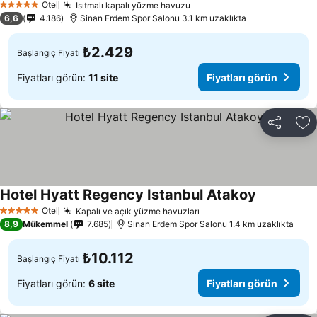
Otel
Isıtmalı kapalı yüzme havuzu
Fiyatları görün
5 Yıldız
6,6
4.186
Sinan Erdem Spor Salonu 3.1 km uzaklıkta
₺2.429
Başlangıç Fiyatı
Fiyatları görün:
11 site
Fiyatları görün
Paylaş
Fa
Hotel Hyatt Regency Istanbul Atakoy
Fiyatları g
Otel
Kapalı ve açık yüzme havuzları
Fiyatları görün
5 Yıldız
8,9
Mükemmel
7.685
Sinan Erdem Spor Salonu 1.4 km uzaklıkta
₺10.112
Başlangıç Fiyatı
Fiyatları görün:
6 site
Fiyatları görün