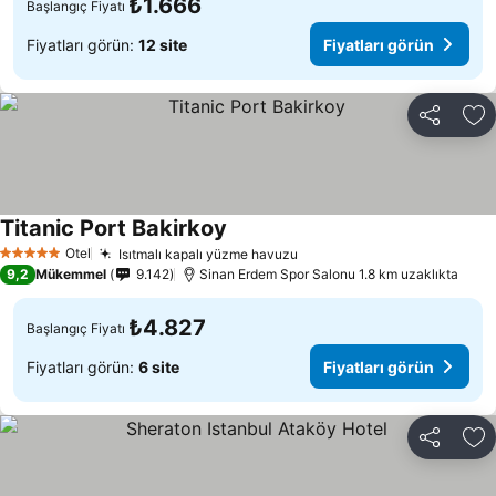
₺1.666
Başlangıç Fiyatı
Fiyatları görün:
12 site
Fiyatları görün
Paylaş
Fa
Titanic Port Bakirkoy
Fiyatları görün
Otel
Isıtmalı kapalı yüzme havuzu
Fiyatları görün
5 Yıldız
9,2
Mükemmel
9.142
Sinan Erdem Spor Salonu 1.8 km uzaklıkta
₺4.827
Başlangıç Fiyatı
Fiyatları görün:
6 site
Fiyatları görün
Paylaş
Fa