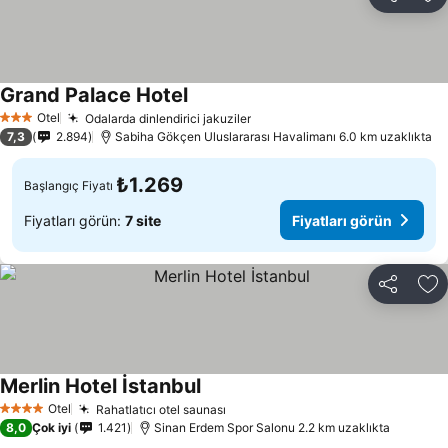
Paylaş
Fa
Grand Palace Hotel
Fiyatları görün
Otel
Odalarda dinlendirici jakuziler
Fiyatları görün
3 Yıldız
7,3
2.894
Sabiha Gökçen Uluslararası Havalimanı 6.0 km uzaklıkta
₺1.269
Başlangıç Fiyatı
Fiyatları görün:
7 site
Fiyatları görün
Paylaş
Fa
Merlin Hotel İstanbul
Fiyatları görün
Otel
Rahatlatıcı otel saunası
Fiyatları görün
4 Yıldız
8,0
Çok iyi
1.421
Sinan Erdem Spor Salonu 2.2 km uzaklıkta