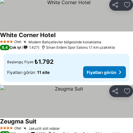
Paylaş
Fa
White Corner Hotel
Fiyatları görün
Otel
Modern Bahçelievler bölgesinde konaklama
Fiyatları görü
4 Yıldız
8,4
Çok iyi
1.427
Sinan Erdem Spor Salonu 1.1 km uzaklıkta
₺1.792
Başlangıç Fiyatı
Fiyatları görün:
11 site
Fiyatları görün
Paylaş
Fa
Zeugma Suit
Fiyatları görün
Otel
Jakuzili süit odalar
Fiyatları görün
4 Yıldız