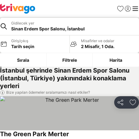
Favoriler
Giriş y
Me
Gidilecek yer
Sinan Erdem Spor Salonu, İstanbul
Giriş/çıkış
Misafirler ve odalar
Tarih seçin
2 Misafir, 1 Oda.
Sırala
Filtrele
Harita
İstanbul şehrinde Sinan Erdem Spor Salonu
(İstanbul, Türkiye) yakınındaki konaklama
yerleri
Bize yapılan ödemeler sıralamamızı nasıl etkiler?
Paylaş
Fa
The Green Park Merter
Fiyatları görün