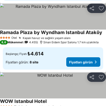
Paylaş
Fa
Ramada Plaza by Wyndham Istanbul Ataköy
Fi
Otel
Kapalı havuz ve sağlıklı yaşam alanı
Fiyatları görün
4 Yıldız
8,6
Mükemmel
4.455
Sinan Erdem Spor Salonu 1.7 km uzaklıkta
₺4.614
Başlangıç Fiyatı
Fiyatları görün:
8 site
Fiyatları görün
Paylaş
Fa
WOW Istanbul Hotel
Fiyatları görün