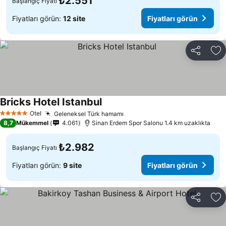
₺2.551
Başlangıç Fiyatı
Fiyatları görün:
12 site
Fiyatları görün
Paylaş
Fa
Bricks Hotel Istanbul
Fiyatları görün
Otel
Geleneksel Türk hamamı
Fiyatları görün
5 Yıldız
8,7
Mükemmel
4.061
Sinan Erdem Spor Salonu 1.4 km uzaklıkta
₺2.982
Başlangıç Fiyatı
Fiyatları görün:
9 site
Fiyatları görün
Paylaş
Fa