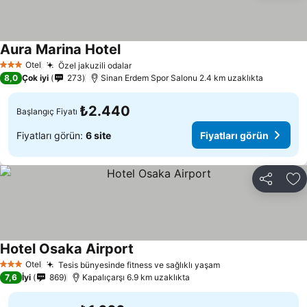
Aura Marina Hotel
Fiyatları görün
Otel
Özel jakuzili odalar
Fiyatları görün
3 Yıldız
8,0
Çok iyi
273
Sinan Erdem Spor Salonu 2.4 km uzaklıkta
₺2.440
Başlangıç Fiyatı
Fiyatları görün:
6 site
Fiyatları görün
Paylaş
Fa
Hotel Osaka Airport
Fiyatları görün
Otel
Tesis bünyesinde fitness ve sağlıklı yaşam
Fiyatları görün
3 Yıldız
7,6
İyi
869
Kapalıçarşı 6.9 km uzaklıkta