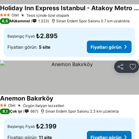
Holiday Inn Express Istanbul - Atakoy Metro By Ihg
Fiyatları görün
Otel
Tesis içinde özel otopark
Fiyatları görün
3 Yıldız
8,5
Mükemmel
1.323
Sinan Erdem Spor Salonu 0.7 km uzaklıkta
₺2.895
Başlangıç Fiyatı
Fiyatları görün:
5 site
Fiyatları görün
Paylaş
Fa
Anemon Bakırköy
Fiyatları görün
Otel
Özgün İtalyan lezzetleri
Fiyatları görün
2 Yıldız
8,1
Çok iyi
667
Sinan Erdem Spor Salonu 2.3 km uzaklıkta
₺2.199
Başlangıç Fiyatı
Fiyatları görün:
11 site
Fiyatları görün