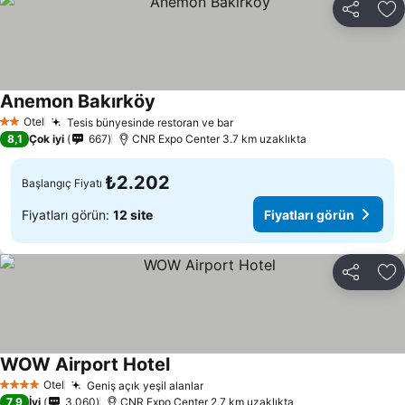
Paylaş
Fa
Anemon Bakırköy
Otel
Tesis bünyesinde restoran ve bar
2 Yıldız
8,1
Çok iyi
667
CNR Expo Center 3.7 km uzaklıkta
₺2.202
Başlangıç Fiyatı
Fiyatları görün:
12 site
Fiyatları görün
Paylaş
Fa
WOW Airport Hotel
Otel
Geniş açık yeşil alanlar
4 Yıldız
7,9
İyi
3.060
CNR Expo Center 2.7 km uzaklıkta