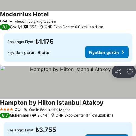
Modernlux Hotel
Otel
Modern ve şık iç tasarım
8,1
Çok iyi
653
CNR Expo Center 6.0 km uzaklıkta
₺1.175
Başlangıç Fiyatı
Fiyatları görün:
6 site
Fiyatları görün
Paylaş
Fa
Hampton by Hilton Istanbul Atakoy
Otel
Otelin özel kedisi Masha
4 Yıldız
8,7
Mükemmel
2.644
CNR Expo Center 3.1 km uzaklıkta
₺3.755
Başlangıç Fiyatı