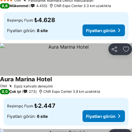
Otel
Panoramik Marmara Denizi manzaraları
4 Yıldız
8,6
Mükemmel
4.455
CNR Expo Center 3.3 km uzaklıkta
₺4.628
Başlangıç Fiyatı
Fiyatları görün:
8 site
Fiyatları görün
Paylaş
Fa
Aura Marina Hotel
Otel
Eşsiz kahvaltı deneyimi
8,0
Çok iyi
273
CNR Expo Center 3.8 km uzaklıkta
₺2.447
Başlangıç Fiyatı
Fiyatları görün:
6 site
Fiyatları görün