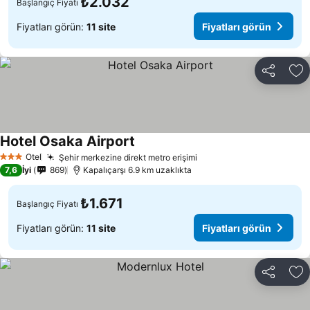
₺2.032
Başlangıç Fiyatı
Fiyatları görün:
11 site
Fiyatları görün
Paylaş
Fa
Hotel Osaka Airport
Otel
Şehir merkezine direkt metro erişimi
3 Yıldız
7,6
İyi
869
Kapalıçarşı 6.9 km uzaklıkta
₺1.671
Başlangıç Fiyatı
Fiyatları görün:
11 site
Fiyatları görün
Paylaş
Fa