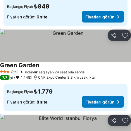
₺949
Başlangıç Fiyatı
Fiyatları görün:
6 site
Fiyatları görün
Paylaş
Fa
Green Garden
Otel
Kolaylık sağlayan 24 saat oda servisi
3 Yıldız
7,7
İyi
1.448
CNR Expo Center 3.3 km uzaklıkta
₺1.779
Başlangıç Fiyatı
Fiyatları görün:
8 site
Fiyatları görün
Paylaş
Fa