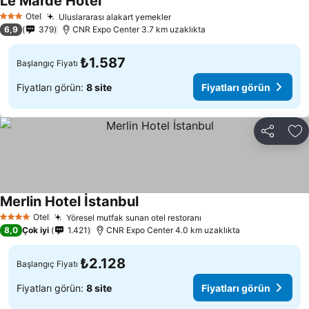
Le Marde Hotel
Otel
Uluslararası alakart yemekler
3 Yıldız
6,9
379
CNR Expo Center 3.7 km uzaklıkta
₺1.587
Başlangıç Fiyatı
Fiyatları görün:
8 site
Fiyatları görün
Paylaş
Fa
Merlin Hotel İstanbul
Otel
Yöresel mutfak sunan otel restoranı
4 Yıldız
8,0
Çok iyi
1.421
CNR Expo Center 4.0 km uzaklıkta
₺2.128
Başlangıç Fiyatı
Fiyatları görün:
8 site
Fiyatları görün