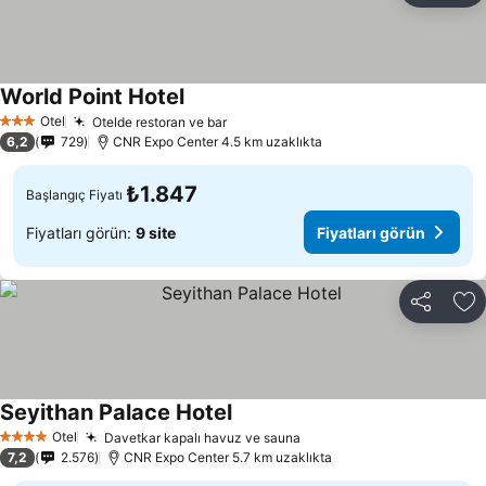
World Point Hotel
Otel
Otelde restoran ve bar
3 Yıldız
6,2
729
CNR Expo Center 4.5 km uzaklıkta
₺1.847
Başlangıç Fiyatı
Fiyatları görün:
9 site
Fiyatları görün
Paylaş
Fa
Seyithan Palace Hotel
Otel
Davetkar kapalı havuz ve sauna
4 Yıldız
7,2
2.576
CNR Expo Center 5.7 km uzaklıkta