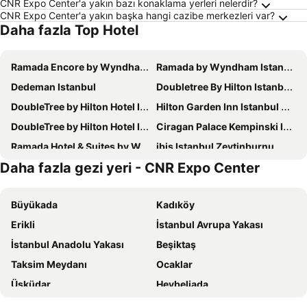
CNR Expo Center'a yakın bazı konaklama yerleri nelerdir?
CNR Expo Center'a yakın başka hangi cazibe merkezleri var?
Daha fazla Top Hotel
Ramada Encore by Wyndham Istanbul Bayrampasa
Ramada by Wyndham Istanbul Golden Horn
Dedeman Istanbul
Doubletree By Hilton Istanbul Topkapı
DoubleTree by Hilton Hotel Istanbul - Moda
Hilton Garden Inn Istanbul Ataturk Airport
DoubleTree by Hilton Hotel Istanbul - Piyalepasa
Ciragan Palace Kempinski Istanbul
Ramada Hotel & Suites by Wyndham Istanbul Merter
ibis Istanbul Zeytinburnu
Daha fazla gezi yeri - CNR Expo Center
Swissotel The Bosphorus Istanbul
Renaissance Istanbul Polat Bosphorus Hotel
Pera Palace Hotel
Ramada Hotel & Suites by Wyndham Istanbul Sisli
Büyükada
Kadıköy
Sheraton Istanbul Ataköy Hotel
Holiday Inn Istanbul - Kadikoy By Ihg
Erikli
İstanbul Avrupa Yakası
Crowne Plaza Istanbul - Harbiye By Ihg
Wyndham Grand Istanbul Kalamis Marina Hotel
İstanbul Anadolu Yakası
Beşiktaş
Çırağan Hotel Bosphorus
Elite World Grand Istanbul Basın Ekpsres Hotel
Taksim Meydanı
Ocaklar
Elite World İstanbul Florya
Mövenpick Istanbul Golden Horn
Üsküdar
Heybeliada
The Gate Kadikoy Downtown
Ramada Plaza By Wyndham Istanbul City Center
Fatih
Bakırköy
Conrad Istanbul Bosphorus
Golden Tulip Istanbul Bayrampasa