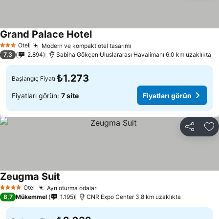
Grand Palace Hotel
Otel
Modern ve kompakt otel tasarımı
3 Yıldız
7,3
2.894
Sabiha Gökçen Uluslararası Havalimanı 6.0 km uzaklıkta
₺1.273
Başlangıç Fiyatı
Fiyatları görün:
7 site
Fiyatları görün
Paylaş
Fa
Zeugma Suit
Otel
Ayrı oturma odaları
4 Yıldız
8,7
Mükemmel
1.195
CNR Expo Center 3.8 km uzaklıkta