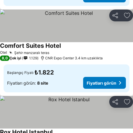
Paylaş
Fa
Comfort Suites Hotel
Otel
Şehir manzaralı teras
8,0
Çok iyi
1.129
CNR Expo Center 3.4 km uzaklıkta
₺1.822
Başlangıç Fiyatı
Fiyatları görün:
8 site
Fiyatları görün
Paylaş
Fa
Rox Hotel Istanbul