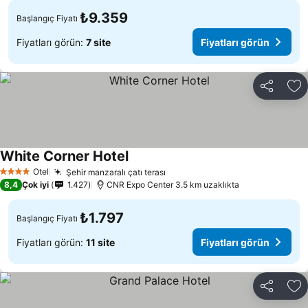
₺9.359
Başlangıç Fiyatı
Fiyatları görün:
7 site
Fiyatları görün
Paylaş
Fa
White Corner Hotel
Otel
Şehir manzaralı çatı terası
4 Yıldız
8,4
Çok iyi
1.427
CNR Expo Center 3.5 km uzaklıkta
₺1.797
Başlangıç Fiyatı
Fiyatları görün:
11 site
Fiyatları görün
Paylaş
Fa