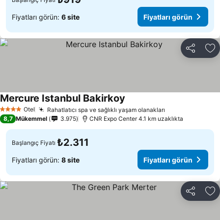
Fiyatları görün:
6 site
Fiyatları görün
Paylaş
Fa
Mercure Istanbul Bakirkoy
Otel
Rahatlatıcı spa ve sağlıklı yaşam olanakları
4 Yıldız
8,7
Mükemmel
3.975
CNR Expo Center 4.1 km uzaklıkta
₺2.311
Başlangıç Fiyatı
Fiyatları görün:
8 site
Fiyatları görün
Paylaş
Fa