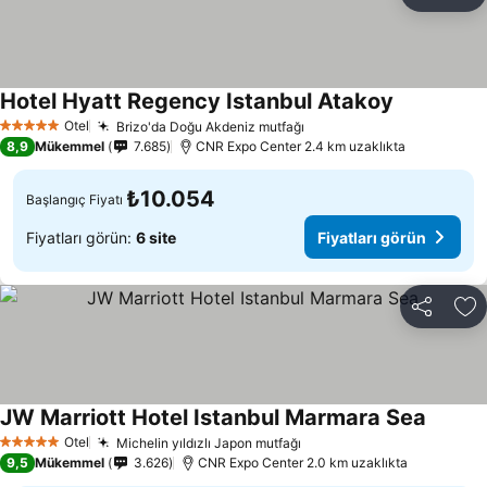
Paylaş
Fa
Hotel Hyatt Regency Istanbul Atakoy
Otel
Brizo'da Doğu Akdeniz mutfağı
5 Yıldız
8,9
Mükemmel
7.685
CNR Expo Center 2.4 km uzaklıkta
₺10.054
Başlangıç Fiyatı
Fiyatları görün:
6 site
Fiyatları görün
Paylaş
Fa
JW Marriott Hotel Istanbul Marmara Sea
Otel
Michelin yıldızlı Japon mutfağı
5 Yıldız
9,5
Mükemmel
3.626
CNR Expo Center 2.0 km uzaklıkta