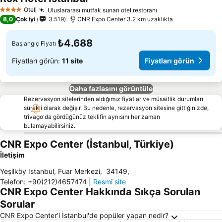
Otel
Uluslararası mutfak sunan otel restoranı
4 Yıldız
8,0
Çok iyi
3.519
CNR Expo Center 3.2 km uzaklıkta
₺4.688
Başlangıç Fiyatı
Fiyatları görün:
11 site
Fiyatları görün
Daha fazlasını görüntüle
Rezervasyon sitelerinden aldığımız fiyatlar ve müsaitlik durumları
sürekli olarak değişir. Bu nedenle, rezervasyon sitesine gittiğinizde,
trivago'da gördüğünüz teklifin aynısını her zaman
bulamayabilirsiniz.
CNR Expo Center (İstanbul, Türkiye)
İletişim
Yeşilköy Istanbul, Fuar Merkezi
,
34149
,
Telefon
:
+90(212)4657474
|
Resmî site
CNR Expo Center Hakkında Sıkça Sorulan
Sorular
CNR Expo Center'i İstanbul'de popüler yapan nedir?