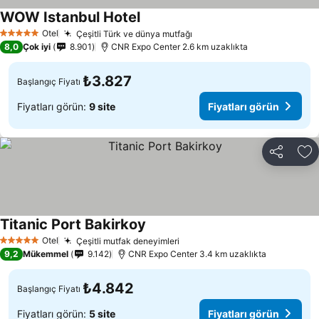
WOW Istanbul Hotel
Otel
Çeşitli Türk ve dünya mutfağı
5 Yıldız
8,0
Çok iyi
8.901
CNR Expo Center 2.6 km uzaklıkta
₺3.827
Başlangıç Fiyatı
Fiyatları görün:
9 site
Fiyatları görün
Paylaş
Fa
Titanic Port Bakirkoy
Otel
Çeşitli mutfak deneyimleri
5 Yıldız
9,2
Mükemmel
9.142
CNR Expo Center 3.4 km uzaklıkta
₺4.842
Başlangıç Fiyatı
Fiyatları görün:
5 site
Fiyatları görün