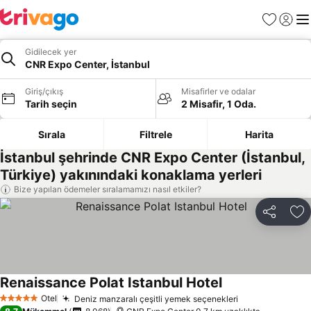
Favoriler
Giriş y
Me
Gidilecek yer
CNR Expo Center, İstanbul
Giriş/çıkış
Misafirler ve odalar
Tarih seçin
2 Misafir, 1 Oda.
Sırala
Filtrele
Harita
İstanbul şehrinde CNR Expo Center (İstanbul,
Türkiye) yakınındaki konaklama yerleri
Bize yapılan ödemeler sıralamamızı nasıl etkiler?
Paylaş
Fa
Renaissance Polat Istanbul Hotel
Otel
Deniz manzaralı çeşitli yemek seçenekleri
5 Yıldız