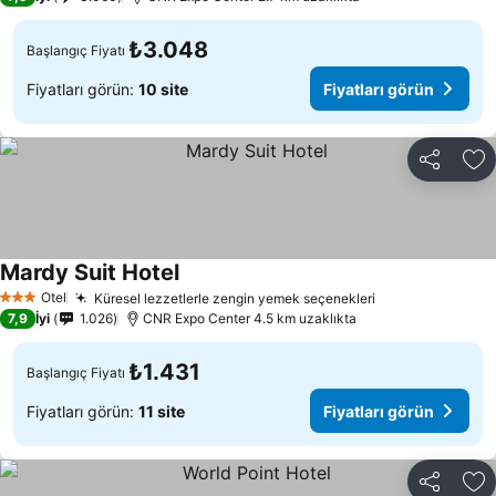
₺3.048
Başlangıç Fiyatı
Fiyatları görün:
10 site
Fiyatları görün
Paylaş
Fa
Mardy Suit Hotel
Otel
Küresel lezzetlerle zengin yemek seçenekleri
3 Yıldız
7,9
İyi
1.026
CNR Expo Center 4.5 km uzaklıkta
₺1.431
Başlangıç Fiyatı
Fiyatları görün:
11 site
Fiyatları görün
Paylaş
Fa