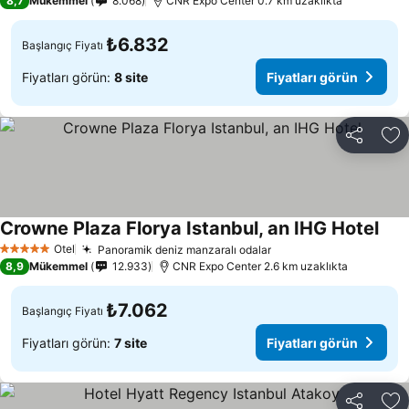
8,7
Mükemmel
8.068
CNR Expo Center 0.7 km uzaklıkta
₺6.832
Başlangıç Fiyatı
Fiyatları görün:
8 site
Fiyatları görün
Paylaş
Fa
Crowne Plaza Florya Istanbul, an IHG Hotel
Otel
Panoramik deniz manzaralı odalar
5 Yıldız
8,9
Mükemmel
12.933
CNR Expo Center 2.6 km uzaklıkta
₺7.062
Başlangıç Fiyatı
Fiyatları görün:
7 site
Fiyatları görün