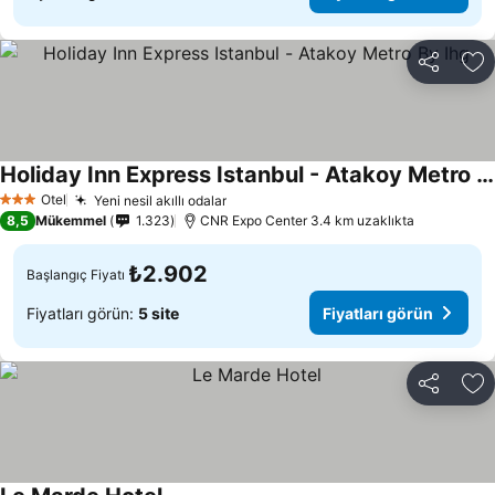
Paylaş
Fa
Holiday Inn Express Istanbul - Atakoy Metro By Ihg
Otel
Yeni nesil akıllı odalar
3 Yıldız
8,5
Mükemmel
1.323
CNR Expo Center 3.4 km uzaklıkta
₺2.902
Başlangıç Fiyatı
Fiyatları görün:
5 site
Fiyatları görün
Paylaş
Fa