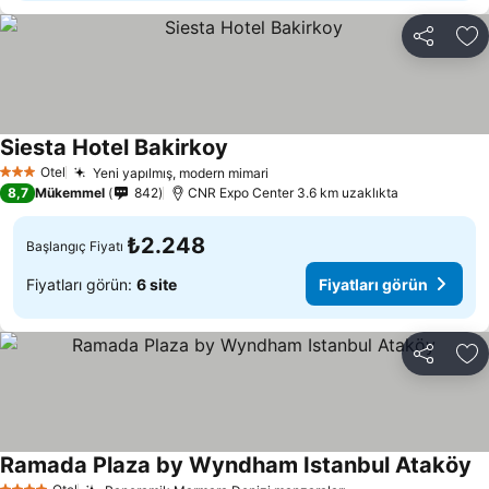
Paylaş
Fa
Siesta Hotel Bakirkoy
Otel
Yeni yapılmış, modern mimari
3 Yıldız
8,7
Mükemmel
842
CNR Expo Center 3.6 km uzaklıkta
₺2.248
Başlangıç Fiyatı
Fiyatları görün:
6 site
Fiyatları görün
Paylaş
Fa
Ramada Plaza by Wyndham Istanbul Ataköy