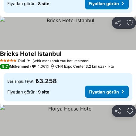
Fiyatları görün:
8 site
Fiyatları görün
Paylaş
Fa
Bricks Hotel Istanbul
Otel
Şehir manzaralı çatı katı restoranı
5 Yıldız
8,7
Mükemmel
4.061
CNR Expo Center 3.2 km uzaklıkta
₺3.258
Başlangıç Fiyatı
Fiyatları görün:
9 site
Fiyatları görün
Paylaş
Fa