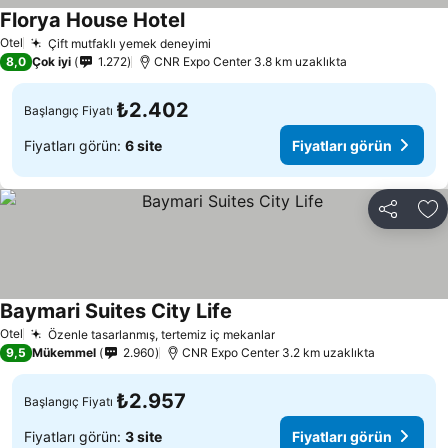
Florya House Hotel
Otel
Çift mutfaklı yemek deneyimi
8,0
Çok iyi
1.272
CNR Expo Center 3.8 km uzaklıkta
₺2.402
Başlangıç Fiyatı
Fiyatları görün:
6 site
Fiyatları görün
Paylaş
Fa
Baymari Suites City Life
Otel
Özenle tasarlanmış, tertemiz iç mekanlar
9,5
Mükemmel
2.960
CNR Expo Center 3.2 km uzaklıkta
₺2.957
Başlangıç Fiyatı
Fiyatları görün:
3 site
Fiyatları görün