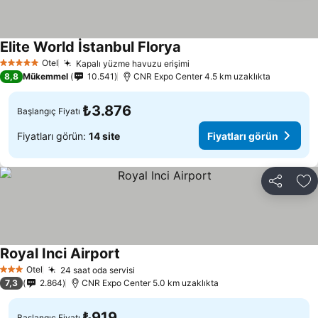
Elite World İstanbul Florya
Otel
Kapalı yüzme havuzu erişimi
5 Yıldız
8,8
Mükemmel
10.541
CNR Expo Center 4.5 km uzaklıkta
₺3.876
Başlangıç Fiyatı
Fiyatları görün:
14 site
Fiyatları görün
Paylaş
Fa
Royal Inci Airport
Otel
24 saat oda servisi
3 Yıldız
7,3
2.864
CNR Expo Center 5.0 km uzaklıkta
₺919
Başlangıç Fiyatı