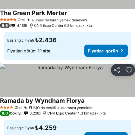
The Green Park Merter
Otel
Rumeli restoran yemek deneyimi
5 Yıldız
6,6
4.186
CNR Expo Center 6.2 km uzaklıkta
₺2.436
Başlangıç Fiyatı
Fiyatları görün:
11 site
Fiyatları görün
Paylaş
Fa
Ramada by Wyndham Florya
Otel
FUMO'da çeşitli uluslararası yemekler
4 Yıldız
8,0
Çok iyi
3.228
CNR Expo Center 4.3 km uzaklıkta
₺4.259
Başlangıç Fiyatı