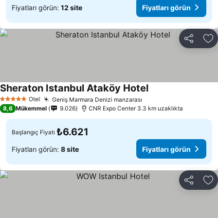
Fiyatları görün:
12 site
Fiyatları görün
Paylaş
Fa
Sheraton Istanbul Ataköy Hotel
Otel
Geniş Marmara Denizi manzarası
5 Yıldız
8,6
Mükemmel
9.026
CNR Expo Center 3.3 km uzaklıkta
₺6.621
Başlangıç Fiyatı
Fiyatları görün:
8 site
Fiyatları görün
Paylaş
Fa