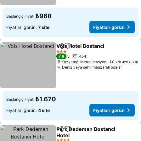
₺968
Başlangıç Fiyatı
Fiyatları görün:
7 site
Fiyatları görün
Vois Hotel Bostanci
Paylaş
Favorilerime ekle
3 Yıldız
7,6
İyi
454
Kozyatağı Metro İstasyonu 1.0 km uzaklıkta
Deniz veya şehir manzaralı odalar
₺1.670
Başlangıç Fiyatı
Fiyatları görün:
4 site
Fiyatları görün
Park Dedeman Bostanci
Paylaş
Favorilerime ekle
Hotel