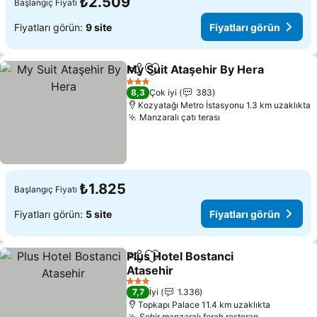
₺2.509
Başlangıç Fiyatı
Fiyatları görün:
9 site
Fiyatları görün
My Suit Ataşehir By Hera
Paylaş
Favorilerime ekle
3 Yıldız
8,3
Çok iyi
383
Kozyatağı Metro İstasyonu 1.3 km uzaklıkta
Manzaralı çatı terası
₺1.825
Başlangıç Fiyatı
Fiyatları görün:
5 site
Fiyatları görün
Plus Hotel Bostanci
Paylaş
Favorilerime ekle
Atasehir
3 Yıldız
7,7
İyi
1.336
Topkapı Palace 11.4 km uzaklıkta
Şehir manzaralı ferah restoran