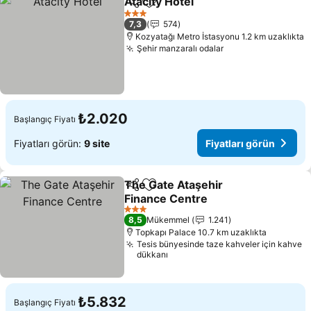
Atacity Hotel
Paylaş
Favorilerime ekle
3 Yıldız
7,3
574
Kozyatağı Metro İstasyonu 1.2 km uzaklıkta
Şehir manzaralı odalar
₺2.020
Başlangıç Fiyatı
Fiyatları görün:
9 site
Fiyatları görün
The Gate Ataşehir
Paylaş
Favorilerime ekle
Finance Centre
3 Yıldız
8,5
Mükemmel
1.241
Topkapı Palace 10.7 km uzaklıkta
Tesis bünyesinde taze kahveler için kahve
dükkanı
₺5.832
Başlangıç Fiyatı