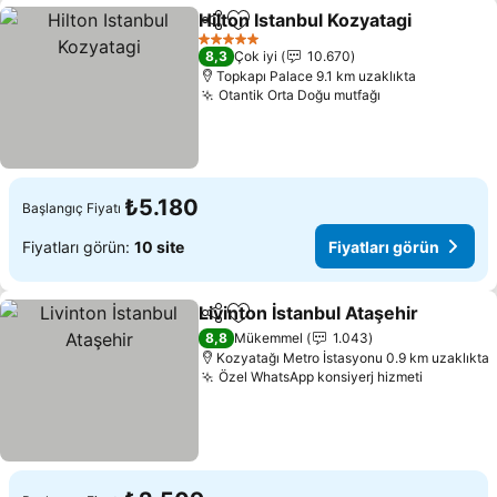
Hilton Istanbul Kozyatagi
Paylaş
Favorilerime ekle
5 Yıldız
8,3
Çok iyi
10.670
Topkapı Palace 9.1 km uzaklıkta
Otantik Orta Doğu mutfağı
₺5.180
Başlangıç Fiyatı
Fiyatları görün:
10 site
Fiyatları görün
Livinton İstanbul Ataşehir
Paylaş
Favorilerime ekle
8,8
Mükemmel
1.043
Kozyatağı Metro İstasyonu 0.9 km uzaklıkta
Özel WhatsApp konsiyerj hizmeti