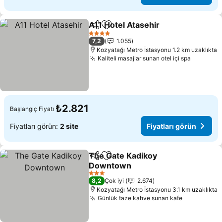
A11 Hotel Atasehir
Paylaş
Favorilerime ekle
4 Yıldız
7,2
1.055
Kozyatağı Metro İstasyonu 1.2 km uzaklıkta
Kaliteli masajlar sunan otel içi spa
₺2.821
Başlangıç Fiyatı
Fiyatları görün:
2 site
Fiyatları görün
The Gate Kadikoy
Paylaş
Favorilerime ekle
Downtown
3 Yıldız
8,2
Çok iyi
2.674
Kozyatağı Metro İstasyonu 3.1 km uzaklıkta
Günlük taze kahve sunan kafe