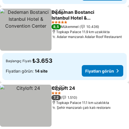
Dedeman Bostanci
Paylaş
Favorilerime ekle
Istanbul Hotel &
Convention Center
5 Yıldız
8,5
Mükemmel
10.436
Topkapı Palace 11.9 km uzaklıkta
Adalar manzaralı Adalar Roof Restaurant
₺3.653
Başlangıç Fiyatı
Fiyatları görün:
14 site
Fiyatları görün
Cityloft 24
Paylaş
Favorilerime ekle
3 Yıldız
7,2
1.510
Topkapı Palace 11.1 km uzaklıkta
Şehir manzaralı çatı katı restoranı