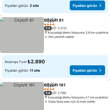
Fiyatları görün:
2 site
Fiyatları görün
Cityloft 81
Paylaş
Favorilerime ekle
4 Yıldız
7,3
3.312
Kozyatağı Metro İstasyonu 3.6 km uzaklıkta
Ses yalıtımlı odalar
₺2.890
Başlangıç Fiyatı
Fiyatları görün:
11 site
Fiyatları görün
Cityloft 161
Paylaş
Favorilerime ekle
4 Yıldız
7,4
2.795
Kozyatağı Metro İstasyonu 4.1 km uzaklıkta
Daha fazla alan için iki katlı süitler