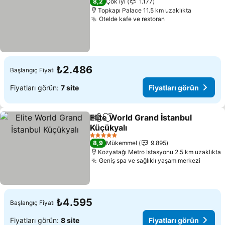
8,2
Çok iyi
1.177
Topkapı Palace 11.5 km uzaklıkta
Otelde kafe ve restoran
₺2.486
Başlangıç Fiyatı
Fiyatları görün:
7 site
Fiyatları görün
Elite World Grand İstanbul
Paylaş
Favorilerime ekle
Küçükyalı
5 Yıldız
8,9
Mükemmel
9.895
Kozyatağı Metro İstasyonu 2.5 km uzaklıkta
Geniş spa ve sağlıklı yaşam merkezi
₺4.595
Başlangıç Fiyatı
Fiyatları görün:
8 site
Fiyatları görün