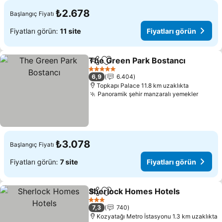
₺2.678
Başlangıç Fiyatı
Fiyatları görün:
11 site
Fiyatları görün
The Green Park Bostancı
Paylaş
Favorilerime ekle
5 Yıldız
6,9
6.404
Topkapı Palace 11.8 km uzaklıkta
Panoramik şehir manzaralı yemekler
₺3.078
Başlangıç Fiyatı
Fiyatları görün:
7 site
Fiyatları görün
Sherlock Homes Hotels
Paylaş
Favorilerime ekle
3 Yıldız
7,3
740
Kozyatağı Metro İstasyonu 1.3 km uzaklıkta