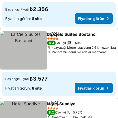
₺2.356
Başlangıç Fiyatı
Fiyatları görün:
8 site
Fiyatları görün
La Cielo Suites Bostanci
Paylaş
Favorilerime ekle
4 Yıldız
8,3
Çok iyi
1.595
Kozyatağı Metro İstasyonu 2.6 km uzaklıkta
Panoramik deniz ve adalar manzarası
₺3.577
Başlangıç Fiyatı
Fiyatları görün:
8 site
Fiyatları görün
Hotel Suadiye
Paylaş
Favorilerime ekle
4 Yıldız
8,2
Çok iyi
5.757
Ayasofya 10.3 km uzaklıkta