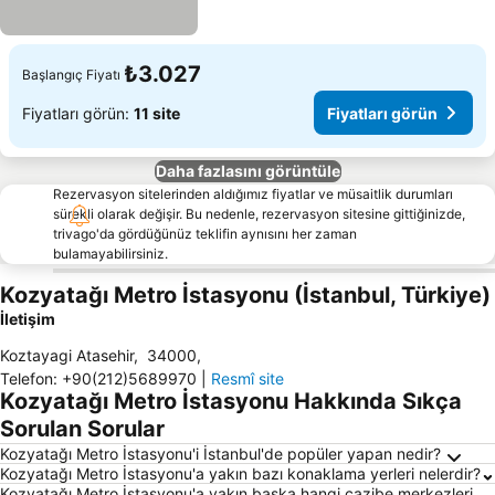
₺3.027
Başlangıç Fiyatı
Fiyatları görün:
11 site
Fiyatları görün
Daha fazlasını görüntüle
Rezervasyon sitelerinden aldığımız fiyatlar ve müsaitlik durumları
sürekli olarak değişir. Bu nedenle, rezervasyon sitesine gittiğinizde,
trivago'da gördüğünüz teklifin aynısını her zaman
bulamayabilirsiniz.
Kozyatağı Metro İstasyonu (İstanbul, Türkiye)
İletişim
Koztayagi Atasehir
,
34000
,
Telefon
:
+90(212)5689970
|
Resmî site
Kozyatağı Metro İstasyonu Hakkında Sıkça
Sorulan Sorular
Kozyatağı Metro İstasyonu'i İstanbul'de popüler yapan nedir?
Kozyatağı Metro İstasyonu'a yakın bazı konaklama yerleri nelerdir?
Kozyatağı Metro İstasyonu'a yakın başka hangi cazibe merkezleri