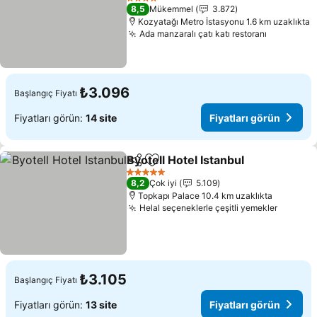
4 Yıldız
8,5
Mükemmel
3.872
Kozyatağı Metro İstasyonu 1.6 km uzaklıkta
Ada manzaralı çatı katı restoranı
₺3.096
Başlangıç Fiyatı
Fiyatları görün:
14 site
Fiyatları görün
Byotell Hotel Istanbul
Paylaş
Favorilerime ekle
5 Yıldız
8,2
Çok iyi
5.109
Topkapı Palace 10.4 km uzaklıkta
Helal seçeneklerle çeşitli yemekler
₺3.105
Başlangıç Fiyatı
Fiyatları görün:
13 site
Fiyatları görün