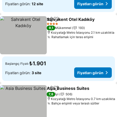
Fiyatları görün:
12 site
Fiyatları görün
Sahrakent Otel Kadıköy
Paylaş
Favorilerime ekle
4 Yıldız
9,1
Mükemmel
193
Kozyatağı Metro İstasyonu 2.1 km uzaklıkta
Rahatlamak için teras erişimi
₺1.901
Başlangıç Fiyatı
Fiyatları görün:
3 site
Fiyatları görün
Asia Business Suites
Paylaş
Favorilerime ekle
7,8
İyi
506
Kozyatağı Metro İstasyonu 0.7 km uzaklıkta
Bahçe erişimli veya teraslı süitler