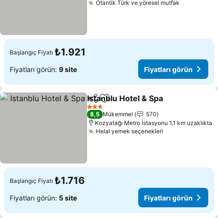
Otantik Türk ve yöresel mutfak
₺1.921
Başlangıç Fiyatı
Fiyatları görün:
9 site
Fiyatları görün
Istanblu Hotel & Spa
Paylaş
Favorilerime ekle
3 Yıldız
8,5
Mükemmel
570
Kozyatağı Metro İstasyonu 1.1 km uzaklıkta
Helal yemek seçenekleri
₺1.716
Başlangıç Fiyatı
Fiyatları görün:
5 site
Fiyatları görün