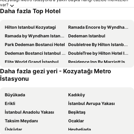
var?
Daha fazla Top Hotel
Hilton Istanbul Kozyatagi
Ramada Encore by Wyndham Istanbul Bayrampasa
Ramada by Wyndham Istanbul Golden Horn
Dedeman Istanbul
Park Dedeman Bostanci Hotel
Doubletree By Hilton Istanbul Topkapı
Dedeman Bostanci Istanbul Hotel & Convention Center
DoubleTree by Hilton Hotel Istanbul - Moda
Elite World Grand İstanbul Küçükyalı
Residence Inn By Marriott Istanbul Atasehir
Daha fazla gezi yeri - Kozyatağı Metro
DoubleTree by Hilton Hotel Istanbul - Piyalepasa
Cityloft 161
İstasyonu
Cityloft 81
The Grand Tarabya Managed by Accor
Ciragan Palace Kempinski Istanbul
Ramada Hotel & Suites by Wyndham Istanbul Merter
Büyükada
Kadıköy
The Bostancı Hotel
ibis Istanbul Zeytinburnu
Erikli
İstanbul Avrupa Yakası
Buyukada Cankaya Hotel
The Green Park Bostancı
İstanbul Anadolu Yakası
Beşiktaş
Bof Hotels Ceo Suites Atasehir
The Roof Ada
Taksim Meydanı
Ocaklar
Swissotel The Bosphorus Istanbul
Renaissance Istanbul Polat Bosphorus Hotel
Üsküdar
Heybeliada
Pera Palace Hotel
Ramada Hotel & Suites by Wyndham Istanbul Sisli