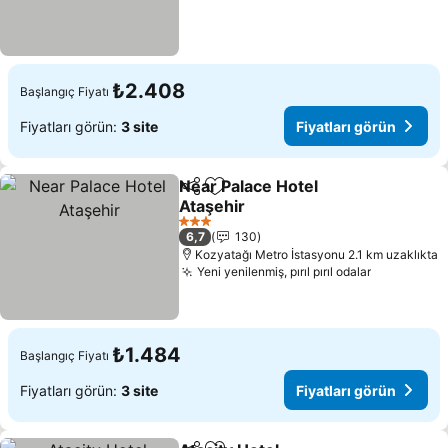
₺2.408
Başlangıç Fiyatı
Fiyatları görün:
3 site
Fiyatları görün
Near Palace Hotel
Paylaş
Favorilerime ekle
Ataşehir
3 Yıldız
6,7
130
Kozyatağı Metro İstasyonu 2.1 km uzaklıkta
Yeni yenilenmiş, pırıl pırıl odalar
₺1.484
Başlangıç Fiyatı
Fiyatları görün:
3 site
Fiyatları görün