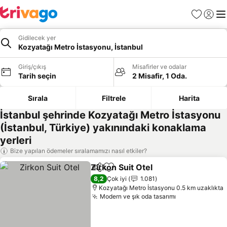
Favoriler
Giriş y
Me
Gidilecek yer
Kozyatağı Metro İstasyonu, İstanbul
Giriş/çıkış
Misafirler ve odalar
Tarih seçin
2 Misafir, 1 Oda.
Sırala
Filtrele
Harita
İstanbul şehrinde Kozyatağı Metro İstasyonu
(İstanbul, Türkiye) yakınındaki konaklama
yerleri
Bize yapılan ödemeler sıralamamızı nasıl etkiler?
Zirkon Suit Otel
Paylaş
Favorilerime ekle
8,2
Çok iyi
1.081
Kozyatağı Metro İstasyonu 0.5 km uzaklıkta
Modern ve şık oda tasarımı