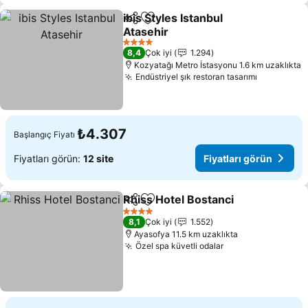
ibis Styles Istanbul
Paylaş
Favorilerime ekle
Atasehir
4 Yıldız
8,4
Çok iyi
1.294
Kozyatağı Metro İstasyonu 1.6 km uzaklıkta
Endüstriyel şık restoran tasarımı
₺4.307
Başlangıç Fiyatı
Fiyatları görün:
12 site
Fiyatları görün
Rhiss Hotel Bostanci
Paylaş
Favorilerime ekle
4 Yıldız
8,1
Çok iyi
1.552
Ayasofya 11.5 km uzaklıkta
Özel spa küvetli odalar