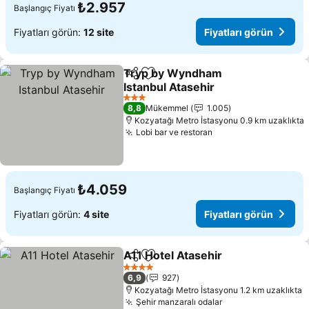
₺2.957
Başlangıç Fiyatı
Fiyatları görün:
12 site
Fiyatları görün
Tryp by Wyndham
Paylaş
Favorilerime ekle
Istanbul Atasehir
3 Yıldız
8,8
Mükemmel
1.005
Kozyatağı Metro İstasyonu 0.9 km uzaklıkta
Lobi bar ve restoran
₺4.059
Başlangıç Fiyatı
Fiyatları görün:
4 site
Fiyatları görün
A11 Hotel Atasehir
Paylaş
Favorilerime ekle
4 Yıldız
6,9
927
Kozyatağı Metro İstasyonu 1.2 km uzaklıkta
Şehir manzaralı odalar