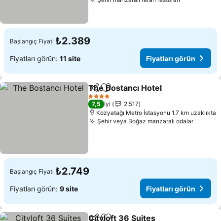
₺2.389
Başlangıç Fiyatı
Fiyatları görün:
11 site
Fiyatları görün
The Bostancı Hotel
Paylaş
Favorilerime ekle
4 Yıldız
7,5
İyi
2.517
Kozyatağı Metro İstasyonu 1.7 km uzaklıkta
Şehir veya Boğaz manzaralı odalar
₺2.749
Başlangıç Fiyatı
Fiyatları görün:
9 site
Fiyatları görün
Cityloft 36 Suites