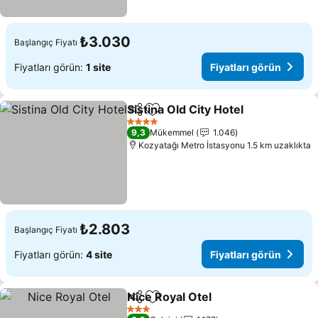
₺3.030
Başlangıç Fiyatı
Fiyatları görün:
1 site
Fiyatları görün
Sistina Old City Hotel
Paylaş
Favorilerime ekle
4 Yıldız
9,3
Mükemmel
1.046
Kozyatağı Metro İstasyonu 1.5 km uzaklıkta
₺2.803
Başlangıç Fiyatı
Fiyatları görün:
4 site
Fiyatları görün
Nice Royal Otel
Paylaş
Favorilerime ekle
3 Yıldız