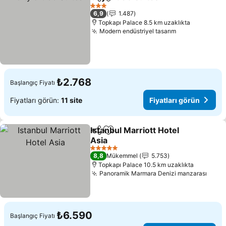
Paylaş
Favorilerime ekle
3 Yıldız
6,9
1.487
Topkapı Palace 8.5 km uzaklıkta
Modern endüstriyel tasarım
₺2.768
Başlangıç Fiyatı
Fiyatları görün:
11 site
Fiyatları görün
Istanbul Marriott Hotel
Paylaş
Favorilerime ekle
Asia
5 Yıldız
8,8
Mükemmel
5.753
Topkapı Palace 10.5 km uzaklıkta
Panoramik Marmara Denizi manzarası
₺6.590
Başlangıç Fiyatı