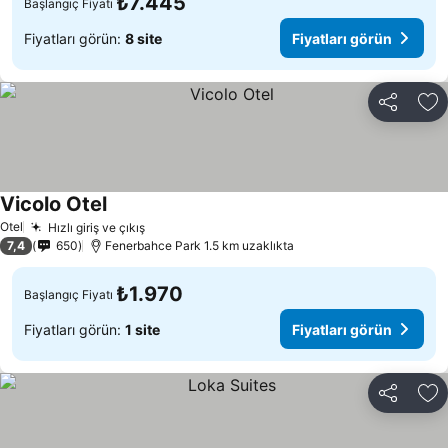
₺7.445
Başlangıç Fiyatı
Fiyatları görün:
8 site
Fiyatları görün
Paylaş
Fa
Vicolo Otel
Otel
Hızlı giriş ve çıkış
7,4
650
Fenerbahce Park 1.5 km uzaklıkta
₺1.970
Başlangıç Fiyatı
Fiyatları görün:
1 site
Fiyatları görün
Paylaş
Fa