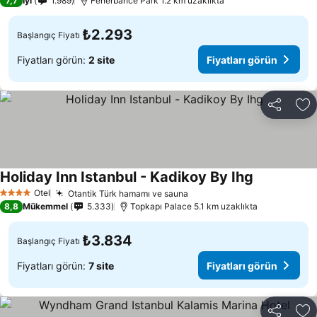
7,7
İyi
1.989
Fenerbahce Park 1.2 km uzaklıkta
₺2.293
Başlangıç Fiyatı
Fiyatları görün:
2 site
Fiyatları görün
Paylaş
Fa
Holiday Inn Istanbul - Kadikoy By Ihg
Otel
Otantik Türk hamamı ve sauna
4 Yıldız
8,8
Mükemmel
5.333
Topkapı Palace 5.1 km uzaklıkta
₺3.834
Başlangıç Fiyatı
Fiyatları görün:
7 site
Fiyatları görün