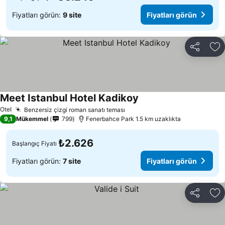
Fiyatları görün:
9 site
Fiyatları görün
Paylaş
Fa
Meet Istanbul Hotel Kadikoy
Otel
Benzersiz çizgi roman sanatı teması
9,1
Mükemmel
799
Fenerbahce Park 1.5 km uzaklıkta
₺2.626
Başlangıç Fiyatı
Fiyatları görün:
7 site
Fiyatları görün
Paylaş
Fa