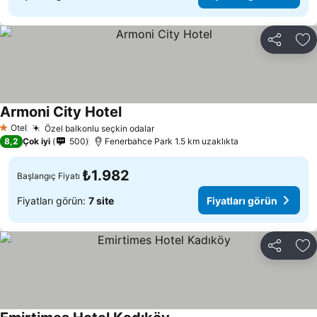
Paylaş
Fa
Armoni City Hotel
Otel
Özel balkonlu seçkin odalar
1 Yıldız
8,2
Çok iyi
500
Fenerbahce Park 1.5 km uzaklıkta
₺1.982
Başlangıç Fiyatı
Fiyatları görün:
7 site
Fiyatları görün
Paylaş
Fa