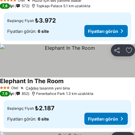
Otel
Huzur için ses yalıtımlı odalar
5 Yıldız
7,8
İyi
572
Topkapı Palace 5.1 km uzaklıkta
₺3.972
Başlangıç Fiyatı
Fiyatları görün:
6 site
Fiyatları görün
Paylaş
Fa
Elephant In The Room
Otel
Çağdaş tasarımlı yeni bina
3 Yıldız
7,9
İyi
852
Fenerbahce Park 1.3 km uzaklıkta
₺2.187
Başlangıç Fiyatı
Fiyatları görün:
6 site
Fiyatları görün