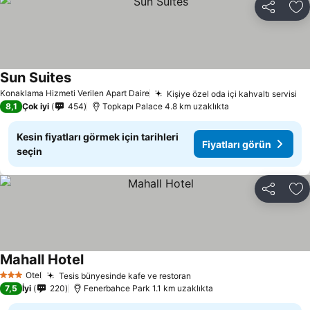
Paylaş
Fa
Sun Suites
Konaklama Hizmeti Verilen Apart Daire
Kişiye özel oda içi kahvaltı servisi
8,1
Çok iyi
454
Topkapı Palace 4.8 km uzaklıkta
Kesin fiyatları görmek için tarihleri
Fiyatları görün
seçin
Paylaş
Fa
Mahall Hotel
Otel
Tesis bünyesinde kafe ve restoran
3 Yıldız
7,5
İyi
220
Fenerbahce Park 1.1 km uzaklıkta