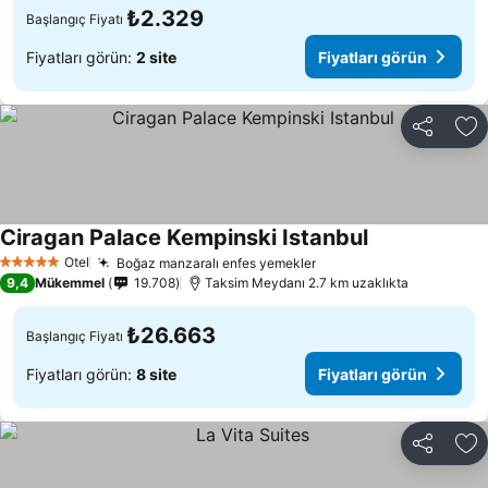
₺2.329
Başlangıç Fiyatı
Fiyatları görün:
2 site
Fiyatları görün
Paylaş
Fa
Ciragan Palace Kempinski Istanbul
Otel
Boğaz manzaralı enfes yemekler
5 Yıldız
9,4
Mükemmel
19.708
Taksim Meydanı 2.7 km uzaklıkta
₺26.663
Başlangıç Fiyatı
Fiyatları görün:
8 site
Fiyatları görün
Paylaş
Fa