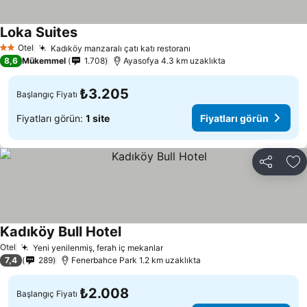
Loka Suites
Otel
Kadıköy manzaralı çatı katı restoranı
2 Yıldız
8,6
Mükemmel
1.708
Ayasofya 4.3 km uzaklıkta
₺3.205
Başlangıç Fiyatı
Fiyatları görün:
1 site
Fiyatları görün
Paylaş
Fa
Kadıköy Bull Hotel
Otel
Yeni yenilenmiş, ferah iç mekanlar
7,4
289
Fenerbahce Park 1.2 km uzaklıkta
₺2.008
Başlangıç Fiyatı