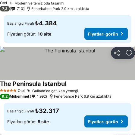
Otel
Modern ve temiz oda tasarımı
7,3
710
Fenerbahce Park 2.0 km uzaklıkta
₺4.384
Başlangıç Fiyatı
Fiyatları görün:
10 site
Fiyatları görün
Paylaş
Fa
The Peninsula Istanbul
Otel
Gallada'da çatı katı yemeği
5 Yıldız
9,2
Mükemmel
1.992
Fenerbahce Park 6.9 km uzaklıkta
₺32.317
Başlangıç Fiyatı
Fiyatları görün:
5 site
Fiyatları görün