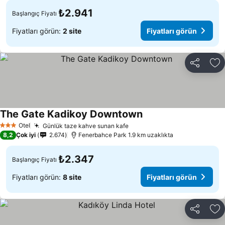
₺2.941
Başlangıç Fiyatı
Fiyatları görün:
2 site
Fiyatları görün
Paylaş
Fa
The Gate Kadikoy Downtown
Otel
Günlük taze kahve sunan kafe
3 Yıldız
8,2
Çok iyi
2.674
Fenerbahce Park 1.9 km uzaklıkta
₺2.347
Başlangıç Fiyatı
Fiyatları görün:
8 site
Fiyatları görün
Paylaş
Fa