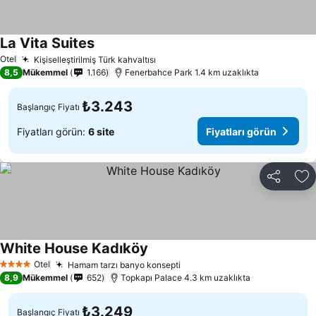
La Vita Suites
Otel
Kişiselleştirilmiş Türk kahvaltısı
8,5
Mükemmel
1.166
Fenerbahce Park 1.4 km uzaklıkta
₺3.243
Başlangıç Fiyatı
Fiyatları görün:
6 site
Fiyatları görün
Paylaş
Fa
White House Kadıköy
Otel
Hamam tarzı banyo konsepti
4 Yıldız
8,9
Mükemmel
652
Topkapı Palace 4.3 km uzaklıkta
₺3.249
Başlangıç Fiyatı