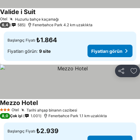
Valide i Suit
Otel
Huzurlu bahçe kaçamağı
6,4
585
Fenerbahce Park 4.2 km uzaklıkta
₺1.864
Başlangıç Fiyatı
Fiyatları görün:
9 site
Fiyatları görün
Paylaş
Fa
Mezzo Hotel
Otel
Tarihi ahşap binanın cazibesi
3 Yıldız
8,0
Çok iyi
1.001
Fenerbahce Park 1.1 km uzaklıkta
₺2.939
Başlangıç Fiyatı