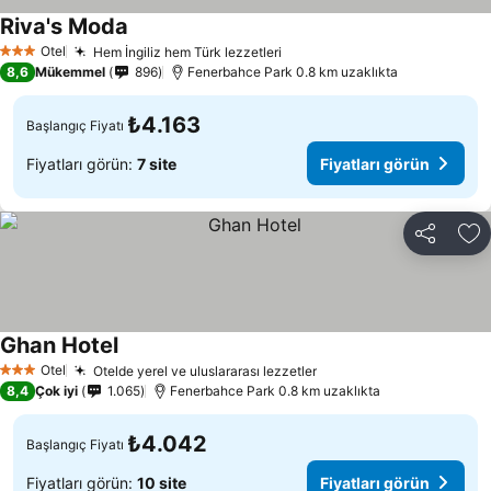
Riva's Moda
Otel
Hem İngiliz hem Türk lezzetleri
3 Yıldız
8,6
Mükemmel
896
Fenerbahce Park 0.8 km uzaklıkta
₺4.163
Başlangıç Fiyatı
Fiyatları görün:
7 site
Fiyatları görün
Paylaş
Fa
Ghan Hotel
Otel
Otelde yerel ve uluslararası lezzetler
3 Yıldız
8,4
Çok iyi
1.065
Fenerbahce Park 0.8 km uzaklıkta
₺4.042
Başlangıç Fiyatı
Fiyatları görün:
10 site
Fiyatları görün