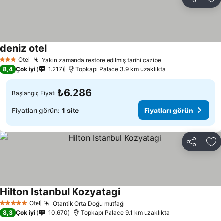
Paylaş
Fa
deniz otel
Otel
Yakın zamanda restore edilmiş tarihi cazibe
3 Yıldız
8,4
Çok iyi
1.217
Topkapı Palace 3.9 km uzaklıkta
₺6.286
Başlangıç Fiyatı
Fiyatları görün:
1 site
Fiyatları görün
Paylaş
Fa
Hilton Istanbul Kozyatagi
Otel
Otantik Orta Doğu mutfağı
5 Yıldız
8,3
Çok iyi
10.670
Topkapı Palace 9.1 km uzaklıkta