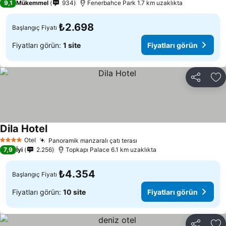
9,1
Mükemmel
934
Fenerbahce Park 1.7 km uzaklıkta
₺2.698
Başlangıç Fiyatı
Fiyatları görün:
1 site
Fiyatları görün
Paylaş
Fa
Dila Hotel
Otel
Panoramik manzaralı çatı terası
4 Yıldız
7,9
İyi
2.256
Topkapı Palace 6.1 km uzaklıkta
₺4.354
Başlangıç Fiyatı
Fiyatları görün:
10 site
Fiyatları görün