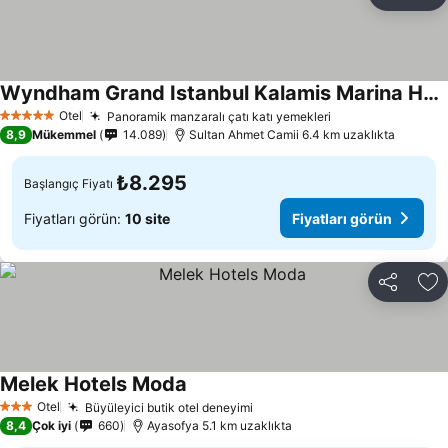
Paylaş
Fa
Wyndham Grand Istanbul Kalamis Marina Hotel
Otel
Panoramik manzaralı çatı katı yemekleri
5 Yıldız
8,9
Mükemmel
14.089
Sultan Ahmet Camii 6.4 km uzaklıkta
₺8.295
Başlangıç Fiyatı
Fiyatları görün:
10 site
Fiyatları görün
Paylaş
Fa
Melek Hotels Moda
Otel
Büyüleyici butik otel deneyimi
3 Yıldız
8,4
Çok iyi
660
Ayasofya 5.1 km uzaklıkta