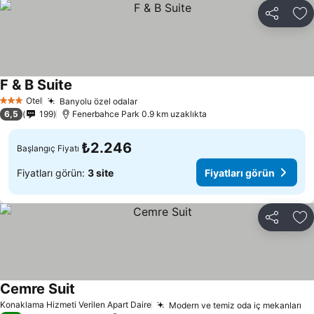
Paylaş
Fa
F & B Suite
Otel
Banyolu özel odalar
3 Yıldız
6,5
199
Fenerbahce Park 0.9 km uzaklıkta
₺2.246
Başlangıç Fiyatı
Fiyatları görün:
3 site
Fiyatları görün
Paylaş
Fa
Cemre Suit
Konaklama Hizmeti Verilen Apart Daire
Modern ve temiz oda iç mekanları