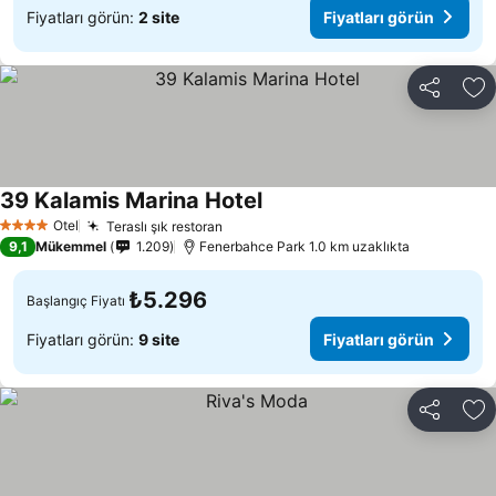
Fiyatları görün:
2 site
Fiyatları görün
Paylaş
Fa
39 Kalamis Marina Hotel
Otel
Teraslı şık restoran
4 Yıldız
9,1
Mükemmel
1.209
Fenerbahce Park 1.0 km uzaklıkta
₺5.296
Başlangıç Fiyatı
Fiyatları görün:
9 site
Fiyatları görün
Paylaş
Fa