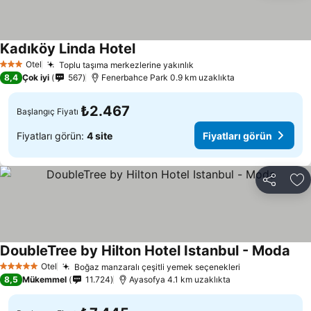
Kadıköy Linda Hotel
Otel
Toplu taşıma merkezlerine yakınlık
3 Yıldız
8,4
Çok iyi
567
Fenerbahce Park 0.9 km uzaklıkta
₺2.467
Başlangıç Fiyatı
Fiyatları görün:
4 site
Fiyatları görün
Paylaş
Fa
DoubleTree by Hilton Hotel Istanbul - Moda
Otel
Boğaz manzaralı çeşitli yemek seçenekleri
5 Yıldız
8,5
Mükemmel
11.724
Ayasofya 4.1 km uzaklıkta