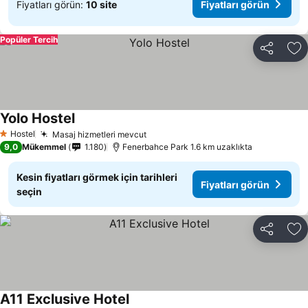
Fiyatları görün:
10 site
Fiyatları görün
Popüler Tercih
Paylaş
Fa
Yolo Hostel
Hostel
Masaj hizmetleri mevcut
1 Yıldız
9,0
Mükemmel
1.180
Fenerbahce Park 1.6 km uzaklıkta
Kesin fiyatları görmek için tarihleri
Fiyatları görün
seçin
Paylaş
Fa
A11 Exclusive Hotel