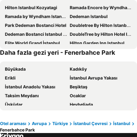
Hilton Istanbul Kozyatagi
Ramada Encore by Wyndham Istanbul Bayrampasa
Ramada by Wyndham Istanbul Golden Horn
Dedeman Istanbul
Park Dedeman Bostanci Hotel
Doubletree By Hilton Istanbul Topkapı
Dedeman Bostanci Istanbul Hotel & Convention Center
DoubleTree by Hilton Hotel Istanbul - Moda
Elite World Grand İstanbul Küçükyalı
Hilton Garden Inn Istanbul Ataturk Airport
Daha fazla gezi yeri - Fenerbahce Park
Residence Inn By Marriott Istanbul Atasehir
DoubleTree by Hilton Hotel Istanbul - Piyalepasa
Cityloft 161
Cityloft 81
Büyükada
Kadıköy
The Grand Tarabya Managed by Accor
Ciragan Palace Kempinski Istanbul
Erikli
İstanbul Avrupa Yakası
Ramada Hotel & Suites by Wyndham Istanbul Merter
The Bostancı Hotel
İstanbul Anadolu Yakası
Beşiktaş
ibis Istanbul Zeytinburnu
Buyukada Cankaya Hotel
Taksim Meydanı
Ocaklar
The Green Park Bostancı
Bof Hotels Ceo Suites Atasehir
Üsküdar
Heybeliada
The Roof Ada
Swissotel The Bosphorus Istanbul
Fatih
Bakırköy
Renaissance Istanbul Polat Bosphorus Hotel
Pera Palace Hotel
Şarköy
Pendik
Ramada Hotel & Suites by Wyndham Istanbul Sisli
Sheraton Istanbul Ataköy Hotel
Otel araması
Avrupa
Türkiye
İstanbul Çevresi
İstanbul
Fenerbahce Park
Armutlu
Sultanahmet
Zirkon Suit Otel
Holiday Inn Istanbul - Kadikoy By Ihg