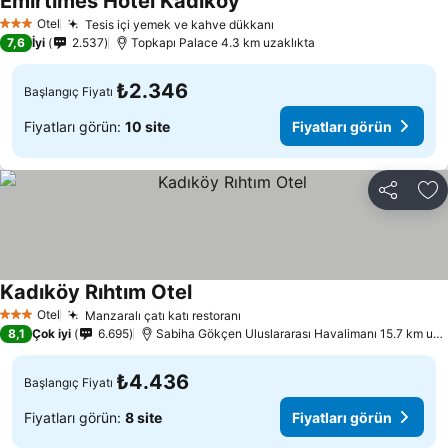
Emirtimes Hotel Kadıköy
Otel
Tesis içi yemek ve kahve dükkanı
3 Yıldız
7,6
İyi
2.537
Topkapı Palace 4.3 km uzaklıkta
₺2.346
Başlangıç Fiyatı
Fiyatları görün:
10 site
Fiyatları görün
Paylaş
Fa
Kadıköy Rıhtım Otel
Otel
Manzaralı çatı katı restoranı
3 Yıldız
8,1
Çok iyi
6.695
Sabiha Gökçen Uluslararası Havalimanı 15.7 km uzaklıkta
₺4.436
Başlangıç Fiyatı
Fiyatları görün:
8 site
Fiyatları görün