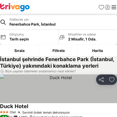
Favoriler
Giriş y
Me
Gidilecek yer
Fenerbahce Park, İstanbul
Giriş/çıkış
Misafirler ve odalar
Tarih seçin
2 Misafir, 1 Oda.
Sırala
Filtrele
Harita
İstanbul şehrinde Fenerbahce Park (İstanbul,
Türkiye) yakınındaki konaklama yerleri
Bize yapılan ödemeler sıralamamızı nasıl etkiler?
Paylaş
Fa
Duck Hotel
Otel
Sevimli ördek temalı dekorasyon
3 Yıldız