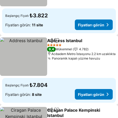
₺3.822
Başlangıç Fiyatı
Fiyatları görün:
11 site
Fiyatları görün
Address Istanbul
Paylaş
Favorilerime ekle
5 Yıldız
9,4
Mükemmel
4.782
Acıbadem Metro İstasyonu 2.2 km uzaklıkta
Panoramik kapalı yüzme havuzu
₺7.804
Başlangıç Fiyatı
Fiyatları görün:
8 site
Fiyatları görün
Ciragan Palace Kempinski
Paylaş
Favorilerime ekle
Istanbul