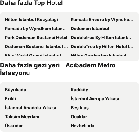
Daha fazla Top Hotel
Hilton Istanbul Kozyatagi
Ramada Encore by Wyndham Istanbul Bayrampasa
Ramada by Wyndham Istanbul Golden Horn
Dedeman Istanbul
Park Dedeman Bostanci Hotel
Doubletree By Hilton Istanbul Topkapı
Dedeman Bostanci Istanbul Hotel & Convention Center
DoubleTree by Hilton Hotel Istanbul - Moda
Elite World Grand İstanbul Küçükyalı
Hilton Garden Inn Istanbul Ataturk Airport
Daha fazla gezi yeri - Acıbadem Metro
Residence Inn By Marriott Istanbul Atasehir
DoubleTree by Hilton Hotel Istanbul - Piyalepasa
İstasyonu
Cityloft 161
Cityloft 81
The Grand Tarabya Managed by Accor
Ciragan Palace Kempinski Istanbul
Büyükada
Kadıköy
Ramada Hotel & Suites by Wyndham Istanbul Merter
The Bostancı Hotel
Erikli
İstanbul Avrupa Yakası
ibis Istanbul Zeytinburnu
Buyukada Cankaya Hotel
İstanbul Anadolu Yakası
Beşiktaş
The Green Park Bostancı
Bof Hotels Ceo Suites Atasehir
Taksim Meydanı
Ocaklar
The Roof Ada
Swissotel The Bosphorus Istanbul
Üsküdar
Heybeliada
Renaissance Istanbul Polat Bosphorus Hotel
Pera Palace Hotel
Fatih
Bakırköy
Ramada Hotel & Suites by Wyndham Istanbul Sisli
Sheraton Istanbul Ataköy Hotel