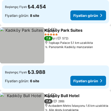
₺4.454
Başlangıç Fiyatı
Fiyatları görün:
8 site
Fiyatları görün
Kadıköy Park Suites
Paylaş
Favorilerime ekle
5 Yıldız
7,8
İyi
572
Topkapı Palace 5.1 km uzaklıkta
Panoramik Kadıköy manzaraları
₺3.988
Başlangıç Fiyatı
Fiyatları görün:
6 site
Fiyatları görün
Kadıköy Bull Hotel
Paylaş
Favorilerime ekle
7,4
289
Acıbadem Metro İstasyonu 1.6 km uzaklıkta
Aile dostu konaklama