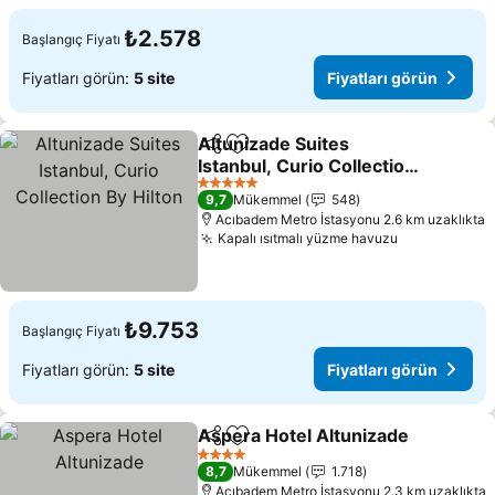
₺2.578
Başlangıç Fiyatı
Fiyatları görün:
5 site
Fiyatları görün
Altunizade Suites
Paylaş
Favorilerime ekle
Istanbul, Curio Collection
By Hilton
5 Yıldız
9,7
Mükemmel
548
Acıbadem Metro İstasyonu 2.6 km uzaklıkta
Kapalı ısıtmalı yüzme havuzu
₺9.753
Başlangıç Fiyatı
Fiyatları görün:
5 site
Fiyatları görün
Aspera Hotel Altunizade
Paylaş
Favorilerime ekle
4 Yıldız
8,7
Mükemmel
1.718
Acıbadem Metro İstasyonu 2.3 km uzaklıkta