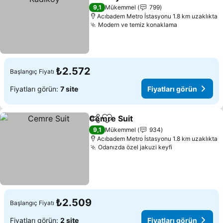
9,1
Mükemmel
799
Acıbadem Metro İstasyonu 1.8 km uzaklıkta
Modern ve temiz konaklama
₺2.572
Başlangıç Fiyatı
Fiyatları görün:
7 site
Fiyatları görün
Cemre Suit
Paylaş
Favorilerime ekle
9,1
Mükemmel
934
Acıbadem Metro İstasyonu 1.8 km uzaklıkta
Odanızda özel jakuzi keyfi
₺2.509
Başlangıç Fiyatı
Fiyatları görün:
2 site
Fiyatları görün