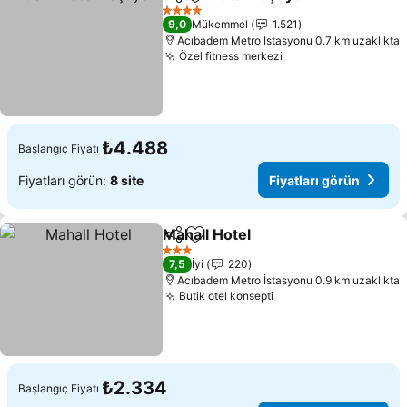
Paylaş
Favorilerime ekle
4 Yıldız
9,0
Mükemmel
1.521
Acıbadem Metro İstasyonu 0.7 km uzaklıkta
Özel fitness merkezi
₺4.488
Başlangıç Fiyatı
Fiyatları görün:
8 site
Fiyatları görün
Mahall Hotel
Paylaş
Favorilerime ekle
3 Yıldız
7,5
İyi
220
Acıbadem Metro İstasyonu 0.9 km uzaklıkta
Butik otel konsepti
₺2.334
Başlangıç Fiyatı