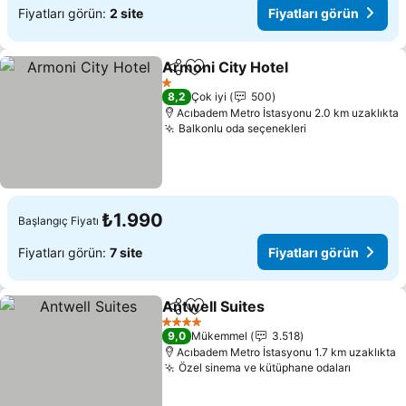
Fiyatları görün:
2 site
Fiyatları görün
Armoni City Hotel
Paylaş
Favorilerime ekle
1 Yıldız
8,2
Çok iyi
500
Acıbadem Metro İstasyonu 2.0 km uzaklıkta
Balkonlu oda seçenekleri
₺1.990
Başlangıç Fiyatı
Fiyatları görün:
7 site
Fiyatları görün
Antwell Suites
Paylaş
Favorilerime ekle
4 Yıldız
9,0
Mükemmel
3.518
Acıbadem Metro İstasyonu 1.7 km uzaklıkta
Özel sinema ve kütüphane odaları