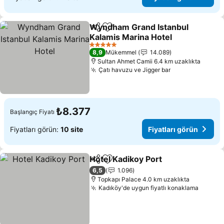
Wyndham Grand Istanbul
Paylaş
Favorilerime ekle
Kalamis Marina Hotel
5 Yıldız
8,9
Mükemmel
14.089
Sultan Ahmet Camii 6.4 km uzaklıkta
Çatı havuzu ve Jigger bar
₺8.377
Başlangıç Fiyatı
Fiyatları görün:
10 site
Fiyatları görün
Hotel Kadikoy Port
Paylaş
Favorilerime ekle
6,5
1.096
Topkapı Palace 4.0 km uzaklıkta
Kadıköy'de uygun fiyatlı konaklama