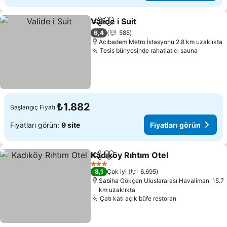
Valide i Suit
Paylaş
Favorilerime ekle
6,4
585
Acıbadem Metro İstasyonu 2.8 km uzaklıkta
Tesis bünyesinde rahatlatıcı sauna
₺1.882
Başlangıç Fiyatı
Fiyatları görün:
9 site
Fiyatları görün
Kadıköy Rıhtım Otel
Paylaş
Favorilerime ekle
3 Yıldız
8,1
Çok iyi
6.695
Sabiha Gökçen Uluslararası Havalimanı 15.7
km uzaklıkta
Çatı katı açık büfe restoran