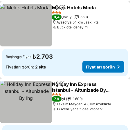
Melek Hotels Moda
Paylaş
Favorilerime ekle
3 Yıldız
8,4
Çok iyi
660
Ayasofya 5.1 km uzaklıkta
Butik otel deneyimi
₺2.703
Başlangıç Fiyatı
Fiyatları görün:
2 site
Fiyatları görün
Holiday Inn Express
Paylaş
Favorilerime ekle
Istanbul - Altunizade By
Ihg
3 Yıldız
7,9
İyi
1.609
Taksim Meydanı 4.8 km uzaklıkta
Güvenli yer altı özel otopark