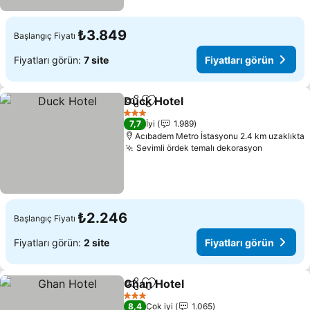
₺3.849
Başlangıç Fiyatı
Fiyatları görün:
7 site
Fiyatları görün
Duck Hotel
Paylaş
Favorilerime ekle
3 Yıldız
7,7
İyi
1.989
Acıbadem Metro İstasyonu 2.4 km uzaklıkta
Sevimli ördek temalı dekorasyon
₺2.246
Başlangıç Fiyatı
Fiyatları görün:
2 site
Fiyatları görün
Ghan Hotel
Paylaş
Favorilerime ekle
3 Yıldız
8,4
Çok iyi
1.065