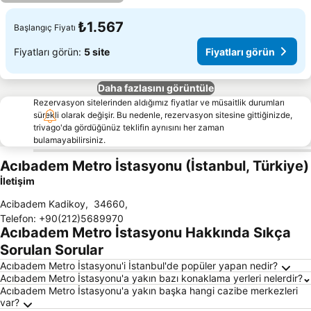
₺1.567
Başlangıç Fiyatı
Fiyatları görün:
5 site
Fiyatları görün
Daha fazlasını görüntüle
Rezervasyon sitelerinden aldığımız fiyatlar ve müsaitlik durumları
sürekli olarak değişir. Bu nedenle, rezervasyon sitesine gittiğinizde,
trivago'da gördüğünüz teklifin aynısını her zaman
bulamayabilirsiniz.
Acıbadem Metro İstasyonu (İstanbul, Türkiye)
İletişim
Acibadem Kadikoy
,
34660
,
Telefon
:
+90(212)5689970
Acıbadem Metro İstasyonu Hakkında Sıkça
Sorulan Sorular
Acıbadem Metro İstasyonu'i İstanbul'de popüler yapan nedir?
Acıbadem Metro İstasyonu'a yakın bazı konaklama yerleri nelerdir?
Acıbadem Metro İstasyonu'a yakın başka hangi cazibe merkezleri
var?