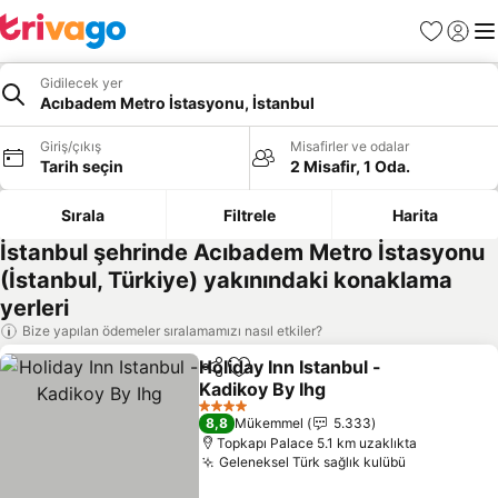
Favoriler
Giriş y
Me
Gidilecek yer
Acıbadem Metro İstasyonu, İstanbul
Giriş/çıkış
Misafirler ve odalar
Tarih seçin
2 Misafir, 1 Oda.
Sırala
Filtrele
Harita
İstanbul şehrinde Acıbadem Metro İstasyonu
(İstanbul, Türkiye) yakınındaki konaklama
yerleri
Bize yapılan ödemeler sıralamamızı nasıl etkiler?
Holiday Inn Istanbul -
Paylaş
Favorilerime ekle
Kadikoy By Ihg
4 Yıldız
8,8
Mükemmel
5.333
Topkapı Palace 5.1 km uzaklıkta
Geleneksel Türk sağlık kulübü