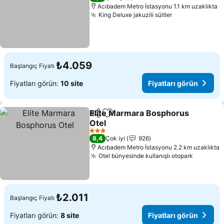
Acıbadem Metro İstasyonu 1.1 km uzaklıkta
King Deluxe jakuzili süitler
₺4.059
Başlangıç Fiyatı
Fiyatları görün:
10 site
Fiyatları görün
Elite Marmara Bosphorus
Paylaş
Favorilerime ekle
Otel
3 Yıldız
8,4
Çok iyi
926
Acıbadem Metro İstasyonu 2.2 km uzaklıkta
Otel bünyesinde kullanışlı otopark
₺2.011
Başlangıç Fiyatı
Fiyatları görün:
8 site
Fiyatları görün