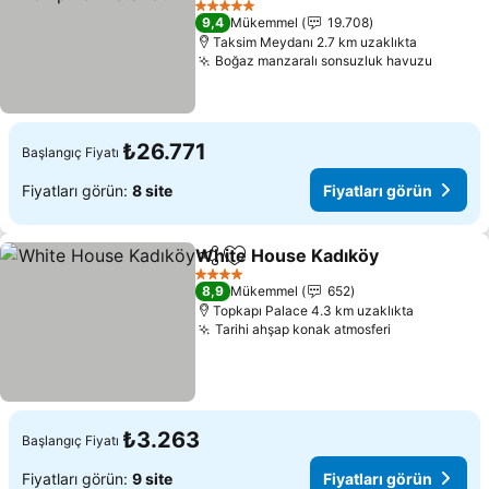
5 Yıldız
9,4
Mükemmel
19.708
Taksim Meydanı 2.7 km uzaklıkta
Boğaz manzaralı sonsuzluk havuzu
₺26.771
Başlangıç Fiyatı
Fiyatları görün:
8 site
Fiyatları görün
White House Kadıköy
Paylaş
Favorilerime ekle
4 Yıldız
8,9
Mükemmel
652
Topkapı Palace 4.3 km uzaklıkta
Tarihi ahşap konak atmosferi
₺3.263
Başlangıç Fiyatı
Fiyatları görün:
9 site
Fiyatları görün