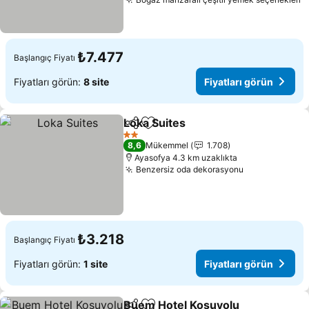
₺7.477
Başlangıç Fiyatı
Fiyatları görün:
8 site
Fiyatları görün
Loka Suites
Paylaş
Favorilerime ekle
2 Yıldız
8,6
Mükemmel
1.708
Ayasofya 4.3 km uzaklıkta
Benzersiz oda dekorasyonu
₺3.218
Başlangıç Fiyatı
Fiyatları görün:
1 site
Fiyatları görün
Buem Hotel Koşuyolu