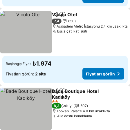
Vicolo Otel
Paylaş
Favorilerime ekle
7,4
650
Acıbadem Metro İstasyonu 2.4 km uzaklıkta
Eşsiz çatı katı süiti
₺1.974
Başlangıç Fiyatı
Fiyatları görün:
2 site
Fiyatları görün
Bade Boutique Hotel
Paylaş
Favorilerime ekle
Kadıköy
2 Yıldız
8,3
Çok iyi
507
Topkapı Palace 4.0 km uzaklıkta
Aile dostu konaklama