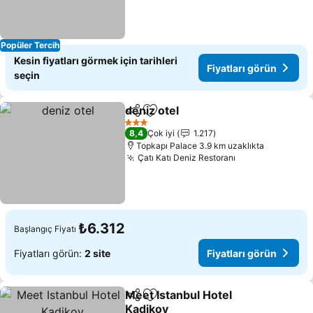
Popüler Tercih
Kesin fiyatları görmek için tarihleri
Fiyatları görün
seçin
deniz otel
Paylaş
Favorilerime ekle
3 Yıldız
8,4
Çok iyi
1.217
Topkapı Palace 3.9 km uzaklıkta
Çatı Katı Deniz Restoranı
₺6.312
Başlangıç Fiyatı
Fiyatları görün:
2 site
Fiyatları görün
Meet Istanbul Hotel
Paylaş
Favorilerime ekle
Kadikoy