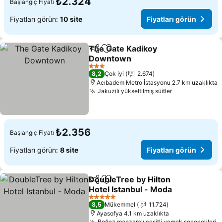
₺2.324
Başlangıç Fiyatı
Fiyatları görün:
10 site
Fiyatları görün
The Gate Kadikoy
Paylaş
Favorilerime ekle
Downtown
3 Yıldız
8,2
Çok iyi
2.674
Acıbadem Metro İstasyonu 2.7 km uzaklıkta
Jakuzili yükseltilmiş süitler
₺2.356
Başlangıç Fiyatı
Fiyatları görün:
8 site
Fiyatları görün
DoubleTree by Hilton
Paylaş
Favorilerime ekle
Hotel Istanbul - Moda
5 Yıldız
8,5
Mükemmel
11.724
Ayasofya 4.1 km uzaklıkta
Boğaz manzaralı çeşitli yemek seçenekleri