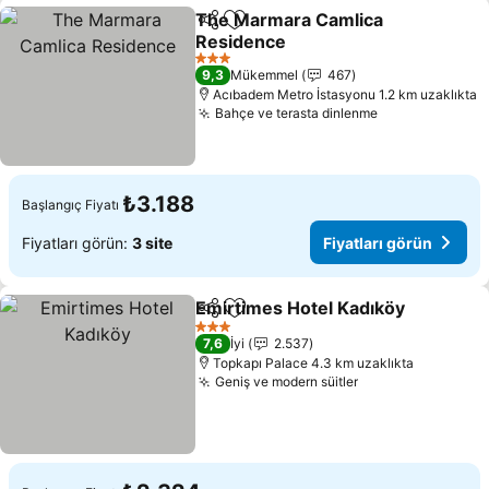
The Marmara Camlica
Paylaş
Favorilerime ekle
Residence
3 Yıldız
9,3
Mükemmel
467
Acıbadem Metro İstasyonu 1.2 km uzaklıkta
Bahçe ve terasta dinlenme
₺3.188
Başlangıç Fiyatı
Fiyatları görün:
3 site
Fiyatları görün
Emirtimes Hotel Kadıköy
Paylaş
Favorilerime ekle
3 Yıldız
7,6
İyi
2.537
Topkapı Palace 4.3 km uzaklıkta
Geniş ve modern süitler