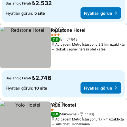
₺2.532
Başlangıç Fiyatı
Fiyatları görün:
5 site
Fiyatları görün
Redstone Hotel
Paylaş
Favorilerime ekle
3 Yıldız
7,8
İyi
848
Acıbadem Metro İstasyonu 2.3 km uzaklıkta
Sokak cepheli teraslı otel kafesi
₺2.746
Başlangıç Fiyatı
Fiyatları görün:
10 site
Fiyatları görün
Yolo Hostel
Paylaş
Favorilerime ekle
1 Yıldız
9,0
Mükemmel
1.180
Acıbadem Metro İstasyonu 1.7 km uzaklıkta
Aile dostu konaklama