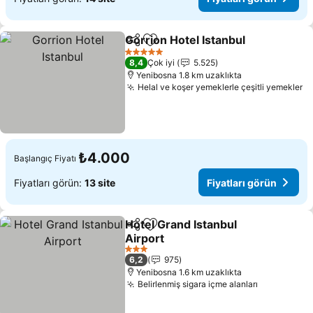
Gorrion Hotel Istanbul
Paylaş
Favorilerime ekle
Fiya
5 Yıldız
8,4
Çok iyi
5.525
Yenibosna 1.8 km uzaklıkta
Helal ve koşer yemeklerle çeşitli yemekler
Fi
₺4.000
Başlangıç Fiyatı
Fiyatları görün:
13 site
Fiyatları görün
Hotel Grand Istanbul
Paylaş
Favorilerime ekle
Airport
Fiyatları görün
3 Yıldız
6,2
975
Yenibosna 1.6 km uzaklıkta
Belirlenmiş sigara içme alanları
Fiyatları 