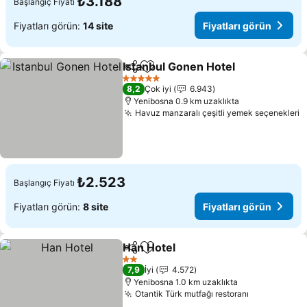
₺3.188
Başlangıç Fiyatı
Fiyatları görün:
14 site
Fiyatları görün
Istanbul Gonen Hotel
Paylaş
Favorilerime ekle
Fiyat
5 Yıldız
8,2
Çok iyi
6.943
Yenibosna 0.9 km uzaklıkta
Havuz manzaralı çeşitli yemek seçenekleri
F
₺2.523
Başlangıç Fiyatı
Fiyatları görün:
8 site
Fiyatları görün
Han Hotel
Paylaş
Favorilerime ekle
Fiyatları görün
2 Yıldız
7,9
İyi
4.572
Yenibosna 1.0 km uzaklıkta
Otantik Türk mutfağı restoranı
Fiyatları g