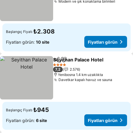
Modern ve şık konaklama birimleri
Fiyatlar
₺2.308
Başlangıç Fiyatı
Fiyatları görün:
10 site
Fiyatları görün
Seyithan Palace Hotel
Paylaş
Favorilerime ekle
Fiyat
4 Yıldız
7,2
2.576
Yenibosna 1.4 km uzaklıkta
Davetkar kapalı havuz ve sauna
Fiyatları
₺945
Başlangıç Fiyatı
Fiyatları görün:
6 site
Fiyatları görün