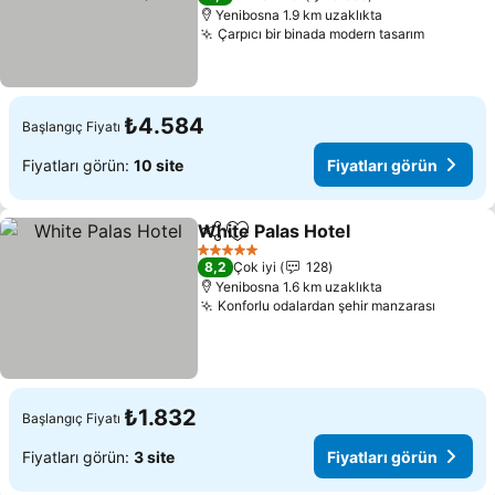
Yenibosna 1.9 km uzaklıkta
Çarpıcı bir binada modern tasarım
Fiyatlar
₺4.584
Başlangıç Fiyatı
Fiyatları görün:
10 site
Fiyatları görün
White Palas Hotel
Paylaş
Favorilerime ekle
Fiyatları
5 Yıldız
8,2
Çok iyi
128
Yenibosna 1.6 km uzaklıkta
Konforlu odalardan şehir manzarası
Fiyatla
₺1.832
Başlangıç Fiyatı
Fiyatları görün:
3 site
Fiyatları görün