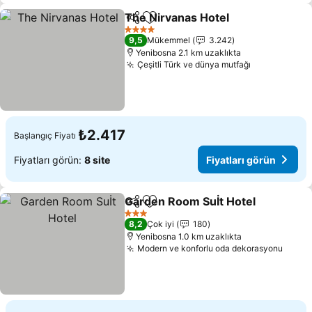
The Nirvanas Hotel
Paylaş
Favorilerime ekle
Fiyatla
4 Yıldız
9,5
Mükemmel
3.242
Yenibosna 2.1 km uzaklıkta
Çeşitli Türk ve dünya mutfağı
Fiyatları gö
₺2.417
Başlangıç Fiyatı
Fiyatları görün:
8 site
Fiyatları görün
Garden Room Suİt Hotel
Paylaş
Favorilerime ekle
Fi
3 Yıldız
8,2
Çok iyi
180
Yenibosna 1.0 km uzaklıkta
Modern ve konforlu oda dekorasyonu
Fiyat