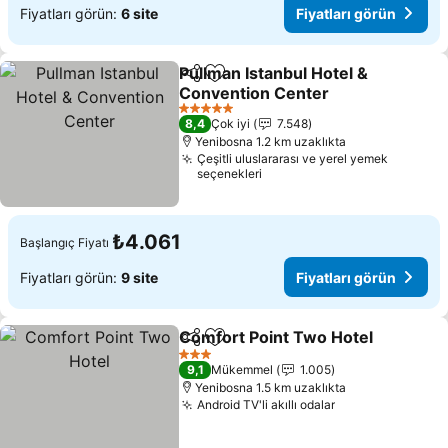
Fiyatları görün:
6 site
Fiyatları görün
Pullman Istanbul Hotel &
Paylaş
Favorilerime ekle
Convention Center
Fiyatları görün
5 Yıldız
8,4
Çok iyi
7.548
Yenibosna 1.2 km uzaklıkta
Çeşitli uluslararası ve yerel yemek
seçenekleri
₺4.061
Başlangıç Fiyatı
Fiyatları görün:
9 site
Fiyatları görün
Comfort Point Two Hotel
Paylaş
Favorilerime ekle
F
3 Yıldız
9,1
Mükemmel
1.005
Yenibosna 1.5 km uzaklıkta
Android TV'li akıllı odalar
Fiyatları görün