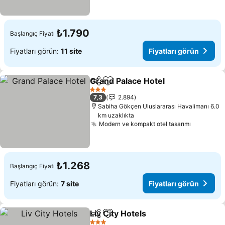
₺1.790
Başlangıç Fiyatı
Fiyatları görün:
11 site
Fiyatları görün
Grand Palace Hotel
Paylaş
Favorilerime ekle
Fiyatla
3 Yıldız
7,3
2.894
Sabiha Gökçen Uluslararası Havalimanı 6.0
km uzaklıkta
Modern ve kompakt otel tasarımı
Fiyatları
₺1.268
Başlangıç Fiyatı
Fiyatları görün:
7 site
Fiyatları görün
Liv City Hotels
Paylaş
Favorilerime ekle
Fiyatları gö