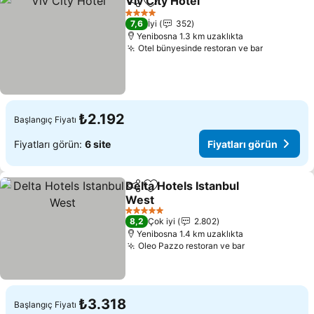
Viv City Hotel
Paylaş
Favorilerime ekle
Fiyatları gör
4 Yıldız
7,6
İyi
352
Yenibosna 1.3 km uzaklıkta
Otel bünyesinde restoran ve bar
Fiyatları 
₺2.192
Başlangıç Fiyatı
Fiyatları görün:
6 site
Fiyatları görün
Delta Hotels Istanbul
Paylaş
Favorilerime ekle
West
Fiyatları görün
5 Yıldız
8,2
Çok iyi
2.802
Yenibosna 1.4 km uzaklıkta
Oleo Pazzo restoran ve bar
Fiyatları gör
₺3.318
Başlangıç Fiyatı