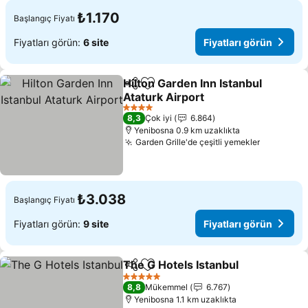
₺1.170
Başlangıç Fiyatı
Fiyatları görün:
6 site
Fiyatları görün
Hilton Garden Inn Istanbul
Paylaş
Favorilerime ekle
Ataturk Airport
Fiyatları görün
4 Yıldız
8,3
Çok iyi
6.864
Yenibosna 0.9 km uzaklıkta
Garden Grille'de çeşitli yemekler
Fiyatları
₺3.038
Başlangıç Fiyatı
Fiyatları görün:
9 site
Fiyatları görün
The G Hotels Istanbul
Paylaş
Favorilerime ekle
Fiyat
5 Yıldız
8,8
Mükemmel
6.767
Yenibosna 1.1 km uzaklıkta