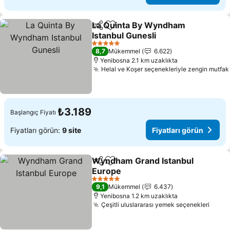
La Quinta By Wyndham
Paylaş
Favorilerime ekle
Istanbul Gunesli
Fiyatları görün
5 Yıldız
8,7
Mükemmel
6.622
Yenibosna 2.1 km uzaklıkta
Helal ve Koşer seçenekleriyle zengin mutfak
₺3.189
Başlangıç Fiyatı
Fiyatları görün:
9 site
Fiyatları görün
Wyndham Grand Istanbul
Paylaş
Favorilerime ekle
Europe
Fiyatları görün
5 Yıldız
9,1
Mükemmel
6.437
Yenibosna 1.2 km uzaklıkta
Çeşitli uluslararası yemek seçenekleri
Fiyat