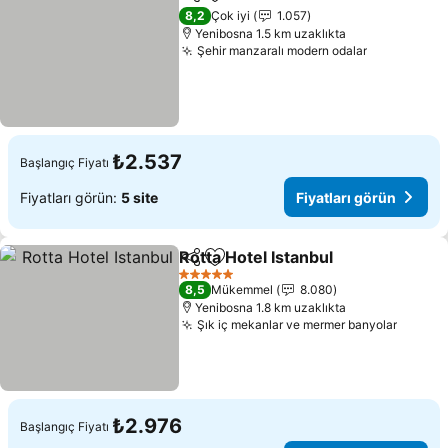
Paylaş
Favorilerime ekle
Fiyatl
8,2
Çok iyi
1.057
Yenibosna 1.5 km uzaklıkta
Şehir manzaralı modern odalar
Fiyatları g
₺2.537
Başlangıç Fiyatı
Fiyatları görün:
5 site
Fiyatları görün
Rotta Hotel Istanbul
Paylaş
Favorilerime ekle
Fiyatla
5 Yıldız
8,5
Mükemmel
8.080
Yenibosna 1.8 km uzaklıkta
Şık iç mekanlar ve mermer banyolar
Fiyatla
₺2.976
Başlangıç Fiyatı