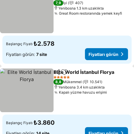
3 Yıldız
7,9
İyi
407
Yenibosna 1.3 km uzaklıkta
Great Room restoranında yemek keyfi
Fiyat
₺2.578
Başlangıç Fiyatı
Fiyatları görün:
7 site
Fiyatları görün
Elite World İstanbul Florya
Paylaş
Favorilerime ekle
5 Yıldız
8,8
Mükemmel
10.541
Yenibosna 3.4 km uzaklıkta
Kapalı yüzme havuzu erişimi
Fiyatları gö
₺3.860
Başlangıç Fiyatı
Fiyatları görün:
14 site
Fiyatları görün