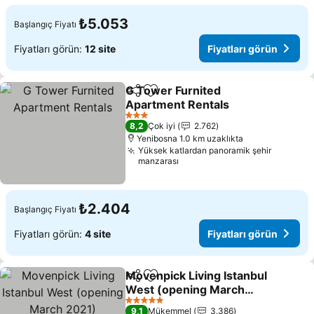
₺5.053
Başlangıç Fiyatı
Fiyatları görün:
12 site
Fiyatları görün
G Tower Furnited
Paylaş
Favorilerime ekle
Apartment Rentals
Fiyatları görün
3 Yıldız
8,2
Çok iyi
2.762
Yenibosna 1.0 km uzaklıkta
Yüksek katlardan panoramik şehir
manzarası
₺2.404
Başlangıç Fiyatı
Fiyatları görün:
4 site
Fiyatları görün
Movenpick Living Istanbul
Paylaş
Favorilerime ekle
West (opening March
2021)
Fiyatları görün
5 Yıldız
9,1
Mükemmel
3.386