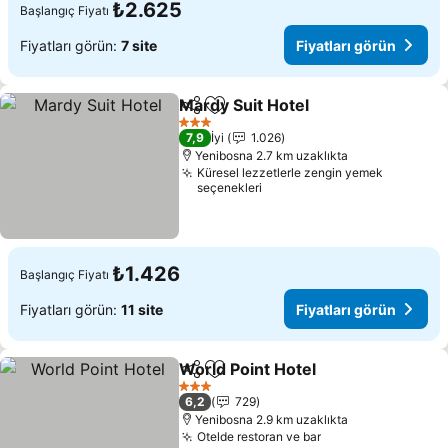
₺2.625
Başlangıç Fiyatı
Fiyatları görün:
7 site
Fiyatları görün
Mardy Suit Hotel
Paylaş
Favorilerime ekle
Fiyatları 
3 Yıldız
7,9
İyi
1.026
Yenibosna 2.7 km uzaklıkta
Küresel lezzetlerle zengin yemek
seçenekleri
₺1.426
Başlangıç Fiyatı
Fiyatları görün:
11 site
Fiyatları görün
World Point Hotel
Paylaş
Favorilerime ekle
Fiyatları
3 Yıldız
6,2
729
Yenibosna 2.9 km uzaklıkta
Otelde restoran ve bar
Fiyatları görün