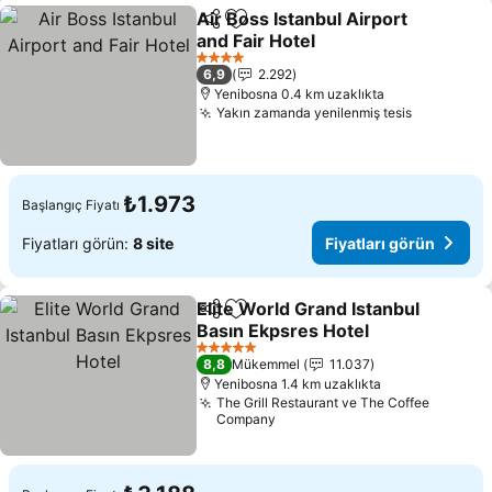
Air Boss Istanbul Airport
Paylaş
Favorilerime ekle
and Fair Hotel
Fiyatları görün
4 Yıldız
6,9
2.292
Yenibosna 0.4 km uzaklıkta
Yakın zamanda yenilenmiş tesis
Fiyatları 
₺1.973
Başlangıç Fiyatı
Fiyatları görün:
8 site
Fiyatları görün
Elite World Grand Istanbul
Paylaş
Favorilerime ekle
Basın Ekpsres Hotel
Fiyatları görün
5 Yıldız
8,8
Mükemmel
11.037
Yenibosna 1.4 km uzaklıkta
The Grill Restaurant ve The Coffee
Company