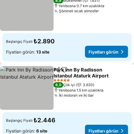
8,9
Mükemmel
1.631
Yenibosna 0.7 km uzaklıkta
Şömineli sıcak atmosfer
Fiyatları görün
₺2.890
Başlangıç Fiyatı
Fiyatları görün:
13 site
Fiyatları görün
Park Inn By Radisson
Paylaş
Favorilerime ekle
Istanbul Ataturk Airport
Fiyatları görün
5 Yıldız
8,0
Çok iyi
3.630
Yenibosna 1.5 km uzaklıkta
İki restoran ve iki bar
Fiyatları görün
₺2.446
Başlangıç Fiyatı
Fiyatları görün:
6 site
Fiyatları görün