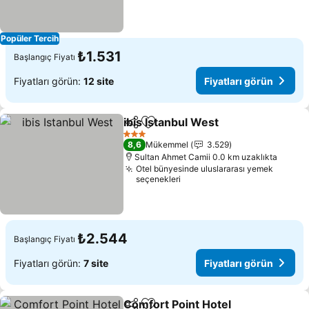
Popüler Tercih
₺1.531
Başlangıç Fiyatı
Fiyatları görün:
12 site
Fiyatları görün
ibis Istanbul West
Paylaş
Favorilerime ekle
Fiyatları
3 Yıldız
8,6
Mükemmel
3.529
Sultan Ahmet Camii 0.0 km uzaklıkta
Otel bünyesinde uluslararası yemek
seçenekleri
₺2.544
Başlangıç Fiyatı
Fiyatları görün:
7 site
Fiyatları görün
Comfort Point Hotel