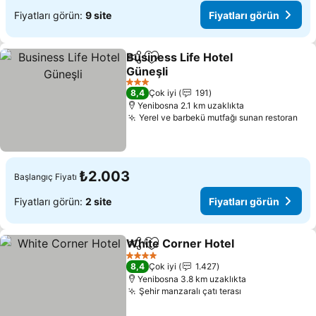
Fiyatları görün:
9 site
Fiyatları görün
Business Life Hotel
Paylaş
Favorilerime ekle
Güneşli
Fiyatları görün
3 Yıldız
8,4
Çok iyi
191
Yenibosna 2.1 km uzaklıkta
Yerel ve barbekü mutfağı sunan restoran
Fiy
₺2.003
Başlangıç Fiyatı
Fiyatları görün:
2 site
Fiyatları görün
White Corner Hotel
Paylaş
Favorilerime ekle
Fiyatla
4 Yıldız
8,4
Çok iyi
1.427
Yenibosna 3.8 km uzaklıkta
Şehir manzaralı çatı terası
Fiyatları görü