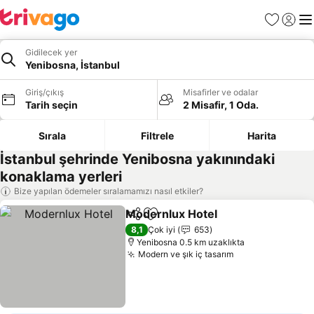
Favoriler
Giriş y
Me
Gidilecek yer
Yenibosna, İstanbul
Giriş/çıkış
Misafirler ve odalar
Tarih seçin
2 Misafir, 1 Oda.
Sırala
Filtrele
Harita
İstanbul şehrinde Yenibosna yakınındaki
konaklama yerleri
Bize yapılan ödemeler sıralamamızı nasıl etkiler?
Modernlux Hotel
Paylaş
Favorilerime ekle
Fiyatları 
8,1
Çok iyi
653
Yenibosna 0.5 km uzaklıkta
Modern ve şık iç tasarım
Fiyatları görün