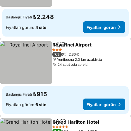
₺2.248
Başlangıç Fiyatı
Fiyatları görün:
4 site
Fiyatları görün
Royal Inci Airport
Paylaş
Favorilerime ekle
Fiyatları
3 Yıldız
7,3
2.864
Yenibosna 2.0 km uzaklıkta
24 saat oda servisi
Fiyatları görün
₺915
Başlangıç Fiyatı
Fiyatları görün:
6 site
Fiyatları görün
Grand Harilton Hotel
Paylaş
Favorilerime ekle
Fiyatl
5 Yıldız