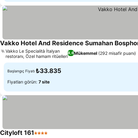
Vakko Hotel And Residence Sumahan Bospho
Vakko Le Specialità İtalyan
Mükemmel
(292 misafir puanı)
8,6
restoranı, Özel hamam ritüelleri
₺33.835
Başlangıç Fiyatı
Fiyatları görün:
7 site
Cityloft 161
4 Yıldız