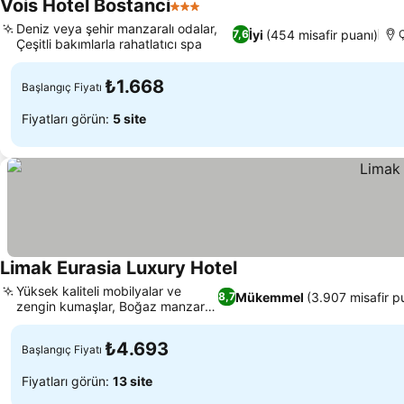
Vois Hotel Bostanci
3 Yıldız
Deniz veya şehir manzaralı odalar,
İyi
(454 misafir puanı)
7,6
Çeşitli bakımlarla rahatlatıcı spa
₺1.668
Başlangıç Fiyatı
Fiyatları görün:
5 site
Limak Eurasia Luxury Hotel
Yüksek kaliteli mobilyalar ve
Mükemmel
(3.907 misafir p
8,7
zengin kumaşlar, Boğaz manzaralı
süitler
₺4.693
Başlangıç Fiyatı
Fiyatları görün:
13 site