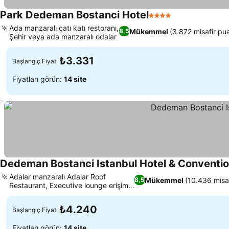
Park Dedeman Bostanci Hotel
4 Yıldız
Ada manzaralı çatı katı restoranı,
Mükemmel
(3.872 misafir pu
8,5
Şehir veya ada manzaralı odalar
₺3.331
Başlangıç Fiyatı
Fiyatları görün:
14 site
Dedeman Bostanci Istanbul Hotel & Conventi
Adalar manzaralı Adalar Roof
Mükemmel
(10.436 misaf
8,5
Restaurant, Executive lounge erişimi
ve ayrıcalıkları
₺4.240
Başlangıç Fiyatı
Fiyatları görün:
14 site