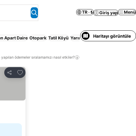
TR · ₺
Menü
Giriş yap
Haritayı görüntüle
n Apart Daire
Otopark
Tatil Köyü
Yarım pansiyon
Kablosuz inter
 yapılan ödemeler sıralamamızı nasıl etkiler?
Favorilerime ekle
Paylaş