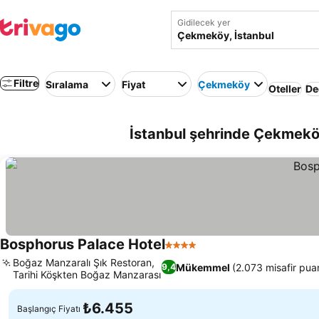
Gidilecek yer
Filtre
Sıralama
Fiyat
Çekmeköy
Oteller
De
İstanbul şehrinde Çekmekö
Bosphorus Palace Hotel
4 Yıldız
Boğaz Manzaralı Şık Restoran,
Mükemmel
(2.073 misafir pua
9,4
Tarihi Köşkten Boğaz Manzarası
₺6.455
Başlangıç Fiyatı