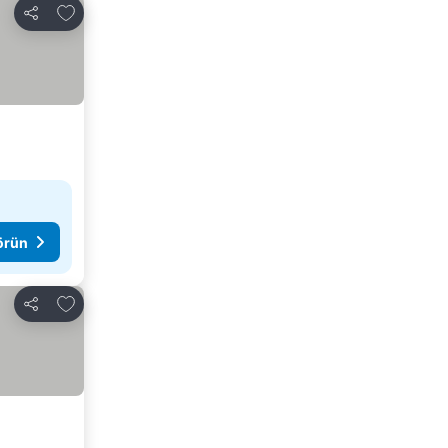
Favorilerime ekle
Paylaş
görün
Favorilerime ekle
Paylaş