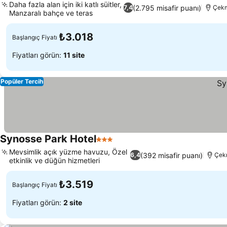
Daha fazla alan için iki katlı süitler,
(2.795 misafir puanı)
7,4
Çekm
Manzaralı bahçe ve teras
₺3.018
Başlangıç Fiyatı
Fiyatları görün:
11 site
Popüler Tercih
Synosse Park Hotel
3 Yıldız
Mevsimlik açık yüzme havuzu, Özel
(392 misafir puanı)
6,4
Çekm
etkinlik ve düğün hizmetleri
₺3.519
Başlangıç Fiyatı
Fiyatları görün:
2 site