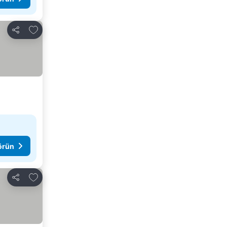
Favorilerime ekle
Paylaş
görün
Favorilerime ekle
Paylaş