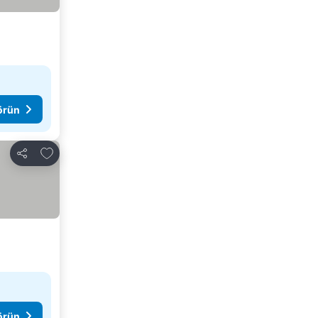
görün
Favorilerime ekle
Paylaş
görün