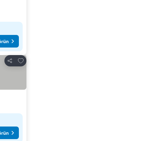
görün
Favorilerime ekle
Paylaş
görün