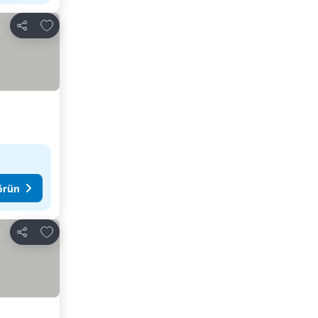
Favorilerime ekle
Paylaş
görün
Favorilerime ekle
Paylaş