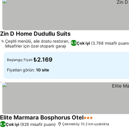
Zin D Home Dudullu Suits
Çeşitli menülü, aile dostu restoran,
Çok iyi
(3.768 misafir puanı
8,0
Misafirler için özel otopark garajı
₺2.169
Başlangıç Fiyatı
Fiyatları görün:
10 site
Elite Marmara Bosphorus Otel
3 Yıldız
Çok iyi
(926 misafir puanı)
8,4
Çekmeköy 10.2 km uzaklıkta