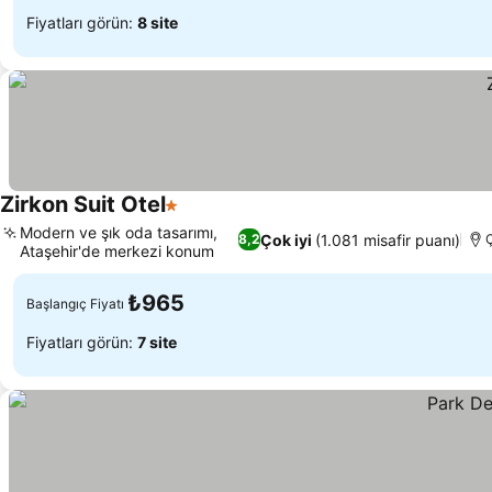
Fiyatları görün:
8 site
Zirkon Suit Otel
1 Yıldız
Modern ve şık oda tasarımı,
Çok iyi
(1.081 misafir puanı)
8,2
Ataşehir'de merkezi konum
₺965
Başlangıç Fiyatı
Fiyatları görün:
7 site