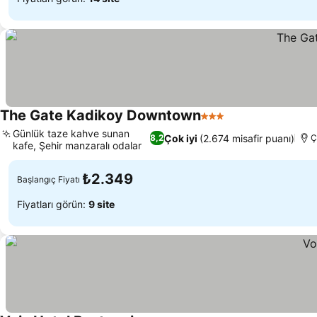
The Gate Kadikoy Downtown
3 Yıldız
Günlük taze kahve sunan
Çok iyi
(2.674 misafir puanı)
8,2
Ç
kafe, Şehir manzaralı odalar
₺2.349
Başlangıç Fiyatı
Fiyatları görün:
9 site