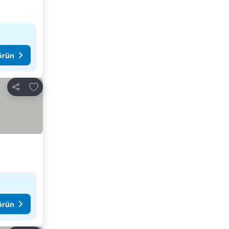
görün
Favorilerime ekle
Paylaş
görün