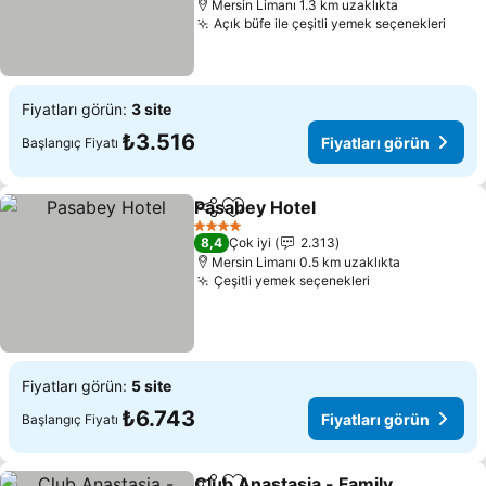
Mersin Limanı 1.3 km uzaklıkta
Açık büfe ile çeşitli yemek seçenekleri
Fiyatları görün:
3 site
₺3.516
Fiyatları görün
Başlangıç Fiyatı
Pasabey Hotel
Paylaş
Favorilerime ekle
4 Yıldız
8,4
Çok iyi
2.313
Mersin Limanı 0.5 km uzaklıkta
Çeşitli yemek seçenekleri
Fiyatları görün:
5 site
₺6.743
Fiyatları görün
Başlangıç Fiyatı
Club Anastasia - Family