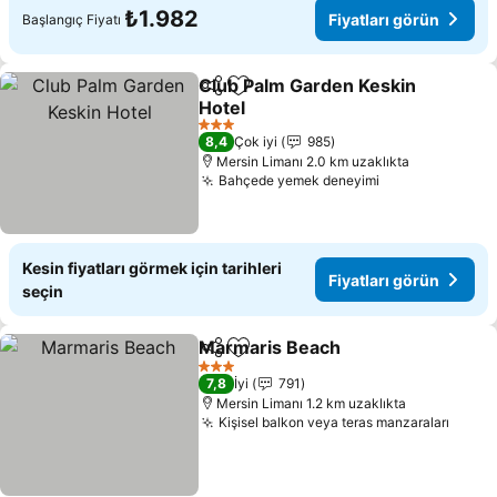
₺1.982
Fiyatları görün
Başlangıç Fiyatı
Club Palm Garden Keskin
Paylaş
Favorilerime ekle
Hotel
3 Yıldız
8,4
Çok iyi
985
Mersin Limanı 2.0 km uzaklıkta
Bahçede yemek deneyimi
Kesin fiyatları görmek için tarihleri
Fiyatları görün
seçin
Marmaris Beach
Paylaş
Favorilerime ekle
3 Yıldız
7,8
İyi
791
Mersin Limanı 1.2 km uzaklıkta
Kişisel balkon veya teras manzaraları