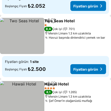
₺2.052
Fiyatları görün
Başlangıç Fiyatı
Two Seas Hotel
Paylaş
Favorilerime ekle
1 Yıldız
8,4
Çok iyi
701
Mersin Limanı 1.3 km uzaklıkta
Havuz başında dinlendirici yemek ve bar
Fiyatları görün:
1 site
₺2.500
Fiyatları görün
Başlangıç Fiyatı
Hawaii Hotel
Paylaş
Favorilerime ekle
4 Yıldız
8,1
Çok iyi
1.265
Mersin Limanı 1.3 km uzaklıkta
Şef Ömer'in olağanüstü mutfağı