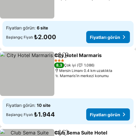
Fiyatları görün:
6 site
₺2.000
Fiyatları görün
Başlangıç Fiyatı
City Hotel Marmaris
Paylaş
Favorilerime ekle
3 Yıldız
8,3
Çok iyi
1.086
Mersin Limanı 0.4 km uzaklıkta
Marmaris'in merkezi konumu
Fiyatları görün:
10 site
₺1.944
Fiyatları görün
Başlangıç Fiyatı
Club Sema Suite Hotel
Paylaş
Favorilerime ekle