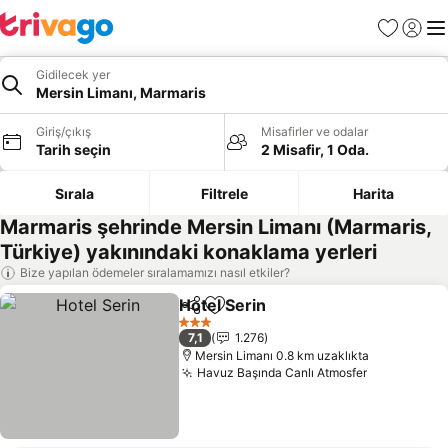
Favoriler
Giriş y
Me
Gidilecek yer
Mersin Limanı, Marmaris
Giriş/çıkış
Misafirler ve odalar
Tarih seçin
2 Misafir, 1 Oda.
Sırala
Filtrele
Harita
Marmaris şehrinde Mersin Limanı (Marmaris,
Türkiye) yakınındaki konaklama yerleri
Bize yapılan ödemeler sıralamamızı nasıl etkiler?
Hotel Serin
Paylaş
Favorilerime ekle
3 Yıldız
7,1
1.276
Mersin Limanı 0.8 km uzaklıkta
Havuz Başında Canlı Atmosfer