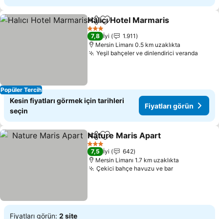
Halıcı Hotel Marmaris
Paylaş
Favorilerime ekle
3 Yıldız
7,8
İyi
1.911
Mersin Limanı 0.5 km uzaklıkta
Yeşil bahçeler ve dinlendirici veranda
Popüler Tercih
Kesin fiyatları görmek için tarihleri
Fiyatları görün
seçin
Nature Maris Apart
Paylaş
Favorilerime ekle
3 Yıldız
7,5
İyi
642
Mersin Limanı 1.7 km uzaklıkta
Çekici bahçe havuzu ve bar
Fiyatları görün:
2 site