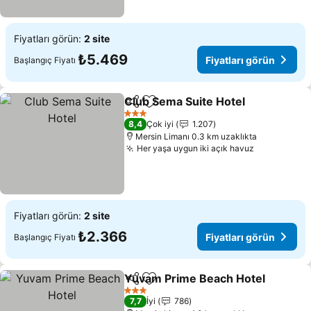
Fiyatları görün:
2 site
₺5.469
Fiyatları görün
Başlangıç Fiyatı
Club Sema Suite Hotel
Paylaş
Favorilerime ekle
3 Yıldız
8,4
Çok iyi
1.207
Mersin Limanı 0.3 km uzaklıkta
Her yaşa uygun iki açık havuz
Fiyatları görün:
2 site
₺2.366
Fiyatları görün
Başlangıç Fiyatı
Yuvam Prime Beach Hotel
Paylaş
Favorilerime ekle
3 Yıldız
7,7
İyi
786