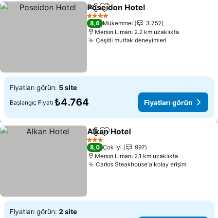
Poseidon Hotel
Paylaş
Favorilerime ekle
4 Yıldız
8,6
Mükemmel
3.752
Mersin Limanı 2.2 km uzaklıkta
Çeşitli mutfak deneyimleri
Fiyatları görün:
5 site
₺4.764
Fiyatları görün
Başlangıç Fiyatı
Alkan Hotel
Paylaş
Favorilerime ekle
3 Yıldız
8,0
Çok iyi
997
Mersin Limanı 2.1 km uzaklıkta
Carlos Steakhouse'a kolay erişim
Fiyatları görün:
2 site