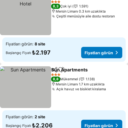
3 Yıldız
8,3
Çok iyi
1.591
Mersin Limanı 0.3 km uzaklıkta
Çeşitli menüsüyle aile dostu restoran
Fiyatları görün:
8 site
₺2.197
Fiyatları görün
Başlangıç Fiyatı
Sun Apartments
Paylaş
Favorilerime ekle
3 Yıldız
8,8
Mükemmel
1.138
Mersin Limanı 1.7 km uzaklıkta
Açık havuz ve bisiklet kiralama
Fiyatları görün:
2 site
₺2.206
Fiyatları görün
Başlangıç Fiyatı