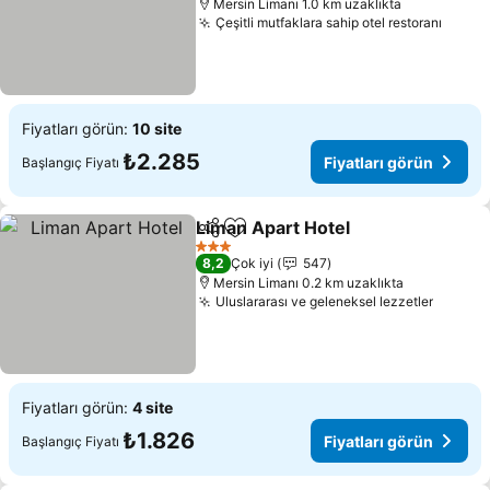
Mersin Limanı 1.0 km uzaklıkta
Çeşitli mutfaklara sahip otel restoranı
Fiyatları görün:
10 site
₺2.285
Fiyatları görün
Başlangıç Fiyatı
Liman Apart Hotel
Paylaş
Favorilerime ekle
3 Yıldız
8,2
Çok iyi
547
Mersin Limanı 0.2 km uzaklıkta
Uluslararası ve geleneksel lezzetler
Fiyatları görün:
4 site
₺1.826
Fiyatları görün
Başlangıç Fiyatı