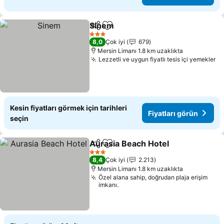
Sinem
Paylaş
Favorilerime ekle
3 Yıldız
8,0
Çok iyi
679
Mersin Limanı 1.8 km uzaklıkta
Lezzetli ve uygun fiyatlı tesis içi yemekler
Kesin fiyatları görmek için tarihleri
Fiyatları görün
seçin
Aurasia Beach Hotel
Paylaş
Favorilerime ekle
3 Yıldız
8,4
Çok iyi
2.213
Mersin Limanı 1.8 km uzaklıkta
Özel alana sahip, doğrudan plaja erişim
imkanı.