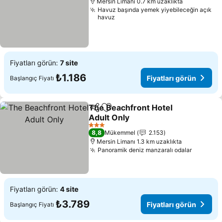
Mersin Limanı 0.7 km uzaklıkta
Havuz başında yemek yiyebileceğin açık
havuz
Fiyatları görün:
7 site
₺1.186
Fiyatları görün
Başlangıç Fiyatı
The Beachfront Hotel
Paylaş
Favorilerime ekle
Adult Only
3 Yıldız
8,8
Mükemmel
2.153
Mersin Limanı 1.3 km uzaklıkta
Panoramik deniz manzaralı odalar
Fiyatları görün:
4 site
₺3.789
Fiyatları görün
Başlangıç Fiyatı