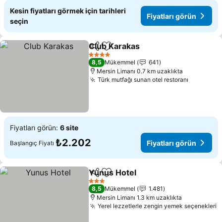
Kesin fiyatları görmek için tarihleri
Fiyatları görün
seçin
Club Karakas
Paylaş
Favorilerime ekle
4 Yıldız
8,5
Mükemmel
641
Mersin Limanı 0.7 km uzaklıkta
Türk mutfağı sunan otel restoranı
Fiyatları görün:
6 site
₺2.202
Fiyatları görün
Başlangıç Fiyatı
Yunus Hotel
Paylaş
Favorilerime ekle
3 Yıldız
8,5
Mükemmel
1.481
Mersin Limanı 1.3 km uzaklıkta
Yerel lezzetlerle zengin yemek seçenekleri