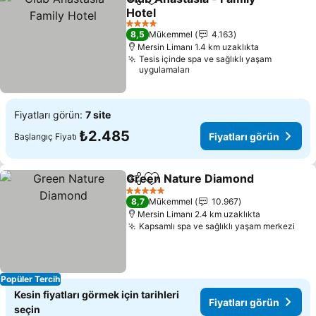
Paylaş
Favorilerime ekle
Hotel
4 Yıldız
8,5
Mükemmel
4.163
Mersin Limanı 1.4 km uzaklıkta
Tesis içinde spa ve sağlıklı yaşam
uygulamaları
Fiyatları görün:
7 site
₺2.485
Fiyatları görün
Başlangıç Fiyatı
Green Nature Diamond
Paylaş
Favorilerime ekle
5 Yıldız
8,7
Mükemmel
10.967
Mersin Limanı 2.4 km uzaklıkta
Kapsamlı spa ve sağlıklı yaşam merkezi
Popüler Tercih
Kesin fiyatları görmek için tarihleri
Fiyatları görün
seçin