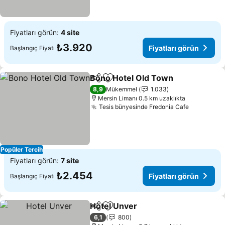
Fiyatları görün:
4 site
₺3.920
Fiyatları görün
Başlangıç Fiyatı
Bono Hotel Old Town
Paylaş
Favorilerime ekle
8,9
Mükemmel
1.033
Mersin Limanı 0.5 km uzaklıkta
Tesis bünyesinde Fredonia Cafe
Popüler Tercih
Fiyatları görün:
7 site
₺2.454
Fiyatları görün
Başlangıç Fiyatı
Hotel Unver
Paylaş
Favorilerime ekle
6,1
800