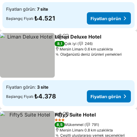
Fiyatları görün:
7 site
₺4.521
Fiyatları görün
Başlangıç Fiyatı
Liman Deluxe Hotel
Paylaş
Favorilerime ekle
8,1
Çok iyi
246
Mersin Limanı 0.6 km uzaklıkta
Olağanüstü deniz ürünleri yemekleri
Fiyatları görün:
3 site
₺4.378
Fiyatları görün
Başlangıç Fiyatı
Fifty5 Suite Hotel
Paylaş
Favorilerime ekle
3 Yıldız
8,5
Mükemmel
791
Mersin Limanı 0.8 km uzaklıkta
Çeşitli uluslararası yemek seçenekleri