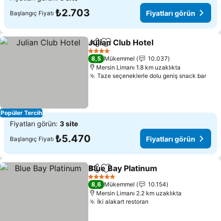
₺2.703
Fiyatları görün
Başlangıç Fiyatı
Julian Club Hotel
Paylaş
Favorilerime ekle
4 Yıldız
8,5
Mükemmel
10.037
Mersin Limanı 1.8 km uzaklıkta
Taze seçeneklerle dolu geniş snack bar
Popüler Tercih
Fiyatları görün:
3 site
₺5.470
Fiyatları görün
Başlangıç Fiyatı
Blue Bay Platinum
Paylaş
Favorilerime ekle
5 Yıldız
8,6
Mükemmel
10.154
Mersin Limanı 2.2 km uzaklıkta
İki alakart restoran