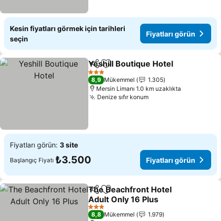
Kesin fiyatları görmek için tarihleri
Fiyatları görün
seçin
Yeshill Boutique Hotel
Paylaş
Favorilerime ekle
3 Yıldız
8,9
Mükemmel
1.305
Mersin Limanı 1.0 km uzaklıkta
Denize sıfır konum
Fiyatları görün:
3 site
₺3.500
Fiyatları görün
Başlangıç Fiyatı
The Beachfront Hotel
Paylaş
Favorilerime ekle
Adult Only 16 Plus
3 Yıldız
8,8
Mükemmel
1.979