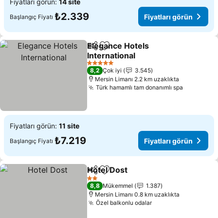
Fiyatları görün:
14 site
₺2.339
Fiyatları görün
Başlangıç Fiyatı
Elegance Hotels
Paylaş
Favorilerime ekle
International
5 Yıldız
8,2
Çok iyi
3.545
Mersin Limanı 2.2 km uzaklıkta
Türk hamamlı tam donanımlı spa
Fiyatları görün:
11 site
₺7.219
Fiyatları görün
Başlangıç Fiyatı
Hotel Dost
Paylaş
Favorilerime ekle
2 Yıldız
8,8
Mükemmel
1.387
Mersin Limanı 0.8 km uzaklıkta
Özel balkonlu odalar