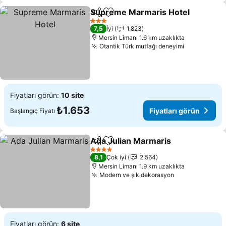
Supreme Marmaris Hotel
Paylaş
Favorilerime ekle
3 Yıldız
7,5
İyi
1.823
Mersin Limanı 1.6 km uzaklıkta
Otantik Türk mutfağı deneyimi
Fiyatları görün:
10 site
₺1.653
Fiyatları görün
Başlangıç Fiyatı
Ada Julian Marmaris
Paylaş
Favorilerime ekle
4 Yıldız
8,1
Çok iyi
2.564
Mersin Limanı 1.9 km uzaklıkta
Modern ve şık dekorasyon
Fiyatları görün:
6 site