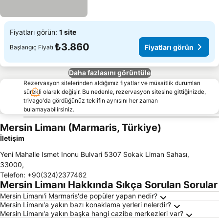
Fiyatları görün:
1 site
₺3.860
Fiyatları görün
Başlangıç Fiyatı
Daha fazlasını görüntüle
Rezervasyon sitelerinden aldığımız fiyatlar ve müsaitlik durumları
sürekli olarak değişir. Bu nedenle, rezervasyon sitesine gittiğinizde,
trivago'da gördüğünüz teklifin aynısını her zaman
bulamayabilirsiniz.
Mersin Limanı (Marmaris, Türkiye)
İletişim
Yeni Mahalle Ismet Inonu Bulvari 5307 Sokak Liman Sahası
,
33000
,
Telefon
:
+90(324)2377462
Mersin Limanı Hakkında Sıkça Sorulan Sorular
Mersin Limanı'i Marmaris'de popüler yapan nedir?
Mersin Limanı'a yakın bazı konaklama yerleri nelerdir?
Mersin Limanı'a yakın başka hangi cazibe merkezleri var?