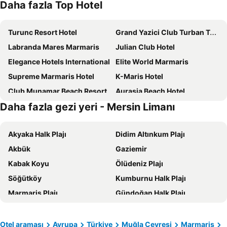
Daha fazla Top Hotel
Turunc Resort Hotel
Grand Yazici Club Turban Termal
Labranda Mares Marmaris
Julian Club Hotel
Elegance Hotels International
Elite World Marmaris
Supreme Marmaris Hotel
K-Maris Hotel
Club Munamar Beach Resort
Aurasia Beach Hotel
Daha fazla gezi yeri - Mersin Limanı
Marmaris Bay Resort - Adults Only
Grand Yazici Marmaris Palace - All Inclusive
Turunc Premium Hotel
Angel's Marmaris Hotel
Akyaka Halk Plajı
Didim Altınkum Plajı
Grand Aquarium
Ramitos Butik Hotel
Akbük
Gaziemir
Cettia Beach Resort
Club Karakas
Kabak Koyu
Ölüdeniz Plajı
Seren Sari Hotel
Joya Del Mar Hotel
Söğütköy
Kumburnu Halk Plajı
Faros Premium Beach
Moda Beach Otel
Marmaris Plajı
Gündoğan Halk Plajı
Casa De Maris Spa & Resort Hotel
Orka Lotus Beach
Bodrum Yalıkavak Yat Limanı
Kadınlar Denizi
Perios Beach House - Adults Only
L'Etoile Beach
Calis Beach
Kekova
Prime Beach Hotel
Golden Rock Beach
Otel araması
Avrupa
Türkiye
Muğla Çevresi
Marmaris