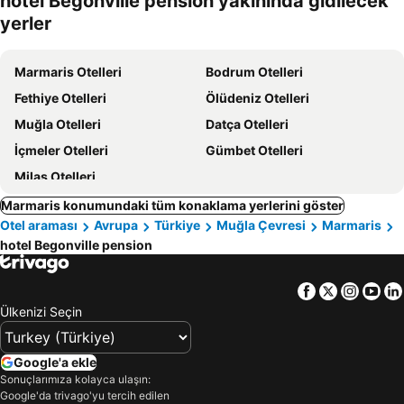
hotel Begonville pension yakınında gidilecek
oteller
yerler
Marmaris Otelleri
Bodrum Otelleri
Fethiye Otelleri
Ölüdeniz Otelleri
Muğla Otelleri
Datça Otelleri
İçmeler Otelleri
Gümbet Otelleri
Milas Otelleri
Marmaris konumundaki tüm konaklama yerlerini göster
Otel araması
Avrupa
Türkiye
Muğla Çevresi
Marmaris
hotel Begonville pension
Facebook
Twitter
Insta
Yo
Ülkenizi Seçin
Google'a ekle
Sonuçlarımıza kolayca ulaşın:
Google'da trivago'yu tercih edilen