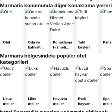
Marmaris konumunda diğer konaklama yerleri
Otel
Oda ve
Konaklama
Tatil
Pans
kahvaltı
Hizmeti
köyleri
sunan
Verilen
Marmaris bölgesindeki popüler otel
oteller
Apart
kategorileri
Daire
Ucuz
Lüks
Havuzlu
Evcil
Spa
oteller
oteller
oteller
hayvan
otelle
dostu