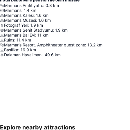
Marmaris Amfitiyatro
:
0.8
km
Marmaris
:
1.4
km
Marmaris Kalesi
:
1.6
km
Marmaris Müzesi
:
1.6
km
Fotoğraf Yeri
:
1.9
km
Marmaris Şehit Stadyumu
:
1.9
km
Marmaris Bal Evi
:
11
km
Ruins
:
11.4
km
Marmaris Resort. Amphitheater guest zone
:
13.2
km
Basilika
:
16.9
km
Dalaman Havalimanı
:
49.6
km
Explore nearby attractions