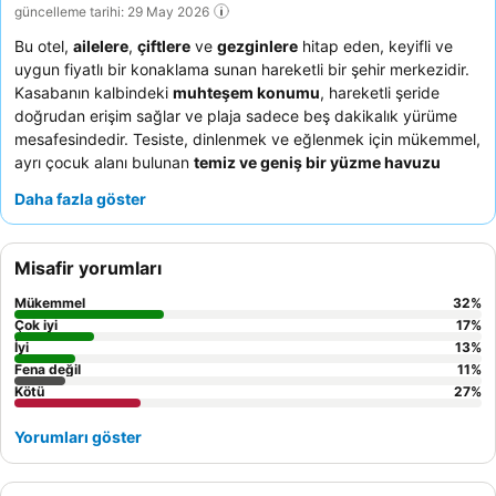
güncelleme tarihi: 29 May 2026
Bu otel,
ailelere
,
çiftlere
ve
gezginlere
hitap eden, keyifli ve
uygun fiyatlı bir konaklama sunan hareketli bir şehir merkezidir.
Kasabanın kalbindeki
muhteşem konumu
, hareketli şeride
doğrudan erişim sağlar ve plaja sadece beş dakikalık yürüme
mesafesindedir. Tesiste, dinlenmek ve eğlenmek için mükemmel,
ayrı çocuk alanı bulunan
temiz ve geniş bir yüzme havuzu
vardır. Konuklar, özellikle ilgili
animasyon ekibi
olmak üzere
Daha fazla göster
cana yakın ve yardımsever personeli
ve taze omlet istasyonu
içeren lezzetli, çeşitli
kahvaltı büfesini
sürekli olarak
övmektedir. Daha sakin bir konaklama için konuklara bahçeye
Misafir yorumları
bakan bir oda talep etmeleri önerilir.
Mükemmel
32
%
Çok iyi
17
%
İyi
13
%
Fena değil
11
%
Kötü
27
%
Yorumları göster