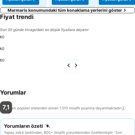
Marmaris konumundaki tüm konaklama yerlerini göster
Fiyat trendi
Son 30 günde trivago’daki en düşük fiyatlara dayanır
₺0
₺0
₺0
Yorumlar
7,1
en popüler sitelerden alınan 1.510 misafir puanına
dayanmaktadır
Yorumların özeti
Yapay zekâ tarafından, 800+ misafir yorumlarından özetlenmiştir · Son