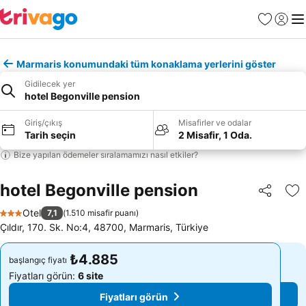
Favoriler
Giriş y
Me
Marmaris konumundaki tüm konaklama yerlerini göster
Gidilecek yer
hotel Begonville pension
Giriş/çıkış
Misafirler ve odalar
Tarih seçin
2 Misafir, 1 Oda.
Bize yapılan ödemeler sıralamamızı nasıl etkiler?
hotel Begonville pension
Paylaş
Fa
Otel
7,1
(
1.510 misafir puanı
)
3 Yıldız
Çıldır, 170. Sk. No:4, 48700, Marmaris, Türkiye
₺4.885
₺4.885
başlangıç fiyatı
başlangıç fiyatı
Fiyatları görün:
6 site
Fiyatları görün:
6 site
Fiyatları görün
Fiyatları görün