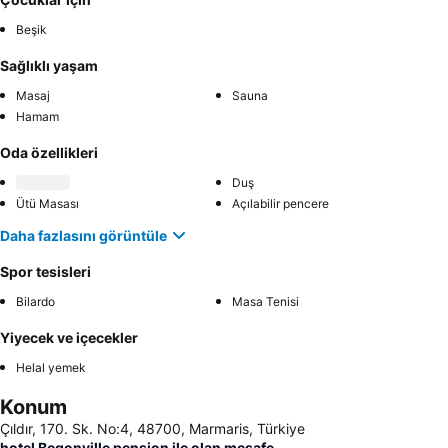
Beşik
Sağlıklı yaşam
Masaj
Sauna
Hamam
Oda özellikleri
Duş
Ütü Masası
Açılabilir pencere
Daha fazlasını görüntüle
Spor tesisleri
Bilardo
Masa Tenisi
Yiyecek ve içecekler
Helal yemek
Konum
Çıldır, 170. Sk. No:4, 48700, Marmaris, Türkiye
hotel Begonville pension ile olan mesafe