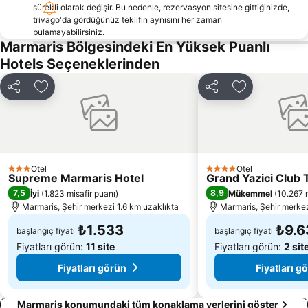
Marmaris Otobüs Terminali
Elli beach
sürekli olarak değişir. Bu nedenle, rezervasyon sitesine gittiğinizde,
trivago'da gördüğünüz teklifin aynısını her zaman
Caretta Caretta Dalyan Culture and Tourism Festival
Netsel Marina Marmaris
bulamayabilirsiniz.
Dalyanağzı
Aghios Nikolaos
Marmaris Bölgesindeki En Yüksek Puanlı
Hotels Seçeneklerinden
Marmaris fountain
Kaunos
Dalyan Camii
Kapalıçarşı
Paylaş
Favorilerime ekle
Paylaş
Favorilerime 
Rhodes City Tour
Nimporios
Traditional Settlement of Chora of Symi
Emborio Traditional Settlement
Saint Marina
Pedi
Myloi Limanı
Palazzo del Gran Maestro
Otel
Otel
3 Yıldız
4 Yıldız
Supreme Marmaris Hotel
Grand Yazici Club
Symi Island One day Cruise
Μedieval city of Rhodes
7,5
8,9
İyi
(
1.823 misafir puanı
)
Mükemmel
(
10.267 m
Saint Emilianos
Rhodos Sightseeing Train
Marmaris, Şehir merkezi 1.6 km uzaklıkta
Marmaris, Şehir merkez
₺1.533
₺9.6
başlangıç fiyatı
başlangıç fiyatı
Fiyatları görün:
11 site
Fiyatları görün:
2 sit
Fiyatları görün
Fiyatları g
Marmaris konumundaki tüm konaklama yerlerini göster