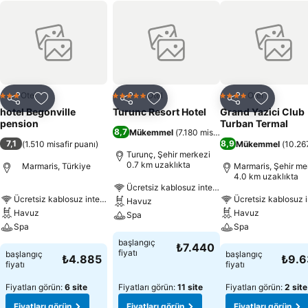
Otel
Otel
Otel
3 Yıldız
5 Yıldız
4 Yıldız
Paylaş
Favorilerime ekle
Paylaş
Favorilerime ekle
Paylaş
Favoriler
hotel Begonville
Turunc Resort Hotel
Grand Yazici Club
pension
Turban Termal
8,7
Mükemmel
(
7.180 misafir puanı
)
7,1
8,9
(
1.510 misafir puanı
)
Mükemmel
(
10.267
Turunç, Şehir merkezi
0.7 km uzaklıkta
Marmaris, Türkiye
Marmaris, Şehir me
4.0 km uzaklıkta
Ücretsiz kablosuz internet
Ücretsiz kablosuz internet
Ücretsiz kablosuz i
Havuz
Havuz
Havuz
Spa
Spa
Spa
başlangıç
₺7.440
fiyatı
başlangıç
başlangıç
₺4.885
₺9.
fiyatı
fiyatı
Fiyatları görün:
6 site
Fiyatları görün:
11 site
Fiyatları görün:
2 site
Fiyatları görün
Fiyatları görün
Fiyatları görün