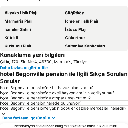
Haritayı genişlet
Akyaka Halk Plajı
Söğütköy
Marmaris Plajı
İçmeler Halk Plajı
İçmeler Sahili
İztuzu Plajı
Kötekli
Çökertme
Kızkumu Plajı
Sultaniye Kaplıcaları
Konaklama yeri bilgileri
Dalaman Airport
Marmaris Limanı
Çıldır, 170. Sk. No:4, 48700, Marmaris, Türkiye
Turunc Halk Plajı
Sedir Adası
Daha fazlasını görüntüle
Barlar Sokağı
Köyceğiz-Göl
hotel Begonville pension ile İlgili Sıkça Sorulan
Aqua Dream Su Parkı
Old Town Gates
Sorular
Bördübet
Muğla Otobüs Terminali
hotel Begonville pension'de bir havuz alanı var mı?
hotel Begonville pension'de evcil hayvanlara izin veriliyor mu?
Akyaka Tren Garı
Sea Turtle Research Rescue and Rehabilitation Centre
hotel Begonville pension'de otopark mevcut mu?
hotel Begonville pension nerede bulunuyor?
Symi
Marmaris Yacht Marina
hotel Begonville pension'e yakın popüler cazibe merkezleri nelerdir?
Marmaris Kalesi
Mersin Limanı
Daha fazlasını görüntüle
Atlantis Su Parkı
Club Mistral Martı Marina Halk Plajı
Rezervasyon sitelerinden aldığımız fiyatlar ve müsaitlik durumları