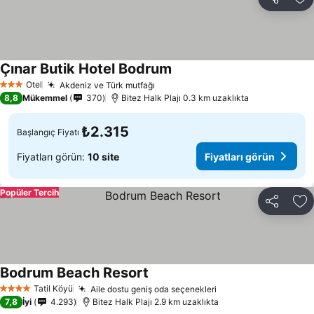
Paylaş
Fa
Çınar Butik Hotel Bodrum
Otel
Akdeniz ve Türk mutfağı
3 Yıldız
8,8
Mükemmel
370
Bitez Halk Plajı 0.3 km uzaklıkta
₺2.315
Başlangıç Fiyatı
Fiyatları görün:
10 site
Fiyatları görün
Popüler Tercih
Paylaş
Fa
Bodrum Beach Resort
Tatil Köyü
Aile dostu geniş oda seçenekleri
4 Yıldız
7,8
İyi
4.293
Bitez Halk Plajı 2.9 km uzaklıkta