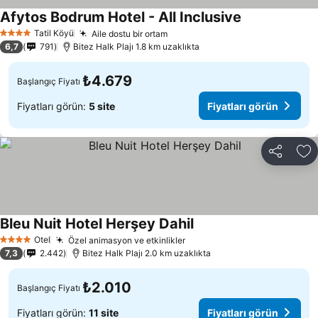
Afytos Bodrum Hotel - All Inclusive
Tatil Köyü
Aile dostu bir ortam
4 Yıldız
6,7
791
Bitez Halk Plajı 1.8 km uzaklıkta
₺4.679
Başlangıç Fiyatı
Fiyatları görün:
5 site
Fiyatları görün
Paylaş
Fa
Bleu Nuit Hotel Herşey Dahil
Otel
Özel animasyon ve etkinlikler
4 Yıldız
7,3
2.442
Bitez Halk Plajı 2.0 km uzaklıkta
₺2.010
Başlangıç Fiyatı
Fiyatları görün:
11 site
Fiyatları görün