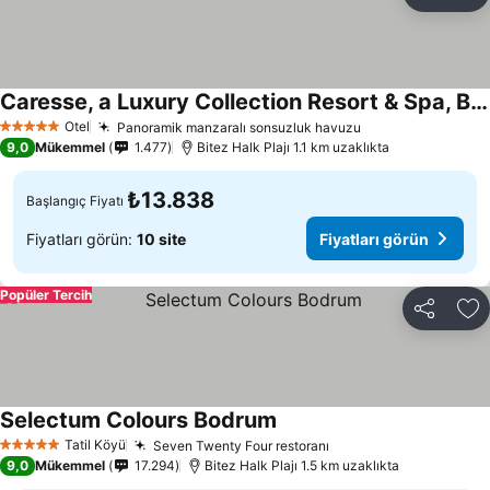
Paylaş
Fa
Caresse, a Luxury Collection Resort & Spa, Bodrum
Otel
Panoramik manzaralı sonsuzluk havuzu
5 Yıldız
9,0
Mükemmel
1.477
Bitez Halk Plajı 1.1 km uzaklıkta
₺13.838
Başlangıç Fiyatı
Fiyatları görün:
10 site
Fiyatları görün
Popüler Tercih
Paylaş
Fa
Selectum Colours Bodrum
Tatil Köyü
Seven Twenty Four restoranı
5 Yıldız
9,0
Mükemmel
17.294
Bitez Halk Plajı 1.5 km uzaklıkta