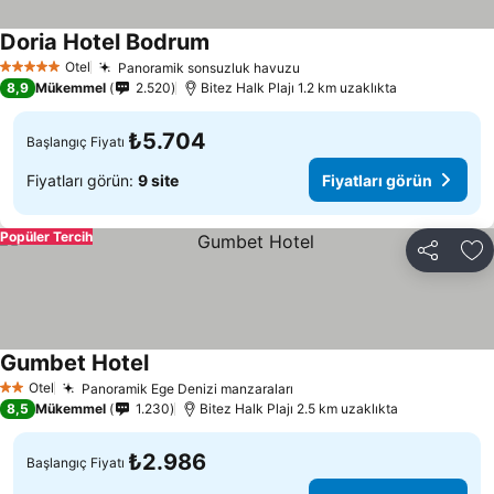
Doria Hotel Bodrum
Otel
Panoramik sonsuzluk havuzu
5 Yıldız
8,9
Mükemmel
2.520
Bitez Halk Plajı 1.2 km uzaklıkta
₺5.704
Başlangıç Fiyatı
Fiyatları görün:
9 site
Fiyatları görün
Popüler Tercih
Paylaş
Fa
Gumbet Hotel
Otel
Panoramik Ege Denizi manzaraları
2 Yıldız
8,5
Mükemmel
1.230
Bitez Halk Plajı 2.5 km uzaklıkta
₺2.986
Başlangıç Fiyatı