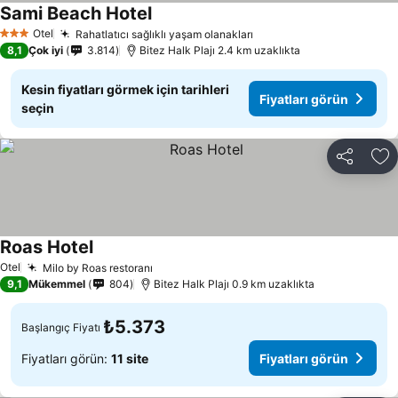
Sami Beach Hotel
Otel
Rahatlatıcı sağlıklı yaşam olanakları
3 Yıldız
8,1
Çok iyi
3.814
Bitez Halk Plajı 2.4 km uzaklıkta
Kesin fiyatları görmek için tarihleri
Fiyatları görün
seçin
Paylaş
Fa
Roas Hotel
Otel
Milo by Roas restoranı
9,1
Mükemmel
804
Bitez Halk Plajı 0.9 km uzaklıkta
₺5.373
Başlangıç Fiyatı
Fiyatları görün:
11 site
Fiyatları görün