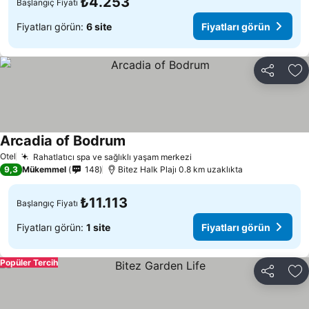
₺4.253
Başlangıç Fiyatı
Fiyatları görün:
6 site
Fiyatları görün
Paylaş
Fa
Arcadia of Bodrum
Otel
Rahatlatıcı spa ve sağlıklı yaşam merkezi
9,3
Mükemmel
148
Bitez Halk Plajı 0.8 km uzaklıkta
₺11.113
Başlangıç Fiyatı
Fiyatları görün:
1 site
Fiyatları görün
Popüler Tercih
Paylaş
Fa