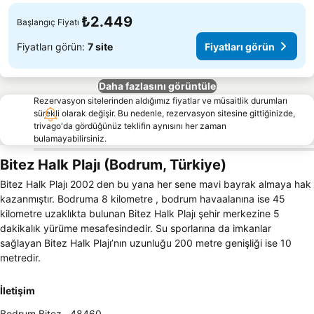
₺2.449
Başlangıç Fiyatı
Fiyatları görün:
7 site
Fiyatları görün
Daha fazlasını görüntüle
Rezervasyon sitelerinden aldığımız fiyatlar ve müsaitlik durumları
sürekli olarak değişir. Bu nedenle, rezervasyon sitesine gittiğinizde,
trivago'da gördüğünüz teklifin aynısını her zaman
bulamayabilirsiniz.
Bitez Halk Plajı (Bodrum, Türkiye)
Bitez Halk Plajı 2002 den bu yana her sene mavi bayrak almaya hak
kazanmıştır. Bodruma 8 kilometre , bodrum havaalanına ise 45
kilometre uzaklıkta bulunan Bitez Halk Plajı şehir merkezine 5
dakikalık yürüme mesafesindedir. Su sporlarına da imkanlar
sağlayan Bitez Halk Plajı’nın uzunluğu 200 metre genişliği ise 10
metredir.
İletişim
Bodrum Bitez
,
48460
,