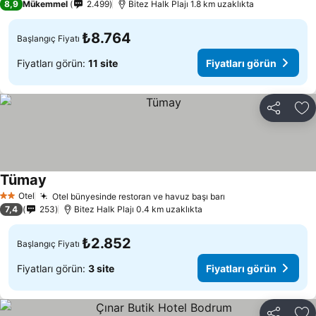
8,9
Mükemmel
2.499
Bitez Halk Plajı 1.8 km uzaklıkta
₺8.764
Başlangıç Fiyatı
Fiyatları görün:
11 site
Fiyatları görün
Paylaş
Fa
Tümay
Otel
Otel bünyesinde restoran ve havuz başı barı
2 Yıldız
7,4
253
Bitez Halk Plajı 0.4 km uzaklıkta
₺2.852
Başlangıç Fiyatı
Fiyatları görün:
3 site
Fiyatları görün