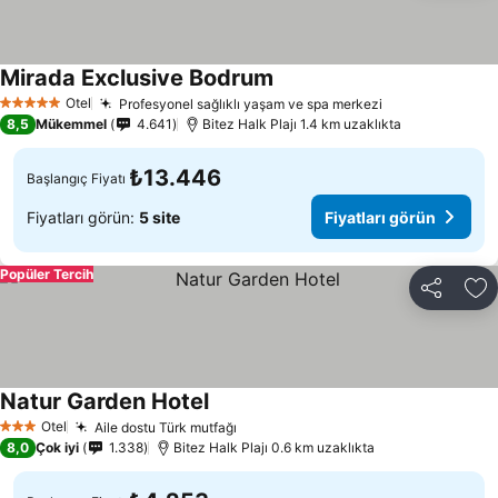
Mirada Exclusive Bodrum
Otel
Profesyonel sağlıklı yaşam ve spa merkezi
5 Yıldız
8,5
Mükemmel
4.641
Bitez Halk Plajı 1.4 km uzaklıkta
₺13.446
Başlangıç Fiyatı
Fiyatları görün:
5 site
Fiyatları görün
Popüler Tercih
Paylaş
Fa
Natur Garden Hotel
Otel
Aile dostu Türk mutfağı
3 Yıldız
8,0
Çok iyi
1.338
Bitez Halk Plajı 0.6 km uzaklıkta