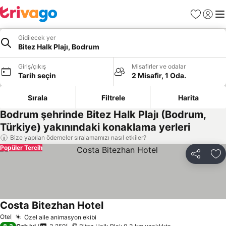
Favoriler
Giriş y
Me
Gidilecek yer
Bitez Halk Plajı, Bodrum
Giriş/çıkış
Misafirler ve odalar
Tarih seçin
2 Misafir, 1 Oda.
Sırala
Filtrele
Harita
Bodrum şehrinde Bitez Halk Plajı (Bodrum,
Türkiye) yakınındaki konaklama yerleri
Bize yapılan ödemeler sıralamamızı nasıl etkiler?
Popüler Tercih
Paylaş
Fa
Costa Bitezhan Hotel
Otel
Özel aile animasyon ekibi