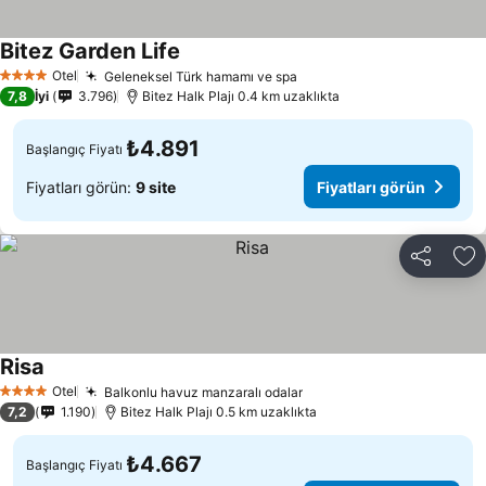
Bitez Garden Life
Otel
Geleneksel Türk hamamı ve spa
4 Yıldız
7,8
İyi
3.796
Bitez Halk Plajı 0.4 km uzaklıkta
₺4.891
Başlangıç Fiyatı
Fiyatları görün:
9 site
Fiyatları görün
Paylaş
Fa
Risa
Otel
Balkonlu havuz manzaralı odalar
4 Yıldız
7,2
1.190
Bitez Halk Plajı 0.5 km uzaklıkta
₺4.667
Başlangıç Fiyatı