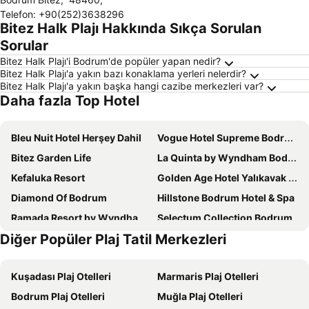
Telefon
:
+90(252)3638296
Bitez Halk Plajı Hakkında Sıkça Sorulan
Sorular
Bitez Halk Plajı'i Bodrum'de popüler yapan nedir?
Bitez Halk Plajı'a yakın bazı konaklama yerleri nelerdir?
Bitez Halk Plajı'a yakın başka hangi cazibe merkezleri var?
Daha fazla Top Hotel
Bleu Nuit Hotel Herşey Dahil
Vogue Hotel Supreme Bodrum
Bitez Garden Life
La Quinta by Wyndham Bodrum
Kefaluka Resort
Golden Age Hotel Yalıkavak Bodrum
Diamond Of Bodrum
Hillstone Bodrum Hotel & Spa
Ramada Resort by Wyndham Bodrum
Selectum Collection Bodrum
Diğer Popüler Plaj Tatil Merkezleri
Anadolu Hotel Bodrum
Paloma Family Club
Yasmin Bodrum Resort
Mio Bianco Resort
Kuşadası Plaj Otelleri
Marmaris Plaj Otelleri
Hyde Bodrum
Club Muskebi
Bodrum Plaj Otelleri
Muğla Plaj Otelleri
Söz Hotel
Crystal Hotel Bodrum