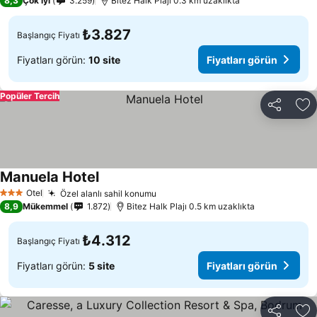
8,3
Çok iyi
3.259
Bitez Halk Plajı 0.3 km uzaklıkta
₺3.827
Başlangıç Fiyatı
Fiyatları görün:
10 site
Fiyatları görün
Popüler Tercih
Paylaş
Fa
Manuela Hotel
Otel
Özel alanlı sahil konumu
3 Yıldız
8,9
Mükemmel
1.872
Bitez Halk Plajı 0.5 km uzaklıkta
₺4.312
Başlangıç Fiyatı
Fiyatları görün:
5 site
Fiyatları görün