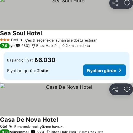
Paylaş
Fa
Sea Soul Hotel
Otel
Çeşitli seçenekler sunan aile dostu restoran
3 Yıldız
7,9
İyi
230
Bitez Halk Plajı 0.2 km uzaklıkta
₺6.030
Başlangıç Fiyatı
Fiyatları görün:
2 site
Fiyatları görün
Paylaş
Fa
Casa De Nova Hotel
Otel
Benzersiz açık yüzme havuzu
9,6
Mükemmel
566
Bitez Halk Plajı 1.6 km uzaklıkta