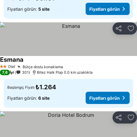
Fiyatları görün:
5 site
Fiyatları görün
Paylaş
Fa
Esmana
Otel
Bütçe dostu konaklama
2 Yıldız
7,6
İyi
301
Bitez Halk Plajı 0.0 km uzaklıkta
₺1.264
Başlangıç Fiyatı
Fiyatları görün:
6 site
Fiyatları görün
Paylaş
Fa