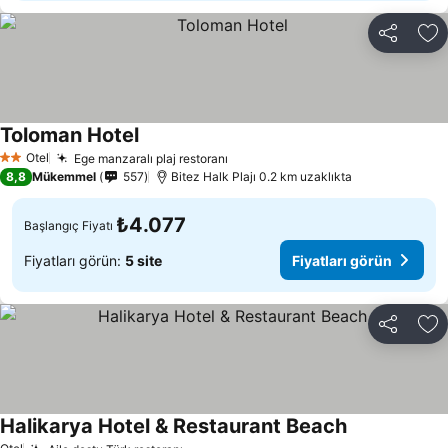
Paylaş
Fa
Toloman Hotel
Otel
Ege manzaralı plaj restoranı
2 Yıldız
8,8
Mükemmel
557
Bitez Halk Plajı 0.2 km uzaklıkta
₺4.077
Başlangıç Fiyatı
Fiyatları görün:
5 site
Fiyatları görün
Paylaş
Fa
Halikarya Hotel & Restaurant Beach