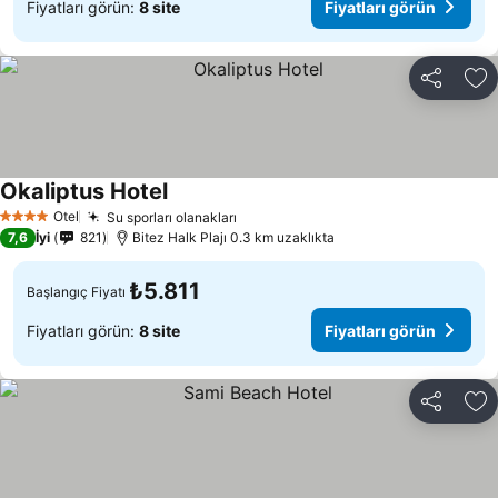
Fiyatları görün:
8 site
Fiyatları görün
Paylaş
Fa
Okaliptus Hotel
Otel
Su sporları olanakları
4 Yıldız
7,6
İyi
821
Bitez Halk Plajı 0.3 km uzaklıkta
₺5.811
Başlangıç Fiyatı
Fiyatları görün:
8 site
Fiyatları görün
Paylaş
Fa