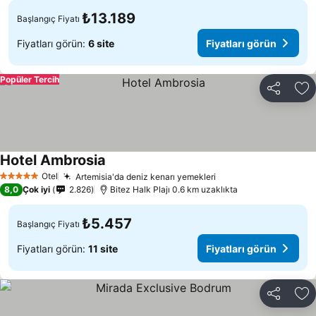
₺13.189
Başlangıç Fiyatı
Fiyatları görün:
6 site
Fiyatları görün
Popüler Tercih
Paylaş
Fa
Hotel Ambrosia
Otel
Artemisia'da deniz kenarı yemekleri
5 Yıldız
8,0
Çok iyi
2.826
Bitez Halk Plajı 0.6 km uzaklıkta
₺5.457
Başlangıç Fiyatı
Fiyatları görün:
11 site
Fiyatları görün
Paylaş
Fa