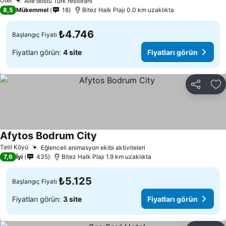
Otel
Aile dostu Türk restoranı
8,5
Mükemmel
18
Bitez Halk Plajı 0.0 km uzaklıkta
₺4.746
Başlangıç Fiyatı
Fiyatları görün:
4 site
Fiyatları görün
Paylaş
Fa
Afytos Bodrum City
Tatil Köyü
Eğlenceli animasyon ekibi aktiviteleri
7,6
İyi
435
Bitez Halk Plajı 1.9 km uzaklıkta
₺5.125
Başlangıç Fiyatı
Fiyatları görün:
3 site
Fiyatları görün