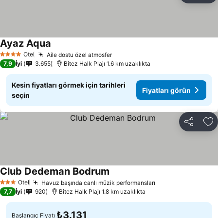
Ayaz Aqua
Otel
Aile dostu özel atmosfer
4 Yıldız
7,9
İyi
3.655
Bitez Halk Plajı 1.6 km uzaklıkta
Kesin fiyatları görmek için tarihleri
Fiyatları görün
seçin
Paylaş
Fa
Club Dedeman Bodrum
Otel
Havuz başında canlı müzik performansları
3 Yıldız
7,7
İyi
920
Bitez Halk Plajı 1.8 km uzaklıkta
₺3.131
Başlangıç Fiyatı