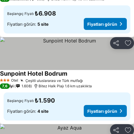
₺6.908
Başlangıç Fiyatı
Fiyatları görün:
5 site
Fiyatları görün
Paylaş
Fa
Sunpoint Hotel Bodrum
Otel
Çeşitli uluslararası ve Türk mutfağı
3 Yıldız
7,6
İyi
1.608
Bitez Halk Plajı 1.6 km uzaklıkta
₺1.590
Başlangıç Fiyatı
Fiyatları görün:
4 site
Fiyatları görün
Paylaş
Fa