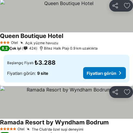
Paylaş
Fa
Queen Boutique Hotel
Otel
Açık yüzme havuzu
3 Yıldız
8,2
Çok iyi
424
Bitez Halk Plajı 0.9 km uzaklıkta
₺3.288
Başlangıç Fiyatı
Fiyatları görün:
9 site
Fiyatları görün
Paylaş
Fa
Ramada Resort by Wyndham Bodrum
Otel
The Club'da özel suşi deneyimi
5 Yıldız