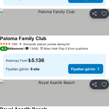
Paylaş
Fa
Paloma Family Club
Otel
Romantik alakart yemek deneyimi
4 Yıldız
8,5
Mükemmel
1.646
Bitez Halk Plajı 0.6 km uzaklıkta
₺5.136
Başlangıç Fiyatı
Fiyatları görün:
6 site
Fiyatları görün
Paylaş
Fa