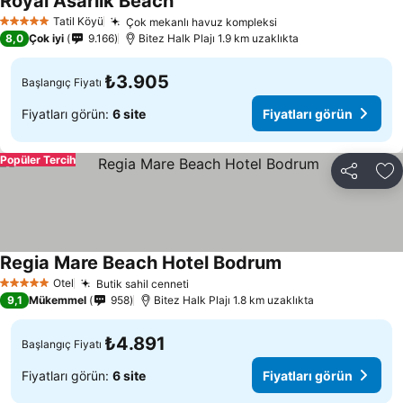
Royal Asarlik Beach
Tatil Köyü
Çok mekanlı havuz kompleksi
5 Yıldız
8,0
Çok iyi
9.166
Bitez Halk Plajı 1.9 km uzaklıkta
₺3.905
Başlangıç Fiyatı
Fiyatları görün:
6 site
Fiyatları görün
Popüler Tercih
Paylaş
Fa
Regia Mare Beach Hotel Bodrum
Otel
Butik sahil cenneti
5 Yıldız
9,1
Mükemmel
958
Bitez Halk Plajı 1.8 km uzaklıkta
₺4.891
Başlangıç Fiyatı
Fiyatları görün:
6 site
Fiyatları görün