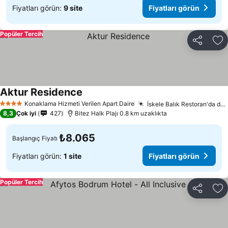
Fiyatları görün:
9 site
Fiyatları görün
Popüler Tercih
Paylaş
Fa
Aktur Residence
Konaklama Hizmeti Verilen Apart Daire
İskele Balık Restoran'da deniz ürünleri ziyafeti
4 Yıldız
8,3
Çok iyi
427
Bitez Halk Plajı 0.8 km uzaklıkta
₺8.065
Başlangıç Fiyatı
Fiyatları görün:
1 site
Fiyatları görün
Popüler Tercih
Paylaş
Fa