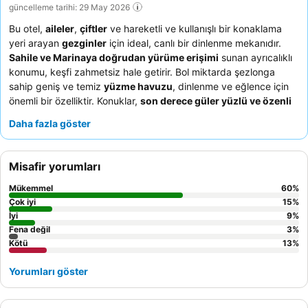
güncelleme tarihi: 29 May 2026
Bu otel,
aileler
,
çiftler
ve hareketli ve kullanışlı bir konaklama
yeri arayan
gezginler
için ideal, canlı bir dinlenme mekanıdır.
Sahile ve Marinaya doğrudan yürüme erişimi
sunan ayrıcalıklı
konumu, keşfi zahmetsiz hale getirir. Bol miktarda şezlonga
sahip geniş ve temiz
yüzme havuzu
, dinlenme ve eğlence için
önemli bir özelliktir. Konuklar,
son derece güler yüzlü ve özenli
personeli
ve otelin restoranındaki lezzetli, çeşitli menüyü sürekli
Daha fazla göster
olarak övmektedir. En iyi deneyim için,
muhtemelen daha geniş
manzaralar
ve daha sakin bir konaklama için
üst katlarda bir
oda
talep etmeyi düşünebilirsiniz.
Misafir yorumları
Mükemmel
60
%
Çok iyi
15
%
İyi
9
%
Fena değil
3
%
Kötü
13
%
Yorumları göster