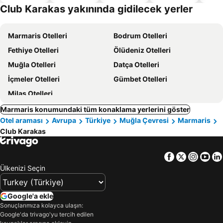
dostu
Club Karakas yakınında gidilecek yerler
oteller
Marmaris Otelleri
Bodrum Otelleri
Fethiye Otelleri
Ölüdeniz Otelleri
Muğla Otelleri
Datça Otelleri
İçmeler Otelleri
Gümbet Otelleri
Milas Otelleri
Marmaris konumundaki tüm konaklama yerlerini göster
Otel araması
Avrupa
Türkiye
Muğla Çevresi
Marmaris
Club Karakas
Facebook
Twitter
Insta
Yo
Ülkenizi Seçin
Google'a ekle
Sonuçlarımıza kolayca ulaşın:
Google'da trivago'yu tercih edilen