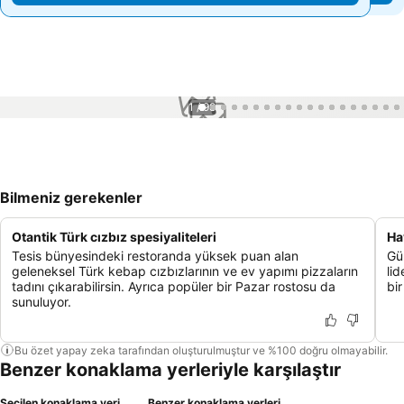
1 / 98
Bilmeniz gerekenler
Otantik Türk cızbız spesiyaliteleri
Ha
Tesis bünyesindeki restoranda yüksek puan alan
Gül
geleneksel Türk kebap cızbızlarının ve ev yapımı pizzaların
lid
tadını çıkarabilirsin. Ayrıca popüler bir Pazar rostosu da
bir
sunuluyor.
Bu özet yapay zeka tarafından oluşturulmuştur ve %100 doğru olmayabilir.
Benzer konaklama yerleriyle karşılaştır
Seçilen konaklama yeri
Benzer konaklama yerleri