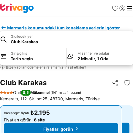
Favoriler
Giriş y
Me
Marmaris konumundaki tüm konaklama yerlerini göster
Gidilecek yer
Club Karakas
Giriş/çıkış
Misafirler ve odalar
Tarih seçin
2 Misafir, 1 Oda.
Bize yapılan ödemeler sıralamamızı nasıl etkiler?
Club Karakas
Paylaş
Fa
Otel
8,5
Mükemmel
(
641 misafir puanı
)
4 Yıldız
Kemeraltı, 112. Sk. no:25, 48700, Marmaris, Türkiye
₺2.195
₺2.195
başlangıç fiyatı
başlangıç fiyatı
Fiyatları görün:
6 site
Fiyatları görün:
6 site
Fiyatları görün
Fiyatları görün