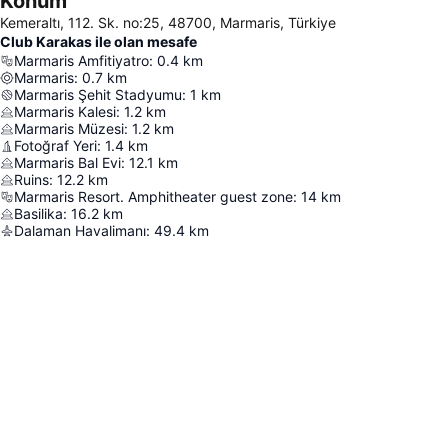
Konum
Kemeraltı, 112. Sk. no:25, 48700, Marmaris, Türkiye
Club Karakas ile olan mesafe
Marmaris Amfitiyatro
:
0.4
km
Marmaris
:
0.7
km
Marmaris Şehit Stadyumu
:
1
km
Marmaris Kalesi
:
1.2
km
Marmaris Müzesi
:
1.2
km
Fotoğraf Yeri
:
1.4
km
Marmaris Bal Evi
:
12.1
km
Ruins
:
12.2
km
Marmaris Resort. Amphitheater guest zone
:
14
km
Basilika
:
16.2
km
Dalaman Havalimanı
:
49.4
km