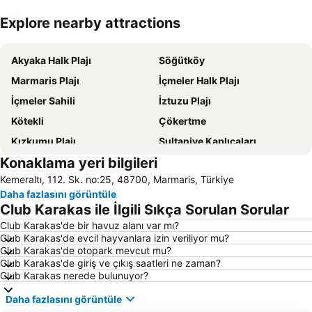
Explore nearby attractions
Haritayı genişlet
Akyaka Halk Plajı
Söğütköy
Marmaris Plajı
İçmeler Halk Plajı
İçmeler Sahili
İztuzu Plajı
Kötekli
Çökertme
Kızkumu Plajı
Sultaniye Kaplıcaları
Konaklama yeri bilgileri
Dalaman Airport
Marmaris Limanı
Kemeraltı, 112. Sk. no:25, 48700, Marmaris, Türkiye
Turunc Halk Plajı
Sedir Adası
Daha fazlasını görüntüle
Barlar Sokağı
Köyceğiz-Göl
Club Karakas ile İlgili Sıkça Sorulan Sorular
Aqua Dream Su Parkı
Old Town Gates
Club Karakas'de bir havuz alanı var mı?
Club Karakas'de evcil hayvanlara izin veriliyor mu?
Bördübet
Muğla Otobüs Terminali
Club Karakas'de otopark mevcut mu?
Akyaka Tren Garı
Sea Turtle Research Rescue and Rehabilitation Centre
Club Karakas'de giriş ve çıkış saatleri ne zaman?
Club Karakas nerede bulunuyor?
Symi
Marmaris Yacht Marina
Daha fazlasını görüntüle
Marmaris Kalesi
Mersin Limanı