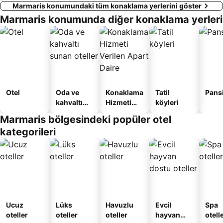
Marmaris konumundaki tüm konaklama yerlerini göster
Marmaris konumunda diğer konaklama yerleri
Otel
Oda ve
Konaklama
Tatil
Pans
kahvaltı
Hizmeti
köyleri
sunan
Verilen
Marmaris bölgesindeki popüler otel
oteller
Apart
kategorileri
Daire
Ucuz
Lüks
Havuzlu
Evcil
Spa
oteller
oteller
oteller
hayvan
otelle