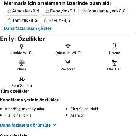
Marmaris için ortalamanın üzerinde puan aldı
Atmosfer
•
9,4
Deneyim
•
9,1
Konaklama yeri
•
8,8
Temizlik
•
8,5
Havuz
•
8,5
Daha fazla puan göster
En İyi Özellikler
Lobide Wi-Fi
Odalarda Wi-Fi
Havuz
Klima
Restoran
Otel Barı
Spor Salonu
Tüm özellikler
Konaklama yerinin özellikleri
Atari/Bilgisayar oyunları
Giriş Salonu/lobi
Hızlı giriş / çıkış
Asansör
Daha fazlasını görüntüle
Çocuklar için