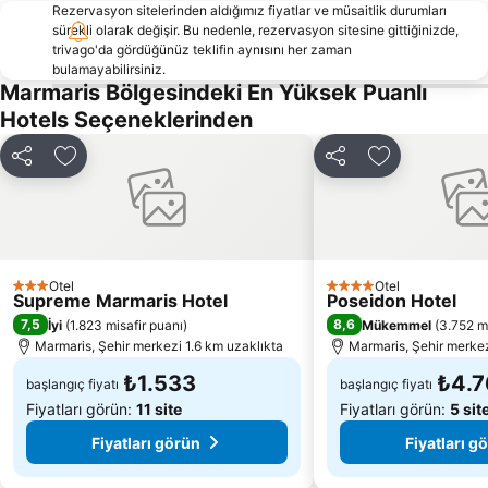
Rezervasyon sitelerinden aldığımız fiyatlar ve müsaitlik durumları
Atlantis Su Parkı
Club Mistral Martı Marina Halk Plajı
sürekli olarak değişir. Bu nedenle, rezervasyon sitesine gittiğinizde,
Marmaris Otobüs Terminali
Elli beach
trivago'da gördüğünüz teklifin aynısını her zaman
bulamayabilirsiniz.
Caretta Caretta Dalyan Culture and Tourism Festival
Netsel Marina Marmaris
Marmaris Bölgesindeki En Yüksek Puanlı
Dalyanağzı
Aghios Nikolaos
Hotels Seçeneklerinden
Marmaris fountain
Kaunos
Paylaş
Favorilerime ekle
Paylaş
Favorilerime 
Dalyan Camii
Kapalıçarşı
Rhodes City Tour
Nimporios
Traditional Settlement of Chora of Symi
Emborio Traditional Settlement
Saint Marina
Pedi
Otel
Otel
3 Yıldız
4 Yıldız
Supreme Marmaris Hotel
Poseidon Hotel
Myloi Limanı
Palazzo del Gran Maestro
7,5
8,6
İyi
(
1.823 misafir puanı
)
Mükemmel
(
3.752 mi
Symi Island One day Cruise
Μedieval city of Rhodes
Marmaris, Şehir merkezi 1.6 km uzaklıkta
Marmaris, Şehir merkez
Saint Emilianos
Rhodos Sightseeing Train
₺1.533
₺4.
başlangıç fiyatı
başlangıç fiyatı
Fiyatları görün:
11 site
Fiyatları görün:
5 sit
Fiyatları görün
Fiyatları g