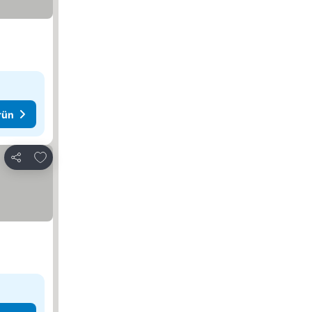
rün
Favorilerime ekle
Paylaş