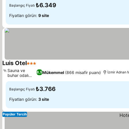
₺6.349
Başlangıç Fiyatı
Fiyatları görün:
9 site
Luis Otel
3 Yıldız
Sauna ve
Mükemmel
(866 misafir puanı)
8,5
İzmir Adnan 
buhar odalı
spa
₺3.766
Başlangıç Fiyatı
Fiyatları görün:
3 site
Popüler Tercih