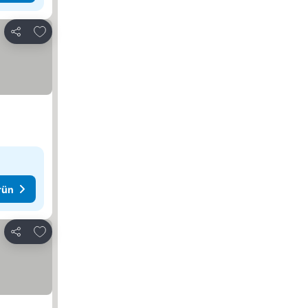
Favorilerime ekle
Paylaş
rün
Favorilerime ekle
Paylaş