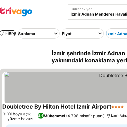
Gidilecek yer
Filtre
Sıralama
Fiyat
İzmir Adn
İzmir şehrinde İzmir Adnan
yakınındaki konaklama yerl
Doubletree By Hilton Hotel Izmir Airport
4 Yıldı
Yıl boyu açık
Mükemmel
(4.798 misafir puanı)
8,6
İzmir Adn
yüzme havuzu