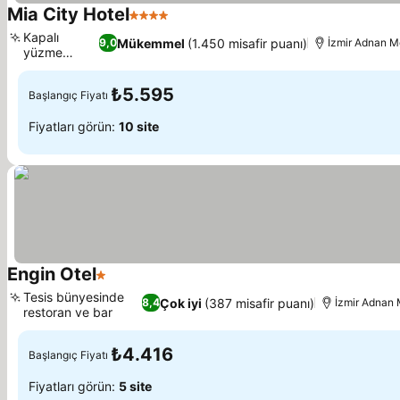
Mia City Hotel
4 Yıldız
Kapalı
Mükemmel
(1.450 misafir puanı)
9,0
İzmir Adnan M
yüzme
havuzu
₺5.595
Başlangıç Fiyatı
Fiyatları görün:
10 site
Engin Otel
1 Yıldız
Tesis bünyesinde
Çok iyi
(387 misafir puanı)
8,4
İzmir Adnan 
restoran ve bar
₺4.416
Başlangıç Fiyatı
Fiyatları görün:
5 site