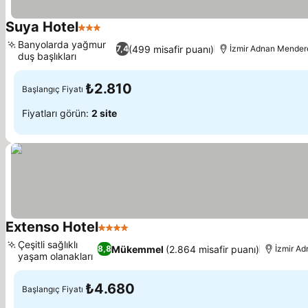
Suya Hotel
3 Yıldız
Banyolarda yağmur
(499 misafir puanı)
7,4
İzmir Adnan Mendere
duş başlıkları
₺2.810
Başlangıç Fiyatı
Fiyatları görün:
2 site
Extenso Hotel
4 Yıldız
Çeşitli sağlıklı
Mükemmel
(2.864 misafir puanı)
8,8
İzmir A
yaşam olanakları
₺4.680
Başlangıç Fiyatı