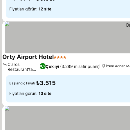
Fiyatları görün:
12 site
Orty Airport Hotel
4 Yıldız
Claros
Çok iyi
(3.289 misafir puanı)
8,2
İzmir Adnan M
Restaurant'ta
yemek
₺3.515
Başlangıç Fiyatı
Fiyatları görün:
13 site