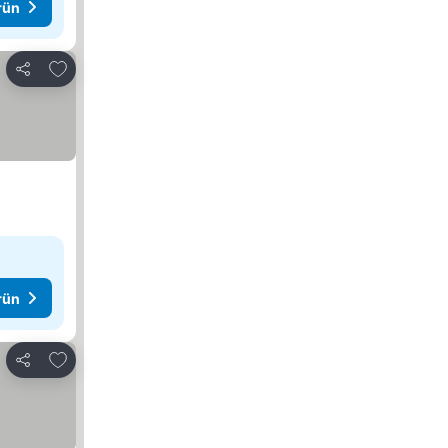
rün
Favorilerime ekle
Paylaş
rün
Favorilerime ekle
Paylaş