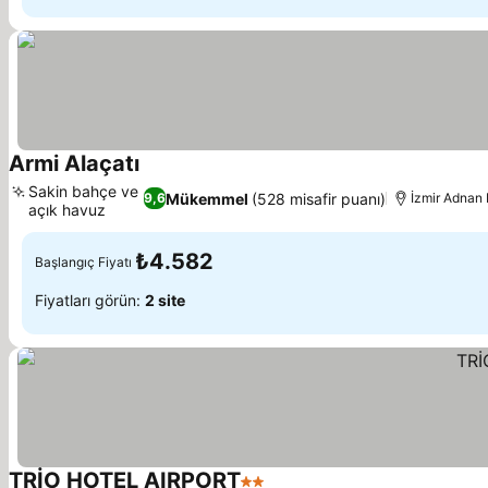
Armi Alaçatı
Sakin bahçe ve
Mükemmel
(528 misafir puanı)
9,6
İzmir Adnan
açık havuz
₺4.582
Başlangıç Fiyatı
Fiyatları görün:
2 site
TRİO HOTEL AIRPORT