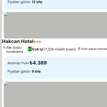
Fiyatları görün:
12 site
Hakcan Hotel
3 Yıldız
Aile dostu
Çok iyi
(1.229 misafir puanı)
8,2
İzmir Adnan Mender
konaklama
₺4.389
Başlangıç Fiyatı
Fiyatları görün:
9 site