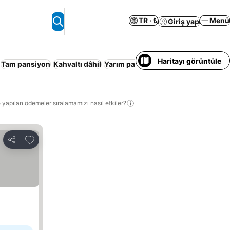
TR · ₺
Menü
Giriş yap
Haritayı görüntüle
Tam pansiyon
Kahvaltı dâhil
Yarım pansiyon
Tatil Köyü
Konaklam
 yapılan ödemeler sıralamamızı nasıl etkiler?
Favorilerime ekle
Paylaş