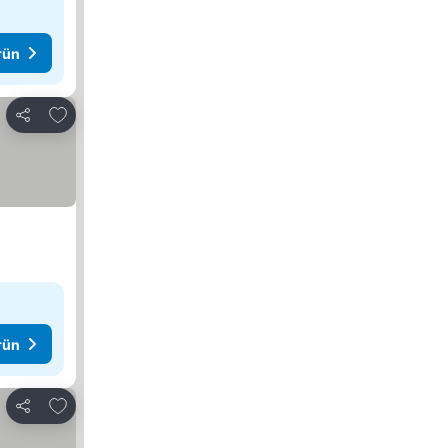
rün
Favorilerime ekle
Paylaş
rün
Favorilerime ekle
Paylaş