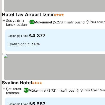
Hotel Tav Airport Izmir
4 Yıldız
Ses yalıtımlı
Mükemmel
(5.273 misafir puanı)
8,6
İzmir Adna
konuk odaları
₺4.377
Başlangıç Fiyatı
Fiyatları görün:
7 site
Svalinn Hotel
4 Yıldız
Çatı teras
Mükemmel
(3.721 misafir puanı)
9,0
İzmir Adnan Men
restoranı
₺5.587
Başlangıç Fiyatı