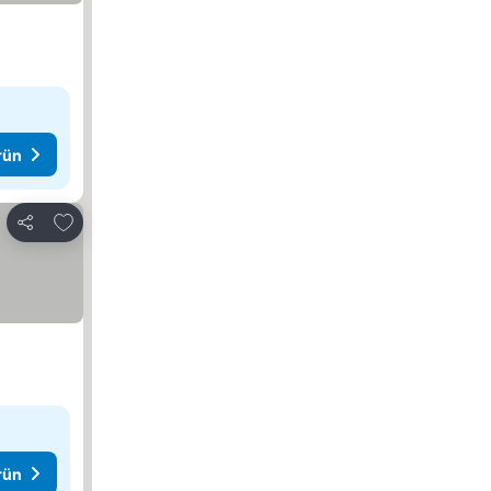
rün
Favorilerime ekle
Paylaş
rün