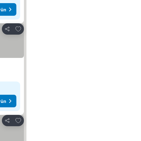
rün
Favorilerime ekle
Paylaş
rün
Favorilerime ekle
Paylaş