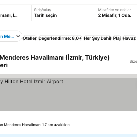
Giriş/çıkış
Misafirler ve odalar
Tarih seçin
2 Misafir, 1 Oda.
an Menderes Havalimanı
Oteller
Değerlendirme: 8,0+
Her Şey Dahil
Plaj
Havuz
 Menderes Havalimanı (İzmir, Türkiye)
Bize
eri
z
an Menderes Havalimanı 1.7 km uzaklıkta