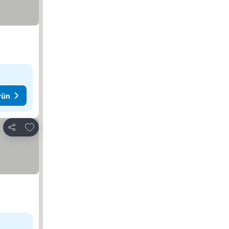
rün
Favorilerime ekle
Paylaş