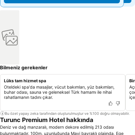
Bilmeniz gerekenler
Lüks tam hizmet spa
Bi
Oteldeki spa'da masajlar, vücut bakımları, yüz bakımları,
Açı
buhar odası, sauna ve geleneksel Türk hamamı ile nihai
ço
rahatlamanın tadını çıkar.
içe
Bu özet yapay zeka tarafından oluşturulmuştur ve %100 doğru olmayabilir.
Turunc Premium Hotel hakkında
Deniz ve dağ manzaralı, modern dekore edilmiş 213 odası
bulunmaktadır. 100m. uzunluğunda Mavi bayraklı plajında, Ege