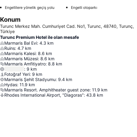
Engellilere yönelik geçiş yolu
Engelli otoparkı
Konum
Turunc Merkez Mah. Cumhuriyet Cad. No1, Turunc, 48740, Turunç,
Türkiye
Turunc Premium Hotel ile olan mesafe
Marmaris Bal Evi
:
4.3
km
Ruins
:
4.7
km
Marmaris Kalesi
:
8.6
km
Marmaris Müzesi
:
8.6
km
Marmaris Amfitiyatro
:
8.8
km
:
9
km
Fotoğraf Yeri
:
9
km
Marmaris Şehit Stadyumu
:
9.4
km
Hydas
:
11.9
km
Marmaris Resort. Amphitheater guest zone
:
11.9
km
Rhodes International Airport, "Diagoras"
:
43.8
km