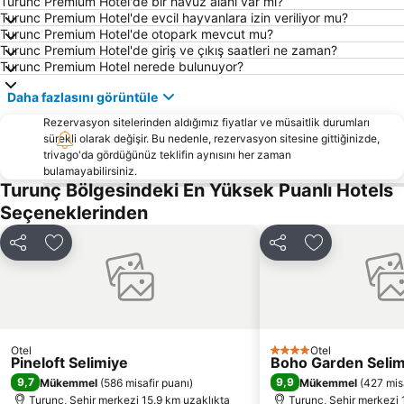
Turunc Premium Hotel'de bir havuz alanı var mı?
Muğla Otobüs Terminali
Akyaka Tren Garı
Turunc Premium Hotel'de evcil hayvanlara izin veriliyor mu?
Turunc Premium Hotel'de otopark mevcut mu?
Sea Turtle Research Rescue and Rehabilitation Centre
Symi
Turunc Premium Hotel'de giriş ve çıkış saatleri ne zaman?
Marmaris Yacht Marina
Marmaris Kalesi
Turunc Premium Hotel nerede bulunuyor?
Mersin Limanı
Atlantis Su Parkı
Daha fazlasını görüntüle
Club Mistral Martı Marina Halk Plajı
Marmaris Otobüs Terminali
Rezervasyon sitelerinden aldığımız fiyatlar ve müsaitlik durumları
Elli beach
Caretta Caretta Dalyan Culture and Tourism Festival
sürekli olarak değişir. Bu nedenle, rezervasyon sitesine gittiğinizde,
trivago'da gördüğünüz teklifin aynısını her zaman
Netsel Marina Marmaris
Dalyanağzı
bulamayabilirsiniz.
Turunç Bölgesindeki En Yüksek Puanlı Hotels
Aghios Nikolaos
Faliraki
Seçeneklerinden
Marmaris fountain
Kaunos
Dalyan Camii
Kapalıçarşı
Paylaş
Favorilerime ekle
Paylaş
Favorilerime 
Rhodes City Tour
Nimporios
Traditional Settlement of Chora of Symi
Emborio Traditional Settlement
Saint Marina
Myloi Limanı
Pedi
Palazzo del Gran Maestro
Otel
Otel
4 Yıldız
Pineloft Selimiye
Boho Garden Selim
Symi Island One day Cruise
Μedieval city of Rhodes
9,7
9,9
Mükemmel
(
586 misafir puanı
)
Mükemmel
(
427 mis
Turunç, Şehir merkezi 15.9 km uzaklıkta
Turunç, Şehir merkezi 