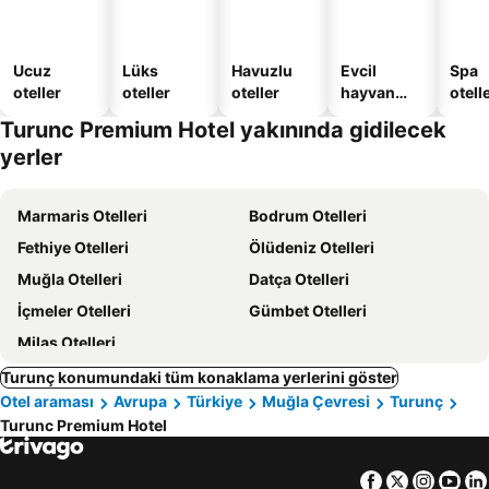
Ucuz
Lüks
Havuzlu
Evcil
Spa
oteller
oteller
oteller
hayvan
otelle
dostu
Turunc Premium Hotel yakınında gidilecek
oteller
yerler
Marmaris Otelleri
Bodrum Otelleri
Fethiye Otelleri
Ölüdeniz Otelleri
Muğla Otelleri
Datça Otelleri
İçmeler Otelleri
Gümbet Otelleri
Milas Otelleri
Turunç konumundaki tüm konaklama yerlerini göster
Otel araması
Avrupa
Türkiye
Muğla Çevresi
Turunç
Turunc Premium Hotel
Facebook
Twitter
Insta
Yo