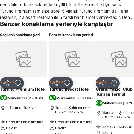
denizinin turkuaz sularında keyifli bir tatil geçirmek istiyorsanız
Turunc Premium tam size göre. 5 yıldızlı Turunç Premium'da 1 ana
restoran, 2 alakart restoran ile 5 farklı bar hizmet vermektedir. Deniz
Benzer konaklama yerleriyle karşılaştır
Manzarasına karşı yüzmek isteyen misafirlerimiz için 1 açık ve 1
kapalı havuzumuz bulunmaktadır. Küçük misafirlerimiz için çocuk
Seçilen konaklama yeri
Benzer konaklama yerleri
havuzumuz vardır. Onlar için çocuk kulübümüz hizmet vermektedir.
Spa merkezimiz; masaj odaları, Türk hamamı, tuz odası, sauna,
fitness merkezi ve kapalı yüzme havuzu ile yorgunluğunuzu
üzerinizden atacağınız ideal bir mekandır.
Otel
Otel
Otel
5 Yıldız
5 Yıldız
4 Yıldız
Paylaş
Favorilerime ekle
Paylaş
Favorilerime ekle
Paylaş
Favoriler
Turunc Premium Hotel
Turunc Resort Hotel
Grand Yazici Club
Turban Termal
8,5
8,7
Mükemmel
(
2.736 misafir puanı
Mükemmel
)
(
7.180 misafir puanı
)
8,9
Mükemmel
(
10.267
Turunç, Türkiye
Turunç, Şehir merkezi
0.7 km uzaklıkta
Marmaris, Şehir me
4.0 km uzaklıkta
Ücretsiz kablosuz internet
Ücretsiz kablosuz internet
Ücretsiz kablosuz i
Havuz
Havuz
Havuz
Spa
Spa