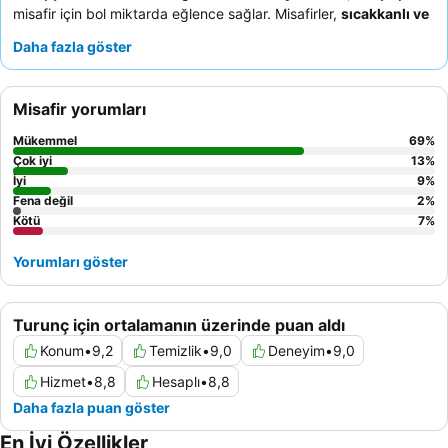
misafir için bol miktarda eğlence sağlar. Misafirler,
sıcakkanlı ve
özenli personeli
ve özellikle kebaplar ile salatalar olmak üzere
Daha fazla göster
snack bardaki lezzetli seçenekleri sürekli olarak övmektedir.
Gerçekten sakin bir deneyim için, pitoresk çevrenin tadını
çıkarmak üzere
deniz manzaralı
bir oda ayırtmayı
Misafir yorumları
düşünebilirsiniz.
Mükemmel
69
%
Çok iyi
13
%
İyi
9
%
Fena değil
2
%
Kötü
7
%
Yorumları göster
Turunç için ortalamanın üzerinde puan aldı
Konum
•
9,2
Temizlik
•
9,0
Deneyim
•
9,0
Hizmet
•
8,8
Hesaplı
•
8,8
Daha fazla puan göster
En İyi Özellikler