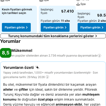
Spa
Kesin fiyatları görmek
başlangıç
₺7.410
için tarihleri seçin
fiyatı
başlangıç
₺9.
fiyatı
Fiyatları görün:
11 site
Fiyatları görün:
2 site
Fiyatları görün
Fiyatları görün
Fiyatları görün
Turunç konumundaki tüm konaklama yerlerini göster
Yorumlar
Mükemmel
8,5
en popüler sitelerden alınan 2.736 misafir puanına
dayanmaktadır
Yorumların özeti
Yapay zekâ tarafından, 1.000+ misafir yorumlarından özetlenmiştir · Son
güncelleme tarihi: 29 May 2026
Bu otel, mükemmel bir fiyata dinlendirici bir kaçamak arayan
aileler
ve
çiftler
için ideal, sakin bir dinlenme yeridir. Pitoresk
Turunç Koyu'nda dağlar ve deniz arasında yer alan
muhteşem
konumu
ile doğrudan
özel plaja
erişim imkanı sunmaktadır.
Geniş yüzme havuzu ve eğlenceli
animasyon ekibi
, her yaştan