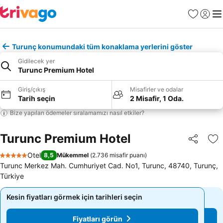
Favoriler
Giriş y
Me
Turunç konumundaki tüm konaklama yerlerini göster
Gidilecek yer
Turunc Premium Hotel
Giriş/çıkış
Misafirler ve odalar
Tarih seçin
2 Misafir, 1 Oda.
Bize yapılan ödemeler sıralamamızı nasıl etkiler?
Turunc Premium Hotel
Paylaş
Fa
Otel
8,5
Mükemmel
(
2.736 misafir puanı
)
5 Yıldız
Turunc Merkez Mah. Cumhuriyet Cad. No1, Turunc, 48740, Turunç,
Türkiye
Kesin fiyatları görmek için tarihleri seçin
Kesin fiyatları görmek için tarihleri seçin
Fiyatları görün
Fiyatları görün