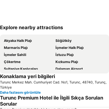
Explore nearby attractions
Haritayı genişlet
Akyaka Halk Plajı
Söğütköy
Marmaris Plajı
İçmeler Halk Plajı
İçmeler Sahili
İztuzu Plajı
Çökertme
Kızkumu Plajı
Sultaniye Kaplıcaları
Dalaman Airport
Konaklama yeri bilgileri
Marmaris Limanı
Turunc Halk Plajı
Turunc Merkez Mah. Cumhuriyet Cad. No1, Turunc, 48740, Turunç,
Sedir Adası
Kızılbük
Türkiye
Barlar Sokağı
Köyceğiz-Göl
Daha fazlasını görüntüle
Turunc Premium Hotel ile İlgili Sıkça Sorulan
Aqua Dream Su Parkı
Taşoz
Sorular
Old Town Gates
Bördübet