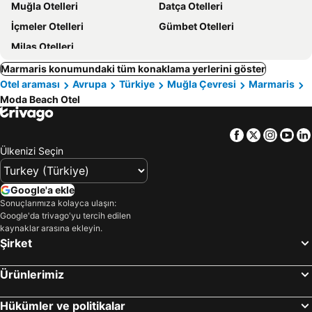
Muğla Otelleri
Datça Otelleri
İçmeler Otelleri
Gümbet Otelleri
Milas Otelleri
Marmaris konumundaki tüm konaklama yerlerini göster
Otel araması
Avrupa
Türkiye
Muğla Çevresi
Marmaris
Moda Beach Otel
Facebook
Twitter
Insta
Yo
Ülkenizi Seçin
Google'a ekle
Sonuçlarımıza kolayca ulaşın:
Google'da trivago'yu tercih edilen
kaynaklar arasına ekleyin.
Şirket
Ürünlerimiz
Hükümler ve politikalar