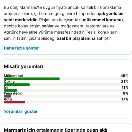
Bu otel, Marmaris'te uygun fiyatlı ancak kaliteli bir konaklama
arayan ailelere, çiftlere ve gezginlere hitap eden
çok yönlü bir
şehir merkezidir
. Plajın tam karşısındaki
mükemmel konumu
,
denize kolay erişim sağlar ve mağazalara, restoranlara ve
Atatürk heykeline yürüme mesafesindedir. Tesis, konukların
sahilin tadını çıkarabileceği
özel bir plaj alanına
sahiptir.
Konuklar,
istisnai personel ve hizmeti
ile lezzetli ve doyurucu
Daha fazla göster
akşam yemeği menülerini sürekli olarak övmektedir. Daha sakin
bir deneyim için ana caddeye bakmayan bir oda talep etmeyi
düşünebilirsiniz.
Misafir yorumları
Mükemmel
45
%
Çok iyi
21
%
İyi
11
%
Fena değil
6
%
Kötü
17
%
Yorumları göster
Marmaris için ortalamanın üzerinde puan aldı