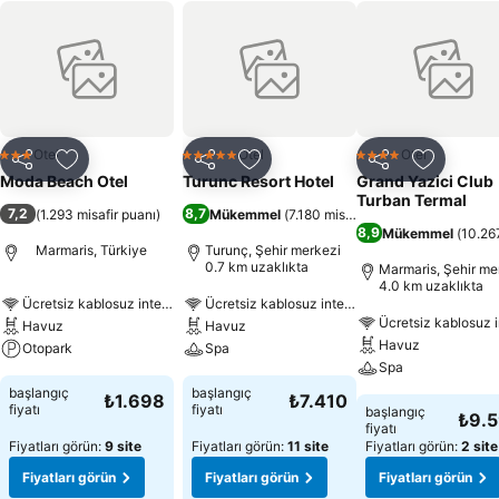
Otel
Otel
Otel
3 Yıldız
5 Yıldız
4 Yıldız
Paylaş
Favorilerime ekle
Paylaş
Favorilerime ekle
Paylaş
Favoriler
Moda Beach Otel
Turunc Resort Hotel
Grand Yazici Club
Turban Termal
7,2
8,7
(
1.293 misafir puanı
)
Mükemmel
(
7.180 misafir puanı
)
8,9
Mükemmel
(
10.267
Marmaris, Türkiye
Turunç, Şehir merkezi
0.7 km uzaklıkta
Marmaris, Şehir me
4.0 km uzaklıkta
Ücretsiz kablosuz internet
Ücretsiz kablosuz internet
Ücretsiz kablosuz i
Havuz
Havuz
Havuz
Otopark
Spa
Spa
başlangıç
başlangıç
₺1.698
₺7.410
fiyatı
fiyatı
başlangıç
₺9.
fiyatı
Fiyatları görün:
9 site
Fiyatları görün:
11 site
Fiyatları görün:
2 site
Fiyatları görün
Fiyatları görün
Fiyatları görün