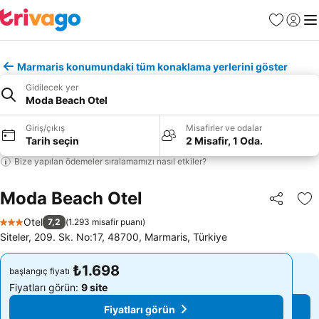
Favoriler
Giriş y
Me
Marmaris konumundaki tüm konaklama yerlerini göster
Gidilecek yer
Moda Beach Otel
Giriş/çıkış
Misafirler ve odalar
Tarih seçin
2 Misafir, 1 Oda.
Bize yapılan ödemeler sıralamamızı nasıl etkiler?
Moda Beach Otel
Paylaş
Fa
Otel
7,2
(
1.293 misafir puanı
)
3 Yıldız
Siteler, 209. Sk. No:17, 48700, Marmaris, Türkiye
₺1.698
₺1.698
başlangıç fiyatı
başlangıç fiyatı
Fiyatları görün:
9 site
Fiyatları görün:
9 site
Fiyatları görün
Fiyatları görün