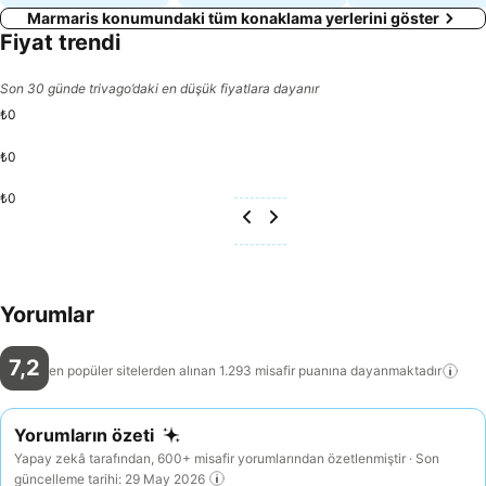
Marmaris konumundaki tüm konaklama yerlerini göster
Fiyat trendi
Son 30 günde trivago’daki en düşük fiyatlara dayanır
₺0
₺0
₺0
Yorumlar
7,2
en popüler sitelerden alınan 1.293 misafir puanına
dayanmaktadır
Yorumların özeti
Yapay zekâ tarafından, 600+ misafir yorumlarından özetlenmiştir · Son
güncelleme tarihi: 29 May 2026