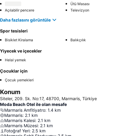
Ütü Masası
Açılabilir pencere
Televizyon
Daha fazlasını görüntüle
Spor tesisleri
Bisiklet Kiralama
Balıkçılık
Yiyecek ve içecekler
Helal yemek
Çocuklar için
Çocuk yemekleri
Konum
Siteler, 209. Sk. No:17, 48700, Marmaris, Türkiye
Moda Beach Otel ile olan mesafe
Marmaris Amfitiyatro
:
1.4
km
Marmaris
:
2.1
km
Marmaris Kalesi
:
2.1
km
Marmaris Müzesi
:
2.1
km
Fotoğraf Yeri
:
2.5
km
Marmaris Şehit Stadyumu
:
2.5
km