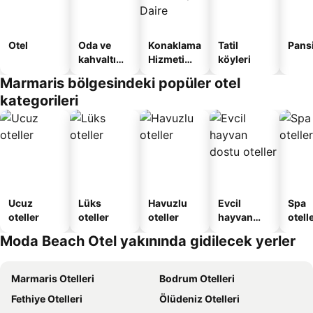
Otel
Oda ve
Konaklama
Tatil
Pans
kahvaltı
Hizmeti
köyleri
sunan
Verilen
Marmaris bölgesindeki popüler otel
oteller
Apart
kategorileri
Daire
Ucuz
Lüks
Havuzlu
Evcil
Spa
oteller
oteller
oteller
hayvan
otelle
dostu
Moda Beach Otel yakınında gidilecek yerler
oteller
Marmaris Otelleri
Bodrum Otelleri
Fethiye Otelleri
Ölüdeniz Otelleri