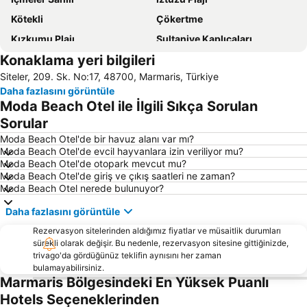
Kötekli
Çökertme
Kızkumu Plajı
Sultaniye Kaplıcaları
Konaklama yeri bilgileri
Dalaman Airport
Marmaris Limanı
Siteler, 209. Sk. No:17, 48700, Marmaris, Türkiye
Turunc Halk Plajı
Sedir Adası
Daha fazlasını görüntüle
Barlar Sokağı
Köyceğiz-Göl
Moda Beach Otel ile İlgili Sıkça Sorulan
Aqua Dream Su Parkı
Old Town Gates
Sorular
Bördübet
Muğla Otobüs Terminali
Moda Beach Otel'de bir havuz alanı var mı?
Moda Beach Otel'de evcil hayvanlara izin veriliyor mu?
Akyaka Tren Garı
Sea Turtle Research Rescue and Rehabilitation Centre
Moda Beach Otel'de otopark mevcut mu?
Moda Beach Otel'de giriş ve çıkış saatleri ne zaman?
Symi
Marmaris Yacht Marina
Moda Beach Otel nerede bulunuyor?
Marmaris Kalesi
Mersin Limanı
Daha fazlasını görüntüle
Atlantis Su Parkı
Club Mistral Martı Marina Halk Plajı
Rezervasyon sitelerinden aldığımız fiyatlar ve müsaitlik durumları
Marmaris Otobüs Terminali
Elli beach
sürekli olarak değişir. Bu nedenle, rezervasyon sitesine gittiğinizde,
trivago'da gördüğünüz teklifin aynısını her zaman
Caretta Caretta Dalyan Culture and Tourism Festival
Netsel Marina Marmaris
bulamayabilirsiniz.
Dalyanağzı
Aghios Nikolaos
Marmaris Bölgesindeki En Yüksek Puanlı
Hotels Seçeneklerinden
Marmaris fountain
Kaunos