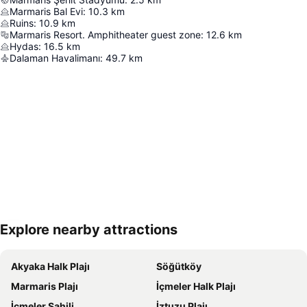
Marmaris Bal Evi
:
10.3
km
Ruins
:
10.9
km
Marmaris Resort. Amphitheater guest zone
:
12.6
km
Hydas
:
16.5
km
Dalaman Havalimanı
:
49.7
km
Explore nearby attractions
Haritayı genişlet
Akyaka Halk Plajı
Söğütköy
Marmaris Plajı
İçmeler Halk Plajı
İçmeler Sahili
İztuzu Plajı