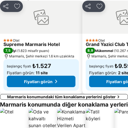
Dalyan Camii
Kapalıçarşı
Paylaş
Favorilerime ekle
Paylaş
Favorilerime 
Rhodes City Tour
Nimporios
Traditional Settlement of Chora of Symi
Emborio Traditional Settlement
Saint Marina
Pedi
Myloi Limanı
Palazzo del Gran Maestro
Otel
Otel
3 Yıldız
4 Yıldız
Supreme Marmaris Hotel
Grand Yazici Club
Symi Island One day Cruise
Μedieval city of Rhodes
7,5
8,9
İyi
(
1.823 misafir puanı
)
Mükemmel
(
10.267 m
Saint Emilianos
Rhodos Sightseeing Train
Marmaris, Şehir merkezi 1.6 km uzaklıkta
Marmaris, Şehir merkez
₺1.527
₺9.5
başlangıç fiyatı
başlangıç fiyatı
Fiyatları görün:
11 site
Fiyatları görün:
2 sit
Fiyatları görün
Fiyatları g
Marmaris konumundaki tüm konaklama yerlerini göster
Marmaris konumunda diğer konaklama yerleri