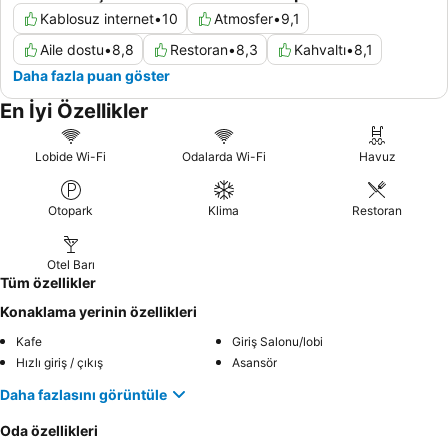
Kablosuz internet
•
10
Atmosfer
•
9,1
Aile dostu
•
8,8
Restoran
•
8,3
Kahvaltı
•
8,1
Daha fazla puan göster
En İyi Özellikler
Lobide Wi-Fi
Odalarda Wi-Fi
Havuz
Otopark
Klima
Restoran
Otel Barı
Tüm özellikler
Konaklama yerinin özellikleri
Kafe
Giriş Salonu/lobi
Hızlı giriş / çıkış
Asansör
Daha fazlasını görüntüle
Oda özellikleri