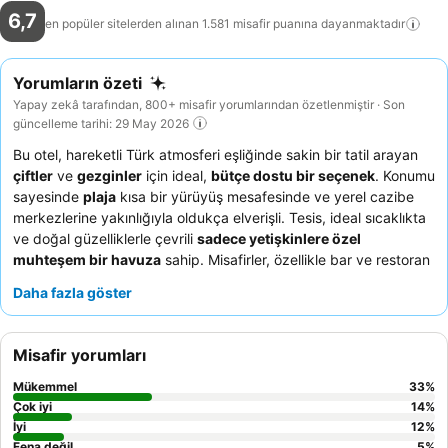
6,7
en popüler sitelerden alınan 1.581 misafir puanına
dayanmaktadır
Yorumların özeti
Yapay zekâ tarafından, 800+ misafir yorumlarından özetlenmiştir · Son
güncelleme tarihi: 29 May 2026
Bu otel, hareketli Türk atmosferi eşliğinde sakin bir tatil arayan
çiftler
ve
gezginler
için ideal,
bütçe dostu bir seçenek
. Konumu
sayesinde
plaja
kısa bir yürüyüş mesafesinde ve yerel cazibe
merkezlerine yakınlığıyla oldukça elverişli. Tesis, ideal sıcaklıkta
ve doğal güzelliklerle çevrili
sadece yetişkinlere özel
muhteşem bir havuza
sahip. Misafirler, özellikle bar ve restoran
personelinin cana yakın, yardımsever ve özenli hizmetini
Daha fazla göster
sürekli olarak övüyor; çeşitli ve doyurucu yemekleri, özellikle de
salata ve mezeleri
takdir ediyorlar. Daha sakin bir konaklama
için misafirlerin bar alanından uzak bir oda talep etmeleri önerilir.
Misafir yorumları
Mükemmel
33
%
Çok iyi
14
%
İyi
12
%
Fena değil
5
%