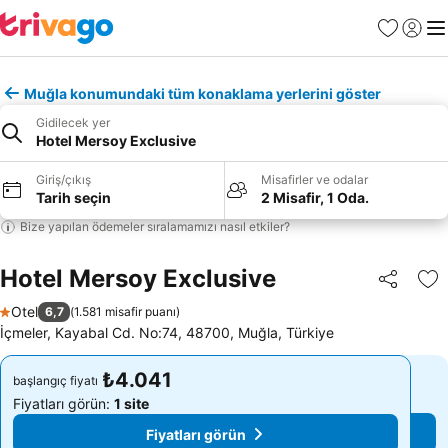
Favoriler
Giriş y
Me
Muğla konumundaki tüm konaklama yerlerini göster
Gidilecek yer
Hotel Mersoy Exclusive
Giriş/çıkış
Misafirler ve odalar
Tarih seçin
2 Misafir, 1 Oda.
Bize yapılan ödemeler sıralamamızı nasıl etkiler?
Hotel Mersoy Exclusive
Paylaş
Fa
Otel
6,7
(
1.581 misafir puanı
)
1 Yıldız
İçmeler, Kayabal Cd. No:74, 48700, Muğla, Türkiye
₺4.041
₺4.041
başlangıç fiyatı
başlangıç fiyatı
Fiyatları görün:
1 site
Fiyatları görün:
1 site
Fiyatları görün
Fiyatları görün