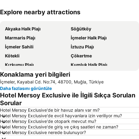
Explore nearby attractions
Haritayı genişlet
Akyaka Halk Plajı
Söğütköy
Marmaris Plajı
İçmeler Halk Plajı
İçmeler Sahili
İztuzu Plajı
Kötekli
Çökertme
Kızkumu Plajı
Kumluk Halk Plajı
Konaklama yeri bilgileri
Sultaniye Kaplıcaları
Marmaris Limanı
İçmeler, Kayabal Cd. No:74, 48700, Muğla, Türkiye
Turunc Halk Plajı
Sedir Adası
Daha fazlasını görüntüle
Kızılbük
Taşlık Halk Plajı
Hotel Mersoy Exclusive ile İlgili Sıkça Sorulan
Barlar Sokağı
Köyceğiz-Göl
Sorular
Aqua Dream Su Parkı
Taşoz
Hotel Mersoy Exclusive'de bir havuz alanı var mı?
Hotel Mersoy Exclusive'de evcil hayvanlara izin veriliyor mu?
Old Town Gates
Bördübet
Hotel Mersoy Exclusive'de otopark mevcut mu?
Hotel Mersoy Exclusive'de giriş ve çıkış saatleri ne zaman?
Muğla Otobüs Terminali
Akyaka Tren Garı
Hotel Mersoy Exclusive nerede bulunuyor?
Sea Turtle Research Rescue and Rehabilitation Centre
Symi