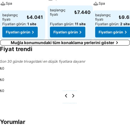
Spa
Spa
başlangıç
₺7.440
fiyatı
başlangıç
başlangıç
₺4.041
₺9.
fiyatı
fiyatı
Fiyatları görün:
1 site
Fiyatları görün:
11 site
Fiyatları görün:
2 site
Fiyatları görün
Fiyatları görün
Fiyatları görün
Muğla konumundaki tüm konaklama yerlerini göster
Fiyat trendi
Son 30 günde trivago’daki en düşük fiyatlara dayanır
₺0
₺0
₺0
Yorumlar