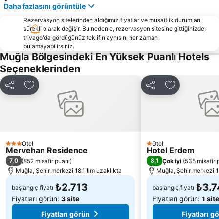
Daha fazlasını görüntüle
Marmaris Yacht Marina
Marmaris Kalesi
Rezervasyon sitelerinden aldığımız fiyatlar ve müsaitlik durumları
Mersin Limanı
Atlantis Su Parkı
sürekli olarak değişir. Bu nedenle, rezervasyon sitesine gittiğinizde,
trivago'da gördüğünüz teklifin aynısını her zaman
Club Mistral Martı Marina Halk Plajı
Marmaris Otobüs Terminali
bulamayabilirsiniz.
Elli beach
Caretta Caretta Dalyan Culture and Tourism Festival
Muğla Bölgesindeki En Yüksek Puanlı Hotels
Seçeneklerinden
Netsel Marina Marmaris
Dalyanağzı
Aghios Nikolaos
Marmaris fountain
Paylaş
Favorilerime ekle
Paylaş
Favorilerime 
Kaunos
Dalyan Camii
Kapalıçarşı
Rhodes City Tour
Nimporios
Traditional Settlement of Chora of Symi
Emborio Traditional Settlement
Saint Marina
Otel
Otel
3 Yıldız
1 Yıldız
Mervehan Residence
Hotel Erdem
Myloi Limanı
Pedi
7,0
8,1
(
852 misafir puanı
)
Çok iyi
(
535 misafir 
Palazzo del Gran Maestro
Symi Island One day Cruise
Muğla, Şehir merkezi 18.1 km uzaklıkta
Muğla, Şehir merkezi 1
₺2.713
₺3.7
başlangıç fiyatı
başlangıç fiyatı
Fiyatları görün:
3 site
Fiyatları görün:
1 site
Fiyatları görün
Fiyatları g