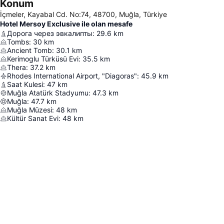
Konum
İçmeler, Kayabal Cd. No:74, 48700, Muğla, Türkiye
Hotel Mersoy Exclusive ile olan mesafe
Дорога через эвкалипты
:
29.6
km
Tombs
:
30
km
Ancient Tomb
:
30.1
km
Kerimoglu Türküsü Evi
:
35.5
km
Thera
:
37.2
km
Rhodes International Airport, "Diagoras"
:
45.9
km
Saat Kulesi
:
47
km
Muğla Atatürk Stadyumu
:
47.3
km
Muğla
:
47.7
km
Muğla Müzesi
:
48
km
Kültür Sanat Evi
:
48
km