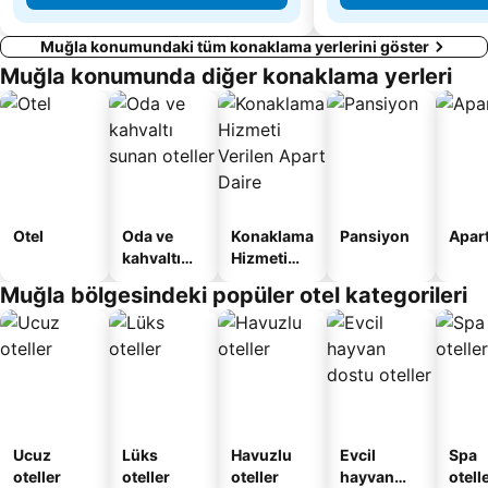
Muğla konumundaki tüm konaklama yerlerini göster
Muğla konumunda diğer konaklama yerleri
Otel
Oda ve
Konaklama
Pansiyon
Apart
kahvaltı
Hizmeti
sunan
Verilen
Muğla bölgesindeki popüler otel kategorileri
oteller
Apart
Daire
Ucuz
Lüks
Havuzlu
Evcil
Spa
oteller
oteller
oteller
hayvan
otelle