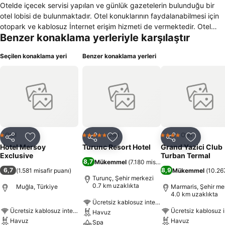
Otelde içecek servisi yapılan ve günlük gazetelerin bulunduğu bir
otel lobisi de bulunmaktadır. Otel konuklarının faydalanabilmesi için
otopark ve kablosuz İnternet erişim hizmeti de vermektedir. Otel
Benzer konaklama yerleriyle karşılaştır
odalarının tamamında oda sıcaklığını ayarlamak için klima ve
ısıtmanın yanı sıra zaman geçirebileceğiniz bir çok kanala sahip olan
Seçilen konaklama yeri
Benzer konaklama yerleri
bir televizyon da bulunmaktadır. Duş ve özel banyo malzemelerinin
bulunduğu bir banyo da mevcuttur. Ayrıca çalışma masası ve
açılabilir pencere ile döşetilmiş oda fonksiyonları da hizmet
sunmaktadır. Otelde konaklayan ve sigara kullanmayan misafirler
için özel odalar bulunmaktadır. Otel teknolojik imkanlara sahip
toplantı salonu ile hizmet vermektedir. Ayrıca otelde restoran
bulunmakta olup sabah kahvaltıları açık büfe olarak burada
sunulmaktadır. 24 saat hizmet sunan resepsiyonu ve çok dil bilen
Otel
Otel
Otel
1 Yıldız
5 Yıldız
4 Yıldız
Paylaş
Favorilerime ekle
Paylaş
Favorilerime ekle
Paylaş
Favoriler
personeli ile müşterilerini ağırlamakta olan otel evcil hayvan kabul
Hotel Mersoy
Turunc Resort Hotel
Grand Yazici Club
etmemektedir.
Exclusive
Turban Termal
8,7
Mükemmel
(
7.180 misafir puanı
)
6,7
8,9
(
1.581 misafir puanı
)
Mükemmel
(
10.267
Turunç, Şehir merkezi
0.7 km uzaklıkta
Muğla, Türkiye
Marmaris, Şehir me
4.0 km uzaklıkta
Ücretsiz kablosuz internet
Ücretsiz kablosuz internet
Ücretsiz kablosuz i
Havuz
Havuz
Havuz
Spa