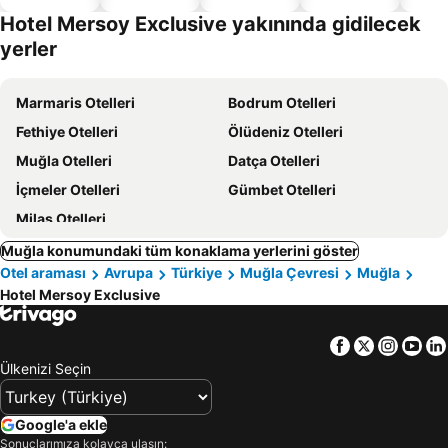
dostu
Hotel Mersoy Exclusive yakınında gidilecek
oteller
yerler
Marmaris Otelleri
Bodrum Otelleri
Fethiye Otelleri
Ölüdeniz Otelleri
Muğla Otelleri
Datça Otelleri
İçmeler Otelleri
Gümbet Otelleri
Milas Otelleri
Muğla konumundaki tüm konaklama yerlerini göster
Otel araması
Avrupa
Türkiye
Muğla Çevresi
Muğla
Hotel Mersoy Exclusive
Facebook
Twitter
Insta
Yo
Ülkenizi Seçin
Google'a ekle
Sonuçlarımıza kolayca ulaşın: