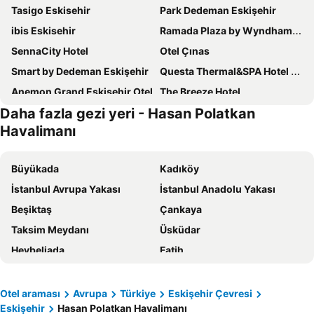
Tasigo Eskisehir
Park Dedeman Eskişehir
ibis Eskisehir
Ramada Plaza by Wyndham Eskisehir
SennaCity Hotel
Otel Çınas
Smart by Dedeman Eskişehir
Questa Thermal&SPA Hotel Eskişehir
Anemon Grand Eskişehir Otel
The Breeze Hotel
Daha fazla gezi yeri - Hasan Polatkan
Radisson Individuals Deluxe&Suites
Grande Arte Hotel
Havalimanı
Şehir Rezidans
The Merlot Hotel - Eskişehir
Arus Hotel
Buyuk Inci Hotel
Büyükada
Kadıköy
Hilton Garden Inn Eskisehir
Madeen City Hotel
İstanbul Avrupa Yakası
İstanbul Anadolu Yakası
Arslanlı Konak
OMM INN
Beşiktaş
Çankaya
Sinada Otel
The Corner Inn Hotels By Suit
Taksim Meydanı
Üsküdar
Hotel Dedepark
Radisson Individuals Nova Vista Centrum Hotel
Heybeliada
Fatih
Formercity
Smart By Point Hotel
Gölbaşı
Bakırköy
Deda Thermal Hotel
Capella Otel
Kızılay Meydanı
Pendik
Otel araması
Avrupa
Türkiye
Eskişehir Çevresi
Atos Otel
SRF Hotel
Eskişehir
Hasan Polatkan Havalimanı
Armutlu
Sultanahmet