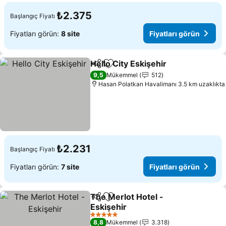
₺2.375
Başlangıç Fiyatı
Fiyatları görün:
8 site
Fiyatları görün
Hello City Eskişehir
Paylaş
Favorilerime ekle
9,5
Mükemmel
512
Hasan Polatkan Havalimanı 3.5 km uzaklıkta
₺2.231
Başlangıç Fiyatı
Fiyatları görün:
7 site
Fiyatları görün
The Merlot Hotel -
Paylaş
Favorilerime ekle
Eskişehir
5 Yıldız
8,8
Mükemmel
3.318