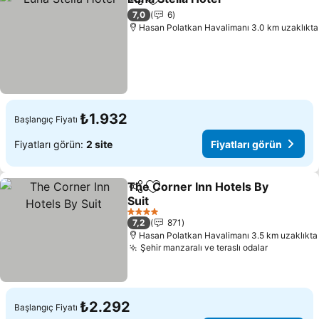
Paylaş
Favorilerime ekle
7,0
6
Hasan Polatkan Havalimanı 3.0 km uzaklıkta
₺1.932
Başlangıç Fiyatı
Fiyatları görün:
2 site
Fiyatları görün
The Corner Inn Hotels By
Paylaş
Favorilerime ekle
Suit
4 Yıldız
7,2
871
Hasan Polatkan Havalimanı 3.5 km uzaklıkta
Şehir manzaralı ve teraslı odalar
₺2.292
Başlangıç Fiyatı