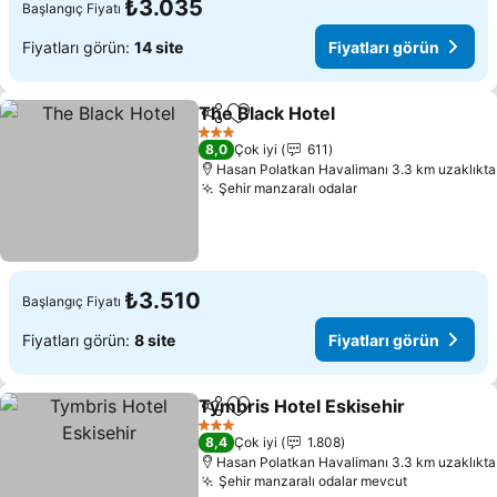
₺3.035
Başlangıç Fiyatı
Fiyatları görün:
14 site
Fiyatları görün
The Black Hotel
Paylaş
Favorilerime ekle
3 Yıldız
8,0
Çok iyi
611
Hasan Polatkan Havalimanı 3.3 km uzaklıkta
Şehir manzaralı odalar
₺3.510
Başlangıç Fiyatı
Fiyatları görün:
8 site
Fiyatları görün
Tymbris Hotel Eskisehir
Paylaş
Favorilerime ekle
3 Yıldız
8,4
Çok iyi
1.808
Hasan Polatkan Havalimanı 3.3 km uzaklıkta
Şehir manzaralı odalar mevcut