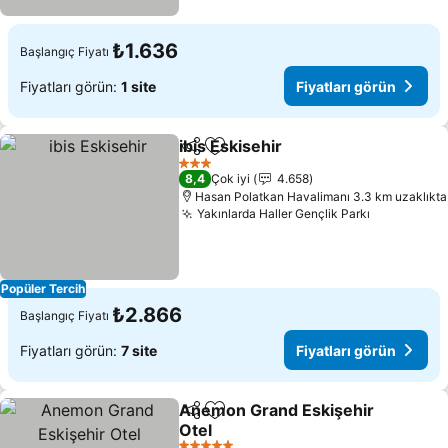
₺1.636
Başlangıç Fiyatı
Fiyatları görün:
1 site
Fiyatları görün
ibis Eskisehir
Paylaş
Favorilerime ekle
3 Yıldız
8,4
Çok iyi
4.658
Hasan Polatkan Havalimanı 3.3 km uzaklıkta
Yakınlarda Haller Gençlik Parkı
Popüler Tercih
₺2.866
Başlangıç Fiyatı
Fiyatları görün:
7 site
Fiyatları görün
Anemon Grand Eskişehir
Paylaş
Favorilerime ekle
Otel