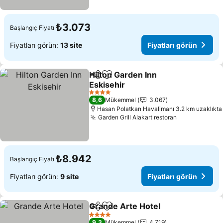
₺3.073
Başlangıç Fiyatı
Fiyatları görün:
13 site
Fiyatları görün
Hilton Garden Inn
Paylaş
Favorilerime ekle
Eskisehir
4 Yıldız
8,6
Mükemmel
3.067
Hasan Polatkan Havalimanı 3.2 km uzaklıkta
Garden Grill Alakart restoran
₺8.942
Başlangıç Fiyatı
Fiyatları görün:
9 site
Fiyatları görün
Grande Arte Hotel
Paylaş
Favorilerime ekle
4 Yıldız
9,3
Mükemmel
4.719