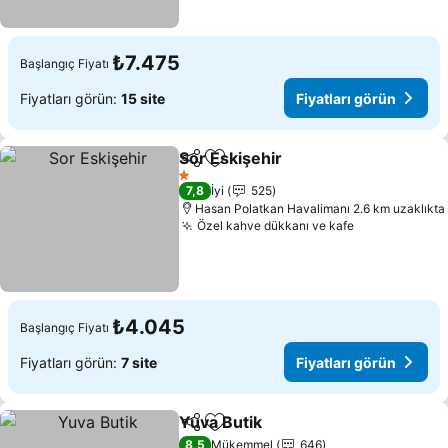
₺7.475
Başlangıç Fiyatı
Fiyatları görün:
15 site
Fiyatları görün
Sor Eskişehir
Paylaş
Favorilerime ekle
1 Yıldız
7,8
İyi
525
Hasan Polatkan Havalimanı 2.6 km uzaklıkta
Özel kahve dükkanı ve kafe
₺4.045
Başlangıç Fiyatı
Fiyatları görün:
7 site
Fiyatları görün
Yuva Butik
Paylaş
Favorilerime ekle
8,5
Mükemmel
646