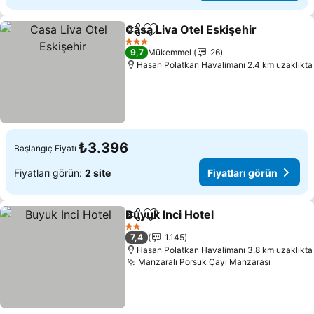
Casa Liva Otel Eskişehir
Paylaş
Favorilerime ekle
3 Yıldız
9,7
Mükemmel
26
Hasan Polatkan Havalimanı 2.4 km uzaklıkta
₺3.396
Başlangıç Fiyatı
Fiyatları görün:
2 site
Fiyatları görün
Buyuk Inci Hotel
Paylaş
Favorilerime ekle
2 Yıldız
7,4
1.145
Hasan Polatkan Havalimanı 3.8 km uzaklıkta
Manzaralı Porsuk Çayı Manzarası