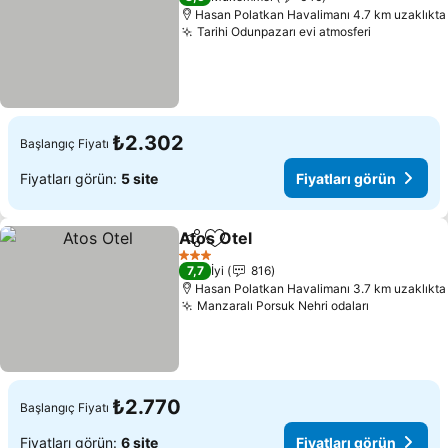
Hasan Polatkan Havalimanı 4.7 km uzaklıkta
Tarihi Odunpazarı evi atmosferi
₺2.302
Başlangıç Fiyatı
Fiyatları görün:
5 site
Fiyatları görün
Atos Otel
Paylaş
Favorilerime ekle
3 Yıldız
7,7
İyi
816
Hasan Polatkan Havalimanı 3.7 km uzaklıkta
Manzaralı Porsuk Nehri odaları
₺2.770
Başlangıç Fiyatı
Fiyatları görün:
6 site
Fiyatları görün