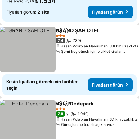
₺1.534
Başlangıç Fiyatı
Fiyatları görün:
2 site
Fiyatları görün
GRAND ŞAH OTEL
Paylaş
Favorilerime ekle
3 Yıldız
7,4
739
Hasan Polatkan Havalimanı 3.8 km uzaklıkta
Şehri keşfetmek için bisiklet kiralama
Kesin fiyatları görmek için tarihleri
Fiyatları görün
seçin
Hotel Dedepark
Paylaş
Favorilerime ekle
3 Yıldız
7,8
İyi
1.049
Hasan Polatkan Havalimanı 3.1 km uzaklıkta
Güneşlenme teraslı açık havuz