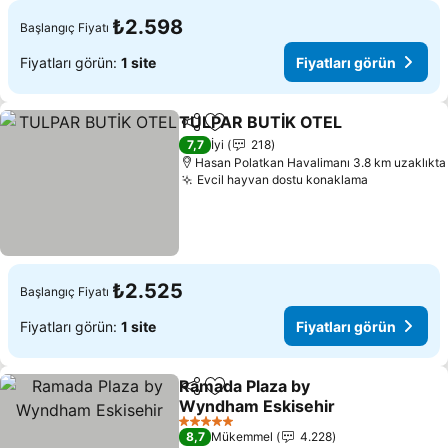
₺2.598
Başlangıç Fiyatı
Fiyatları görün:
1 site
Fiyatları görün
TULPAR BUTİK OTEL
Paylaş
Favorilerime ekle
7,7
İyi
218
Hasan Polatkan Havalimanı 3.8 km uzaklıkta
Evcil hayvan dostu konaklama
₺2.525
Başlangıç Fiyatı
Fiyatları görün:
1 site
Fiyatları görün
Ramada Plaza by
Paylaş
Favorilerime ekle
Wyndham Eskisehir
5 Yıldız
8,7
Mükemmel
4.228