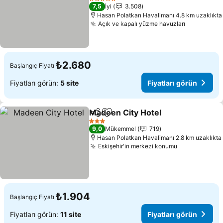
5 Yıldız
7,5
İyi
3.508
Hasan Polatkan Havalimanı 4.8 km uzaklıkta
Açık ve kapalı yüzme havuzları
₺2.680
Başlangıç Fiyatı
Fiyatları görün:
5 site
Fiyatları görün
Madeen City Hotel
Paylaş
Favorilerime ekle
3 Yıldız
9,0
Mükemmel
719
Hasan Polatkan Havalimanı 2.8 km uzaklıkta
Eskişehir'in merkezi konumu
₺1.904
Başlangıç Fiyatı
Fiyatları görün:
11 site
Fiyatları görün