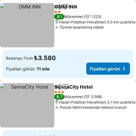
OMM INN
Paylaş
Favorilerime ekle
2 Yıldız
9,1
Mükemmel
1.223
Hasan Polatkan Havalimanı 5.0 km uzaklıkta
Özenle tasarlanmış odalar
₺3.580
Başlangıç Fiyatı
Fiyatları görün:
11 site
Fiyatları görün
SennaCity Hotel
Paylaş
Favorilerime ekle
3 Yıldız
8,7
Mükemmel
3.568
Hasan Polatkan Havalimanı 3.7 km uzaklıkta
Porsuk Nehri kenarında merkezi konum