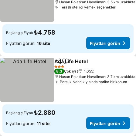
Hasan Polatkan Havalimanı 3.5 km uzaklıkta
Teraslı otel içi yemek seçenekleri
₺4.758
Başlangıç Fiyatı
Fiyatları görün:
16 site
Fiyatları görün
Ada Life Hotel
Paylaş
Favorilerime ekle
3 Yıldız
8,3
Çok iyi
1.055
Hasan Polatkan Havalimanı 3.7 km uzaklıkta
Porsuk Nehri kıyısında harika bir konum
₺2.880
Başlangıç Fiyatı
Fiyatları görün:
11 site
Fiyatları görün