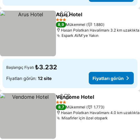
Arus Hotel
Paylaş
Favorilerime ekle
3 Yıldız
8,9
Mükemmel
1.880
Hasan Polatkan Havalimanı 3.2 km uzaklıkta
Espark AVM'ye Yakın
₺3.232
Başlangıç Fiyatı
Fiyatları görün:
12 site
Fiyatları görün
Vendome Hotel
Paylaş
Favorilerime ekle
3 Yıldız
8,7
Mükemmel
1.773
Hasan Polatkan Havalimanı 4.0 km uzaklıkta
Misafirler için özel otopark