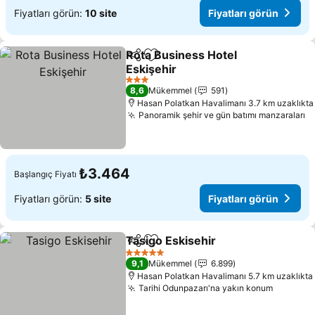
Fiyatları görün:
10 site
Fiyatları görün
Rota Business Hotel
Paylaş
Favorilerime ekle
Eskişehir
3 Yıldız
8,6
Mükemmel
591
Hasan Polatkan Havalimanı 3.7 km uzaklıkta
Panoramik şehir ve gün batımı manzaraları
₺3.464
Başlangıç Fiyatı
Fiyatları görün:
5 site
Fiyatları görün
Tasigo Eskisehir
Paylaş
Favorilerime ekle
5 Yıldız
9,1
Mükemmel
6.899
Hasan Polatkan Havalimanı 5.7 km uzaklıkta
Tarihi Odunpazarı'na yakın konum