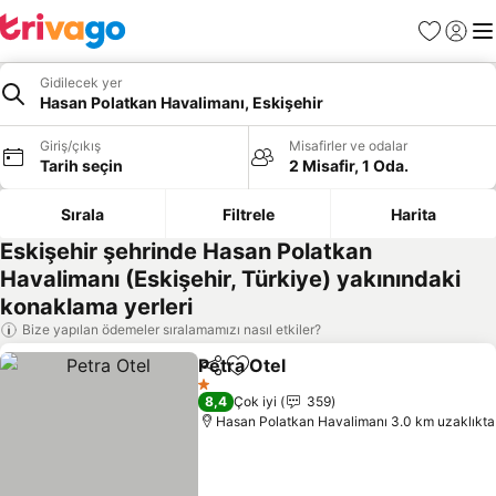
Favoriler
Giriş y
Me
Gidilecek yer
Hasan Polatkan Havalimanı, Eskişehir
Giriş/çıkış
Misafirler ve odalar
Tarih seçin
2 Misafir, 1 Oda.
Sırala
Filtrele
Harita
Eskişehir şehrinde Hasan Polatkan
Havalimanı (Eskişehir, Türkiye) yakınındaki
konaklama yerleri
Bize yapılan ödemeler sıralamamızı nasıl etkiler?
Petra Otel
Paylaş
Favorilerime ekle
1 Yıldız
8,4
Çok iyi
359
Hasan Polatkan Havalimanı 3.0 km uzaklıkta