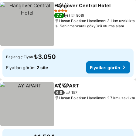
Hangover Central Hotel
Paylaş
Favorilerime ekle
4 Yıldız
7,7
İyi
808
Hasan Polatkan Havalimanı 3.1 km uzaklıkta
Şehir manzaralı gökyüzü oturma alanı
₺3.050
Başlangıç Fiyatı
Fiyatları görün:
2 site
Fiyatları görün
AY APART
Paylaş
Favorilerime ekle
6,8
157
Hasan Polatkan Havalimanı 2.7 km uzaklıkta