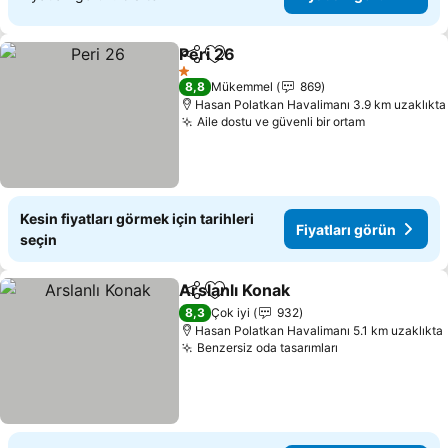
Peri 26
Paylaş
Favorilerime ekle
1 Yıldız
8,8
Mükemmel
869
Hasan Polatkan Havalimanı 3.9 km uzaklıkta
Aile dostu ve güvenli bir ortam
Kesin fiyatları görmek için tarihleri
Fiyatları görün
seçin
Arslanlı Konak
Paylaş
Favorilerime ekle
8,3
Çok iyi
932
Hasan Polatkan Havalimanı 5.1 km uzaklıkta
Benzersiz oda tasarımları