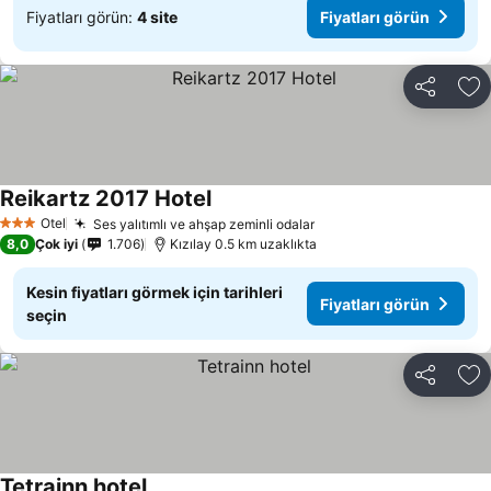
Fiyatları görün:
4 site
Fiyatları görün
Paylaş
Fa
Reikartz 2017 Hotel
Otel
Ses yalıtımlı ve ahşap zeminli odalar
3 Yıldız
8,0
Çok iyi
1.706
Kızılay 0.5 km uzaklıkta
Kesin fiyatları görmek için tarihleri
Fiyatları görün
seçin
Paylaş
Fa
Tetrainn hotel