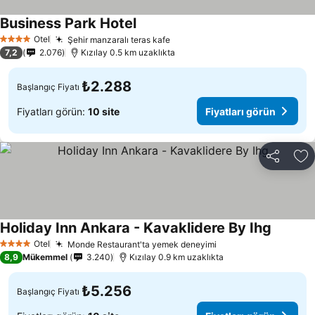
Business Park Hotel
Otel
Şehir manzaralı teras kafe
4 Yıldız
7,2
2.076
Kızılay 0.5 km uzaklıkta
₺2.288
Başlangıç Fiyatı
Fiyatları görün:
10 site
Fiyatları görün
Paylaş
Fa
Holiday Inn Ankara - Kavaklidere By Ihg
Otel
Monde Restaurant'ta yemek deneyimi
4 Yıldız
8,9
Mükemmel
3.240
Kızılay 0.9 km uzaklıkta
₺5.256
Başlangıç Fiyatı