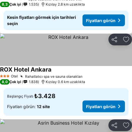
4 Yıldız
8,3
Çok iyi
1.535
Kızılay 2.8 km uzaklıkta
Kesin fiyatları görmek için tarihleri
Fiyatları görün
seçin
Paylaş
Fa
ROX Hotel Ankara
Otel
Rahatlatıcı spa ve sauna olanakları
3 Yıldız
8,0
Çok iyi
1.838
Kızılay 0.6 km uzaklıkta
₺3.428
Başlangıç Fiyatı
Fiyatları görün:
12 site
Fiyatları görün
Paylaş
Fa