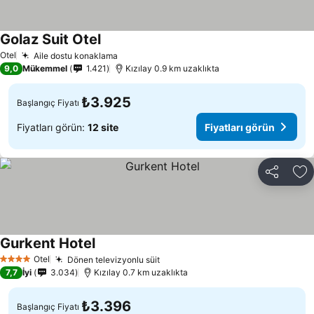
Golaz Suit Otel
Otel
Aile dostu konaklama
9,0
Mükemmel
1.421
Kızılay 0.9 km uzaklıkta
₺3.925
Başlangıç Fiyatı
Fiyatları görün:
12 site
Fiyatları görün
Paylaş
Fa
Gurkent Hotel
Otel
Dönen televizyonlu süit
4 Yıldız
7,7
İyi
3.034
Kızılay 0.7 km uzaklıkta
₺3.396
Başlangıç Fiyatı