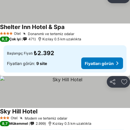
Paylaş
Fa
Shelter Inn Hotel & Spa
Otel
Donanımlı ve tertemiz odalar
4 Yıldız
8,2
Çok iyi
471
Kızılay 0.5 km uzaklıkta
₺2.392
Başlangıç Fiyatı
Fiyatları görün:
9 site
Fiyatları görün
Paylaş
Fa
Sky Hill Hotel
Otel
Modern ve tertemiz odalar
3 Yıldız
8,7
Mükemmel
2.999
Kızılay 0.5 km uzaklıkta