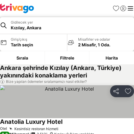
Favoriler
Giriş y
Me
Gidilecek yer
Kızılay, Ankara
Giriş/çıkış
Misafirler ve odalar
Tarih seçin
2 Misafir, 1 Oda.
Sırala
Filtrele
Harita
Ankara şehrinde Kızılay (Ankara, Türkiye)
yakınındaki konaklama yerleri
Bize yapılan ödemeler sıralamamızı nasıl etkiler?
Paylaş
Fa
Anatolia Luxury Hotel
Otel
Kesintisiz restoran hizmeti