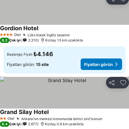
Paylaş
Fa
Gordion Hotel
Otel
Lüks klasik İngiliz tasarımı
4 Yıldız
8,2
Çok iyi
2.310
Kızılay 1.5 km uzaklıkta
₺4.146
Başlangıç Fiyatı
Fiyatları görün:
15 site
Fiyatları görün
Paylaş
Fa
Grand Silay Hotel
Otel
Ankara'nın merkezi konumunda birinci sınıf konum
2 Yıldız
8,4
Çok iyi
2.677
Kızılay 0.6 km uzaklıkta