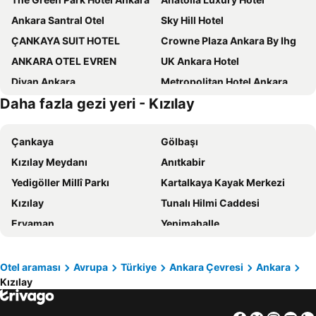
Ankara Santral Otel
Sky Hill Hotel
ÇANKAYA SUIT HOTEL
Crowne Plaza Ankara By Ihg
ANKARA OTEL EVREN
UK Ankara Hotel
Divan Ankara
Metropolitan Hotel Ankara
Daha fazla gezi yeri - Kızılay
ibis Styles Ankara
Ankara HiltonSA
Boreas Hotel, Trademark Collection by Wyndham
Four Points Flex by Sheraton Ankara Cukurambar
Çankaya
Gölbaşı
Ramada by Wyndham Ankara
Sheraton Ankara Hotel & Convention Center
Kızılay Meydanı
Anıtkabir
Radisson Blu Hotel, Ankara
Hotel Cinnah
Yedigöller Millî Parkı
Kartalkaya Kayak Merkezi
Akman Premium Hotel
The Ankara Hotel
Kızılay
Tunalı Hilmi Caddesi
Check Inn
JW Marriott Hotel Ankara
Eryaman
Yenimahalle
Occidental Ankara
Aldino Hotel & Spa
Keçiören
Ankara Esenboğa Havalimanı
Hamit Hotel Kizilay
Konur Hotel
AŞTİ Ankara Otobüs Terminali
Ankara Tren Garı
Holiday Inn Ankara - Cukurambar By Ihg
Gurkent Hotel
Otel araması
Avrupa
Türkiye
Ankara Çevresi
Ankara
Kızılay
Söğütözü Mahallesi
Ulus
Holiday Inn Ankara - Kavaklidere By Ihg
Atakosk Group Hotels
Altındağ
Sarıkaya
Kronos Hotel
Antik Otel