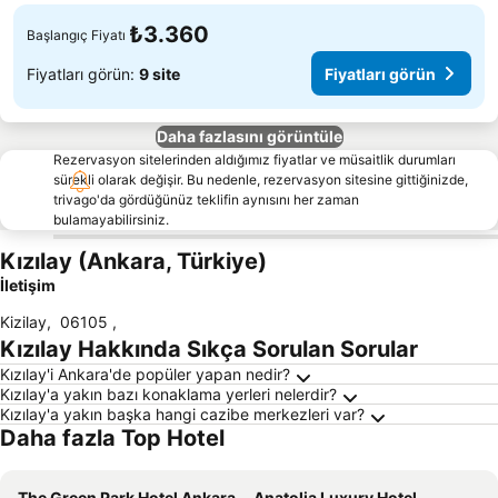
₺3.360
Başlangıç Fiyatı
Fiyatları görün:
9 site
Fiyatları görün
Daha fazlasını görüntüle
Rezervasyon sitelerinden aldığımız fiyatlar ve müsaitlik durumları
sürekli olarak değişir. Bu nedenle, rezervasyon sitesine gittiğinizde,
trivago'da gördüğünüz teklifin aynısını her zaman
bulamayabilirsiniz.
Kızılay (Ankara, Türkiye)
İletişim
Kizilay
,
06105
,
Kızılay Hakkında Sıkça Sorulan Sorular
Kızılay'i Ankara'de popüler yapan nedir?
Kızılay'a yakın bazı konaklama yerleri nelerdir?
Kızılay'a yakın başka hangi cazibe merkezleri var?
Daha fazla Top Hotel
The Green Park Hotel Ankara
Anatolia Luxury Hotel