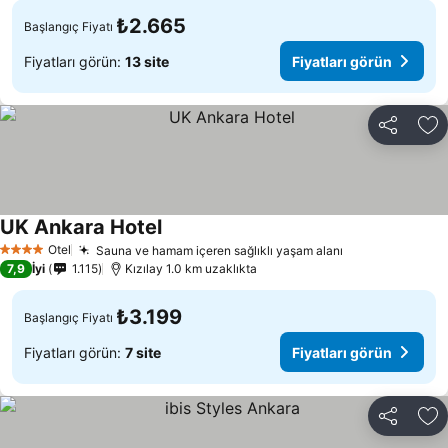
₺2.665
Başlangıç Fiyatı
Fiyatları görün:
13 site
Fiyatları görün
Paylaş
Fa
UK Ankara Hotel
Otel
Sauna ve hamam içeren sağlıklı yaşam alanı
4 Yıldız
7,9
İyi
1.115
Kızılay 1.0 km uzaklıkta
₺3.199
Başlangıç Fiyatı
Fiyatları görün:
7 site
Fiyatları görün
Paylaş
Fa