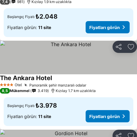
7,4
981
Kızılay 1.9 km uzaklıkta
₺2.048
Başlangıç Fiyatı
Fiyatları görün:
11 site
Fiyatları görün
Paylaş
Fa
The Ankara Hotel
Otel
Panoramik şehir manzaralı odalar
4 Yıldız
8,5
Mükemmel
3.419
Kızılay 1.7 km uzaklıkta
₺3.978
Başlangıç Fiyatı
Fiyatları görün:
11 site
Fiyatları görün