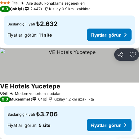
Otel
Aile dostu konaklama seçenekleri
3 Yıldız
8,3
Çok iyi
2.447
Kızılay 0.9 km uzaklıkta
₺2.632
Başlangıç Fiyatı
Fiyatları görün:
11 site
Fiyatları görün
Paylaş
Fa
VE Hotels Yucetepe
Otel
Modern ve tertemiz odalar
9,3
Mükemmel
646
Kızılay 1.2 km uzaklıkta
₺3.706
Başlangıç Fiyatı
Fiyatları görün:
5 site
Fiyatları görün