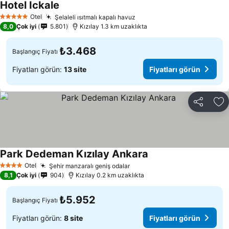
Hotel Ickale
Otel
Şelaleli ısıtmalı kapalı havuz
5 Yıldız
8,0
Çok iyi
5.801
Kızılay 1.3 km uzaklıkta
₺3.468
Başlangıç Fiyatı
Fiyatları görün:
13 site
Fiyatları görün
Paylaş
Fa
Park Dedeman Kızılay Ankara
Otel
Şehir manzaralı geniş odalar
4 Yıldız
8,1
Çok iyi
904
Kızılay 0.2 km uzaklıkta
₺5.952
Başlangıç Fiyatı
Fiyatları görün:
8 site
Fiyatları görün