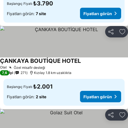
₺3.790
Başlangıç Fiyatı
Fiyatları görün:
7 site
Fiyatları görün
Paylaş
Fa
ÇANKAYA BOUTİQUE HOTEL
Otel
Özel misafir desteği
7,6
İyi
271
Kızılay 1.8 km uzaklıkta
₺2.001
Başlangıç Fiyatı
Fiyatları görün:
2 site
Fiyatları görün
Paylaş
Fa