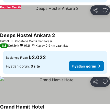
Popüler Tercih
Paylaş
Fa
Deeps Hostel Ankara 2
Hostel
Kocatepe Camii manzarası
8,1
Çok iyi
912
Kızılay 0.9 km uzaklıkta
₺2.022
Başlangıç Fiyatı
Fiyatları görün:
3 site
Fiyatları görün
Paylaş
Fa
Grand Hamit Hotel