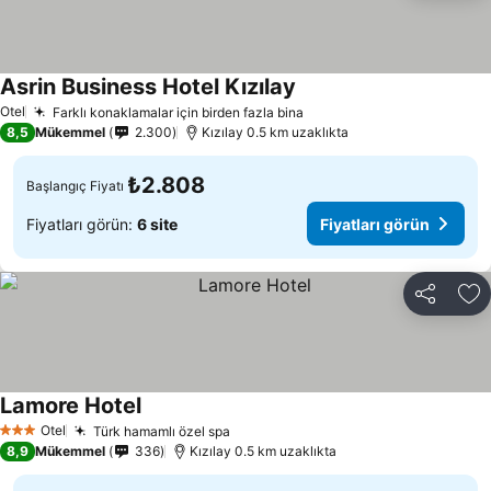
Asrin Business Hotel Kızılay
Otel
Farklı konaklamalar için birden fazla bina
8,5
Mükemmel
2.300
Kızılay 0.5 km uzaklıkta
₺2.808
Başlangıç Fiyatı
Fiyatları görün:
6 site
Fiyatları görün
Paylaş
Fa
Lamore Hotel
Otel
Türk hamamlı özel spa
3 Yıldız
8,9
Mükemmel
336
Kızılay 0.5 km uzaklıkta