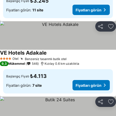
₺3.245
Başlangıç Fiyatı
Fiyatları görün:
11 site
Fiyatları görün
Paylaş
Fa
VE Hotels Adakale
Otel
Benzersiz tasarımlı butik otel
4 Yıldız
9,3
Mükemmel
546
Kızılay 0.6 km uzaklıkta
₺4.113
Başlangıç Fiyatı
Fiyatları görün:
7 site
Fiyatları görün
Paylaş
Fa