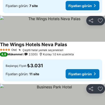
Fiyatları görün:
7 site
Fiyatları görün
Paylaş
Fa
The Wings Hotels Neva Palas
Otel
Çeşitli helal yemek seçenekleri
4 Yıldız
8,8
Mükemmel
2.530
Kızılay 1.0 km uzaklıkta
₺3.031
Başlangıç Fiyatı
Fiyatları görün:
11 site
Fiyatları görün
Paylaş
Fa