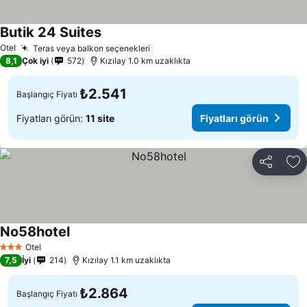
Butik 24 Suites
Otel
Teras veya balkon seçenekleri
8,1
Çok iyi
572
Kızılay 1.0 km uzaklıkta
₺2.541
Başlangıç Fiyatı
Fiyatları görün:
11 site
Fiyatları görün
Paylaş
Fa
No58hotel
Otel
3 Yıldız
7,5
İyi
214
Kızılay 1.1 km uzaklıkta
₺2.864
Başlangıç Fiyatı