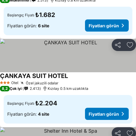
8,8
Mükemmel
2.513
Kızılay 0.8 km uzaklıkta
₺1.682
Başlangıç Fiyatı
Fiyatları görün:
6 site
Fiyatları görün
Paylaş
Fa
ÇANKAYA SUIT HOTEL
Otel
Özel jakuzili odalar
3 Yıldız
8,2
Çok iyi
2.413
Kızılay 0.5 km uzaklıkta
₺2.204
Başlangıç Fiyatı
Fiyatları görün:
4 site
Fiyatları görün