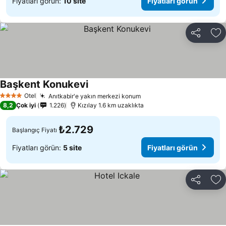
Fiyatları görün:
10 site
Fiyatları görün
Paylaş
Fa
Başkent Konukevi
Otel
Anıtkabir'e yakın merkezi konum
4 Yıldız
8,2
Çok iyi
1.226
Kızılay 1.6 km uzaklıkta
₺2.729
Başlangıç Fiyatı
Fiyatları görün:
5 site
Fiyatları görün
Paylaş
Fa