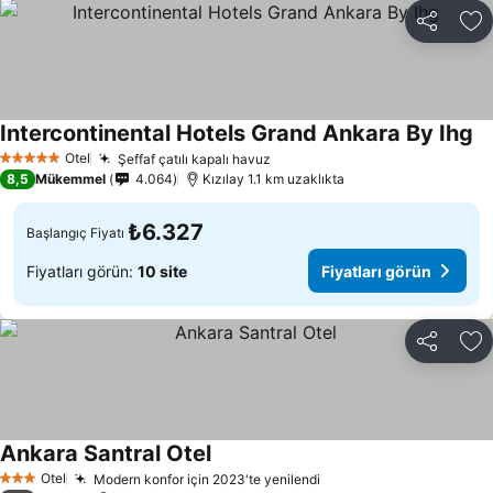
Paylaş
Fa
Intercontinental Hotels Grand Ankara By Ihg
Otel
Şeffaf çatılı kapalı havuz
5 Yıldız
8,5
Mükemmel
4.064
Kızılay 1.1 km uzaklıkta
₺6.327
Başlangıç Fiyatı
Fiyatları görün:
10 site
Fiyatları görün
Paylaş
Fa
Ankara Santral Otel
Otel
Modern konfor için 2023'te yenilendi
3 Yıldız