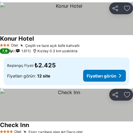
Paylaş
Fa
Konur Hotel
Otel
Çeşitli ve taze açık büfe kahvaltı
3 Yıldız
7,9
İyi
1.611
Kızılay 0.3 km uzaklıkta
₺2.425
Başlangıç Fiyatı
Fiyatları görün:
12 site
Fiyatları görün
Paylaş
Fa
Check Inn
Otel
Eşsiz cazibesi olan Art Deco otel