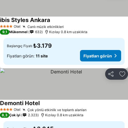
ibis Styles Ankara
Otel
Canlı müzik etkinlikleri
4 Yıldız
9,1
Mükemmel
632
Kızılay 0.8 km uzaklıkta
₺3.179
Başlangıç Fiyatı
Fiyatları görün:
11 site
Fiyatları görün
Paylaş
Fa
Demonti Hotel
Otel
Çok yönlü etkinlik ve toplantı alanları
4 Yıldız
8,3
Çok iyi
2.323
Kızılay 0.8 km uzaklıkta