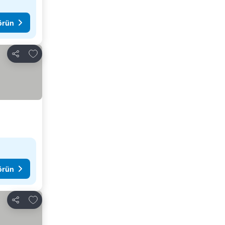
görün
Favorilerime ekle
Paylaş
görün
Favorilerime ekle
Paylaş