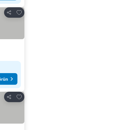
Favorilerime ekle
Paylaş
görün
Favorilerime ekle
Paylaş