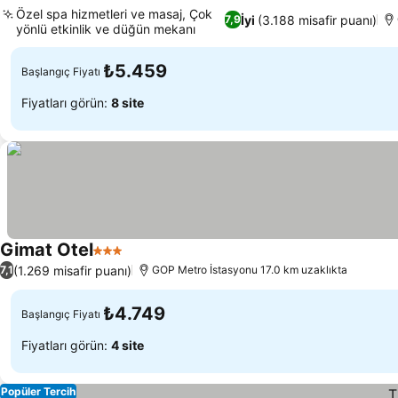
4 Yıldız
Fiyatları görün
Özel spa hizmetleri ve masaj, Çok
İyi
(3.188 misafir puanı)
7,9
yönlü etkinlik ve düğün mekanı
Fiyatları görün
₺5.459
Başlangıç Fiyatı
Fiyatları görün:
8 site
Gimat Otel
3 Yıldız
Fiyatları görün
(1.269 misafir puanı)
7,1
GOP Metro İstasyonu 17.0 km uzaklıkta
₺4.749
Başlangıç Fiyatı
Fiyatları görün:
4 site
Popüler Tercih