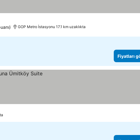
puanı)
GOP Metro İstasyonu 17.1 km uzaklıkta
Fiyatları 
ta