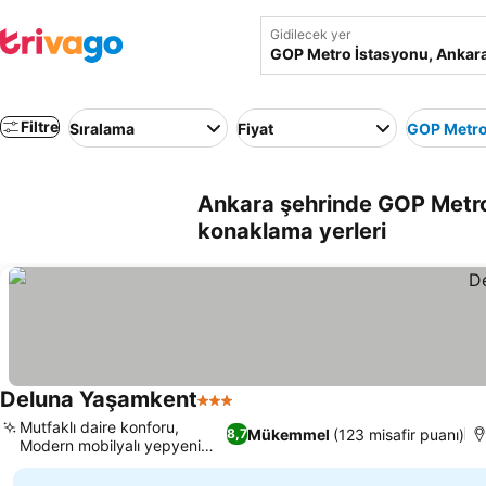
Gidilecek yer
Filtre
Sıralama
Fiyat
GOP Metro
Ankara şehrinde GOP Metro 
konaklama yerleri
Deluna Yaşamkent
3 Yıldız
Fiyatları görün
Mutfaklı daire konforu,
Mükemmel
(123 misafir puanı)
8,7
Modern mobilyalı yepyeni
Fiyatları görün
tesis