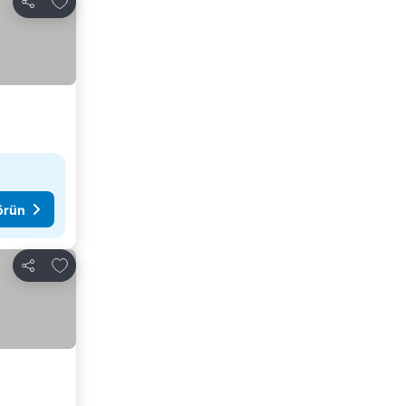
Paylaş
görün
Favorilerime ekle
Paylaş