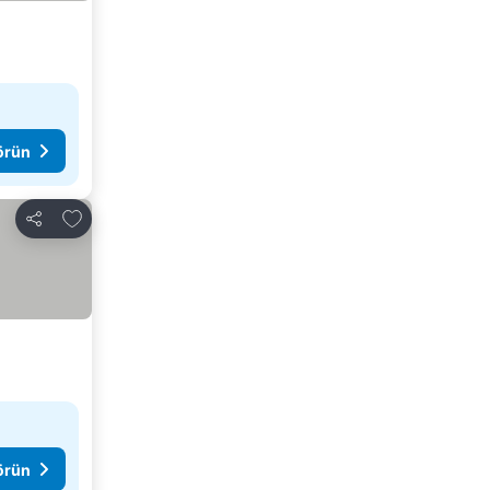
görün
Favorilerime ekle
Paylaş
görün