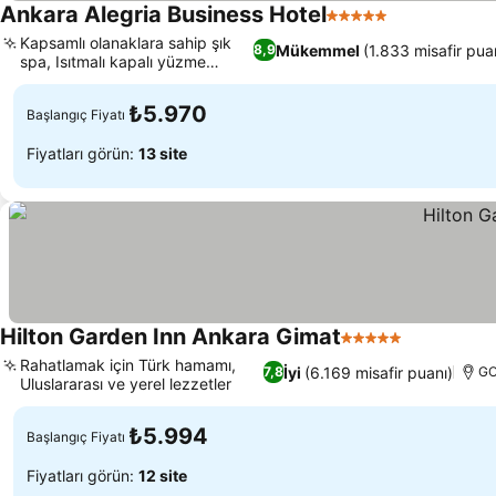
Ankara Alegria Business Hotel
5 Yıldız
Fiyatları gör
Kapsamlı olanaklara sahip şık
Mükemmel
(1.833 misafir pua
8,9
spa, Isıtmalı kapalı yüzme
Fiyatları görün
havuzu
₺5.970
Başlangıç Fiyatı
Fiyatları görün:
13 site
Hilton Garden Inn Ankara Gimat
5 Yıldız
Fiyatları g
Rahatlamak için Türk hamamı,
İyi
(6.169 misafir puanı)
7,8
GO
Uluslararası ve yerel lezzetler
Fiyatları görün
₺5.994
Başlangıç Fiyatı
Fiyatları görün:
12 site