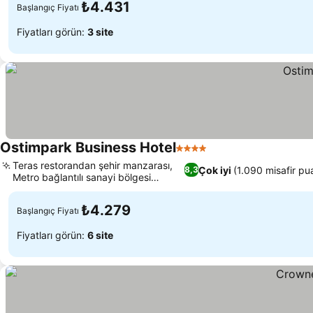
₺4.431
Başlangıç Fiyatı
Fiyatları görün:
3 site
Ostimpark Business Hotel
4 Yıldız
Fiyatları görün
Teras restorandan şehir manzarası,
Çok iyi
(1.090 misafir pu
8,3
Metro bağlantılı sanayi bölgesi
Fiyatları görün
konumu
₺4.279
Başlangıç Fiyatı
Fiyatları görün:
6 site