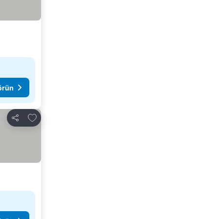
görün
Favorilerime ekle
Paylaş