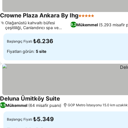
Crowne Plaza Ankara By Ihg
5 Yıldız
Fiyatları görün
Olağanüstü kahvaltı büfesi
Mükemmel
(5.293 misafir 
9,2
çeşitliliği, Canlandırıcı spa ve
Fiyatları görün
fitness merkezi
₺6.236
Başlangıç Fiyatı
Fiyatları görün:
5 site
Deluna Ümitköy Suite
Fiyatları görün
Mükemmel
(64 misafir puanı)
9,5
GOP Metro İstasyonu 15.0 km uzaklık
₺5.349
Başlangıç Fiyatı