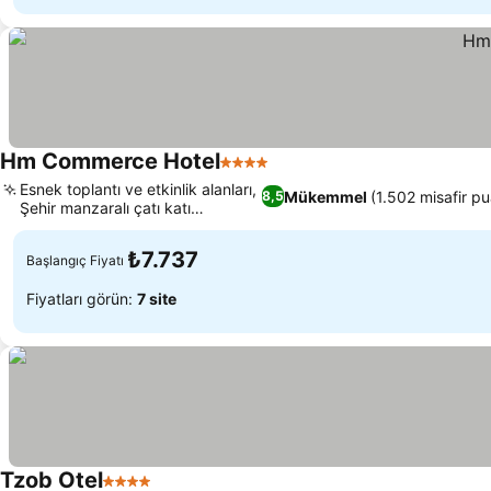
Hm Commerce Hotel
4 Yıldız
Fiyatları görün
Esnek toplantı ve etkinlik alanları,
Mükemmel
(1.502 misafir pu
8,5
Şehir manzaralı çatı katı
Fiyatları görün
pastanesi
₺7.737
Başlangıç Fiyatı
Fiyatları görün:
7 site
Tzob Otel