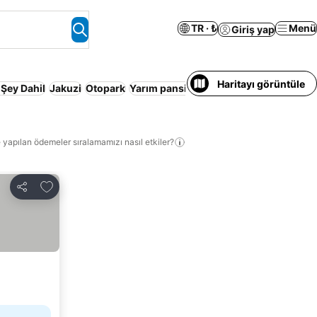
TR · ₺
Menü
Giriş yap
Haritayı görüntüle
 Şey Dahil
Jakuzi
Otopark
Yarım pansiyon
Spa
Konaklama Hizmet
 yapılan ödemeler sıralamamızı nasıl etkiler?
Favorilerime ekle
Paylaş