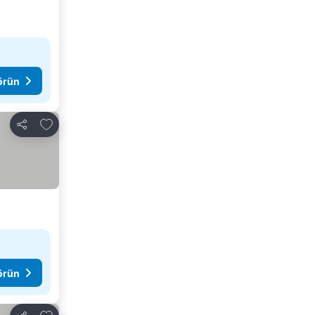
görün
Favorilerime ekle
Paylaş
görün
Favorilerime ekle