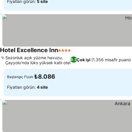
Fiyatları görün:
5 site
Hotel Excellence Inn
4 Yıldız
Fiyatları görün
Sezonluk açık yüzme havuzu,
Çok iyi
(1.356 misafir puanı)
8,2
Çayyolu'nda lüks yüksek katlı otel
Fiyatları görün
₺8.086
Başlangıç Fiyatı
Fiyatları görün:
4 site