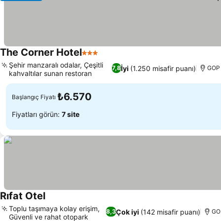
The Corner Hotel
3 Yıldız
Fiyatları görün
Şehir manzaralı odalar, Çeşitli
İyi
(1.250 misafir puanı)
7,8
GOP 
kahvaltılar sunan restoran
Fiyatları görün
₺6.570
Başlangıç Fiyatı
Fiyatları görün:
7 site
Rıfat Otel
Fiyatları görün
Toplu taşımaya kolay erişim,
Çok iyi
(142 misafir puanı)
8,3
GOP
Güvenli ve rahat otopark