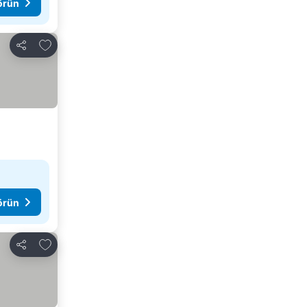
görün
Favorilerime ekle
Paylaş
görün
Favorilerime ekle
Paylaş