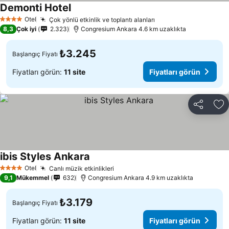
Demonti Hotel
Otel
Çok yönlü etkinlik ve toplantı alanları
4 Yıldız
8,3
Çok iyi
2.323
Congresium Ankara 4.6 km uzaklıkta
₺3.245
Başlangıç Fiyatı
Fiyatları görün:
11 site
Fiyatları görün
Paylaş
Fa
ibis Styles Ankara
Otel
Canlı müzik etkinlikleri
4 Yıldız
9,1
Mükemmel
632
Congresium Ankara 4.9 km uzaklıkta
₺3.179
Başlangıç Fiyatı
Fiyatları görün:
11 site
Fiyatları görün