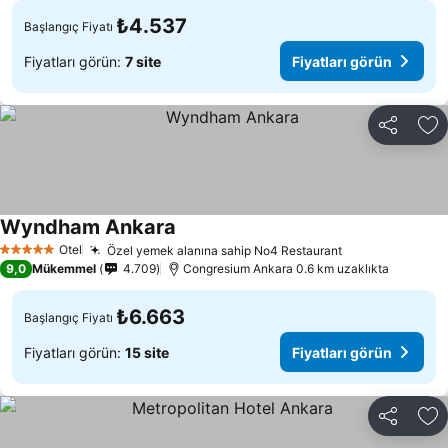
₺4.537
Başlangıç Fiyatı
Fiyatları görün:
7 site
Fiyatları görün
Paylaş
Fa
Wyndham Ankara
Otel
Özel yemek alanına sahip No4 Restaurant
5 Yıldız
9,0
Mükemmel
4.709
Congresium Ankara 0.6 km uzaklıkta
₺6.663
Başlangıç Fiyatı
Fiyatları görün:
15 site
Fiyatları görün
Paylaş
Fa