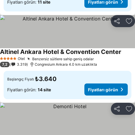
Fiyatları görün:
11 site
Fiyatları görün
Paylaş
Fa
Altinel Ankara Hotel & Convention Center
Otel
Benzersiz süitlere sahip geniş odalar
5 Yıldız
7,2
3.319
Congresium Ankara 4.0 km uzaklıkta
₺3.640
Başlangıç Fiyatı
Fiyatları görün:
14 site
Fiyatları görün
Paylaş
Fa