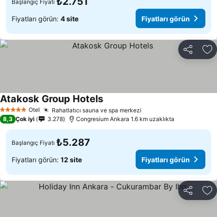
₺2.751
Başlangıç Fiyatı
Fiyatları görün:
4 site
Fiyatları görün
Paylaş
Fa
Atakosk Group Hotels
Otel
Rahatlatıcı sauna ve spa merkezi
5 Yıldız
8,3
Çok iyi
3.278
Congresium Ankara 1.6 km uzaklıkta
₺5.287
Başlangıç Fiyatı
Fiyatları görün:
12 site
Fiyatları görün
Paylaş
Fa