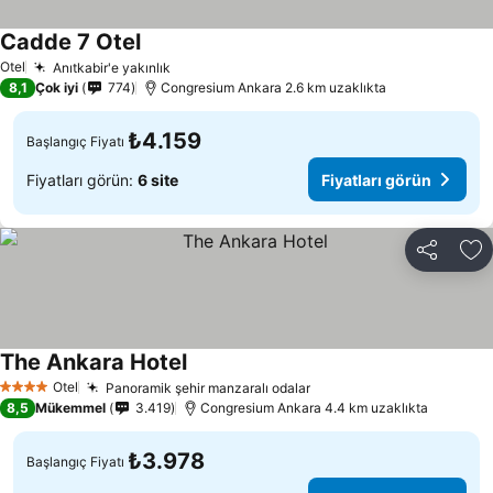
Cadde 7 Otel
Otel
Anıtkabir'e yakınlık
8,1
Çok iyi
774
Congresium Ankara 2.6 km uzaklıkta
₺4.159
Başlangıç Fiyatı
Fiyatları görün:
6 site
Fiyatları görün
Paylaş
Fa
The Ankara Hotel
Otel
Panoramik şehir manzaralı odalar
4 Yıldız
8,5
Mükemmel
3.419
Congresium Ankara 4.4 km uzaklıkta
₺3.978
Başlangıç Fiyatı