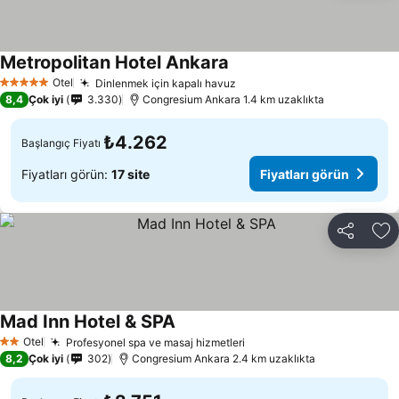
Metropolitan Hotel Ankara
Otel
Dinlenmek için kapalı havuz
5 Yıldız
8,4
Çok iyi
3.330
Congresium Ankara 1.4 km uzaklıkta
₺4.262
Başlangıç Fiyatı
Fiyatları görün:
17 site
Fiyatları görün
Paylaş
Fa
Mad Inn Hotel & SPA
Otel
Profesyonel spa ve masaj hizmetleri
2 Yıldız
8,2
Çok iyi
302
Congresium Ankara 2.4 km uzaklıkta