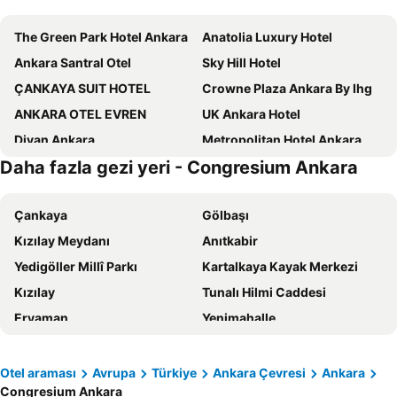
The Green Park Hotel Ankara
Anatolia Luxury Hotel
Ankara Santral Otel
Sky Hill Hotel
ÇANKAYA SUIT HOTEL
Crowne Plaza Ankara By Ihg
ANKARA OTEL EVREN
UK Ankara Hotel
Divan Ankara
Metropolitan Hotel Ankara
Daha fazla gezi yeri - Congresium Ankara
ibis Styles Ankara
Ankara HiltonSA
Boreas Hotel, Trademark Collection by Wyndham
Four Points Flex by Sheraton Ankara Cukurambar
Çankaya
Gölbaşı
Ramada by Wyndham Ankara
Sheraton Ankara Hotel & Convention Center
Kızılay Meydanı
Anıtkabir
Radisson Blu Hotel, Ankara
Hotel Cinnah
Yedigöller Millî Parkı
Kartalkaya Kayak Merkezi
Akman Premium Hotel
The Ankara Hotel
Kızılay
Tunalı Hilmi Caddesi
Check Inn
JW Marriott Hotel Ankara
Eryaman
Yenimahalle
Occidental Ankara
Aldino Hotel & Spa
Kuzuluk İhlas Kaplıca Evleri
Keçiören
Hamit Hotel Kizilay
Konur Hotel
Odunpazarı
Ankara Esenboğa Havalimanı
Holiday Inn Ankara - Cukurambar By Ihg
Gurkent Hotel
Otel araması
Avrupa
Türkiye
Ankara Çevresi
Ankara
Congresium Ankara
AŞTİ Ankara Otobüs Terminali
Ankara Tren Garı
Holiday Inn Ankara - Kavaklidere By Ihg
Atakosk Group Hotels