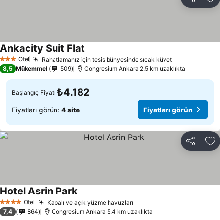
Paylaş
Fa
Ankacity Suit Flat
Otel
Rahatlamanız için tesis bünyesinde sıcak küvet
3 Yıldız
8,5
Mükemmel
509
Congresium Ankara 2.5 km uzaklıkta
₺4.182
Başlangıç Fiyatı
Fiyatları görün:
4 site
Fiyatları görün
Paylaş
Fa
Hotel Asrin Park
Otel
Kapalı ve açık yüzme havuzları
4 Yıldız
7,4
864
Congresium Ankara 5.4 km uzaklıkta