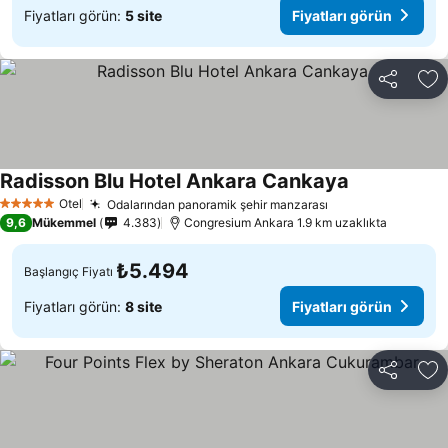
Fiyatları görün:
5 site
Fiyatları görün
Paylaş
Fa
Radisson Blu Hotel Ankara Cankaya
Otel
Odalarından panoramik şehir manzarası
5 Yıldız
9,6
Mükemmel
4.383
Congresium Ankara 1.9 km uzaklıkta
₺5.494
Başlangıç Fiyatı
Fiyatları görün:
8 site
Fiyatları görün
Paylaş
Fa