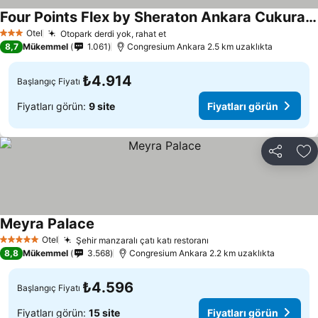
Four Points Flex by Sheraton Ankara Cukurambar
Otel
Otopark derdi yok, rahat et
3 Yıldız
8,7
Mükemmel
1.061
Congresium Ankara 2.5 km uzaklıkta
₺4.914
Başlangıç Fiyatı
Fiyatları görün:
9 site
Fiyatları görün
Paylaş
Fa
Meyra Palace
Otel
Şehir manzaralı çatı katı restoranı
5 Yıldız
8,8
Mükemmel
3.568
Congresium Ankara 2.2 km uzaklıkta
₺4.596
Başlangıç Fiyatı
Fiyatları görün:
15 site
Fiyatları görün