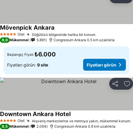
Paylaş
Fa
Mövenpick Ankara
Otel
Söğütözü bölgesinde harika bir konum
5 Yıldız
9,0
Mükemmel
5.891
Congresium Ankara 0.5 km uzaklıkta
₺6.000
Başlangıç Fiyatı
Fiyatları görün:
9 site
Fiyatları görün
Paylaş
Fa
Downtown Ankara Hotel
Otel
Alışveriş merkezlerine ve metroya yakın, mükemmel konum.
5 Yıldız
8,5
Mükemmel
2.064
Congresium Ankara 0.6 km uzaklıkta