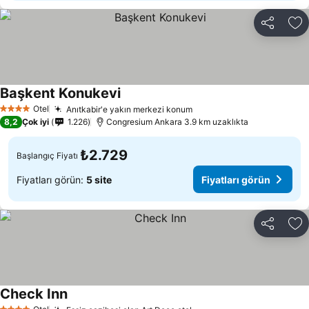
Paylaş
Fa
Başkent Konukevi
Otel
Anıtkabir'e yakın merkezi konum
4 Yıldız
8,2
Çok iyi
1.226
Congresium Ankara 3.9 km uzaklıkta
₺2.729
Başlangıç Fiyatı
Fiyatları görün:
5 site
Fiyatları görün
Paylaş
Fa
Check Inn