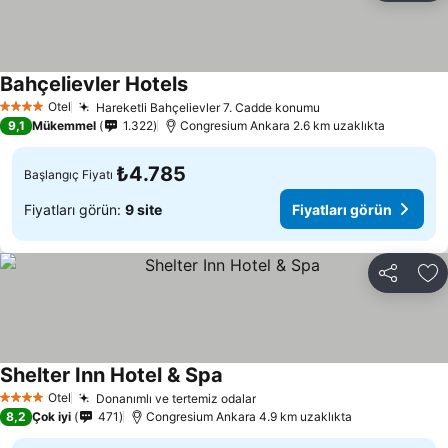
Bahçelievler Hotels
Otel
Hareketli Bahçelievler 7. Cadde konumu
4 Yıldız
9,1
Mükemmel
1.322
Congresium Ankara 2.6 km uzaklıkta
₺4.785
Başlangıç Fiyatı
Fiyatları görün:
9 site
Fiyatları görün
Paylaş
Fa
Shelter Inn Hotel & Spa
Otel
Donanımlı ve tertemiz odalar
4 Yıldız
8,2
Çok iyi
471
Congresium Ankara 4.9 km uzaklıkta