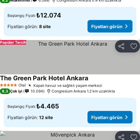
9,2
Mükemmel
6.599
Congresium Ankara 0.4 km uzaklıkta
₺12.074
Başlangıç Fiyatı
Fiyatları görün:
8 site
Fiyatları görün
Popüler Tercih
Paylaş
Fa
The Green Park Hotel Ankara
Otel
Kapalı havuz ve sağlıklı yaşam merkezi
5 Yıldız
8,3
Çok iyi
10.094
Congresium Ankara 1.2 km uzaklıkta
₺4.465
Başlangıç Fiyatı
Fiyatları görün:
12 site
Fiyatları görün