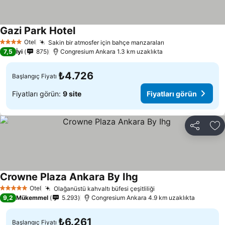
Gazi Park Hotel
Otel
Sakin bir atmosfer için bahçe manzaraları
4 Yıldız
7,5
İyi
875
Congresium Ankara 1.3 km uzaklıkta
₺4.726
Başlangıç Fiyatı
Fiyatları görün:
9 site
Fiyatları görün
Paylaş
Fa
Crowne Plaza Ankara By Ihg
Otel
Olağanüstü kahvaltı büfesi çeşitliliği
5 Yıldız
9,2
Mükemmel
5.293
Congresium Ankara 4.9 km uzaklıkta
₺6.261
Başlangıç Fiyatı