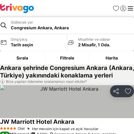
Favoriler
Giriş y
Me
Gidilecek yer
Congresium Ankara, Ankara
Giriş/çıkış
Misafirler ve odalar
Tarih seçin
2 Misafir, 1 Oda.
Sırala
Filtrele
Harita
Ankara şehrinde Congresium Ankara (Ankara,
Türkiye) yakınındaki konaklama yerleri
Bize yapılan ödemeler sıralamamızı nasıl etkiler?
Paylaş
Fa
JW Marriott Hotel Ankara
Otel
Her mevsim için kapalı ve açık havuzlar
5 Yıldız