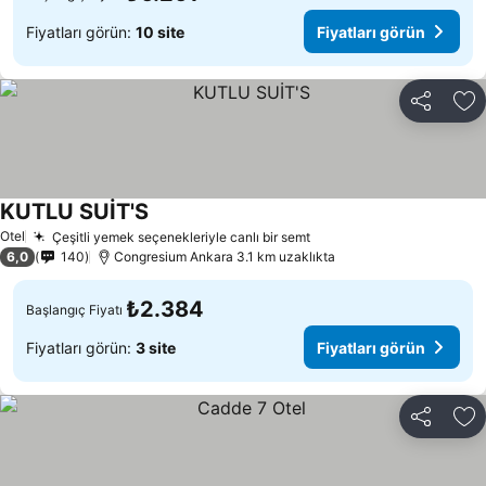
Fiyatları görün:
10 site
Fiyatları görün
Paylaş
Fa
KUTLU SUİT'S
Otel
Çeşitli yemek seçenekleriyle canlı bir semt
6,0
140
Congresium Ankara 3.1 km uzaklıkta
₺2.384
Başlangıç Fiyatı
Fiyatları görün:
3 site
Fiyatları görün
Paylaş
Fa