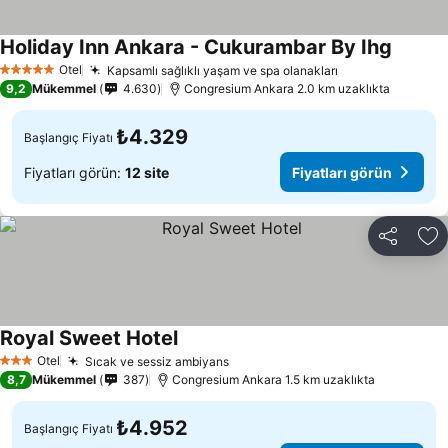
Holiday Inn Ankara - Cukurambar By Ihg
Otel
Kapsamlı sağlıklı yaşam ve spa olanakları
5 Yıldız
9,2
Mükemmel
4.630
Congresium Ankara 2.0 km uzaklıkta
₺4.329
Başlangıç Fiyatı
Fiyatları görün:
12 site
Fiyatları görün
Paylaş
Fa
Royal Sweet Hotel
Otel
Sıcak ve sessiz ambiyans
3 Yıldız
8,7
Mükemmel
387
Congresium Ankara 1.5 km uzaklıkta
₺4.952
Başlangıç Fiyatı