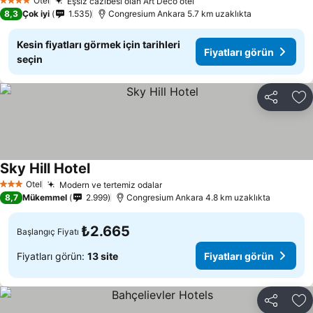
Otel
Eşsiz cazibesi olan Art Deco otel
4 Yıldız
8,3
Çok iyi
1.535
Congresium Ankara 5.7 km uzaklıkta
Kesin fiyatları görmek için tarihleri
Fiyatları görün
seçin
Paylaş
Fa
Sky Hill Hotel
Otel
Modern ve tertemiz odalar
3 Yıldız
8,7
Mükemmel
2.999
Congresium Ankara 4.8 km uzaklıkta
₺2.665
Başlangıç Fiyatı
Fiyatları görün:
13 site
Fiyatları görün
Paylaş
Fa