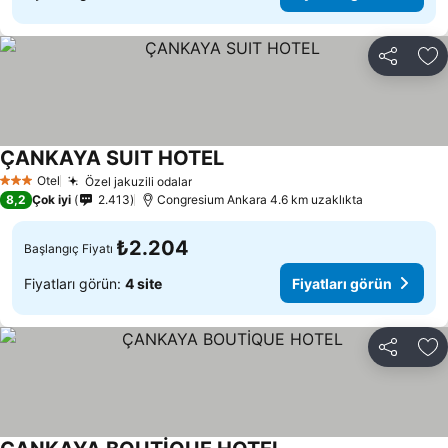
Paylaş
Fa
ÇANKAYA SUIT HOTEL
Otel
Özel jakuzili odalar
3 Yıldız
8,2
Çok iyi
2.413
Congresium Ankara 4.6 km uzaklıkta
₺2.204
Başlangıç Fiyatı
Fiyatları görün:
4 site
Fiyatları görün
Paylaş
Fa