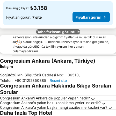
₺3.158
Başlangıç Fiyatı
Fiyatları görün:
7 site
Fiyatları görün
Daha fazlasını görüntüle
Rezervasyon sitelerinden aldığımız fiyatlar ve müsaitlik durumları
sürekli olarak değişir. Bu nedenle, rezervasyon sitesine gittiğinizde,
trivago'da gördüğünüz teklifin aynısını her zaman
bulamayabilirsiniz.
Congresium Ankara (Ankara, Türkiye)
İletişim
Sögütözü Mh. Sögütözü Caddesi No:1
,
06510
,
Telefon
:
+90(312)2850385
|
Resmî site
Congresium Ankara Hakkında Sıkça Sorulan
Sorular
Congresium Ankara'i Ankara'de popüler yapan nedir?
Congresium Ankara'a yakın bazı konaklama yerleri nelerdir?
Congresium Ankara'a yakın başka hangi cazibe merkezleri var?
Daha fazla Top Hotel