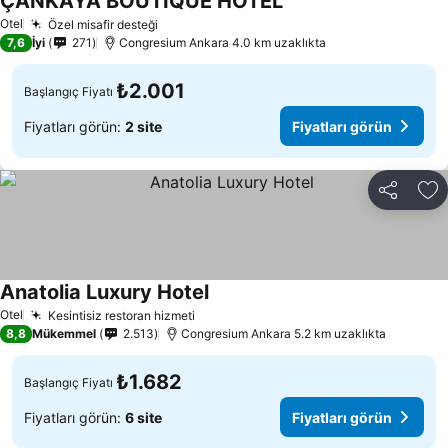
ÇANKAYA BOUTİQUE HOTEL
Otel
Özel misafir desteği
7,6
İyi
271
Congresium Ankara 4.0 km uzaklıkta
₺2.001
Başlangıç Fiyatı
Fiyatları görün:
2 site
Fiyatları görün
Paylaş
Fa
Anatolia Luxury Hotel
Otel
Kesintisiz restoran hizmeti
8,8
Mükemmel
2.513
Congresium Ankara 5.2 km uzaklıkta
₺1.682
Başlangıç Fiyatı
Fiyatları görün:
6 site
Fiyatları görün