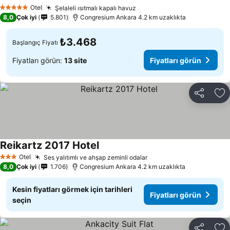
Otel
Şelaleli ısıtmalı kapalı havuz
5 Yıldız
8,0
Çok iyi
5.801
Congresium Ankara 4.2 km uzaklıkta
₺3.468
Başlangıç Fiyatı
Fiyatları görün:
13 site
Fiyatları görün
Paylaş
Fa
Reikartz 2017 Hotel
Otel
Ses yalıtımlı ve ahşap zeminli odalar
3 Yıldız
8,0
Çok iyi
1.706
Congresium Ankara 4.2 km uzaklıkta
Kesin fiyatları görmek için tarihleri
Fiyatları görün
seçin