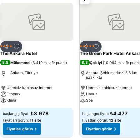
Favorilerime ekle
Favorilerime ekle
Otel
Otel
4 Yıldız
5 Yıldız
Paylaş
Paylaş
The Ankara Hotel
The Green Park Hotel Ankar
8,5
8,3
Mükemmel
(
3.419 misafir puanı
)
Çok iyi
(
10.094 misafir puanı
Ankara, Türkiye
Ankara, Şehir merkezi 5.3 km
uzaklıkta
Ücretsiz kablosuz internet
Ücretsiz kablosuz internet
Otopark
Havuz
Klima
Spa
₺3.978
₺4.477
başlangıç fiyatı
başlangıç fiyatı
Fiyatları görün:
11 site
Fiyatları görün:
12 site
Fiyatları görün
Fiyatları görün