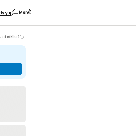
Menü
riş yap
sıl etkiler?