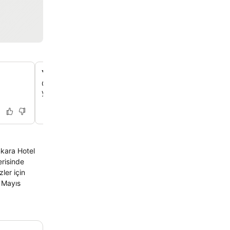
Yerel lezzetler sunan restoran
Otelin restoranında açık büfe ve alakart seçeneklerle lez
yemeklerin tadını çıkarabilirsin.
nkara Hotel
erisinde
zler için
9 Mayıs