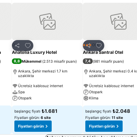
Favorilerime ekle
Favorilerime ekle
Otel
Otel
3 Yıldız
Paylaş
Paylaş
a
Anatolia Luxury Hotel
Ankara Santral Otel
8,8
7,4
)
Mükemmel
(
2.513 misafir puanı
)
(
981 misafir puanı
)
Ankara, Şehir merkezi 1.7 km
Ankara, Şehir merkezi 0.4 
uzaklıkta
uzaklıkta
Ücretsiz kablosuz internet
Ücretsiz kablosuz internet
Spa
Otopark
Otopark
Klima
₺1.681
₺2.048
başlangıç fiyatı
başlangıç fiyatı
Fiyatları görün:
6 site
Fiyatları görün:
11 site
Fiyatları görün
Fiyatları görün