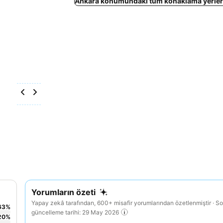
Ankara konumundaki tüm konaklama yerleri
Yorumların özeti
Yapay zekâ tarafından, 600+ misafir yorumlarından özetlenmiştir · S
63
%
güncelleme tarihi: 29 May 2026
20
%