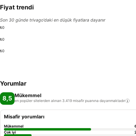
Fiyat trendi
Son 30 günde trivago’daki en düşük fiyatlara dayanır
₺0
₺0
₺0
Yorumlar
Mükemmel
8,5
en popüler sitelerden alınan 3.419 misafir puanına
dayanmaktadır
Misafir yorumları
Mükemmel
Çok iyi