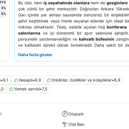
11
%
Bu otel, hem
iş seyahatinde olanlara
hem de
gezginlere
3
%
çok yönlü bir şehir merkezidir. Doğrudan Ankara Yüksek
3
%
Garı içinde yer alması sayesinde benzersiz bir erişilebilir
şehri keşfetmek veya trenle seyahat edenler için ideal bi
noktası olmaktadır. Tesis, estetik açıdan hoş
konferans 
salonlarına
ve iyi donanımlı bir spor salonuna sahiptir. 
personelin yardımseverliğini ve
kahvaltı büfesinin
zengin ç
ve kalitesini sürekli olarak övmektedir. Daha sakin bir d
misafirlerin atriyuma veya alışveriş merkezine bakmayan bi
Daha fazla göster
etmeleri önerilir.
m
•
9,1
Hesaplı
•
8,9
İmkânlar, özellikler ve kolaylıklar
•
8,9
,0
Yemek servisi
•
7,5
i
Otopark
Otel Barı