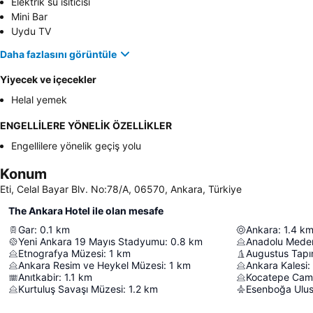
Elektrik su ısıtıcısı
Mini Bar
Uydu TV
Daha fazlasını görüntüle
Yiyecek ve içecekler
Helal yemek
ENGELLİLERE YÖNELİK ÖZELLİKLER
Engellilere yönelik geçiş yolu
Konum
Eti, Celal Bayar Blv. No:78/A, 06570, Ankara, Türkiye
The Ankara Hotel ile olan mesafe
Gar
:
0.1
km
Ankara
:
1.4
k
Yeni Ankara 19 Mayıs Stadyumu
:
0.8
km
Anadolu Meden
Etnografya Müzesi
:
1
km
Augustus Tapı
Ankara Resim ve Heykel Müzesi
:
1
km
Ankara Kalesi
:
Anıtkabir
:
1.1
km
Kocatepe Cami
Kurtuluş Savaşı Müzesi
:
1.2
km
Esenboğa Ulusl