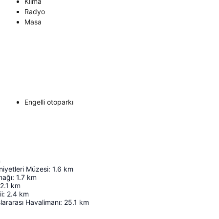
Klima
Radyo
Masa
Engelli otoparkı
m
iyetleri Müzesi
:
1.6
km
nağı
:
1.7
km
2.1
km
i
:
2.4
km
ararası Havalimanı
:
25.1
km