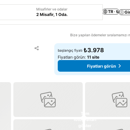
Misafirler ve odalar
TR · ₺
Gi
2 Misafir, 1 Oda.
Bize yapılan ödemeler sıralamamızı na
Favorilerime ekle
₺3.978
başlangıç fiyatı
Paylaş
Fiyatları görün:
11 site
Fiyatları görün