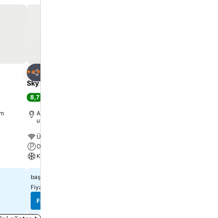
Favorilerime ekle
Favorilerime ek
Otel
Otel
3 Yıldız
3 Yıldız
Paylaş
Paylaş
Sky Hill Hotel
ÇANKAYA SUIT HOTEL
8,7
8,2
Mükemmel
(
2.999 misafir puanı
)
Çok iyi
(
2.413 misafir 
km
Ankara, Şehir merkezi 1.8 km
Ankara, Şehir merkezi 1.
uzaklıkta
uzaklıkta
Ücretsiz kablosuz internet
Ücretsiz kablosuz intern
Otopark
Klima
Klima
₺2.665
₺2.204
başlangıç fiyatı
başlangıç fiyatı
Fiyatları görün:
13 site
Fiyatları görün:
4 site
Fiyatları görün
Fiyatları görün