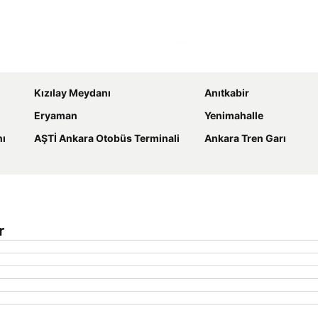
Haritayı genişlet
Kızılay Meydanı
Anıtkabir
Eryaman
Yenimahalle
nı
AŞTİ Ankara Otobüs Terminali
Ankara Tren Garı
r