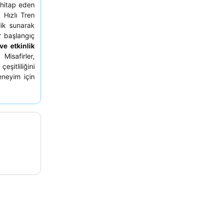
hitap eden
 Hızlı Tren
lik sunarak
r başlangıç
ve etkinlik
Misafirler,
eşitliliğini
eneyim için
r oda talep