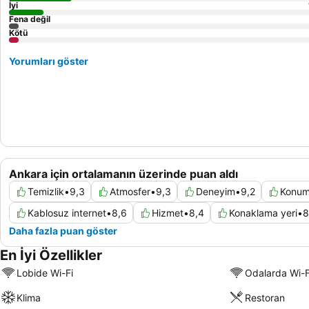
İyi
Fena değil
Kötü
Yorumları göster
Ankara için ortalamanın üzerinde puan aldı
Temizlik
•
9,3
Atmosfer
•
9,3
Deneyim
•
9,2
Konu
Kablosuz internet
•
8,6
Hizmet
•
8,4
Konaklama yeri
•
8
Daha fazla puan göster
En İyi Özellikler
Lobide Wi-Fi
Odalarda Wi-F
Klima
Restoran