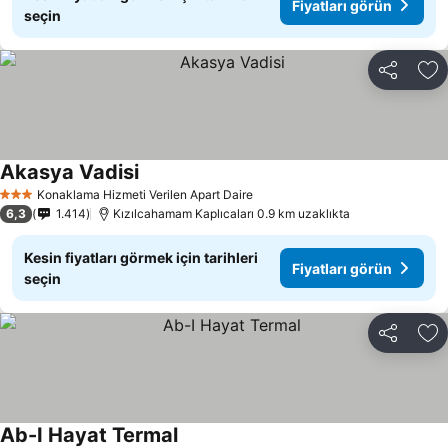
Fiyatları görün
seçin
Paylaş
Fa
Akasya Vadisi
Konaklama Hizmeti Verilen Apart Daire
3 Yıldız
6,3
1.414
Kızılcahamam Kaplıcaları 0.9 km uzaklıkta
Kesin fiyatları görmek için tarihleri
Fiyatları görün
seçin
Paylaş
Fa
Ab-I Hayat Termal