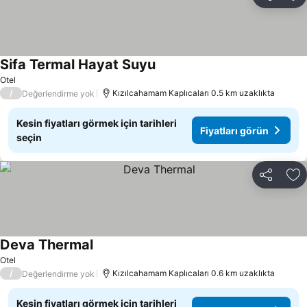
Paylaş
Fa
Sifa Termal Hayat Suyu
Otel
/
Kızılcahamam Kaplıcaları 0.5 km uzaklıkta
Değerlendirme yok
Kesin fiyatları görmek için tarihleri
Fiyatları görün
seçin
Paylaş
Fa
Deva Thermal
Otel
/
Kızılcahamam Kaplıcaları 0.6 km uzaklıkta
Değerlendirme yok
Kesin fiyatları görmek için tarihleri