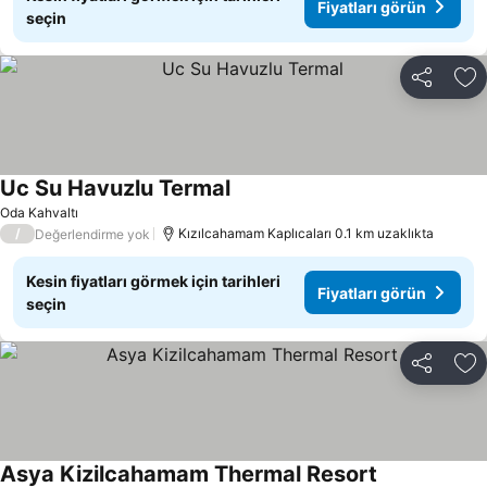
Fiyatları görün
seçin
Paylaş
Fa
Uc Su Havuzlu Termal
Oda Kahvaltı
/
Kızılcahamam Kaplıcaları 0.1 km uzaklıkta
Değerlendirme yok
Kesin fiyatları görmek için tarihleri
Fiyatları görün
seçin
Paylaş
Fa
Asya Kizilcahamam Thermal Resort