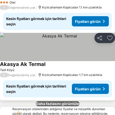
Otel
3 Yıldız
/
Kızılcahamam Kaplıcaları 1.1 km uzaklıkta
Değerlendirme yok
Kesin fiyatları görmek için tarihleri
Fiyatları görün
seçin
Paylaş
Fa
Akasya Ak Termal
Tatil Köyü
/
Kızılcahamam Kaplıcaları 1.7 km uzaklıkta
Değerlendirme yok
Kesin fiyatları görmek için tarihleri
Fiyatları görün
seçin
Daha fazlasını görüntüle
Rezervasyon sitelerinden aldığımız fiyatlar ve müsaitlik durumları
sürekli olarak değişir. Bu nedenle, rezervasyon sitesine gittiğinizde,