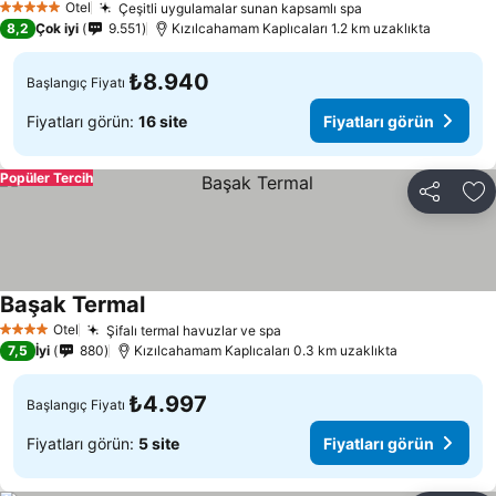
Otel
Çeşitli uygulamalar sunan kapsamlı spa
5 Yıldız
8,2
Çok iyi
9.551
Kızılcahamam Kaplıcaları 1.2 km uzaklıkta
₺8.940
Başlangıç Fiyatı
Fiyatları görün:
16 site
Fiyatları görün
Popüler Tercih
Paylaş
Fa
Başak Termal
Otel
Şifalı termal havuzlar ve spa
4 Yıldız
7,5
İyi
880
Kızılcahamam Kaplıcaları 0.3 km uzaklıkta
₺4.997
Başlangıç Fiyatı
Fiyatları görün:
5 site
Fiyatları görün