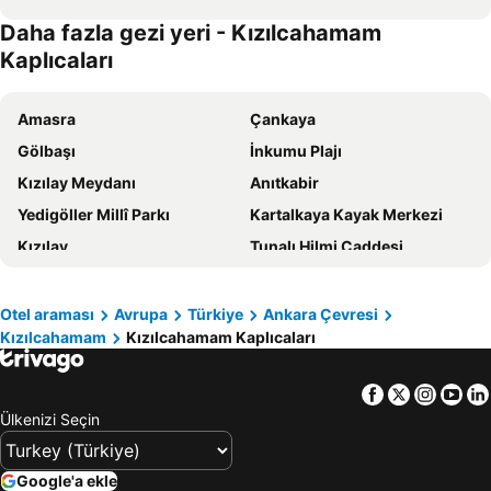
Daha fazla gezi yeri - Kızılcahamam
Kaplıcaları
Amasra
Çankaya
Gölbaşı
İnkumu Plajı
Kızılay Meydanı
Anıtkabir
Yedigöller Millî Parkı
Kartalkaya Kayak Merkezi
Kızılay
Tunalı Hilmi Caddesi
Eryaman
Yenimahalle
Kuzuluk İhlas Kaplıca Evleri
Keçiören
Otel araması
Avrupa
Türkiye
Ankara Çevresi
Kızılcahamam
Kızılcahamam Kaplıcaları
Odunpazarı
Ankara Esenboğa Havalimanı
AŞTİ Ankara Otobüs Terminali
Ankara Tren Garı
Facebook
Twitter
Insta
Yo
Söğütözü Mahallesi
Ulus
Ülkenizi Seçin
Altındağ
Sarıkaya
Kızılcahamam Kaplıcaları
Batıkent Metro İstasyonu
Google'a ekle