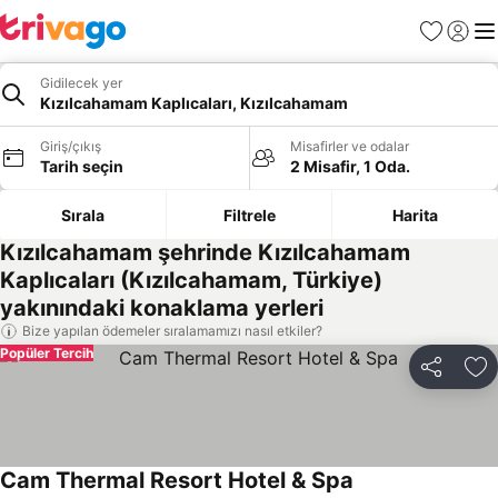
Favoriler
Giriş y
Me
Gidilecek yer
Kızılcahamam Kaplıcaları, Kızılcahamam
Giriş/çıkış
Misafirler ve odalar
Tarih seçin
2 Misafir, 1 Oda.
Sırala
Filtrele
Harita
Kızılcahamam şehrinde Kızılcahamam
Kaplıcaları (Kızılcahamam, Türkiye)
yakınındaki konaklama yerleri
Bize yapılan ödemeler sıralamamızı nasıl etkiler?
Popüler Tercih
Paylaş
Fa
Cam Thermal Resort Hotel & Spa