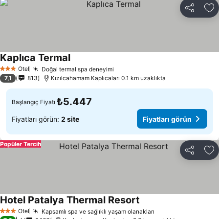
Paylaş
Fa
Kaplıca Termal
Otel
Doğal termal spa deneyimi
3 Yıldız
7,1
813
Kızılcahamam Kaplıcaları 0.1 km uzaklıkta
₺5.447
Başlangıç Fiyatı
Fiyatları görün:
2 site
Fiyatları görün
Popüler Tercih
Paylaş
Fa
Hotel Patalya Thermal Resort
Otel
Kapsamlı spa ve sağlıklı yaşam olanakları
3 Yıldız