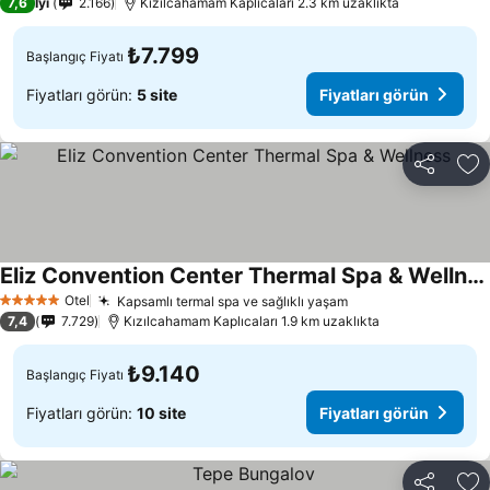
7,6
İyi
2.166
Kızılcahamam Kaplıcaları 2.3 km uzaklıkta
₺7.799
Başlangıç Fiyatı
Fiyatları görün:
5 site
Fiyatları görün
Paylaş
Fa
Eliz Convention Center Thermal Spa & Wellness
Otel
Kapsamlı termal spa ve sağlıklı yaşam
5 Yıldız
7,4
7.729
Kızılcahamam Kaplıcaları 1.9 km uzaklıkta
₺9.140
Başlangıç Fiyatı
Fiyatları görün:
10 site
Fiyatları görün