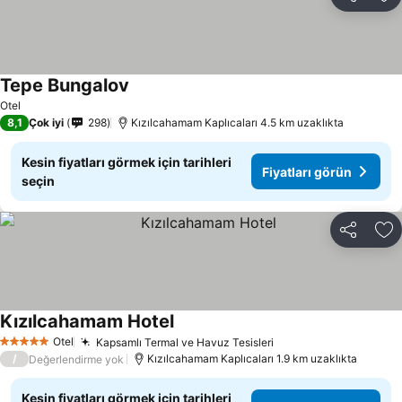
Paylaş
Fa
Tepe Bungalov
Otel
8,1
Çok iyi
298
Kızılcahamam Kaplıcaları 4.5 km uzaklıkta
Kesin fiyatları görmek için tarihleri
Fiyatları görün
seçin
Paylaş
Fa
Kızılcahamam Hotel
Otel
Kapsamlı Termal ve Havuz Tesisleri
5 Yıldız
/
Kızılcahamam Kaplıcaları 1.9 km uzaklıkta
Değerlendirme yok
Kesin fiyatları görmek için tarihleri