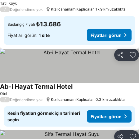
Tatil Köyü
/
Kızılcahamam Kaplıcaları 17.9 km uzaklıkta
Değerlendirme yok
₺13.686
Başlangıç Fiyatı
Fiyatları görün:
1 site
Fiyatları görün
Paylaş
Fa
Ab-i Hayat Termal Hotel
Otel
/
Kızılcahamam Kaplıcaları 0.3 km uzaklıkta
Değerlendirme yok
Kesin fiyatları görmek için tarihleri
Fiyatları görün
seçin