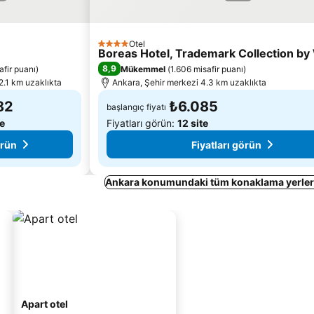
Otel
4 Yıldız
Boreas Hotel, Trademark Collection 
8,9
afir puanı
)
Mükemmel
(
1.606 misafir puanı
)
2.1 km uzaklıkta
Ankara, Şehir merkezi 4.3 km uzaklıkta
82
₺6.085
başlangıç fiyatı
te
Fiyatları görün:
12 site
örün
Fiyatları görün
Ankara konumundaki tüm konaklama yerleri
Apart otel