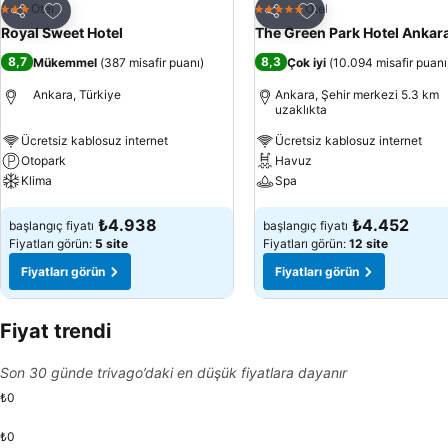
Favorilerime ekle
Favorilerime ekle
Otel
Otel
3 Yıldız
5 Yıldız
Paylaş
Paylaş
Royal Sweet Hotel
The Green Park Hotel Ankar
8,7
8,3
Mükemmel
(
387 misafir puanı
)
Çok iyi
(
10.094 misafir puanı
Ankara, Türkiye
Ankara, Şehir merkezi 5.3 km
uzaklıkta
Ücretsiz kablosuz internet
Ücretsiz kablosuz internet
Otopark
Havuz
Klima
Spa
Fiyatları görün
Fiyatları görün
₺4.938
₺4.452
başlangıç fiyatı
başlangıç fiyatı
Fiyatları görün:
5 site
Fiyatları görün:
12 site
Fiyatları görün
Fiyatları görün
Fiyat trendi
Son 30 günde trivago’daki en düşük fiyatlara dayanır
₺0
₺0