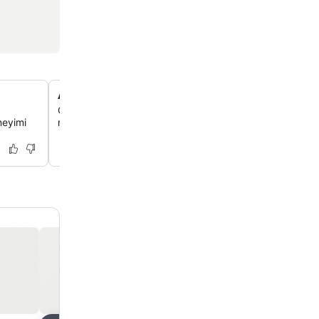
Ankara'nın merkezinde harika bir konum
Otelin merkezi konumu sayesinde toplu taşıma araçların
neyimi
restoranlara ve gezilecek yerlere kolayca ulaşabilirsin.