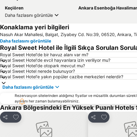
Keçiören
Ankara Esenboğa Havalima
Daha fazlasını görüntüle
Konaklama yeri bilgileri
Nasuh Akar Mahallesi, Balgat, Ziyabey Cd. No:39, 06520, Ankara, T
Daha fazlasını görüntüle
Royal Sweet Hotel ile İlgili Sıkça Sorulan Sorul
Royal Sweet Hotel'de bir havuz alanı var mı?
Royal Sweet Hotel'de evcil hayvanlara izin veriliyor mu?
Royal Sweet Hotel'de otopark mevcut mu?
Royal Sweet Hotel nerede bulunuyor?
Royal Sweet Hotel'e yakın popüler cazibe merkezleri nelerdir?
Daha fazlasını görüntüle
Rezervasyon sitelerinden aldığımız fiyatlar ve müsaitlik durumları sürekli
aynısını her zaman bulamayabilirsiniz.
Ankara Bölgesindeki En Yüksek Puanlı Hotels
Favorilerime ekle
Favorilerime ek
Paylaş
Paylaş