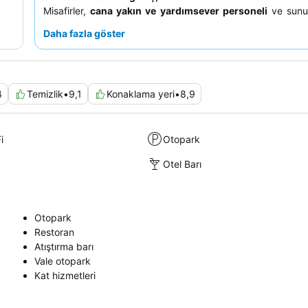
Misafirler,
cana yakın ve yardımsever personeli
ve sunul
yemek seçeneklerini sürekli olarak övmektedir. Daha
Daha fazla göster
deneyim için misafirlerin trafik gürültüsünü en aza indirm
caddeye bakmayan bir oda talep etmeleri önerilir.
4
Temizlik
•
9,1
Konaklama yeri
•
8,9
i
Otopark
Otel Barı
Otopark
Restoran
Atıştırma barı
Vale otopark
Kat hizmetleri