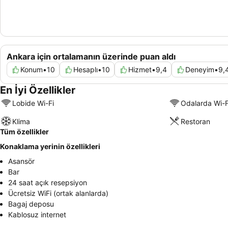
Ankara için ortalamanın üzerinde puan aldı
Konum
•
10
Hesaplı
•
10
Hizmet
•
9,4
Deneyim
•
9,
En İyi Özellikler
Lobide Wi-Fi
Odalarda Wi-F
Klima
Restoran
Tüm özellikler
Konaklama yerinin özellikleri
Asansör
Bar
24 saat açık resepsiyon
Ücretsiz WiFi (ortak alanlarda)
Bagaj deposu
Kablosuz internet