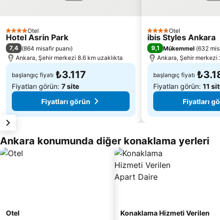
Otel
Otel
4 Yıldız
4 Yıldız
Hotel Asrin Park
ibis Styles Ankara
7,4
9,1
(
864 misafir puanı
)
Mükemmel
(
632 mis
Ankara, Şehir merkezi 8.6 km uzaklıkta
Ankara, Şehir merkezi 
₺3.117
₺3.1
başlangıç fiyatı
başlangıç fiyatı
Fiyatları görün:
7 site
Fiyatları görün:
11 si
Fiyatları görün
Fiyatları g
Ankara konumunda diğer konaklama yerleri
Otel
Konaklama Hizmeti Verilen