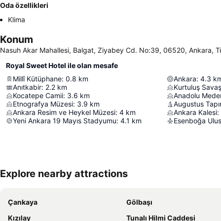
Oda özellikleri
Klima
Konum
Nasuh Akar Mahallesi, Balgat, Ziyabey Cd. No:39, 06520, Ankara, T
Royal Sweet Hotel ile olan mesafe
Millî Kütüphane
:
0.8
km
Ankara
:
4.3
k
Anıtkabir
:
2.2
km
Kurtuluş Savaş
Kocatepe Camii
:
3.6
km
Anadolu Meden
Etnografya Müzesi
:
3.9
km
Augustus Tapı
Ankara Resim ve Heykel Müzesi
:
4
km
Ankara Kalesi
:
Yeni Ankara 19 Mayıs Stadyumu
:
4.1
km
Esenboğa Ulusl
Explore nearby attractions
Çankaya
Gölbaşı
Kızılay
Tunalı Hilmi Caddesi