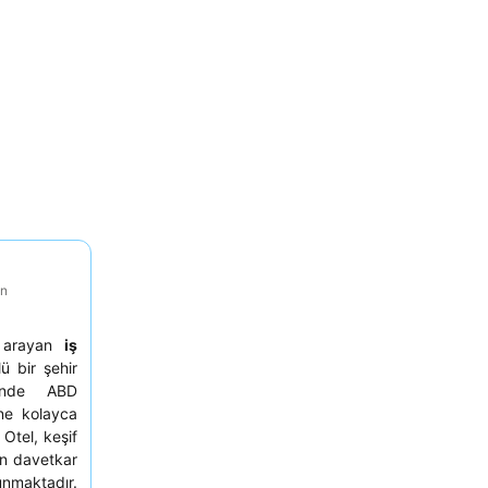
on
a arayan
iş
ü bir şehir
nde ABD
ine kolayca
 Otel, keşif
in davetkar
nmaktadır.