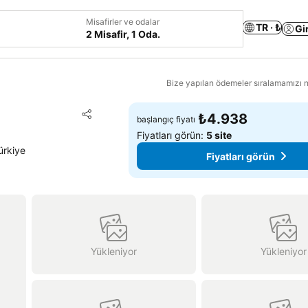
Misafirler ve odalar
TR · ₺
Gi
2 Misafir, 1 Oda.
Bize yapılan ödemeler sıralamamızı na
Favorilerime ekle
₺4.938
başlangıç fiyatı
Paylaş
Fiyatları görün:
5 site
ürkiye
Fiyatları görün
Yükleniyor
Yükleniyor