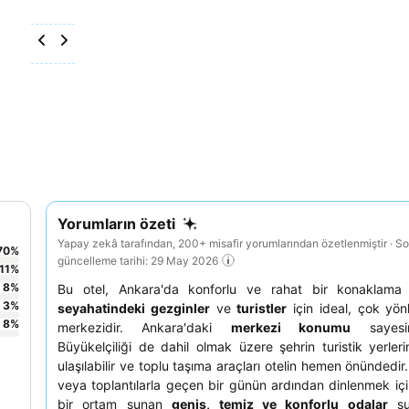
Yorumların özeti
Yapay zekâ tarafından, 200+ misafir yorumlarından özetlenmiştir · S
70
%
güncelleme tarihi: 29 May 2026
11
%
8
%
Bu otel, Ankara'da konforlu ve rahat bir konaklam
3
%
seyahatindeki gezginler
ve
turistler
için ideal, çok yönl
8
%
merkezidir. Ankara'daki
merkezi konumu
sayesi
Büyükelçiliği de dahil olmak üzere şehrin turistik yerler
ulaşılabilir ve toplu taşıma araçları otelin hemen önündedir.
veya toplantılarla geçen bir günün ardından dinlenmek iç
bir ortam sunan
geniş, temiz ve konforlu odalar
su