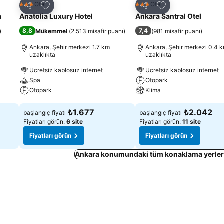
Favorilerime ekle
Favorilerime ekle
Otel
Otel
3 Yıldız
3 Yıldız
Paylaş
Paylaş
a
Anatolia Luxury Hotel
Ankara Santral Otel
8,8
7,4
)
Mükemmel
(
2.513 misafir puanı
)
(
981 misafir puanı
)
Ankara, Şehir merkezi 1.7 km
Ankara, Şehir merkezi 0.4 
uzaklıkta
uzaklıkta
Ücretsiz kablosuz internet
Ücretsiz kablosuz internet
Spa
Otopark
Otopark
Klima
Fiyatları görün
Fiyatları görün
₺1.677
₺2.042
başlangıç fiyatı
başlangıç fiyatı
Fiyatları görün:
6 site
Fiyatları görün:
11 site
Fiyatları görün
Fiyatları görün
Ankara konumundaki tüm konaklama yerleri