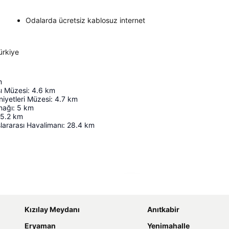
Odalarda ücretsiz kablosuz internet
ürkiye
m
ı Müzesi
:
4.6
km
iyetleri Müzesi
:
4.7
km
nağı
:
5
km
5.2
km
ararası Havalimanı
:
28.4
km
Haritayı genişlet
Kızılay Meydanı
Anıtkabir
Eryaman
Yenimahalle