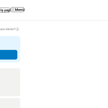
Menü
riş yap
sıl etkiler?