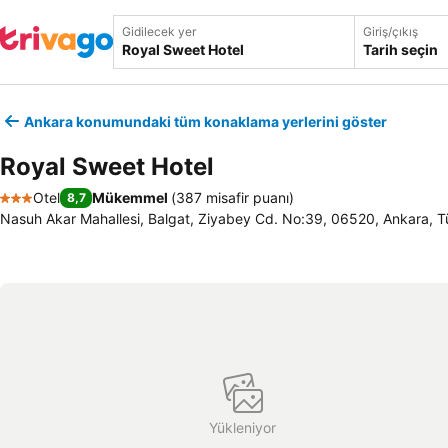
Gidilecek yer
Giriş/çıkış
Tarih seçin
Ankara konumundaki tüm konaklama yerlerini göster
Royal Sweet Hotel
Otel
Mükemmel
(
387 misafir puanı
)
8,7
3 Yıldız
Nasuh Akar Mahallesi, Balgat, Ziyabey Cd. No:39, 06520, Ankara, T
Yükleniyor