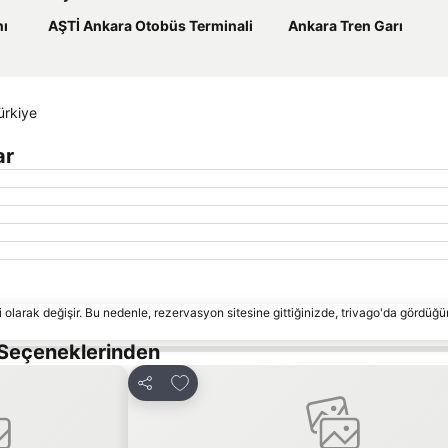
nı
AŞTİ Ankara Otobüs Terminali
Ankara Tren Garı
ürkiye
ar
 olarak değişir. Bu nedenle, rezervasyon sitesine gittiğinizde, trivago'da gördüğü
 Seçeneklerinden
le
Favorilerime ekle
Paylaş