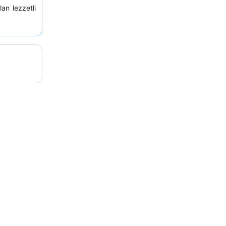
an lezzetli
 sakin bir
ek amacıyla