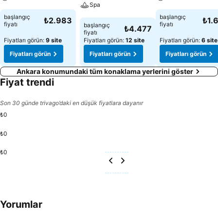
Spa
Fiyatları görün
Fiyatları görün
başlangıç
başlangıç
₺2.983
₺1.
Fiyatları görün
fiyatı
fiyatı
başlangıç
₺4.477
fiyatı
Fiyatları görün:
9 site
Fiyatları görün:
12 site
Fiyatları görün:
6 site
Fiyatları görün
Fiyatları görün
Fiyatları görün
Ankara konumundaki tüm konaklama yerlerini göster
Fiyat trendi
Son 30 günde trivago’daki en düşük fiyatlara dayanır
₺0
₺0
₺0
Yorumlar