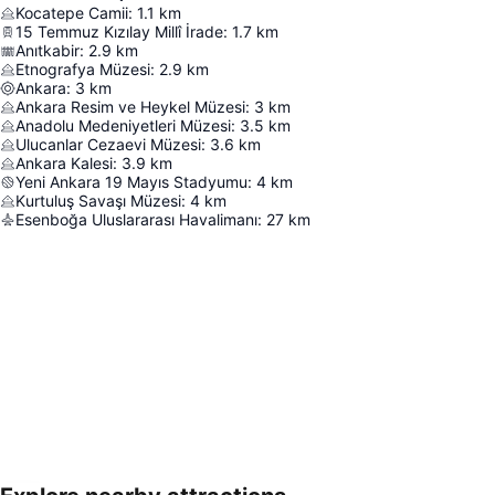
Kocatepe Camii
:
1.1
km
15 Temmuz Kızılay Millî İrade
:
1.7
km
Anıtkabir
:
2.9
km
Etnografya Müzesi
:
2.9
km
Ankara
:
3
km
Ankara Resim ve Heykel Müzesi
:
3
km
Anadolu Medeniyetleri Müzesi
:
3.5
km
Ulucanlar Cezaevi Müzesi
:
3.6
km
Ankara Kalesi
:
3.9
km
Yeni Ankara 19 Mayıs Stadyumu
:
4
km
Kurtuluş Savaşı Müzesi
:
4
km
Esenboğa Uluslararası Havalimanı
:
27
km