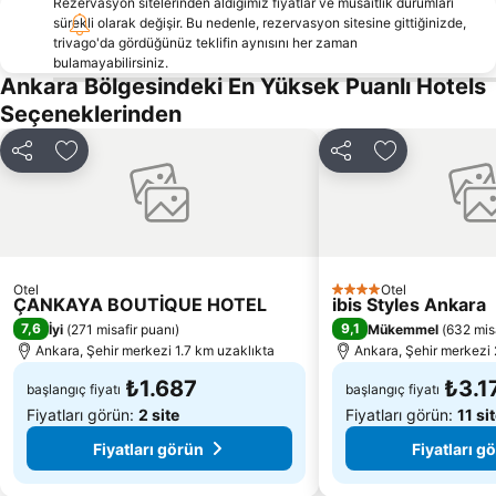
Rezervasyon sitelerinden aldığımız fiyatlar ve müsaitlik durumları
Bilkent Metro İstasyonu
Ostim Metro İstasyonu
sürekli olarak değişir. Bu nedenle, rezervasyon sitesine gittiğinizde,
trivago'da gördüğünüz teklifin aynısını her zaman
Demetevler Metro İstasyonu
ODTÜ Metro İstasyonu
bulamayabilirsiniz.
Gaziosmanpaşa
Oran Mahallesi
Ankara Bölgesindeki En Yüksek Puanlı Hotels
Seçeneklerinden
Ankara Üniversitesi Tıp Fakültesi
Gata
Atakule
Congresium Ankara
Paylaş
Favorilerime ekle
Paylaş
Favorilerime 
Yıldızevler Mahallesi
Bilkent Center Alışveriş Merkezi
Cebeci İnönü Stadyumu
Cepa Alışveriş Merkezi
Birlik Mahallesi
Koru Metro İstasyonu
Aquapark Club Watercity
İvedik Metro İstasyonu
Otel
Otel
4 Yıldız
ÇANKAYA BOUTİQUE HOTEL
Başkent Üniversitesi Tıp Fakültesi
Söğütözü Metro İstasyonu
ibis Styles Ankara
7,6
9,1
İyi
(
271 misafir puanı
)
Mükemmel
(
632 mis
Ulus Metro İstasyonu
Atatürk Orman Çiftliği
Ankara, Şehir merkezi 1.7 km uzaklıkta
Ankara, Şehir merkezi 
₺1.687
₺3.1
başlangıç fiyatı
başlangıç fiyatı
Fiyatları görün:
2 site
Fiyatları görün:
11 si
Fiyatları görün
Fiyatları g