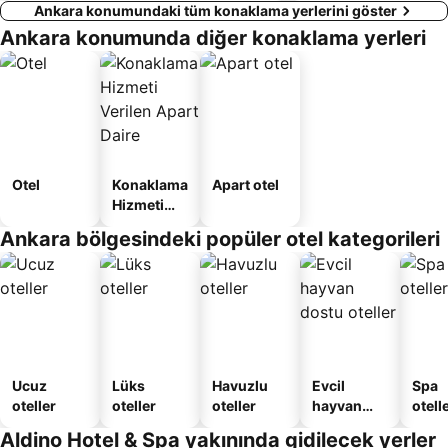
Ankara konumundaki tüm konaklama yerlerini göster
Ankara konumunda diğer konaklama yerleri
Otel
Konaklama
Apart otel
Hizmeti
Verilen
Ankara bölgesindeki popüler otel kategorileri
Apart
Daire
Ucuz
Lüks
Havuzlu
Evcil
Spa
oteller
oteller
oteller
hayvan
otelle
dostu
Aldino Hotel & Spa yakınında gidilecek yerler
oteller