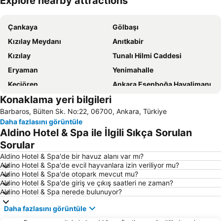
Explore nearby attractions
Haritayı genişlet
Çankaya
Gölbaşı
Kızılay Meydanı
Anıtkabir
Kızılay
Tunalı Hilmi Caddesi
Eryaman
Yenimahalle
Keçiören
Ankara Esenboğa Havalimanı
Konaklama yeri bilgileri
AŞTİ Ankara Otobüs Terminali
Ankara Tren Garı
Barbaros, Bülten Sk. No:22, 06700, Ankara, Türkiye
Söğütözü Mahallesi
Ulus
Daha fazlasını görüntüle
Altındağ
Batıkent Metro İstasyonu
Aldino Hotel & Spa ile İlgili Sıkça Sorulan
Çayyolu Metro İstasyonu
Beytepe Metro İstasyonu
Sorular
Haymana Kaplıcaları
Sincan Tren Garı
Aldino Hotel & Spa'de bir havuz alanı var mı?
Aldino Hotel & Spa'de evcil hayvanlara izin veriliyor mu?
Hacettepe Üniversitesi Tıp Fakültesi
Kavaklıdere Mahallesi
Aldino Hotel & Spa'de otopark mevcut mu?
Aldino Hotel & Spa'de giriş ve çıkış saatleri ne zaman?
Ümitköy Metro İstasyonu
Gazi Üniversitesi tıp Fakültesi
Aldino Hotel & Spa nerede bulunuyor?
Sıhhiye Metro İstasyonu
Armada Alışveriş Ve İş Merkezi
Daha fazlasını görüntüle
ANKAmall
Kızılay Metro İstasyonu