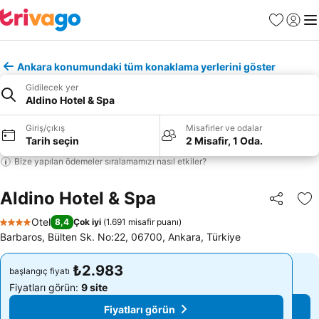
Favoriler
Giriş y
Me
Ankara konumundaki tüm konaklama yerlerini göster
Gidilecek yer
Aldino Hotel & Spa
Giriş/çıkış
Misafirler ve odalar
Tarih seçin
2 Misafir, 1 Oda.
Bize yapılan ödemeler sıralamamızı nasıl etkiler?
Aldino Hotel & Spa
Paylaş
Fa
Otel
8,4
Çok iyi
(
1.691 misafir puanı
)
4 Yıldız
Barbaros, Bülten Sk. No:22, 06700, Ankara, Türkiye
₺2.983
₺2.983
başlangıç fiyatı
başlangıç fiyatı
Fiyatları görün:
9 site
Fiyatları görün:
9 site
Fiyatları görün
Fiyatları görün