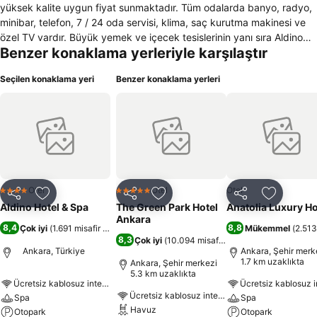
yüksek kalite uygun fiyat sunmaktadır. Tüm odalarda banyo, radyo,
minibar, telefon, 7 / 24 oda servisi, klima, saç kurutma makinesi ve
özel TV vardır. Büyük yemek ve içecek tesislerinin yanı sıra Aldino
Benzer konaklama yerleriyle karşılaştır
Bar, lobi ve Aldino Restaurant da bulunmaktadır. Hotel Aldino da
sizler için İnternet ofisi, Sauna, Türk Hamamı,Duş, Masaj Odası,
Seçilen konaklama yeri
Benzer konaklama yerleri
Çamaşırhane, Terzi, Garaj hizmeletleride sunulmaktadır.Başkentteki
sert bir günün ardından, Hotel Aldinonun rahat odaları sizi bekliyor.
Mini bardan bir içecek alıp size özel televizyonunuzdan istediğiniz
kanalı izleyerek dinlenebilirsiniz.Odanızdaki klima sıcaklığı istediğiniz
seviyede tutarken, sizler odanızda Hotel Aldinonun rahatlığına
varabilirsiniz. Hotel Aldino, 55 odası ve bu odaların tümünde bulunan
özel banyoları, direkt hatlı telefonları, TV, radyo, klima, mini bar,
merkezi ısıtma ve saç kurutma makineleri ile sizin rahatınız için
Otel
Otel
Otel
4 Yıldız
5 Yıldız
Paylaş
Favorilerime ekle
Paylaş
Favorilerime ekle
Paylaş
Favoriler
hazırlanmıştır ve sizleri beklemektedir.
Aldino Hotel & Spa
The Green Park Hotel
Anatolia Luxury Ho
Ankara
8,4
8,8
Çok iyi
(
1.691 misafir puanı
)
Mükemmel
(
2.513
8,3
Çok iyi
(
10.094 misafir puanı
)
Ankara, Türkiye
Ankara, Şehir merk
1.7 km uzaklıkta
Ankara, Şehir merkezi
5.3 km uzaklıkta
Ücretsiz kablosuz internet
Ücretsiz kablosuz internet
Spa
Spa
Havuz
Otopark
Otopark