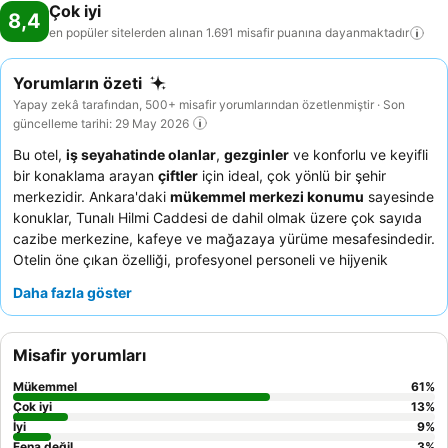
Çok iyi
8,4
en popüler sitelerden alınan 1.691 misafir puanına
dayanmaktadır
Yorumların özeti
Yapay zekâ tarafından, 500+ misafir yorumlarından özetlenmiştir · Son
güncelleme tarihi: 29 May 2026
Bu otel,
iş seyahatinde olanlar
,
gezginler
ve konforlu ve keyifli
bir konaklama arayan
çiftler
için ideal, çok yönlü bir şehir
merkezidir. Ankara'daki
mükemmel merkezi konumu
sayesinde
konuklar, Tunalı Hilmi Caddesi de dahil olmak üzere çok sayıda
cazibe merkezine, kafeye ve mağazaya yürüme mesafesindedir.
Otelin öne çıkan özelliği, profesyonel personeli ve hijyenik
ortamıyla büyük beğeni toplayan
spa merkezidir
. Konuklar,
Daha fazla göster
güler yüzlü ve ilgili personelin yanı sıra
zengin ve lezzetli açık
büfe kahvaltıyı
sürekli olarak övmektedir. Gerçekten rahatlatıcı
bir deneyim için otele vardığınızda bir spa bakımı rezervasyonu
Misafir yorumları
yaptırmayı düşünebilirsiniz.
Mükemmel
61
%
Çok iyi
13
%
İyi
9
%
Fena değil
3
%