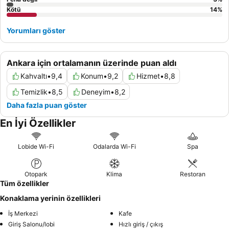
Kötü
14
%
Yorumları göster
Ankara için ortalamanın üzerinde puan aldı
Kahvaltı
•
9,4
Konum
•
9,2
Hizmet
•
8,8
Temizlik
•
8,5
Deneyim
•
8,2
Daha fazla puan göster
En İyi Özellikler
Lobide Wi-Fi
Odalarda Wi-Fi
Spa
Otopark
Klima
Restoran
Tüm özellikler
Konaklama yerinin özellikleri
İş Merkezi
Kafe
Giriş Salonu/lobi
Hızlı giriş / çıkış