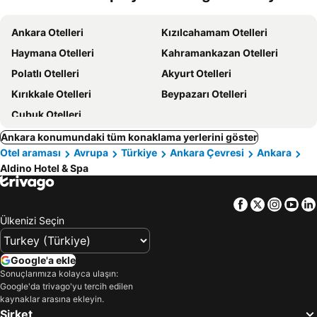
Ankara Otelleri
Kızılcahamam Otelleri
Haymana Otelleri
Kahramankazan Otelleri
Polatlı Otelleri
Akyurt Otelleri
Kırıkkale Otelleri
Beypazarı Otelleri
Çubuk Otelleri
Ankara konumundaki tüm konaklama yerlerini göster
Otel araması
Avrupa
Türkiye
Ankara Çevresi
Ankara
Aldino Hotel & Spa
Facebook
Twitter
Insta
Yo
Ülkenizi Seçin
Google'a ekle
Sonuçlarımıza kolayca ulaşın:
Google'da trivago'yu tercih edilen
kaynaklar arasına ekleyin.
Şirket