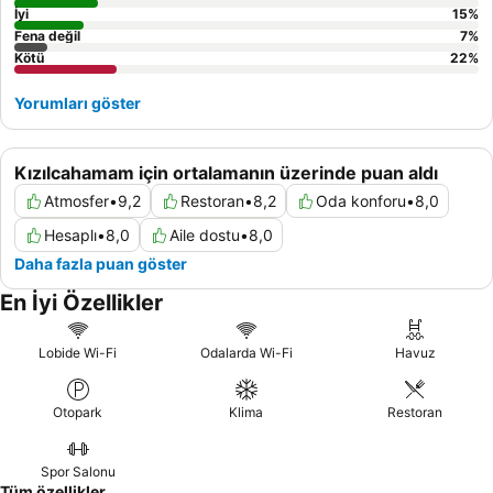
İyi
15
%
Fena değil
7
%
Kötü
22
%
Yorumları göster
Kızılcahamam için ortalamanın üzerinde puan aldı
Atmosfer
•
9,2
Restoran
•
8,2
Oda konforu
•
8,0
Hesaplı
•
8,0
Aile dostu
•
8,0
Daha fazla puan göster
En İyi Özellikler
Lobide Wi-Fi
Odalarda Wi-Fi
Havuz
Otopark
Klima
Restoran
Spor Salonu
Tüm özellikler