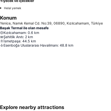
Yiyecek ve içecekler
Helal yemek
Konum
Yenice, Namık Kemal Cd. No:39, 06890, Kızılcahamam, Türkiye
Başak Termal ile olan mesafe
Kızılcahamam
:
0.6
km
Şehitlik Anıtı
:
2
km
İsmetpaşa
:
44.5
km
Esenboğa Uluslararası Havalimanı
:
48.8
km
Explore nearby attractions
Haritayı genişlet