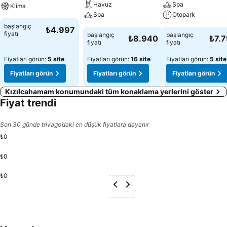
Havuz
Spa
Klima
Spa
Otopark
başlangıç
₺4.997
fiyatı
başlangıç
başlangıç
₺8.940
₺7.
fiyatı
fiyatı
Fiyatları görün:
5 site
Fiyatları görün:
16 site
Fiyatları görün:
5 site
Fiyatları görün
Fiyatları görün
Fiyatları görün
Kızılcahamam konumundaki tüm konaklama yerlerini göster
Fiyat trendi
Son 30 günde trivago’daki en düşük fiyatlara dayanır
₺0
₺0
₺0