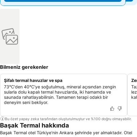
Bilmeniz gerekenler
Şifalı termal havuzlar ve spa
Ze
73°C'den 40°C'ye soğutulmuş, mineral açısından zengin
Ta
sularla dolu kapalı termal havuzlarda, iki hamamda ve
le
saunada rahatlayabilirsin. Tamamen terapi odaklı bir
ka
deneyim seni bekliyor.
Bu özet yapay zeka tarafından oluşturulmuştur ve %100 doğru olmayabilir.
Başak Termal hakkında
Başak Termal otel Türkiye'nin Ankara şehrinde yer almaktadır. Otel