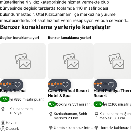
müşterilerine 4 yıldız kategorisinde hizmet vermekte olup
bünyesinde değişik tarzlarda toplamda 110 misafir odası
bulundurmaktadır. Otel Kızılcahamam ilçe merkezine yürüme
mesafesindedir. 24 saat hizmet veren resepsiyon ve oda servisinde
Benzer konaklama yerleriyle karşılaştır
birden fazla dil bilen personel görev yapmakta ve otel kasası
bulunmaktadır. Otelin genel alanlarında yüksek hızda kablosuz
Seçilen konaklama yeri
Benzer konaklama yerleri
internet erişimi mevcuttur. Otelde rahatlamak ve yorgunluğu
gidermek için duşlu ve küvetli banyo, merkezi noktadan
yönlendirilen ısıtma mevcuttur. Otel odalarında bulunan açılabilir
pencereler izolasyona sahiptir. Rahat bir şekilde televizyon izlemek
ve dinlenmek için odalara oturma gurubu konulmuştur. Otelin
içerisinde farklı amaçlara yönelik olarak dekore edilmiş ve teknik
olarak donatılmış toplantı odası da bulunmaktadır. Otelin genel
alanları ve tüm konuk odaları klimalıdır. Otel bünyesinde sigara
Otel
Otel
Otel
4 Yıldız
5 Yıldız
3 Yıldız
Paylaş
Favorilerime ekle
Paylaş
Favorilerime ekle
Paylaş
Favoriler
içilmeyen odalar mevcuttur. Çocuklarıyla gelen konuklar için çocuk
Başak Termal
Cam Thermal Resort
Hotel Patalya Ther
yatağı mevcuttur. Ayrıca otelde kapalı yüzme havuzu, hamam ve
Hotel & Spa
Resort
7,5
İyi
(
880 misafir puanı
)
sauna mevcuttur.
8,2
7,6
Çok iyi
(
9.551 misafir puanı
)
İyi
(
2.166 misafir
Kızılcahamam,
Türkiye
Kızılcahamam, Şehir
Kızılcahamam, Şehi
merkezi 2.1 km
merkezi 3.0 km
uzaklıkta
uzaklıkta
Havuz
Ücretsiz kablosuz internet
Ücretsiz kablosuz i
Otopark