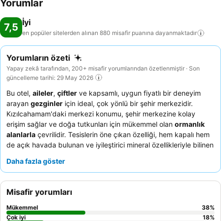
Yorumlar
İyi
7,5
en popüler sitelerden alınan 880 misafir puanına
dayanmaktadır
Yorumların özeti
Yapay zekâ tarafından, 200+ misafir yorumlarından özetlenmiştir · Son
güncelleme tarihi: 29 May 2026
Bu otel,
aileler
,
çiftler
ve kapsamlı, uygun fiyatlı bir deneyim
arayan
gezginler
için ideal, çok yönlü bir şehir merkezidir.
Kızılcahamam'daki merkezi konumu, şehir merkezine kolay
erişim sağlar ve doğa tutkunları için mükemmel olan
ormanlık
alanlarla
çevrilidir. Tesislerin öne çıkan özelliği, hem kapalı hem
de açık havada bulunan ve iyileştirici mineral özellikleriyle bilinen
etkileyici
termal havuzlardır
. Konuklar, özellikle zengin kahvaltı
Daha fazla göster
büfesi ve yöresel Türk mutfağından çeşitli akşam yemeği
seçenekleri olmak üzere
mutfak lezzetlerini
sürekli olarak
övmektedir. Daha ayrıcalıklı bir deneyim için, termal havuzlu özel
Misafir yorumları
aile kabinlerinden birini ayırtmayı düşünebilirsiniz, ancak
bazılarının eskime belirtileri gösterebileceğini belirtmekte fayda
Mükemmel
38
%
var.
Çok iyi
18
%