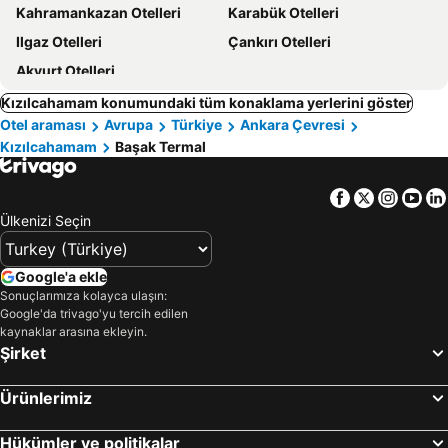
Kahramankazan Otelleri
Karabük Otelleri
Ilgaz Otelleri
Çankırı Otelleri
Akyurt Otelleri
Kızılcahamam konumundaki tüm konaklama yerlerini göster
Otel araması
Avrupa
Türkiye
Ankara Çevresi
Kızılcahamam
Başak Termal
Facebook
Twitter
Insta
Yo
Ülkenizi Seçin
Google'a ekle
Sonuçlarımıza kolayca ulaşın:
Google'da trivago'yu tercih edilen
kaynaklar arasına ekleyin.
Şirket
Ürünlerimiz
Hükümler ve politikalar