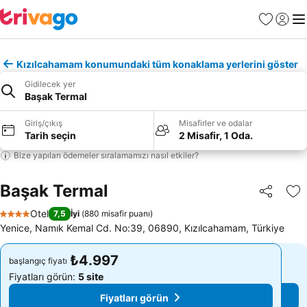
Favoriler
Giriş y
Me
Kızılcahamam konumundaki tüm konaklama yerlerini göster
Gidilecek yer
Başak Termal
Giriş/çıkış
Misafirler ve odalar
Tarih seçin
2 Misafir, 1 Oda.
Bize yapılan ödemeler sıralamamızı nasıl etkiler?
Başak Termal
Paylaş
Fa
Otel
7,5
İyi
(
880 misafir puanı
)
4 Yıldız
Yenice, Namık Kemal Cd. No:39, 06890, Kızılcahamam, Türkiye
₺4.997
₺4.997
başlangıç fiyatı
başlangıç fiyatı
Fiyatları görün:
5 site
Fiyatları görün:
5 site
Fiyatları görün
Fiyatları görün