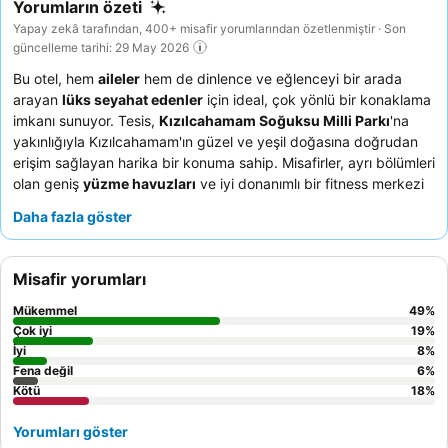
Yorumların özeti
Yapay zekâ tarafından, 400+ misafir yorumlarından özetlenmiştir · Son
güncelleme tarihi: 29 May 2026
Bu otel, hem
aileler
hem de dinlence ve eğlenceyi bir arada
arayan
lüks seyahat edenler
için ideal, çok yönlü bir konaklama
imkanı sunuyor. Tesis,
Kızılcahamam Soğuksu Milli Parkı
'na
yakınlığıyla Kızılcahamam'ın güzel ve yeşil doğasına doğrudan
erişim sağlayan harika bir konuma sahip. Misafirler, ayrı bölümleri
olan geniş
yüzme havuzları
ve iyi donanımlı bir fitness merkezi
dahil olmak üzere çok çeşitli olanakların tadını çıkarabilirler.
Daha fazla göster
Personel, kibar ve özenli hizmetleriyle sürekli övgü alırken,
zengin tatlı seçenekleriyle lezzetli ve çeşitli
açık büfe
de
konaklamayı tamamlıyor. Gerçekten konforlu bir konaklama için,
Misafir yorumları
mutfak ve geniş balkon gibi olanaklar sunan ferah
apart tarzı
konaklama birimlerini
düşünebilirsiniz.
Mükemmel
49
%
Çok iyi
19
%
İyi
8
%
Fena değil
6
%
Kötü
18
%
Yorumları göster