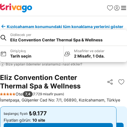
Favoriler
Giriş y
Me
Kızılcahamam konumundaki tüm konaklama yerlerini göster
Gidilecek yer
Eliz Convention Center Thermal Spa & Wellness
Giriş/çıkış
Misafirler ve odalar
Tarih seçin
2 Misafir, 1 Oda.
Bize yapılan ödemeler sıralamamızı nasıl etkiler?
Eliz Convention Center
Thermal Spa & Wellness
Paylaş
Fa
Otel
7,4
(
7.729 misafir puanı
)
5 Yıldız
İsmetpaşa, Gülşenler Cad No: 7/1, 06890, Kızılcahamam, Türkiye
₺9.177
₺9.177
başlangıç fiyatı
başlangıç fiyatı
Fiyatları görün:
10 site
Fiyatları görün:
10 site