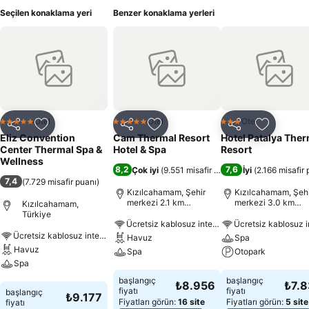
Seçilen konaklama yeri
Benzer konaklama yerleri
Otel
Otel
Otel
5 Yıldız
5 Yıldız
3 Yıldız
Paylaş
Favorilerime ekle
Paylaş
Favorilerime ekle
Paylaş
Favoriler
Eliz Convention
Cam Thermal Resort
Hotel Patalya Ther
Center Thermal Spa &
Hotel & Spa
Resort
Wellness
8,2
7,6
Çok iyi
(
9.551 misafir puanı
)
İyi
(
2.166 misafir
7,4
(
7.729 misafir puanı
)
Kızılcahamam, Şehir
Kızılcahamam, Şehi
merkezi 2.1 km
merkezi 3.0 km
Kızılcahamam,
uzaklıkta
uzaklıkta
Türkiye
Ücretsiz kablosuz internet
Ücretsiz kablosuz internet
Havuz
Spa
Havuz
Spa
Otopark
Spa
Fiyatları görün
Fiyatları görün
başlangıç
başlangıç
₺8.956
₺7.
Fiyatları görün
fiyatı
fiyatı
başlangıç
₺9.177
Fiyatları görün:
16 site
Fiyatları görün:
5 site
fiyatı