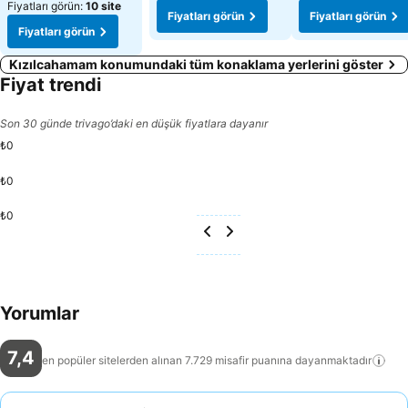
Fiyatları görün:
10 site
Fiyatları görün
Fiyatları görün
Fiyatları görün
Kızılcahamam konumundaki tüm konaklama yerlerini göster
Fiyat trendi
Son 30 günde trivago’daki en düşük fiyatlara dayanır
₺0
₺0
₺0
Yorumlar
7,4
en popüler sitelerden alınan 7.729 misafir puanına
dayanmaktadır