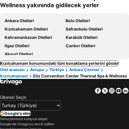
Wellness yakınında gidilecek yerler
Ankara Otelleri
Bolu Otelleri
Kızılcahamam Otelleri
Safranbolu Otelleri
Kahramankazan Otelleri
Karabük Otelleri
Ilgaz Otelleri
Çankırı Otelleri
Akyurt Otelleri
Kızılcahamam konumundaki tüm konaklama yerlerini göster
Otel araması
Avrupa
Türkiye
Ankara Çevresi
Kızılcahamam
Eliz Convention Center Thermal Spa & Wellness
Facebook
Twitter
Insta
Yo
Ülkenizi Seçin
Google'a ekle
Sonuçlarımıza kolayca ulaşın:
Google'da trivago'yu tercih edilen