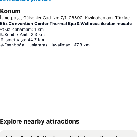
Konum
İsmetpaşa, Gülşenler Cad No: 7/1, 06890, Kızılcahamam, Türkiye
Eliz Convention Center Thermal Spa & Wellness ile olan mesafe
Kızılcahamam
:
1
km
Şehitlik Anıtı
:
2.3
km
İsmetpaşa
:
44.7
km
Esenboğa Uluslararası Havalimanı
:
47.8
km
Explore nearby attractions
Haritayı genişlet