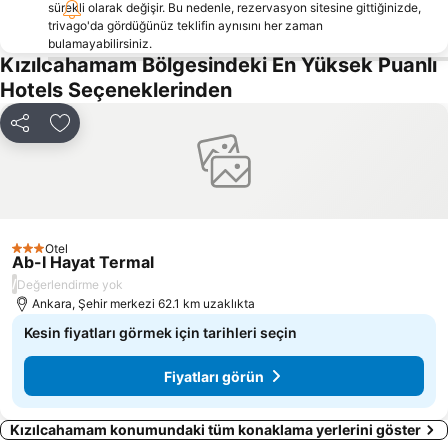
sürekli olarak değişir. Bu nedenle, rezervasyon sitesine gittiğinizde,
trivago'da gördüğünüz teklifin aynısını her zaman
bulamayabilirsiniz.
Kızılcahamam Bölgesindeki En Yüksek Puanlı
Hotels Seçeneklerinden
Paylaş
Favorilerime ekle
Otel
3 Yıldız
Ab-I Hayat Termal
/
Değerlendirme yok
Ankara, Şehir merkezi 62.1 km uzaklıkta
Kesin fiyatları görmek için tarihleri seçin
Fiyatları görün
Kızılcahamam konumundaki tüm konaklama yerlerini göster