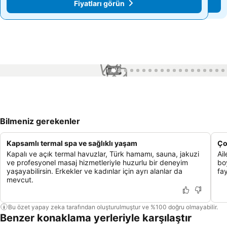
Fiyatları görün
Fiyatları görün
1 / 78
Bilmeniz gerekenler
Kapsamlı termal spa ve sağlıklı yaşam
Ço
Kapalı ve açık termal havuzlar, Türk hamamı, sauna, jakuzi
Ai
ve profesyonel masaj hizmetleriyle huzurlu bir deneyim
bo
yaşayabilirsin. Erkekler ve kadınlar için ayrı alanlar da
fay
mevcut.
Bu özet yapay zeka tarafından oluşturulmuştur ve %100 doğru olmayabilir.
Benzer konaklama yerleriyle karşılaştır