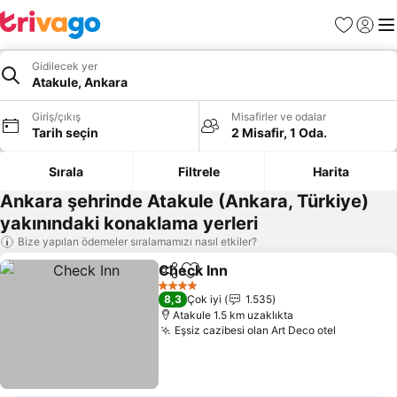
Favoriler
Giriş y
Me
Gidilecek yer
Atakule, Ankara
Giriş/çıkış
Misafirler ve odalar
Tarih seçin
2 Misafir, 1 Oda.
Sırala
Filtrele
Harita
Ankara şehrinde Atakule (Ankara, Türkiye)
yakınındaki konaklama yerleri
Bize yapılan ödemeler sıralamamızı nasıl etkiler?
Check Inn
Paylaş
Favorilerime ekle
Fiyatları görün
4 Yıldız
8,3
Çok iyi
1.535
Atakule 1.5 km uzaklıkta
Eşsiz cazibesi olan Art Deco otel
Fiyatları