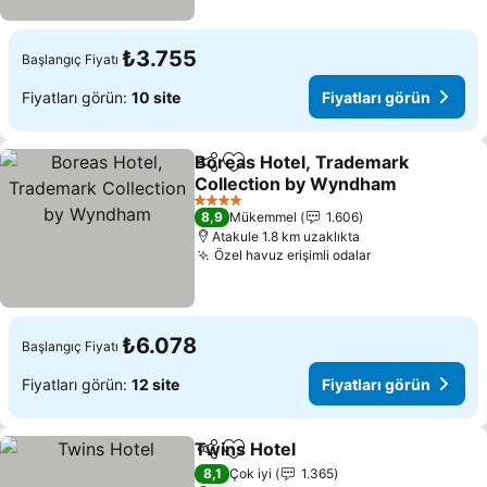
₺3.755
Başlangıç Fiyatı
Fiyatları görün:
10 site
Fiyatları görün
Boreas Hotel, Trademark
Paylaş
Favorilerime ekle
Collection by Wyndham
Fiyatları görün
4 Yıldız
8,9
Mükemmel
1.606
Atakule 1.8 km uzaklıkta
Özel havuz erişimli odalar
Fiyatları görü
₺6.078
Başlangıç Fiyatı
Fiyatları görün:
12 site
Fiyatları görün
Twins Hotel
Paylaş
Favorilerime ekle
Fiyatları görün
8,1
Çok iyi
1.365