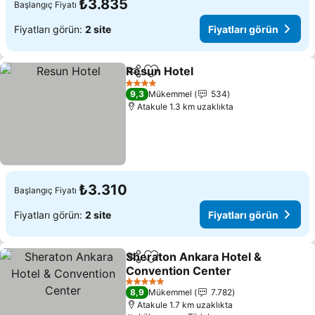
₺3.835
Başlangıç Fiyatı
Fiyatları görün:
2 site
Fiyatları görün
Resun Hotel
Paylaş
Favorilerime ekle
Fiyatları görün
4 Yıldız
9,3
Mükemmel
534
Atakule 1.3 km uzaklıkta
₺3.310
Başlangıç Fiyatı
Fiyatları görün:
2 site
Fiyatları görün
Sheraton Ankara Hotel &
Paylaş
Favorilerime ekle
Convention Center
Fiyatları görün
5 Yıldız
8,9
Mükemmel
7.782
Atakule 1.7 km uzaklıkta