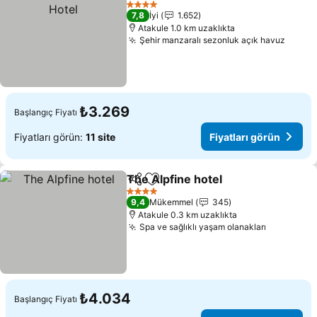
Fiya
4 Yıldız
7,8
İyi
1.652
Atakule 1.0 km uzaklıkta
Şehir manzaralı sezonluk açık havuz
Fiyatl
₺3.269
Başlangıç Fiyatı
Fiyatları görün:
11 site
Fiyatları görün
The Alpfine hotel
Paylaş
Favorilerime ekle
Fiyatları
4 Yıldız
9,4
Mükemmel
345
Atakule 0.3 km uzaklıkta
Spa ve sağlıklı yaşam olanakları
Fiyatları 
₺4.034
Başlangıç Fiyatı