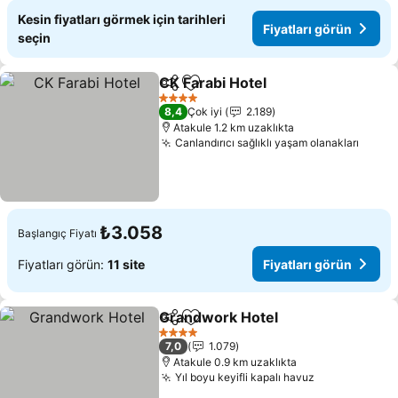
Kesin fiyatları görmek için tarihleri
Fiyatları görün
seçin
CK Farabi Hotel
Paylaş
Favorilerime ekle
Fiyatları g
4 Yıldız
8,4
Çok iyi
2.189
Atakule 1.2 km uzaklıkta
Canlandırıcı sağlıklı yaşam olanakları
Fiyatl
₺3.058
Başlangıç Fiyatı
Fiyatları görün:
11 site
Fiyatları görün
Grandwork Hotel
Paylaş
Favorilerime ekle
Fiyatları
4 Yıldız
7,0
1.079
Atakule 0.9 km uzaklıkta
Yıl boyu keyifli kapalı havuz
Fiyatları gör