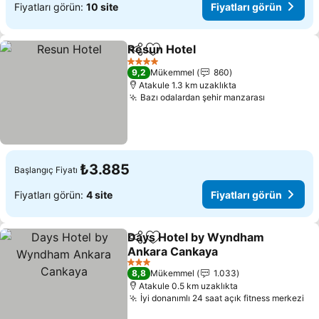
Fiyatları görün:
10 site
Fiyatları görün
Resun Hotel
Paylaş
Favorilerime ekle
Fiyatları görün
4 Yıldız
9,2
Mükemmel
860
Atakule 1.3 km uzaklıkta
Bazı odalardan şehir manzarası
Fiyatları 
₺3.885
Başlangıç Fiyatı
Fiyatları görün:
4 site
Fiyatları görün
Days Hotel by Wyndham
Paylaş
Favorilerime ekle
Ankara Cankaya
Fiyatları görün
3 Yıldız
8,8
Mükemmel
1.033
Atakule 0.5 km uzaklıkta
İyi donanımlı 24 saat açık fitness merkezi
Fiy