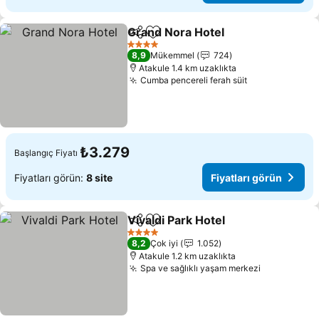
Grand Nora Hotel
Paylaş
Favorilerime ekle
Fiyatları
4 Yıldız
8,9
Mükemmel
724
Atakule 1.4 km uzaklıkta
Cumba pencereli ferah süit
Fiyatları görü
₺3.279
Başlangıç Fiyatı
Fiyatları görün:
8 site
Fiyatları görün
Vivaldi Park Hotel
Paylaş
Favorilerime ekle
Fiyatları
4 Yıldız
8,2
Çok iyi
1.052
Atakule 1.2 km uzaklıkta
Spa ve sağlıklı yaşam merkezi
Fiyatları g