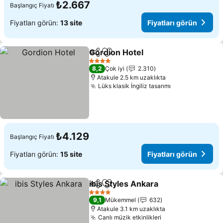
₺2.667
Başlangıç Fiyatı
Fiyatları görün:
13 site
Fiyatları görün
Gordion Hotel
Paylaş
Favorilerime ekle
Fiyatları gör
4 Yıldız
8,2
Çok iyi
2.310
Atakule 2.5 km uzaklıkta
Lüks klasik İngiliz tasarımı
Fiyatları görü
₺4.129
Başlangıç Fiyatı
Fiyatları görün:
15 site
Fiyatları görün
ibis Styles Ankara
Paylaş
Favorilerime ekle
Fiyatları
4 Yıldız
9,1
Mükemmel
632
Atakule 3.1 km uzaklıkta
Canlı müzik etkinlikleri
Fiyatları görün