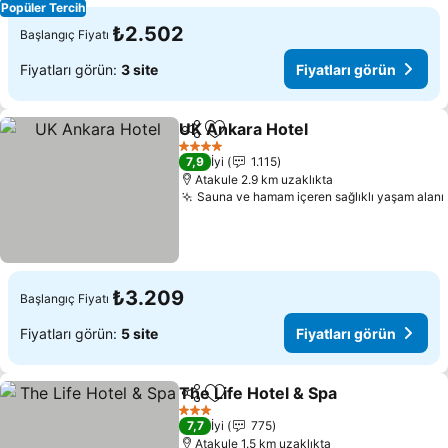
Popüler Tercih
₺2.502
Başlangıç Fiyatı
Fiyatları görün:
3 site
Fiyatları görün
UK Ankara Hotel
Paylaş
Favorilerime ekle
Fiyatları 
4 Yıldız
7,9
İyi
1.115
Atakule 2.9 km uzaklıkta
Sauna ve hamam içeren sağlıklı yaşam alanı
₺3.209
Başlangıç Fiyatı
Fiyatları görün:
5 site
Fiyatları görün
The Life Hotel & Spa
Paylaş
Favorilerime ekle
Fiyatl
3 Yıldız
7,7
İyi
775
Atakule 1.5 km uzaklıkta