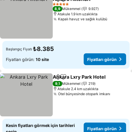
Paylaş
Favorilerime ekle
Fiyatları 
5 Yıldız
8,9
Mükemmel
9.927
Atakule 1.9 km uzaklıkta
Kapalı havuz ve sağlık kulübü
Fiyatları g
₺8.385
Başlangıç Fiyatı
Fiyatları görün:
10 site
Fiyatları görün
Ankara Lxry Park Hotel
Paylaş
Favorilerime ekle
Fiy
9,1
Mükemmel
219
Atakule 2.4 km uzaklıkta
Otel bünyesinde otopark imkanı
Fiyatları 
Kesin fiyatları görmek için tarihleri
Fiyatları görün
seçin