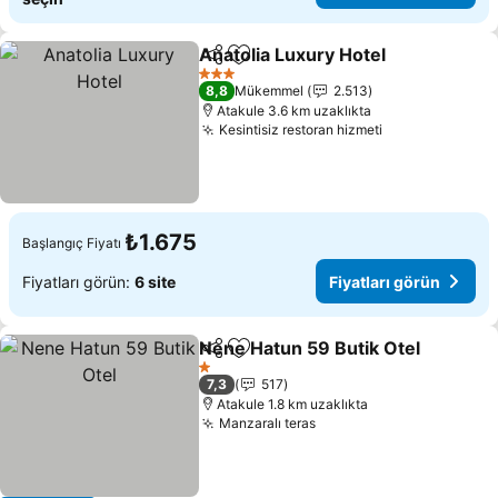
Anatolia Luxury Hotel
Paylaş
Favorilerime ekle
Fiyat
3 Yıldız
8,8
Mükemmel
2.513
Atakule 3.6 km uzaklıkta
Kesintisiz restoran hizmeti
Fiyatları görü
₺1.675
Başlangıç Fiyatı
Fiyatları görün:
6 site
Fiyatları görün
Nene Hatun 59 Butik Otel
Paylaş
Favorilerime ekle
1 Yıldız
7,3
517
Atakule 1.8 km uzaklıkta
Manzaralı teras
Fiyatları görün