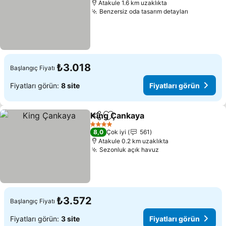
Atakule 1.6 km uzaklıkta
Benzersiz oda tasarım detayları
Fiyatları 
₺3.018
Başlangıç Fiyatı
Fiyatları görün:
8 site
Fiyatları görün
King Çankaya
Paylaş
Favorilerime ekle
Fiyatları gör
4 Yıldız
8,0
Çok iyi
561
Atakule 0.2 km uzaklıkta
Sezonluk açık havuz
Fiyatları görün
₺3.572
Başlangıç Fiyatı
Fiyatları görün:
3 site
Fiyatları görün