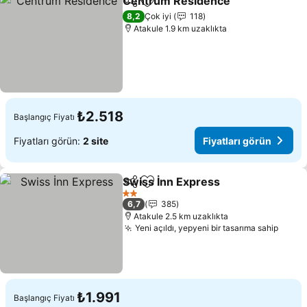
Centrum Residence
Paylaş
Favorilerime ekle
Fiyatl
8,2
Çok iyi
118
Atakule 1.9 km uzaklıkta
₺2.518
Başlangıç Fiyatı
Fiyatları görün:
2 site
Fiyatları görün
Swiss İnn Express
Paylaş
Favorilerime ekle
Fiyatlar
2 Yıldız
6,7
385
Atakule 2.5 km uzaklıkta
Yeni açıldı, yepyeni bir tasarıma sahip
Fiyat
₺1.991
Başlangıç Fiyatı