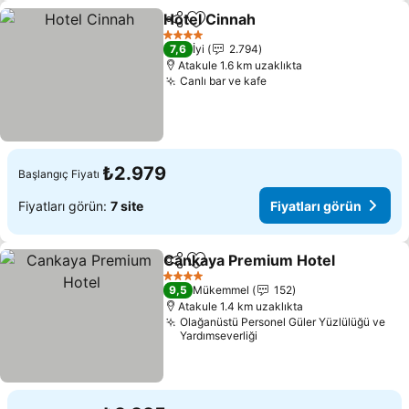
Hotel Cinnah
Paylaş
Favorilerime ekle
Fiyatları görü
4 Yıldız
7,6
İyi
2.794
Atakule 1.6 km uzaklıkta
Canlı bar ve kafe
Fiyatları görün
₺2.979
Başlangıç Fiyatı
Fiyatları görün:
7 site
Fiyatları görün
Cankaya Premium Hotel
Paylaş
Favorilerime ekle
Fi
4 Yıldız
9,5
Mükemmel
152
Atakule 1.4 km uzaklıkta
Olağanüstü Personel Güler Yüzlülüğü ve
Yardımseverliği