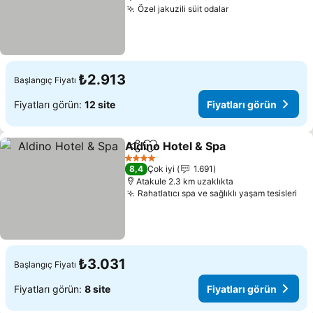
Özel jakuzili süit odalar
Fiyatları görün
₺2.913
Başlangıç Fiyatı
Fiyatları görün:
12 site
Fiyatları görün
Aldino Hotel & Spa
Paylaş
Favorilerime ekle
Fiyatlar
4 Yıldız
8,4
Çok iyi
1.691
Atakule 2.3 km uzaklıkta
Rahatlatıcı spa ve sağlıklı yaşam tesisleri
Fiy
₺3.031
Başlangıç Fiyatı
Fiyatları görün:
8 site
Fiyatları görün