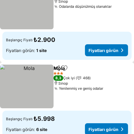
Sinop
Odalarda düşünülmüş olanaklar
Fiyatları 
₺2.900
Başlangıç Fiyatı
Fiyatları görün:
1 site
Fiyatları görün
Mola
Paylaş
Favorilerime ekle
Fiyatları görün
3 Yıldız
8,3
Çok iyi
468
Sinop
Yenilenmiş ve geniş odalar
Fiyatları görü
₺5.998
Başlangıç Fiyatı
Fiyatları görün:
6 site
Fiyatları görün