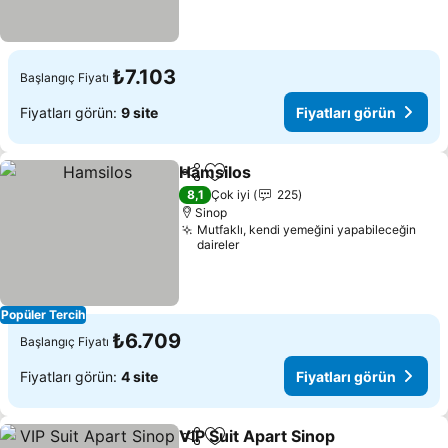
₺7.103
Başlangıç Fiyatı
Fiyatları görün:
9 site
Fiyatları görün
Hamsilos
Paylaş
Favorilerime ekle
Fiyatları görün
8,1
Çok iyi
225
Sinop
Mutfaklı, kendi yemeğini yapabileceğin
daireler
Popüler Tercih
₺6.709
Başlangıç Fiyatı
Fiyatları görün:
4 site
Fiyatları görün
VIP Suit Apart Sinop
Paylaş
Favorilerime ekle
Fiyatl