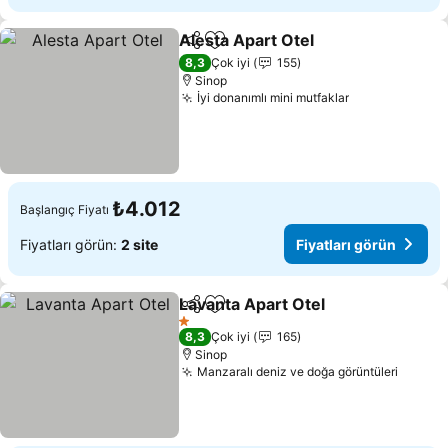
Alesta Apart Otel
Paylaş
Favorilerime ekle
Fiyatları
8,3
Çok iyi
155
Sinop
İyi donanımlı mini mutfaklar
Fiyatları gör
₺4.012
Başlangıç Fiyatı
Fiyatları görün:
2 site
Fiyatları görün
Lavanta Apart Otel
Paylaş
Favorilerime ekle
Fiyatlar
1 Yıldız
8,3
Çok iyi
165
Sinop
Manzaralı deniz ve doğa görüntüleri
Fiyatl