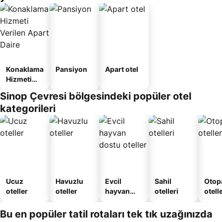
Konaklama
Pansiyon
Apart otel
Hizmeti
Verilen
Sinop Çevresi bölgesindeki popüler otel
Apart
kategorileri
Daire
Ucuz
Havuzlu
Evcil
Sahil
Otopa
oteller
oteller
hayvan
otelleri
otell
dostu
oteller
Bu en popüler tatil rotaları tek tık uzağınızda