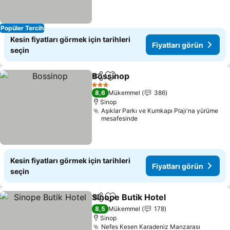
Popüler Tercih
Kesin fiyatları görmek için tarihleri
Fiyatları görün
seçin
Bossinop
Paylaş
Favorilerime ekle
Fiyatları görün
3 Yıldız
8,6
Mükemmel
386
Sinop
Aşıklar Parkı ve Kumkapı Plajı'na yürüme
mesafesinde
Kesin fiyatları görmek için tarihleri
Fiyatları görün
seçin
Sinope Butik Hotel
Paylaş
Favorilerime ekle
Fiyatlar
8,5
Mükemmel
178
Sinop
Nefes Kesen Karadeniz Manzarası
Fiyatlar