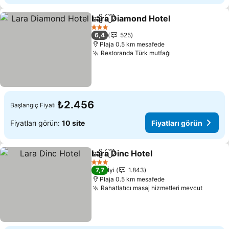
Lara Diamond Hotel
Paylaş
Favorilerime ekle
Fiyatla
3 Yıldız
6,4
525
Plaja 0.5 km mesafede
Restoranda Türk mutfağı
Fiyatları görün
₺2.456
Başlangıç Fiyatı
Fiyatları görün:
10 site
Fiyatları görün
Lara Dinc Hotel
Paylaş
Favorilerime ekle
Fiyatları g
3 Yıldız
7,7
İyi
1.843
Plaja 0.5 km mesafede
Rahatlatıcı masaj hizmetleri mevcut
Fiyatla