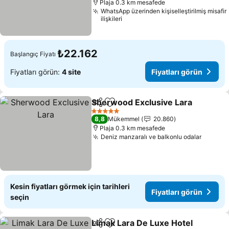
Plaja 0.3 km mesafede
WhatsApp üzerinden kişiselleştirilmiş misafir
ilişkileri
₺22.162
Başlangıç Fiyatı
Fiyatları görün:
4 site
Fiyatları görün
Sherwood Exclusive Lara
Paylaş
Favorilerime ekle
F
5 Yıldız
8,8
Mükemmel
20.860
Plaja 0.3 km mesafede
Deniz manzaralı ve balkonlu odalar
Fiyatla
Kesin fiyatları görmek için tarihleri
Fiyatları görün
seçin
Limak Lara De Luxe Hotel
Paylaş
Favorilerime ekle