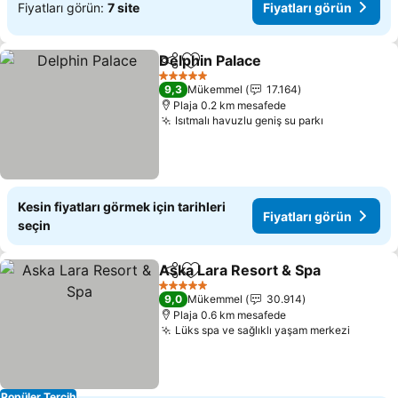
Fiyatları görün:
7 site
Fiyatları görün
Delphin Palace
Paylaş
Favorilerime ekle
Fiyatları gö
5 Yıldız
9,3
Mükemmel
17.164
Plaja 0.2 km mesafede
Isıtmalı havuzlu geniş su parkı
Fiyatları g
Kesin fiyatları görmek için tarihleri
Fiyatları görün
seçin
Aska Lara Resort & Spa
Paylaş
Favorilerime ekle
Fiy
5 Yıldız
9,0
Mükemmel
30.914
Plaja 0.6 km mesafede
Lüks spa ve sağlıklı yaşam merkezi
Fiyatla
Popüler Tercih