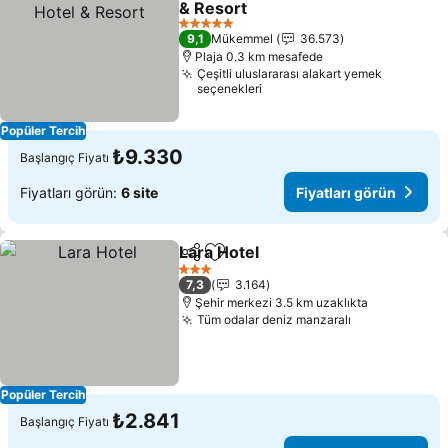
& Resort
Fiyatları görün
5 Yıldız
9,1
Mükemmel
36.573
Plaja 0.3 km mesafede
Çeşitli uluslararası alakart yemek
seçenekleri
Popüler Tercih
₺9.330
Başlangıç Fiyatı
Fiyatları görün:
6 site
Fiyatları görün
Lara Hotel
Paylaş
Favorilerime ekle
Fiyatları görün
3 Yıldız
7,3
3.164
Şehir merkezi 3.5 km uzaklıkta
Tüm odalar deniz manzaralı
Fiyatları gör
Popüler Tercih
₺2.841
Başlangıç Fiyatı