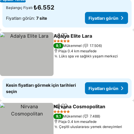
₺6.552
Başlangıç Fiyatı
Fiyatları görün:
7 site
Fiyatları görün
Adalya Elite Lara
Paylaş
Favorilerime ekle
Fiyatları 
5 Yıldız
9,1
Mükemmel
17.506
Plaja 0.4 km mesafede
Lüks spa ve sağlıklı yaşam merkezi
Fiyatla
Kesin fiyatları görmek için tarihleri
Fiyatları görün
seçin
Nirvana Cosmopolitan
Paylaş
Favorilerime ekle
Fiya
5 Yıldız
9,1
Mükemmel
7.488
Plaja 0.4 km mesafede
Çeşitli uluslararası yemek deneyimleri
Fiyat