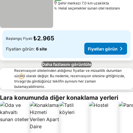
Şehir merkezi 7.0 km uzaklıkta
Helal seçenekler sunan otel restoranı
Fiyatl
₺2.965
Başlangıç Fiyatı
Fiyatları görün:
6 site
Fiyatları görün
Daha fazlasını görüntüle
Rezervasyon sitelerinden aldığımız fiyatlar ve müsaitlik durumları
sürekli olarak değişir. Bu nedenle, rezervasyon sitesine gittiğinizde,
trivago'da gördüğünüz teklifin aynısını her zaman
bulamayabilirsiniz.
Lara konumunda diğer konaklama yerleri