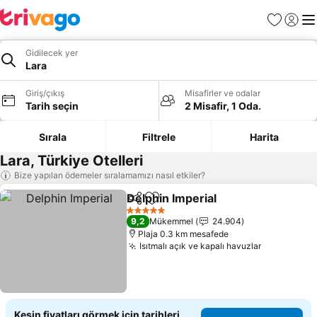
Favoriler
Giriş y
Me
Gidilecek yer
Lara
Giriş/çıkış
Misafirler ve odalar
Tarih seçin
2 Misafir, 1 Oda.
Sırala
Filtrele
Harita
Lara, Türkiye Otelleri
Bize yapılan ödemeler sıralamamızı nasıl etkiler?
Delphin Imperial
Paylaş
Favorilerime ekle
Fiyatları 
5 Yıldız
9,2
Mükemmel
24.904
Plaja 0.3 km mesafede
Isıtmalı açık ve kapalı havuzlar
Fiyatları 
Kesin fiyatları görmek için tarihleri