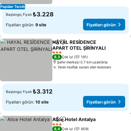
Popüler Tercih
₺3.228
Başlangıç Fiyatı
Fiyatları görün:
9 site
Fiyatları görün
HAYAL RESİDENCE
Paylaş
Favorilerime ekle
APART OTEL ŞİRİNYALI
Fiyatları görün
3 Yıldız
8,3
Çok iyi
191
Şehir merkezi 0.7 km uzaklıkta
Yerel mutfak sunan otel restoranı
Fiyatları
₺3.312
Başlangıç Fiyatı
Fiyatları görün:
10 site
Fiyatları görün
Alice Hotel Antalya
Paylaş
Favorilerime ekle
Fiyatla
3 Yıldız
8,4
Çok iyi
609