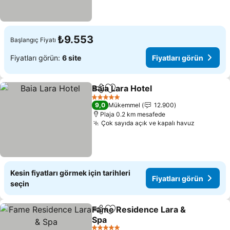
₺9.553
Başlangıç Fiyatı
Fiyatları görün:
6 site
Fiyatları görün
Baia Lara Hotel
Paylaş
Favorilerime ekle
Fiyatları gö
5 Yıldız
9,0
Mükemmel
12.900
Plaja 0.2 km mesafede
Çok sayıda açık ve kapalı havuz
Fiyatları
Kesin fiyatları görmek için tarihleri
Fiyatları görün
seçin
Fame Residence Lara &
Paylaş
Favorilerime ekle
Spa