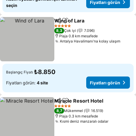
Fiyatları görün
seçin
Wind of Lara
Paylaş
Favorilerime ekle
Fiyatları görü
5 Yıldız
8,3
Çok iyi
7.096
Plaja 0.8 km mesafede
Antalya Havalimanı'na kolay ulaşım
Fiyatla
₺8.850
Başlangıç Fiyatı
Fiyatları görün:
4 site
Fiyatları görün
Miracle Resort Hotel
Paylaş
Favorilerime ekle
Fiyatl
5 Yıldız
8,7
Mükemmel
16.519
Plaja 0.3 km mesafede
Kısmi deniz manzaralı odalar
Fiyatları gö