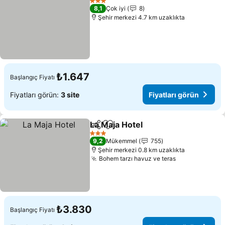
3 Yıldız
8,1
Çok iyi
8
Şehir merkezi 4.7 km uzaklıkta
₺1.647
Başlangıç Fiyatı
Fiyatları görün:
3 site
Fiyatları görün
La Maja Hotel
Paylaş
Favorilerime ekle
Fiyatları gör
3 Yıldız
9,2
Mükemmel
755
Şehir merkezi 0.8 km uzaklıkta
Bohem tarzı havuz ve teras
Fiyatları gör
₺3.830
Başlangıç Fiyatı