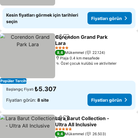
Kesin fiyatları görmek için tarihleri
Fiyatları görün
seçin
Corendon Grand Park
Paylaş
Favorilerime ekle
Lara
Fiyatları görün
4 Yıldız
8,6
Mükemmel
22.124
Plaja 0.4 km mesafede
Özel çocuk kulübü ve aktiviteler
Fiyatları
Popüler Tercih
₺5.307
Başlangıç Fiyatı
Fiyatları görün:
8 site
Fiyatları görün
Lara Barut Collection -
Paylaş
Favorilerime ekle
Ultra All Inclusive
Fiyatları görün
5 Yıldız
9,6
Mükemmel
26.503