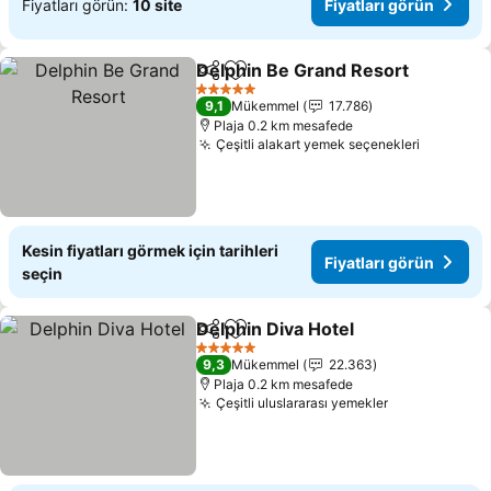
Fiyatları görün:
10 site
Fiyatları görün
Delphin Be Grand Resort
Paylaş
Favorilerime ekle
F
5 Yıldız
9,1
Mükemmel
17.786
Plaja 0.2 km mesafede
Çeşitli alakart yemek seçenekleri
Fiyatları
Kesin fiyatları görmek için tarihleri
Fiyatları görün
seçin
Delphin Diva Hotel
Paylaş
Favorilerime ekle
Fiyatlar
5 Yıldız
9,3
Mükemmel
22.363
Plaja 0.2 km mesafede
Çeşitli uluslararası yemekler
Fiyatları gör