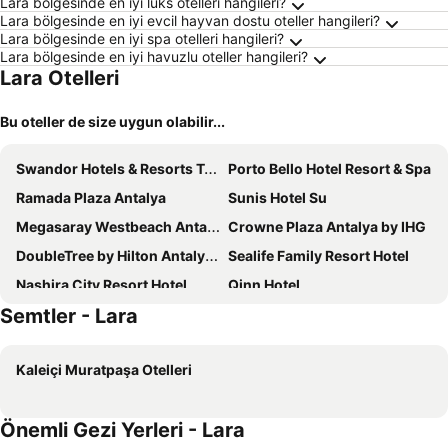
Lara bölgesinde en iyi lüks otelleri hangileri?
Lara bölgesinde en iyi evcil hayvan dostu oteller hangileri?
Lara bölgesinde en iyi spa otelleri hangileri?
Lara bölgesinde en iyi havuzlu oteller hangileri?
Lara Otelleri
Bu oteller de size uygun olabilir...
Swandor Hotels & Resorts Topkapi Palace
Porto Bello Hotel Resort & Spa
Ramada Plaza Antalya
Sunis Hotel Su
Megasaray Westbeach Antalya
Crowne Plaza Antalya by IHG
DoubleTree by Hilton Antalya City Centre
Sealife Family Resort Hotel
Nashira City Resort Hotel
Qinn Hotel
Semtler - Lara
Lara Garden Hotel
Corendon Grand Park Lara
Pearly Hotel
Rixos Downtown Antalya - The Land Of Legends Access
Kaleiçi Muratpaşa Otelleri
Akra Antalya
Aska Lara Resort & Spa
Holiday Inn Antalya - Lara By Ihg
Falcon Hotel
Önemli Gezi Yerleri - Lara
Privado Hotels
Nirvana Cosmopolitan