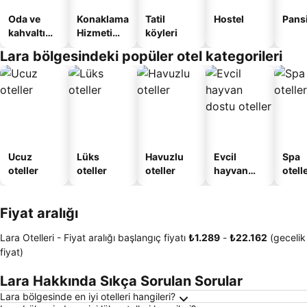
Oda ve
Konaklama
Tatil
Hostel
Pans
kahvaltı
Hizmeti
köyleri
sunan
Verilen
Lara bölgesindeki popüler otel kategorileri
oteller
Apart
Daire
Ucuz
Lüks
Havuzlu
Evcil
Spa
oteller
oteller
oteller
hayvan
otelle
dostu
oteller
Fiyat aralığı
Lara Otelleri -
Fiyat aralığı
başlangıç fiyatı
‎₺1.289
-
‎₺22.162
(gecelik
fiyat)
Lara Hakkında Sıkça Sorulan Sorular
Lara bölgesinde en iyi otelleri hangileri?