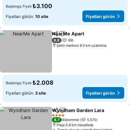
₺3.100
Başlangıç Fiyatı
Fiyatları görün:
10 site
Fiyatları görün
NearMe Apart
Paylaş
Favorilerime ekle
Fiyatları gör
6,6
69
Şehir merkezi 8.5 km uzaklıkta
₺2.008
Başlangıç Fiyatı
Fiyatları görün:
3 site
Fiyatları görün
Wyndham Garden Lara
Paylaş
Favorilerime ekle
Fiy
4 Yıldız
8,7
Mükemmel
5.570
Plaja 0.6 km mesafede
Temalı akşam yemeği deneyimleri