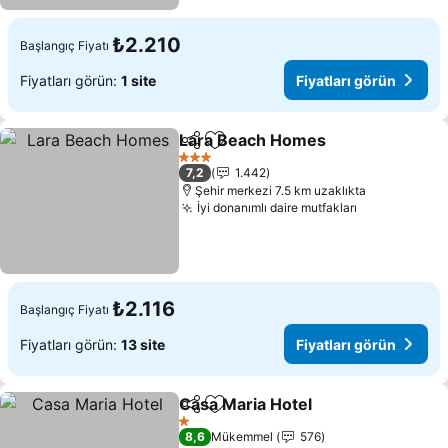
₺2.210
Başlangıç Fiyatı
Fiyatları görün:
1 site
Fiyatları görün
Lara Beach Homes
Paylaş
Favorilerime ekle
Fiyatlar
3 Yıldız
7,2
1.442
Şehir merkezi 7.5 km uzaklıkta
İyi donanımlı daire mutfakları
Fiyatları gö
₺2.116
Başlangıç Fiyatı
Fiyatları görün:
13 site
Fiyatları görün
Casa Maria Hotel
Paylaş
Favorilerime ekle
Fiyatları 
1 Yıldız
8,6
Mükemmel
576