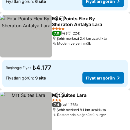
Fiyatları görün:
6 site
Fiyatları görün
Four Points Flex By
Paylaş
Favorilerime ekle
Sheraton Antalya Lara
Fiyatları görün
4 Yıldız
7,9
İyi
224
Şehir merkezi 2.4 km uzaklıkta
Modern ve yeni mülk
Fiyatları görün
₺4.177
Başlangıç Fiyatı
Fiyatları görün:
9 site
Fiyatları görün
Mrt Suites Lara
Paylaş
Favorilerime ekle
Fiyatları g
3 Yıldız
7,4
1.766
Şehir merkezi 8.1 km uzaklıkta
Restoranda olağanüstü burger
Fiyatları g