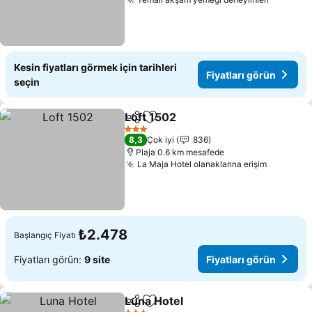
Fiyatlar
Kesin fiyatları görmek için tarihleri
Fiyatları görün
seçin
Loft 1502
Paylaş
Favorilerime ekle
Fiyatları görün
3 Yıldız
8,3
Çok iyi
836
Plaja 0.6 km mesafede
La Maja Hotel olanaklarına erişim
Fiyatları
₺2.478
Başlangıç Fiyatı
Fiyatları görün:
9 site
Fiyatları görün
Luna Hotel
Paylaş
Favorilerime ekle
Fiyatları görün