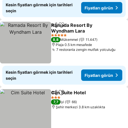
Kesin fiyatları görmek için tarihleri
Fiyatları görün
seçin
Ramada Resort By
Paylaş
Favorilerime ekle
Wyndham Lara
Fiyatları görün
5 Yıldız
8,8
Mükemmel
11.447
Plaja 0.5 km mesafede
7 restoranla zengin mutfak yolculuğu
Fiyatl
Kesin fiyatları görmek için tarihleri
Fiyatları görün
seçin
Cim Suite Hotel
Paylaş
Favorilerime ekle
Fiyatları g
3 Yıldız
7,7
İyi
66
Şehir merkezi 3.8 km uzaklıkta