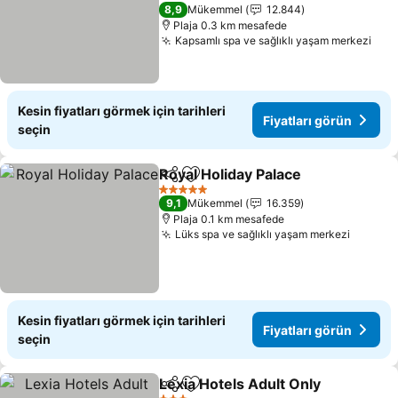
Fiyatları görün
5 Yıldız
8,9
Mükemmel
12.844
Plaja 0.3 km mesafede
Kapsamlı spa ve sağlıklı yaşam merkezi
Fiya
Kesin fiyatları görmek için tarihleri
Fiyatları görün
seçin
Royal Holiday Palace
Paylaş
Favorilerime ekle
Fiyatl
5 Yıldız
9,1
Mükemmel
16.359
Plaja 0.1 km mesafede
Lüks spa ve sağlıklı yaşam merkezi
Fiyatla
Kesin fiyatları görmek için tarihleri
Fiyatları görün
seçin
Lexia Hotels Adult Only
Paylaş
Favorilerime ekle
Fiy