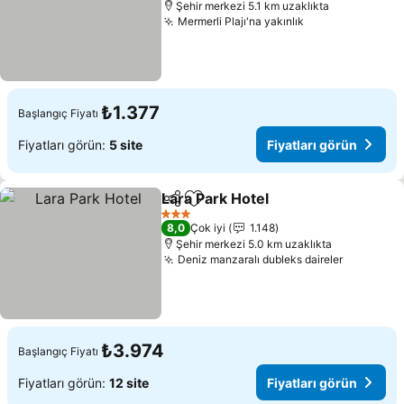
Şehir merkezi 5.1 km uzaklıkta
Mermerli Plajı'na yakınlık
Fiyatları görün
₺1.377
Başlangıç Fiyatı
Fiyatları görün:
5 site
Fiyatları görün
Lara Park Hotel
Paylaş
Favorilerime ekle
Fiyatları g
3 Yıldız
8,0
Çok iyi
1.148
Şehir merkezi 5.0 km uzaklıkta
Deniz manzaralı dubleks daireler
Fiyatları
₺3.974
Başlangıç Fiyatı
Fiyatları görün:
12 site
Fiyatları görün