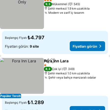
3 Yıldız
9,3
Mükemmel
545
Şehir merkezi 1.9 km uzaklıkta
Modern ve zarif iç tasarım
Fiyatları görü
₺4.797
Başlangıç Fiyatı
Fiyatları görün:
9 site
Fiyatları görün
Fora Inn Lara
Paylaş
Favorilerime ekle
Fiyatları görü
1 Yıldız
8,3
Çok iyi
349
Şehir merkezi 1.0 km uzaklıkta
Şehir veya bahçe manzaralı odalar
Fiyatla
Popüler Tercih
₺1.289
Başlangıç Fiyatı