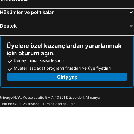
Marmaris, Muğla Çevresi Otel
Bodrum, Muğla Çevresi Otel
Fethiye, Muğla Çevresi Otel
Ankara, Ankara Çevresi Otel
Hükümler ve politikalar
Destek
Üyelere özel kazançlardan yararlanmak
için oturum açın.
Deneyiminizi kişiselleştirin
Müşteri sadakat programı fırsatları ve üye fiyatları
Giriş yap
trivago N.V.
, Kesselstraße 5 – 7, 40221 Düsseldorf, Almanya
Telif hakkı 2026 trivago | Tüm hakları saklıdır.