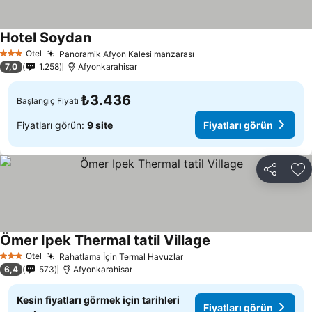
Hotel Soydan
Fiyatları görün
Otel
Panoramik Afyon Kalesi manzarası
Fiyatları görün
3 Yıldız
7,0
1.258
Afyonkarahisar
₺3.436
Başlangıç Fiyatı
Fiyatları görün:
9 site
Fiyatları görün
Paylaş
Fa
Ömer Ipek Thermal tatil Village
Fiyatları görün
Otel
Rahatlama İçin Termal Havuzlar
Fiyatları görün
3 Yıldız
6,4
573
Afyonkarahisar
Kesin fiyatları görmek için tarihleri
Fiyatları görün