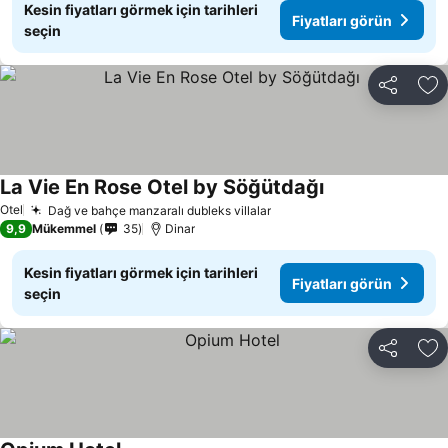
Kesin fiyatları görmek için tarihleri
Fiyatları görün
seçin
Paylaş
Fa
La Vie En Rose Otel by Söğütdağı
Fiyatları görün
Otel
Dağ ve bahçe manzaralı dubleks villalar
Fiyatları görün
9,9
Mükemmel
35
Dinar
Kesin fiyatları görmek için tarihleri
Fiyatları görün
seçin
Paylaş
Fa