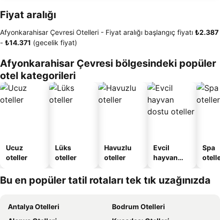
Fiyat aralığı
Afyonkarahisar Çevresi Otelleri -
Fiyat aralığı
başlangıç fiyatı
‎₺2.387
-
‎₺14.371
(gecelik fiyat)
Afyonkarahisar Çevresi bölgesindeki popüler
otel kategorileri
Ucuz
Lüks
Havuzlu
Evcil
Spa
oteller
oteller
oteller
hayvan
otelle
dostu
oteller
Bu en popüler tatil rotaları tek tık uzağınızda
Antalya Otelleri
Bodrum Otelleri