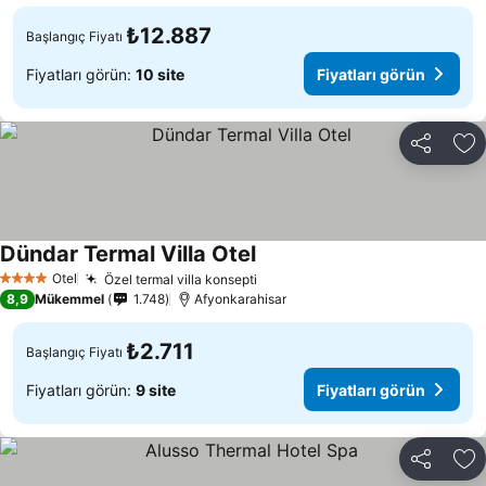
₺12.887
Başlangıç Fiyatı
Fiyatları görün:
10 site
Fiyatları görün
Paylaş
Fa
Dündar Termal Villa Otel
Fiyatları görün
Otel
Özel termal villa konsepti
Fiyatları görün
4 Yıldız
8,9
Mükemmel
1.748
Afyonkarahisar
₺2.711
Başlangıç Fiyatı
Fiyatları görün:
9 site
Fiyatları görün
Paylaş
Fa