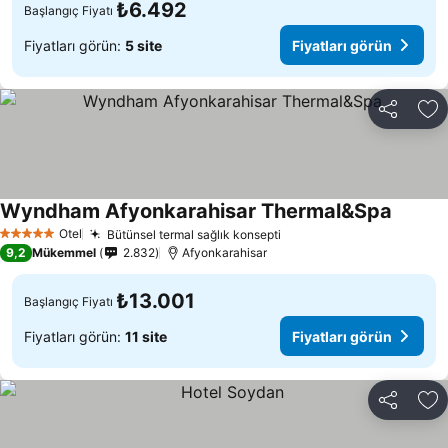
₺6.492
Başlangıç Fiyatı
Fiyatları görün:
5 site
Fiyatları görün
Paylaş
Fa
Wyndham Afyonkarahisar Thermal&Spa
Fiyatla
Otel
Bütünsel termal sağlık konsepti
Fiyatları görün
5 Yıldız
9,2
Mükemmel
2.832
Afyonkarahisar
₺13.001
Başlangıç Fiyatı
Fiyatları görün:
11 site
Fiyatları görün
Paylaş
Fa