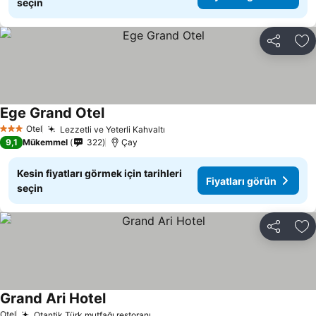
seçin
Paylaş
Fa
Ege Grand Otel
Fiyatları görün
Otel
Lezzetli ve Yeterli Kahvaltı
Fiyatları görün
3 Yıldız
9,1
Mükemmel
322
Çay
Kesin fiyatları görmek için tarihleri
Fiyatları görün
seçin
Paylaş
Fa
Grand Ari Hotel
Fiyatları görün
Otel
Otantik Türk mutfağı restoranı