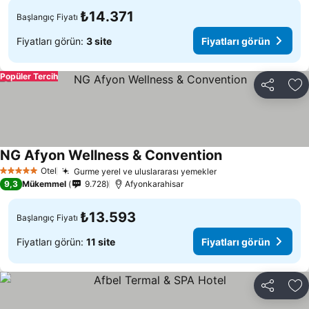
₺14.371
Başlangıç Fiyatı
Fiyatları görün:
3 site
Fiyatları görün
Popüler Tercih
Paylaş
Fa
NG Afyon Wellness & Convention
Fiyatları görün
Otel
Gurme yerel ve uluslararası yemekler
Fiyatları görün
5 Yıldız
9,3
Mükemmel
9.728
Afyonkarahisar
₺13.593
Başlangıç Fiyatı
Fiyatları görün:
11 site
Fiyatları görün
Paylaş
Fa