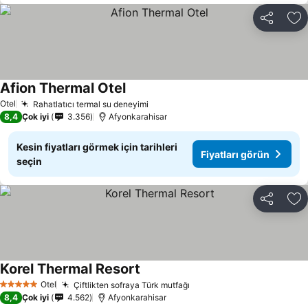
Paylaş
Fa
Afion Thermal Otel
Fiyatları görün
Otel
Rahatlatıcı termal su deneyimi
Fiyatları görün
8,4
Çok iyi
3.356
Afyonkarahisar
Kesin fiyatları görmek için tarihleri
Fiyatları görün
seçin
Paylaş
Fa
Korel Thermal Resort
Fiyatları görün
Otel
Çiftlikten sofraya Türk mutfağı
Fiyatları görün
5 Yıldız
8,4
Çok iyi
4.562
Afyonkarahisar