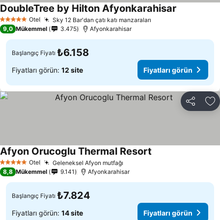
DoubleTree by Hilton Afyonkarahisar
Fiyatları gö
Otel
Sky 12 Bar'dan çatı katı manzaraları
Fiyatları görün
5 Yıldız
9,0
Mükemmel
3.475
Afyonkarahisar
₺6.158
Başlangıç Fiyatı
Fiyatları görün:
12 site
Fiyatları görün
Paylaş
Fa
Afyon Orucoglu Thermal Resort
Fiyatları görün
Otel
Geleneksel Afyon mutfağı
Fiyatları görün
5 Yıldız
8,8
Mükemmel
9.141
Afyonkarahisar
₺7.824
Başlangıç Fiyatı
Fiyatları görün:
14 site
Fiyatları görün