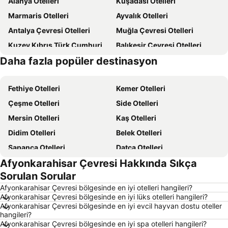
Alanya Otelleri
Kuşadası Otelleri
Marmaris Otelleri
Ayvalık Otelleri
Antalya Çevresi Otelleri
Muğla Çevresi Otelleri
Kuzey Kıbrıs Türk Cumhuriyeti Otelleri
Balıkesir Çevresi Otelleri
Daha fazla popüler destinasyon
Kıbrıs Otelleri
Türkiye Otelleri
Fethiye Otelleri
Kemer Otelleri
Çeşme Otelleri
Side Otelleri
Mersin Otelleri
Kaş Otelleri
Didim Otelleri
Belek Otelleri
Sapanca Otelleri
Datça Otelleri
Afyonkarahisar Çevresi Hakkında Sıkça
İstanbul Otelleri
Alaçatı Otelleri
Sorulan Sorular
İzmir Otelleri
Ankara Otelleri
Afyonkarahisar Çevresi bölgesinde en iyi otelleri hangileri?
Bozcaada Otelleri
Manavgat Otelleri
Afyonkarahisar Çevresi bölgesinde en iyi lüks otelleri hangileri?
Afyonkarahisar Çevresi bölgesinde en iyi evcil hayvan dostu oteller
Çanakkale Otelleri
Ölüdeniz Otelleri
hangileri?
Erdek Otelleri
Ege Sahilleri Otelleri
Afyonkarahisar Çevresi bölgesinde en iyi spa otelleri hangileri?