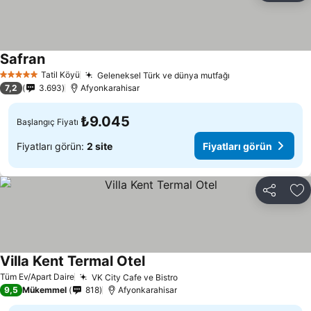
Safran
Fiyatları görün
Tatil Köyü
Geleneksel Türk ve dünya mutfağı
Fiyatları görün
5 Yıldız
7,2
3.693
Afyonkarahisar
₺9.045
Başlangıç Fiyatı
Fiyatları görün:
2 site
Fiyatları görün
Paylaş
Fa
Villa Kent Termal Otel
Fiyatları görün
Tüm Ev/Apart Daire
VK City Cafe ve Bistro
Fiyatları görün
9,5
Mükemmel
818
Afyonkarahisar