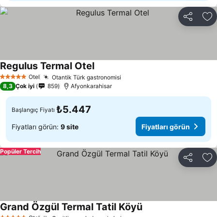
Paylaş
Fa
Regulus Termal Otel
Fiyatları görün
Otel
Otantik Türk gastronomisi
Fiyatları görün
5 Yıldız
8,3
Çok iyi
859
Afyonkarahisar
₺5.447
Başlangıç Fiyatı
Fiyatları görün:
9 site
Fiyatları görün
Popüler Tercih
Paylaş
Fa
Grand Özgül Termal Tatil Köyü
Fiyatları görün