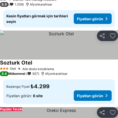
Fiyatları görün
6,9
1.359
Afyonkarahisar
Kesin fiyatları görmek için tarihleri
Fiyatları görün
seçin
Paylaş
Fa
Sozturk Otel
Fiyatları görün
Otel
Aile dostu konaklama
Fiyatları görün
3 Yıldız
8,6
Mükemmel
927
Afyonkarahisar
₺4.299
Başlangıç Fiyatı
Fiyatları görün:
6 site
Fiyatları görün
Popüler Tercih
Paylaş
Fa