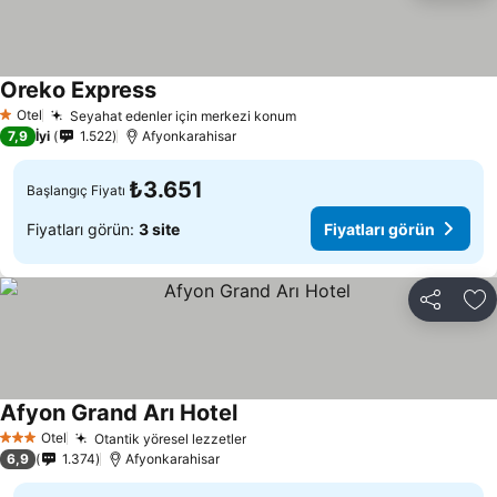
Oreko Express
Fiyatları görün
Otel
Seyahat edenler için merkezi konum
Fiyatları görün
1 Yıldız
7,9
İyi
1.522
Afyonkarahisar
₺3.651
Başlangıç Fiyatı
Fiyatları görün:
3 site
Fiyatları görün
Paylaş
Fa
Afyon Grand Arı Hotel
Fiyatları görün
Otel
Otantik yöresel lezzetler
Fiyatları görün
3 Yıldız
6,9
1.374
Afyonkarahisar