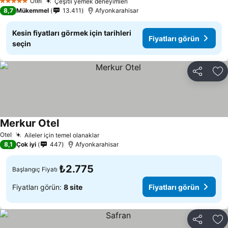
Otel
Çeşitli yemek deneyimleri
Fiyatları görün
5 Yıldız
8,7
Mükemmel
13.411
Afyonkarahisar
Kesin fiyatları görmek için tarihleri
Fiyatları görün
seçin
Paylaş
Fa
Merkur Otel
Fiyatları görün
Otel
Aileler için temel olanaklar
Fiyatları görün
8,1
Çok iyi
447
Afyonkarahisar
₺2.775
Başlangıç Fiyatı
Fiyatları görün:
8 site
Fiyatları görün
Paylaş
Fa