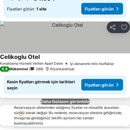
Fiyatları görün:
1 site
Fiyatları görün
Paylaş
Fa
Celikoglu Otel
Fiyatları görün
Konaklama Hizmeti Verilen Apart Daire
İyi donanımlı mini mutfaklar
Fiyatla
8,9
Mükemmel
389
Afyonkarahisar
Kesin fiyatları görmek için tarihleri
Fiyatları görün
seçin
Daha fazlasını görüntüle
Rezervasyon sitelerinden aldığımız fiyatlar ve müsaitlik durumları
sürekli olarak değişir. Bu nedenle, rezervasyon sitesine gittiğinizde,
trivago'da gördüğünüz teklifin aynısını her zaman
bulamayabilirsiniz.