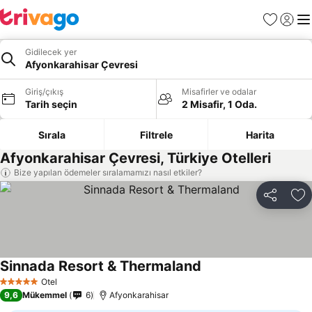
Favoriler
Giriş y
Me
Gidilecek yer
Afyonkarahisar Çevresi
Giriş/çıkış
Misafirler ve odalar
Tarih seçin
2 Misafir, 1 Oda.
Sırala
Filtrele
Harita
Afyonkarahisar Çevresi, Türkiye Otelleri
Bize yapılan ödemeler sıralamamızı nasıl etkiler?
Paylaş
Fa
Sinnada Resort & Thermaland
Fiyatları görün
Otel
5 Yıldız
9,6
Mükemmel
6
Afyonkarahisar