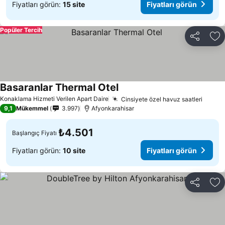
Fiyatları görün:
15 site
Fiyatları görün
Popüler Tercih
Paylaş
Fa
Basaranlar Thermal Otel
Fiyatları görün
Konaklama Hizmeti Verilen Apart Daire
Cinsiyete özel havuz saatleri
Fiyatl
9,1
Mükemmel
3.997
Afyonkarahisar
₺4.501
Başlangıç Fiyatı
Fiyatları görün:
10 site
Fiyatları görün
Paylaş
Fa