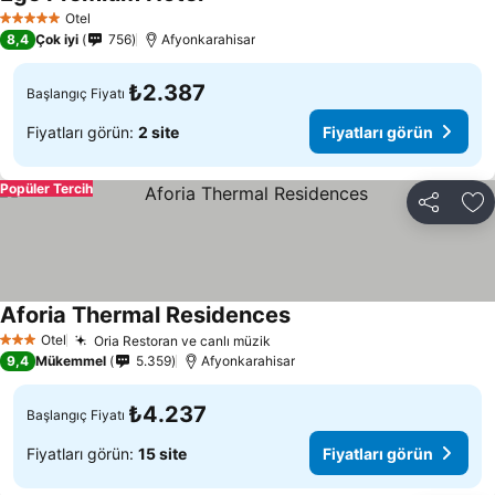
Fiyatları görün
Otel
5 Yıldız
8,4
Çok iyi
756
Afyonkarahisar
₺2.387
Başlangıç Fiyatı
Fiyatları görün:
2 site
Fiyatları görün
Popüler Tercih
Paylaş
Fa
Aforia Thermal Residences
Fiyatları görün
Otel
Oria Restoran ve canlı müzik
Fiyatları görün
3 Yıldız
9,4
Mükemmel
5.359
Afyonkarahisar
₺4.237
Başlangıç Fiyatı
Fiyatları görün:
15 site
Fiyatları görün