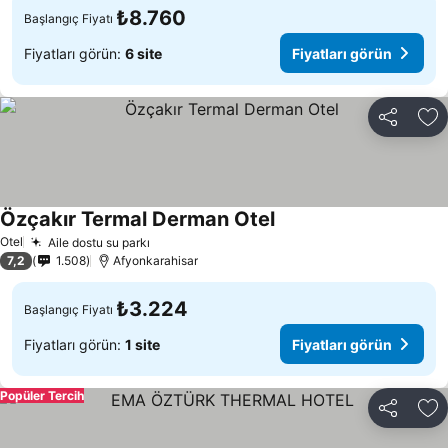
₺8.760
Başlangıç Fiyatı
Fiyatları görün:
6 site
Fiyatları görün
Paylaş
Fa
Özçakır Termal Derman Otel
Fiyatları görün
Otel
Aile dostu su parkı
Fiyatları görün
7,2
1.508
Afyonkarahisar
₺3.224
Başlangıç Fiyatı
Fiyatları görün:
1 site
Fiyatları görün
Popüler Tercih
Paylaş
Fa