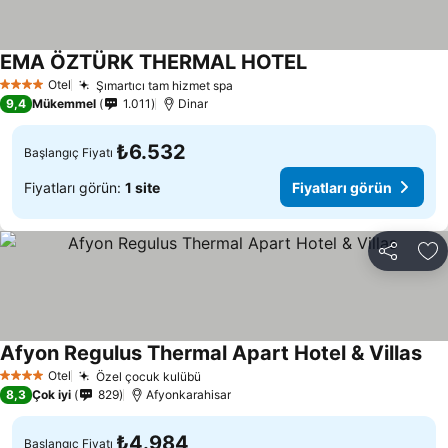
EMA ÖZTÜRK THERMAL HOTEL
Fiyatları görün
Otel
Şımartıcı tam hizmet spa
Fiyatları görün
4 Yıldız
9,4
Mükemmel
1.011
Dinar
₺6.532
Başlangıç Fiyatı
Fiyatları görün:
1 site
Fiyatları görün
Paylaş
Fa
Afyon Regulus Thermal Apart Hotel & Villas
Fiy
Otel
Özel çocuk kulübü
Fiyatları görün
4 Yıldız
8,3
Çok iyi
829
Afyonkarahisar
₺4.984
Başlangıç Fiyatı