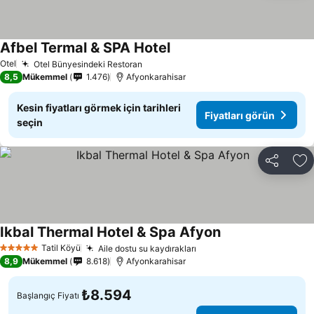
Afbel Termal & SPA Hotel
Fiyatları görün
Otel
Otel Bünyesindeki Restoran
Fiyatları görün
8,5
Mükemmel
1.476
Afyonkarahisar
Kesin fiyatları görmek için tarihleri
Fiyatları görün
seçin
Paylaş
Fa
Ikbal Thermal Hotel & Spa Afyon
Fiyatları görün
Tatil Köyü
Aile dostu su kaydırakları
Fiyatları görün
5 Yıldız
8,9
Mükemmel
8.618
Afyonkarahisar
₺8.594
Başlangıç Fiyatı