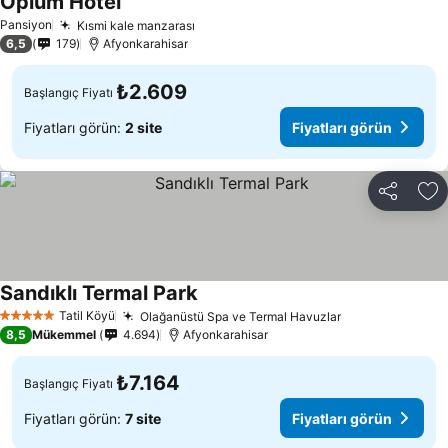
Opium Hotel
Fiyatları görün
Pansiyon
Kısmi kale manzarası
Fiyatları görün
6,5
179
Afyonkarahisar
₺2.609
Başlangıç Fiyatı
Fiyatları görün:
2 site
Fiyatları görün
Paylaş
Fa
Sandıklı Termal Park
Fiyatları görün
Tatil Köyü
Olağanüstü Spa ve Termal Havuzlar
Fiyatları görü
5 Yıldız
8,5
Mükemmel
4.694
Afyonkarahisar
₺7.164
Başlangıç Fiyatı
Fiyatları görün:
7 site
Fiyatları görün