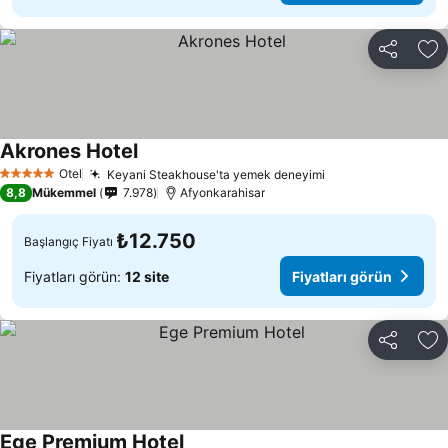
Paylaş
Fa
Akrones Hotel
Fiyatları görün
Otel
Keyani Steakhouse'ta yemek deneyimi
Fiyatları görün
5 Yıldız
8,8
Mükemmel
7.978
Afyonkarahisar
₺12.750
Başlangıç Fiyatı
Fiyatları görün:
12 site
Fiyatları görün
Paylaş
Fa
Ege Premium Hotel