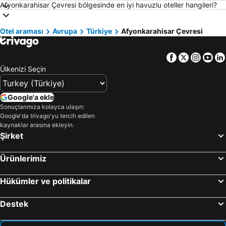
Afyonkarahisar Çevresi bölgesinde en iyi havuzlu oteller hangileri?
Aydın Çevresi Otelleri
Kapadokya Otelleri
İzmir Çevresi Otelleri
Mersin Çevresi Otelleri
Otel araması
Avrupa
Türkiye
Afyonkarahisar Çevresi
Ege Bölgesi Otelleri
Akdeniz Bölgesi Otelleri
Çanakkale Çevresi Otelleri
Samos Otelleri
Facebook
Twitter
Insta
Yo
Yunanistan Otelleri
Sakız Adası Otelleri
Ülkenizi Seçin
Thassos Island Otelleri
Mısır Otelleri
İstanbul Çevresi Otelleri
Girne Otelleri
Google'a ekle
Sonuçlarımıza kolayca ulaşın:
Maldivler Otelleri
Trabzon Çevresi Otelleri
Google'da trivago'yu tercih edilen
Afyonkarahisar Çevresi Otelleri
Sakarya Çevresi Otelleri
kaynaklar arasına ekleyin.
Şirket
Ürünlerimiz
Hükümler ve politikalar
Destek