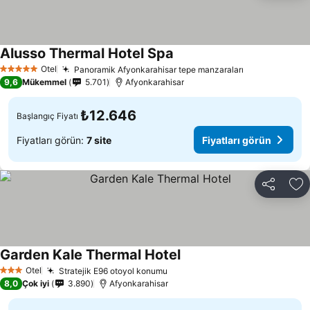
Alusso Thermal Hotel Spa
Fiyatları görün
Otel
Panoramik Afyonkarahisar tepe manzaraları
Fiyatları gör
5 Yıldız
9,6
Mükemmel
5.701
Afyonkarahisar
₺12.646
Başlangıç Fiyatı
Fiyatları görün:
7 site
Fiyatları görün
Paylaş
Fa
Garden Kale Thermal Hotel
Fiyatları görün
Otel
Stratejik E96 otoyol konumu
Fiyatları görün
3 Yıldız
8,0
Çok iyi
3.890
Afyonkarahisar