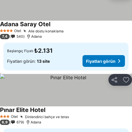
Adana Saray Otel
Fiyatları görün
Otel
Aile dostu konaklama
Fiyatları görün
4 Yıldız
7,4
540
Adana
₺2.131
Başlangıç Fiyatı
Fiyatları görün:
13 site
Fiyatları görün
Paylaş
Fa
Pınar Elite Hotel
Fiyatları görün
Otel
Dinlendirici bahçe ve teras
Fiyatları görün
3 Yıldız
6,9
679
Adana