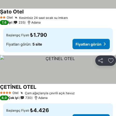
Şato Otel
Fiyatları görün
Otel
Kesintisiz 24 saat sıcak su imkanı
Fiyatları görün
2 Yıldız
7,6
İyi
235
Adana
₺1.790
Başlangıç Fiyatı
Fiyatları görün:
5 site
Fiyatları görün
Paylaş
Fa
ÇETİNEL OTEL
Fiyatları görün
Otel
Çam ağaçlarıyla çevrili açık havuz
Fiyatları görün
4 Yıldız
8,0
Çok iyi
730
Adana
₺4.426
Başlangıç Fiyatı