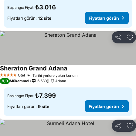
₺3.016
Başlangıç Fiyatı
Fiyatları görün:
12 site
Fiyatları görün
Paylaş
Fa
Sheraton Grand Adana
Fiyatları görün
Otel
Tarihi yerlere yakın konum
Fiyatları görün
5 Yıldız
9,0
Mükemmel
6.680
Adana
₺7.399
Başlangıç Fiyatı
Fiyatları görün:
9 site
Fiyatları görün
Paylaş
Fa