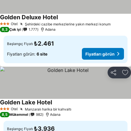
Golden Deluxe Hotel
Fiyatları görün
Otel
Şehirdeki cazibe merkezlerine yakın merkezi konum
Fiyatları
3 Yıldız
8,3
Çok iyi
1.777
Adana
₺2.461
Başlangıç Fiyatı
Fiyatları görün:
6 site
Fiyatları görün
Paylaş
Fa
Golden Lake Hotel
Fiyatları görün
Otel
Manzaralı harika bir kahvaltı
Fiyatları görün
3 Yıldız
8,5
Mükemmel
982
Adana
₺3.936
Başlangıç Fiyatı