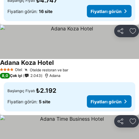
₺4.747
Başlangıç Fiyatı
Fiyatları görün:
16 site
Fiyatları görün
Paylaş
Fa
Adana Koza Hotel
Fiyatları görün
Otel
Otelde restoran ve bar
Fiyatları görün
4 Yıldız
8,0
Çok iyi
2.043
Adana
₺2.192
Başlangıç Fiyatı
Fiyatları görün:
5 site
Fiyatları görün
Paylaş
Fa