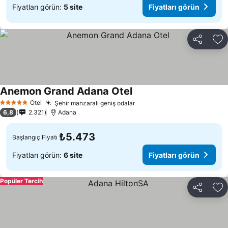
Fiyatları görün:
5 site
Fiyatları görün
Paylaş
Fa
Anemon Grand Adana Otel
Fiyatları görün
Otel
Şehir manzaralı geniş odalar
Fiyatları görün
5 Yıldız
6,8
2.321
Adana
₺5.473
Başlangıç Fiyatı
Fiyatları görün:
6 site
Fiyatları görün
Popüler Tercih
Paylaş
Fa