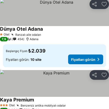
Paylaş
Fa
Dünya Otel Adana
Fiyatları görün
Otel
Ranzalı aile odaları
Fiyatları görün
1 Yıldız
7,9
İyi
454
Adana
₺2.039
Başlangıç Fiyatı
Fiyatları görün:
10 site
Fiyatları görün
Paylaş
Fa
Kaya Premium
Fiyatları görün
Otel
Benzersiz antika mobilyalı odalar
Fiyatları görün
3 Yıldız