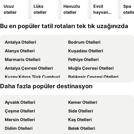
Ucuz
Lüks
Havuzlu
Evcil
Spa
oteller
oteller
oteller
hayvan
otelle
dostu
oteller
Bu en popüler tatil rotaları tek tık uzağınızda
Antalya Otelleri
Bodrum Otelleri
Alanya Otelleri
Kuşadası Otelleri
Marmaris Otelleri
Fethiye Otelleri
Antalya Çevresi Otelleri
Muğla Çevresi Otelleri
Kuzey Kıbrıs Türk Cumhuriyeti Otelleri
Balıkesir Çevresi Otelleri
Daha fazla popüler destinasyon
Ege Sahilleri Otelleri
Aydın Çevresi Otelleri
Ayvalık Otelleri
Kemer Otelleri
Çeşme Otelleri
Side Otelleri
Mersin Otelleri
Kaş Otelleri
Didim Otelleri
Belek Otelleri