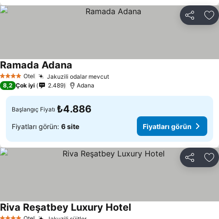
Paylaş
Fa
Ramada Adana
Fiyatları görün
Otel
Jakuzili odalar mevcut
Fiyatları görün
4 Yıldız
8,2
Çok iyi
2.489
Adana
₺4.886
Başlangıç Fiyatı
Fiyatları görün:
6 site
Fiyatları görün
Paylaş
Fa
Riva Reşatbey Luxury Hotel
Fiyatları görün
Otel
Jakuzili süitler