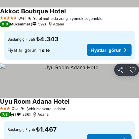
Akkoc Boutique Hotel
Fiyatları görün
Otel
Yerel mutfakla zengin yemek seçenekleri
Fiyatları görün
5 Yıldız
9,0
Mükemmel
592
Adana
₺4.343
Başlangıç Fiyatı
Fiyatları görün:
1 site
Fiyatları görün
Paylaş
Fa
Uyu Room Adana Hotel
Fiyatları görün
Otel
Şehir manzaralı odalar
Fiyatları görün
3 Yıldız
7,8
İyi
236
Adana
₺1.467
Başlangıç Fiyatı