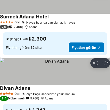
Surmeli Adana Hotel
Fiyatları görün
Otel
Havuz başında barı olan açık havuz
Fiyatları görün
5 Yıldız
7,0
2.400
Adana
₺2.300
Başlangıç Fiyatı
Fiyatları görün:
12 site
Fiyatları görün
Paylaş
Fa
Divan Adana
Fiyatları görün
Otel
Ziya Paşa Caddesi'ne yakın konum
Fiyatları görün
5 Yıldız
9,4
Mükemmel
9.760
Adana