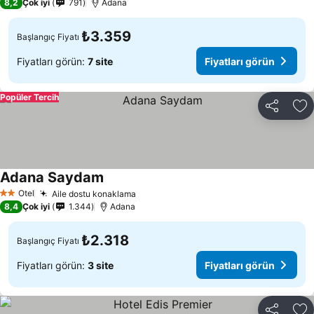
8,2
Çok iyi
791
Adana
₺3.359
Başlangıç Fiyatı
Fiyatları görün:
7 site
Fiyatları görün
Popüler Tercih
Paylaş
Fa
Adana Saydam
Fiyatları görün
Otel
Aile dostu konaklama
Fiyatları görün
2 Yıldız
8,4
Çok iyi
1.344
Adana
₺2.318
Başlangıç Fiyatı
Fiyatları görün:
3 site
Fiyatları görün