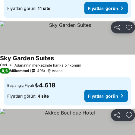
Fiyatları görün:
11 site
Fiyatları görün
Paylaş
Fa
Sky Garden Suites
Fiyatları görün
Otel
Adana'nın merkezinde harika bir konum
Fiyatları görün
9,6
Mükemmel
496
Adana
₺4.618
Başlangıç Fiyatı
Fiyatları görün:
4 site
Fiyatları görün
Paylaş
Fa