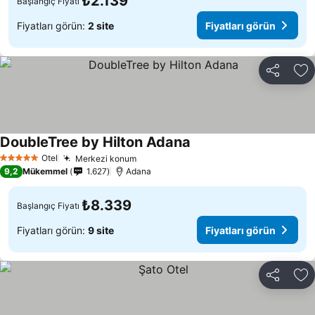
₺2.139
Başlangıç Fiyatı
Fiyatları görün:
2 site
Fiyatları görün
Paylaş
Fa
DoubleTree by Hilton Adana
Fiyatları görün
Otel
Merkezi konum
Fiyatları görün
5 Yıldız
9,2
Mükemmel
1.627
Adana
₺8.339
Başlangıç Fiyatı
Fiyatları görün:
9 site
Fiyatları görün
Paylaş
Fa