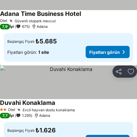
Adana Time Business Hotel
Fiyatları görün
Otel
Güvenli otopark mevcut
Fiyatları görün
7,9
İyi
675
Adana
₺5.685
Başlangıç Fiyatı
Fiyatları görün:
1 site
Fiyatları görün
Paylaş
Fa
Duvahi Konaklama
Fiyatları görün
Otel
Evcil hayvan dostu konaklama
Fiyatları görün
2 Yıldız
7,7
İyi
1.295
Adana
₺1.626
Başlangıç Fiyatı