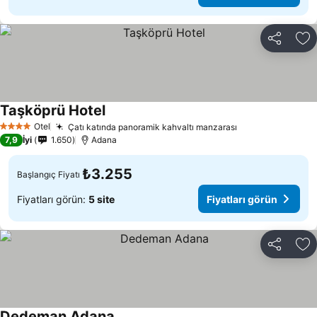
Paylaş
Fa
Taşköprü Hotel
Fiyatları görün
Otel
Çatı katında panoramik kahvaltı manzarası
Fiyatları görün
4 Yıldız
7,9
İyi
1.650
Adana
₺3.255
Başlangıç Fiyatı
Fiyatları görün:
5 site
Fiyatları görün
Paylaş
Fa
Dedeman Adana