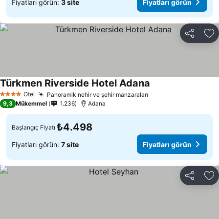
Fiyatları görün:
3 site
Fiyatları görün
Paylaş
Fa
Türkmen Riverside Hotel Adana
Fiyatları görün
Otel
Panoramik nehir ve şehir manzaraları
Fiyatları görün
4 Yıldız
9,3
Mükemmel
1.236
Adana
₺4.498
Başlangıç Fiyatı
Fiyatları görün:
7 site
Fiyatları görün
Paylaş
Fa