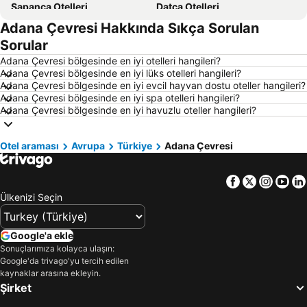
Sapanca Otelleri
Datça Otelleri
Adana Çevresi Hakkında Sıkça Sorulan
İstanbul Otelleri
Alaçatı Otelleri
Sorular
İzmir Otelleri
Ankara Otelleri
Adana Çevresi bölgesinde en iyi otelleri hangileri?
Bozcaada Otelleri
Manavgat Otelleri
Adana Çevresi bölgesinde en iyi lüks otelleri hangileri?
Adana Çevresi bölgesinde en iyi evcil hayvan dostu oteller hangileri?
Çanakkale Otelleri
Ölüdeniz Otelleri
Adana Çevresi bölgesinde en iyi spa otelleri hangileri?
Erdek Otelleri
Kıbrıs Otelleri
Adana Çevresi bölgesinde en iyi havuzlu oteller hangileri?
Türkiye Otelleri
Kapadokya Otelleri
Otel araması
İzmir Çevresi Otelleri
Avrupa
Türkiye
Mersin Çevresi Otelleri
Adana Çevresi
Ege Bölgesi Otelleri
Akdeniz Bölgesi Otelleri
Facebook
Twitter
Insta
Yo
Çanakkale Çevresi Otelleri
Samos Otelleri
Ülkenizi Seçin
Yunanistan Otelleri
Sakız Adası Otelleri
Thassos Island Otelleri
Mısır Otelleri
Google'a ekle
İstanbul Çevresi Otelleri
Girne Otelleri
Sonuçlarımıza kolayca ulaşın:
Google'da trivago'yu tercih edilen
Maldivler Otelleri
Trabzon Çevresi Otelleri
kaynaklar arasına ekleyin.
Afyonkarahisar Çevresi Otelleri
Sakarya Çevresi Otelleri
Şirket