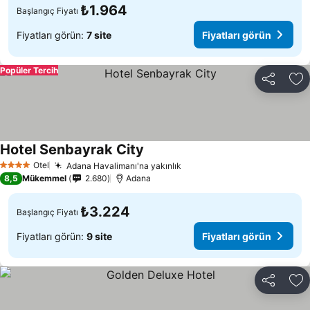
₺1.964
Başlangıç Fiyatı
Fiyatları görün:
7 site
Fiyatları görün
Popüler Tercih
Paylaş
Fa
Hotel Senbayrak City
Fiyatları görün
Otel
Adana Havalimanı'na yakınlık
Fiyatları görün
4 Yıldız
8,5
Mükemmel
2.680
Adana
₺3.224
Başlangıç Fiyatı
Fiyatları görün:
9 site
Fiyatları görün
Paylaş
Fa