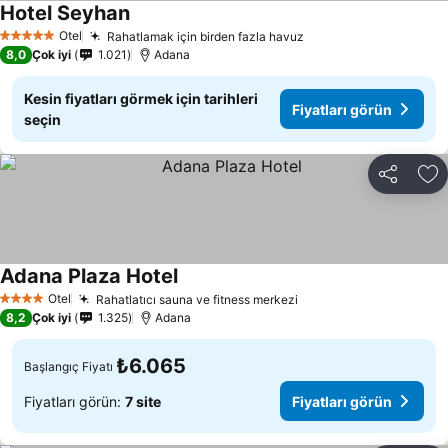
Hotel Seyhan
Fiyatları görün
Otel
Rahatlamak için birden fazla havuz
Fiyatları görün
5 Yıldız
8,0
Çok iyi
1.021
Adana
Kesin fiyatları görmek için tarihleri
Fiyatları görün
seçin
Paylaş
Fa
Adana Plaza Hotel
Fiyatları görün
Otel
Rahatlatıcı sauna ve fitness merkezi
Fiyatları görün
4 Yıldız
8,2
Çok iyi
1.325
Adana
₺6.065
Başlangıç Fiyatı
Fiyatları görün:
7 site
Fiyatları görün