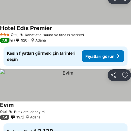
Paylaş
Fa
Hotel Edis Premier
Fiyatları görün
Otel
Rahatlatıcı sauna ve fitness merkezi
Fiyatları görün
3 Yıldız
7,8
İyi
920
Adana
Kesin fiyatları görmek için tarihleri
Fiyatları görün
seçin
Paylaş
Fa
Evim
Fiyatları görün
Otel
Butik otel deneyimi
Fiyatları görün
7,4
197
Adana