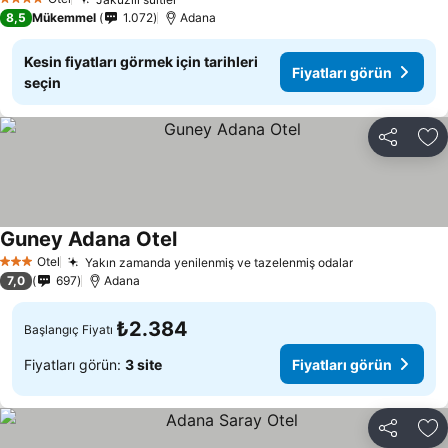
Fiyatları görün
4 Yıldız
8,5
Mükemmel
1.072
Adana
Kesin fiyatları görmek için tarihleri
Fiyatları görün
seçin
Paylaş
Fa
Guney Adana Otel
Fiyatları görün
Otel
Yakın zamanda yenilenmiş ve tazelenmiş odalar
Fiyatları gör
3 Yıldız
7,0
697
Adana
₺2.384
Başlangıç Fiyatı
Fiyatları görün:
3 site
Fiyatları görün
Paylaş
Fa