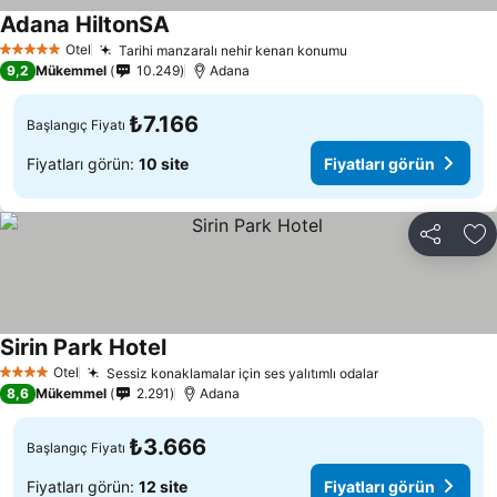
Adana HiltonSA
Fiyatları görün
Otel
Tarihi manzaralı nehir kenarı konumu
Fiyatları görün
5 Yıldız
9,2
Mükemmel
10.249
Adana
₺7.166
Başlangıç Fiyatı
Fiyatları görün:
10 site
Fiyatları görün
Paylaş
Fa
Sirin Park Hotel
Fiyatları görün
Otel
Sessiz konaklamalar için ses yalıtımlı odalar
Fiyatları görü
4 Yıldız
8,6
Mükemmel
2.291
Adana
₺3.666
Başlangıç Fiyatı
Fiyatları görün:
12 site
Fiyatları görün