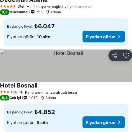
Fiyatları görün
Otel
Lüks spa ve sağlıklı yaşam olanakları
Fiyatları görün
5 Yıldız
9,2
Mükemmel
765
Adana
₺6.047
Başlangıç Fiyatı
Fiyatları görün:
10 site
Fiyatları görün
Paylaş
Fa
Hotel Bosnali
Fiyatları görün
Otel
Panoramik manzaralı çatı terası
Fiyatları görün
3 Yıldız
8,4
Çok iyi
1.019
Adana
₺4.852
Başlangıç Fiyatı
Fiyatları görün:
8 site
Fiyatları görün