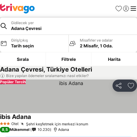
Favoriler
Giriş y
Me
Gidilecek yer
Adana Çevresi
Giriş/çıkış
Misafirler ve odalar
Tarih seçin
2 Misafir, 1 Oda.
Sırala
Filtrele
Harita
Adana Çevresi, Türkiye Otelleri
Bize yapılan ödemeler sıralamamızı nasıl etkiler?
Popüler Tercih
Paylaş
Fa
ibis Adana
Fiyatları görün
Otel
Şehri keşfetmek için merkezi konum
Fiyatları görün
3 Yıldız
8,5
Mükemmel
10.230
Adana