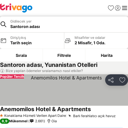
Favoriler
Giriş y
Me
Gidilecek yer
Santoron adası
Giriş/çıkış
Misafirler ve odalar
Tarih seçin
2 Misafir, 1 Oda.
Sırala
Filtrele
Harita
Santoron adası, Yunanistan Otelleri
Bize yapılan ödemeler sıralamamızı nasıl etkiler?
Popüler Tercih
Paylaş
Fa
Anemomilos Hotel & Apartments
Konaklama Hizmeti Verilen Apart Daire
Barlı ferahlatıcı açık havuz
1 Yıldız
8,9
Mükemmel
2.661
Oia