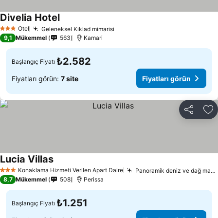
Divelia Hotel
Otel
Geleneksel Kiklad mimarisi
3 Yıldız
9,1
Mükemmel
563
Kamari
₺2.582
Başlangıç Fiyatı
Fiyatları görün:
7 site
Fiyatları görün
Paylaş
Fa
Lucia Villas
Konaklama Hizmeti Verilen Apart Daire
Panoramik deniz ve dağ manzaraları
3 Yıldız
8,7
Mükemmel
508
Perissa
₺1.251
Başlangıç Fiyatı