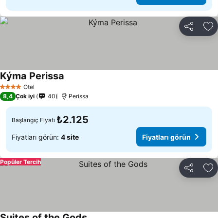
Paylaş
Fa
Kýma Perissa
Otel
4 Yıldız
8,4
Çok iyi
40
Perissa
₺2.125
Başlangıç Fiyatı
Fiyatları görün:
4 site
Fiyatları görün
Popüler Tercih
Paylaş
Fa
Suites of the Gods