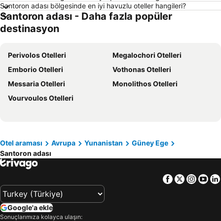
Santoron adası bölgesinde en iyi havuzlu oteller hangileri?
Ege Sahilleri Otelleri
Aydın Çevresi Otelleri
Santoron adası - Daha fazla popüler
İzmir Çevresi Otelleri
Mersin Çevresi Otelleri
destinasyon
Ege Bölgesi Otelleri
Akdeniz Bölgesi Otelleri
Samos Otelleri
Çanakkale Çevresi Otelleri
Perivolos Otelleri
Megalochori Otelleri
Sakız Adası Otelleri
Yunanistan Otelleri
Emborio Otelleri
Vothonas Otelleri
İstanbul Çevresi Otelleri
Thassos Island Otelleri
Messaria Otelleri
Monolithos Otelleri
Girne Otelleri
Mısır Otelleri
Vourvoulos Otelleri
Maldivler Otelleri
Marmara Bölgesi Otelleri
Afyonkarahisar Çevresi Otelleri
Chalkidiki Otelleri
Otel araması
Avrupa
Yunanistan
Güney Ege
Santoron adası
Facebook
Twitter
Insta
Yo
Google'a ekle
Sonuçlarımıza kolayca ulaşın: