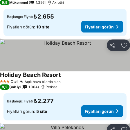
9,5
Mükemmel
1.356
Akrotiri
₺2.655
Başlangıç Fiyatı
Fiyatları görün:
10 site
Fiyatları görün
Paylaş
Fa
Holiday Beach Resort
Otel
Açık hava bilardo alanı
3 Yıldız
8,2
Çok iyi
1.004
Perissa
₺2.277
Başlangıç Fiyatı
Fiyatları görün:
5 site
Fiyatları görün