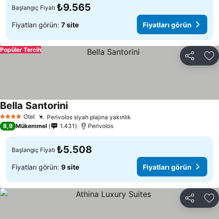
₺9.565
Başlangıç Fiyatı
Fiyatları görün:
7 site
Fiyatları görün
Popüler Tercih
Paylaş
Fa
Bella Santorini
Otel
Perivolos siyah plajına yakınlık
4 Yıldız
8,9
Mükemmel
1.431
Perivolos
₺5.508
Başlangıç Fiyatı
Fiyatları görün:
9 site
Fiyatları görün
Paylaş
Fa