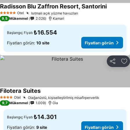
Radisson Blu Zaffron Resort, Santorini
Otel
Isıtmalı açık yüzme havuzları
5 Yıldız
9,5
Mükemmel
2.026
Kamari
₺16.554
Başlangıç Fiyatı
Fiyatları görün:
10 site
Fiyatları görün
Paylaş
Fa
Filotera Suites
Otel
Olağanüstü, kişiselleştirilmiş misafirperverlik
4 Yıldız
9,7
Mükemmel
1.009
Oia
₺14.301
Başlangıç Fiyatı
Fiyatları görün:
9 site
Fiyatları görün