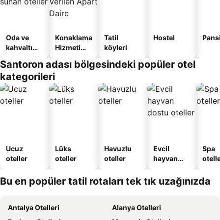
Oda ve
Konaklama
Tatil
Hostel
Pans
kahvaltı
Hizmeti
köyleri
sunan
Verilen
Santoron adası bölgesindeki popüler otel
oteller
Apart
kategorileri
Daire
Ucuz
Lüks
Havuzlu
Evcil
Spa
oteller
oteller
oteller
hayvan
otelle
dostu
oteller
Bu en popüler tatil rotaları tek tık uzağınızda
Antalya Otelleri
Alanya Otelleri