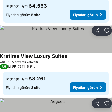
₺4.553
Başlangıç Fiyatı
Fiyatları görün:
5 site
Fiyatları görün
Paylaş
Fa
Kratiras View Luxury Suites
Otel
Manzaralı kahvaltı
7,5
İyi
764
Fira
₺8.261
Başlangıç Fiyatı
Fiyatları görün:
8 site
Fiyatları görün
Paylaş
Fa