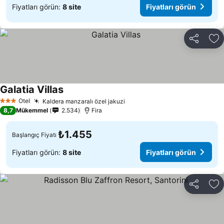
Fiyatları görün:
8 site
Fiyatları görün
Paylaş
Fa
Galatia Villas
Otel
Kaldera manzaralı özel jakuzi
3 Yıldız
8,7
Mükemmel
2.534
Fira
₺1.455
Başlangıç Fiyatı
Fiyatları görün:
8 site
Fiyatları görün
Paylaş
Fa