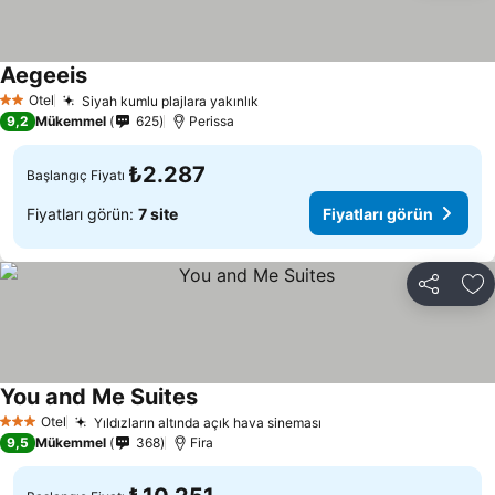
Aegeeis
Otel
Siyah kumlu plajlara yakınlık
2 Yıldız
9,2
Mükemmel
625
Perissa
₺2.287
Başlangıç Fiyatı
Fiyatları görün:
7 site
Fiyatları görün
Paylaş
Fa
You and Me Suites
Otel
Yıldızların altında açık hava sineması
3 Yıldız
9,5
Mükemmel
368
Fira