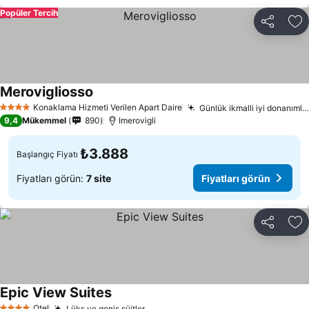
Popüler Tercih
Paylaş
Fa
Merovigliosso
Konaklama Hizmeti Verilen Apart Daire
Günlük ikmalli iyi donanımlı mini mutfak
4 Yıldız
9,4
Mükemmel
890
Imerovigli
₺3.888
Başlangıç Fiyatı
Fiyatları görün:
7 site
Fiyatları görün
Paylaş
Fa
Epic View Suites
Otel
Lüks ve geniş süitler