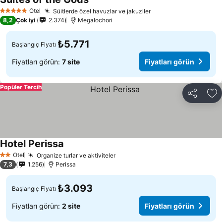
Otel
Süitlerde özel havuzlar ve jakuziler
5 Yıldız
8,2
Çok iyi
2.374
Megalochori
₺5.771
Başlangıç Fiyatı
Fiyatları görün:
7 site
Fiyatları görün
Popüler Tercih
Paylaş
Fa
Hotel Perissa
Otel
Organize turlar ve aktiviteler
2 Yıldız
7,3
1.256
Perissa
₺3.093
Başlangıç Fiyatı
Fiyatları görün:
2 site
Fiyatları görün