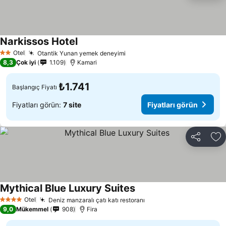
Narkissos Hotel
Otel
Otantik Yunan yemek deneyimi
2 Yıldız
8,3
Çok iyi
1.109
Kamari
₺1.741
Başlangıç Fiyatı
Fiyatları görün:
7 site
Fiyatları görün
Paylaş
Fa
Mythical Blue Luxury Suites
Otel
Deniz manzaralı çatı katı restoranı
4 Yıldız
9,0
Mükemmel
908
Fira