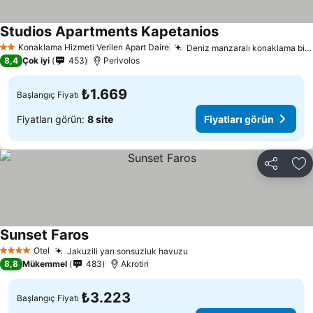
Studios Apartments Kapetanios
Konaklama Hizmeti Verilen Apart Daire
Deniz manzaralı konaklama birimleri
2 Yıldız
8,4
Çok iyi
453
Perivolos
₺1.669
Başlangıç Fiyatı
Fiyatları görün:
8 site
Fiyatları görün
Paylaş
Fa
Sunset Faros
Otel
Jakuzili yarı sonsuzluk havuzu
4 Yıldız
8,8
Mükemmel
483
Akrotiri
₺3.223
Başlangıç Fiyatı