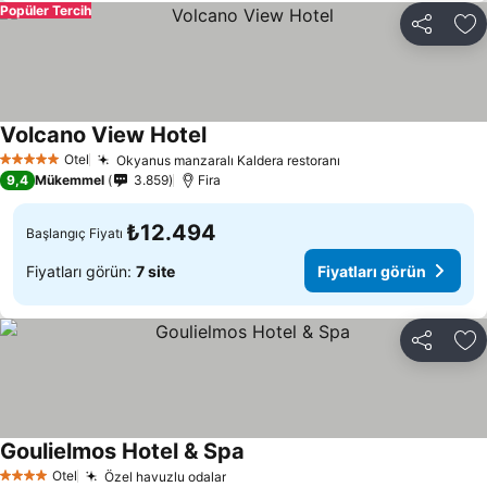
Popüler Tercih
Paylaş
Fa
Volcano View Hotel
Otel
Okyanus manzaralı Kaldera restoranı
5 Yıldız
9,4
Mükemmel
3.859
Fira
₺12.494
Başlangıç Fiyatı
Fiyatları görün:
7 site
Fiyatları görün
Paylaş
Fa
Goulielmos Hotel & Spa
Otel
Özel havuzlu odalar
4 Yıldız