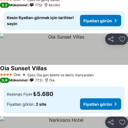
4 Yıldız
9,2
Mükemmel
175
Akrotiri
Kesin fiyatları görmek için tarihleri
Fiyatları görün
seçin
Paylaş
Fa
Oia Sunset Villas
Otel
Eşsiz Oia gün batımı ve deniz manzaraları
4 Yıldız
9,6
Mükemmel
773
Oia
₺5.680
Başlangıç Fiyatı
Fiyatları görün:
2 site
Fiyatları görün
Paylaş
Fa