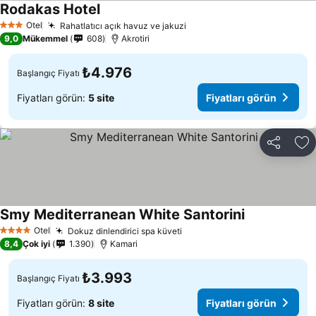
Rodakas Hotel
Otel
Rahatlatıcı açık havuz ve jakuzi
3 Yıldız
9,0
Mükemmel
608
Akrotiri
₺4.976
Başlangıç Fiyatı
Fiyatları görün:
5 site
Fiyatları görün
Paylaş
Fa
Smy Mediterranean White Santorini
Otel
Dokuz dinlendirici spa küveti
4 Yıldız
8,4
Çok iyi
1.390
Kamari
₺3.993
Başlangıç Fiyatı
Fiyatları görün:
8 site
Fiyatları görün