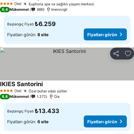
Otel
Euphoria spa ve sağlıklı yaşam merkezi
4 Yıldız
9,4
Mükemmel
986
Imerovigli
₺6.259
Başlangıç Fiyatı
Fiyatları görün:
8 site
Fiyatları görün
Paylaş
Fa
IKIES Santorini
Otel
Özel buhar odalı süitler
4 Yıldız
9,8
Mükemmel
1.372
Oia
₺13.433
Başlangıç Fiyatı
Fiyatları görün:
6 site
Fiyatları görün