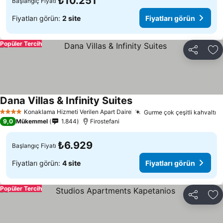
₺10.251
Başlangıç Fiyatı
Fiyatları görün:
2 site
Fiyatları görün
Popüler Tercih
Paylaş
Fa
Dana Villas & Infinity Suites
Konaklama Hizmeti Verilen Apart Daire
Gurme çok çeşitli kahvaltı
4 Yıldız
9,0
Mükemmel
1.844
Firostefani
₺6.929
Başlangıç Fiyatı
Fiyatları görün:
4 site
Fiyatları görün
Popüler Tercih
Paylaş
Fa