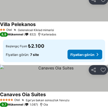
Paylaş
Fa
Villa Pelekanos
Otel
Geleneksel Kiklad mimarisi
2 Yıldız
8,9
Mükemmel
832
Karterados
₺2.100
Başlangıç Fiyatı
Fiyatları görün:
7 site
Fiyatları görün
Paylaş
Fa
Canaves Oia Suites
Otel
Ege'ye bakan sonsuzluk havuzu
5 Yıldız
9,7
Mükemmel
1.087
Oia