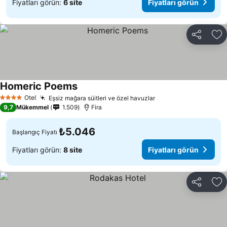
Fiyatları görün:
6 site
Fiyatları görün
Paylaş
Fa
Homeric Poems
Otel
Eşsiz mağara süitleri ve özel havuzlar
4 Yıldız
9,7
Mükemmel
1.509
Fira
₺5.046
Başlangıç Fiyatı
Fiyatları görün:
8 site
Fiyatları görün
Paylaş
Fa