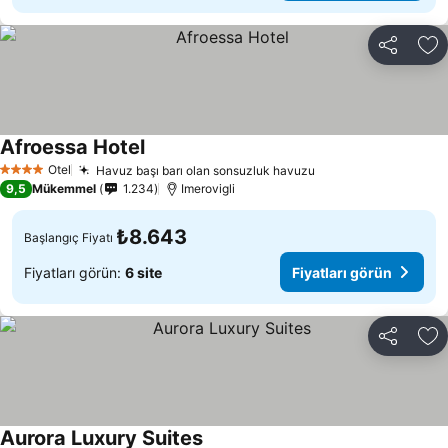
Paylaş
Fa
Afroessa Hotel
Otel
Havuz başı barı olan sonsuzluk havuzu
4 Yıldız
9,5
Mükemmel
1.234
Imerovigli
₺8.643
Başlangıç Fiyatı
Fiyatları görün:
6 site
Fiyatları görün
Paylaş
Fa
Aurora Luxury Suites