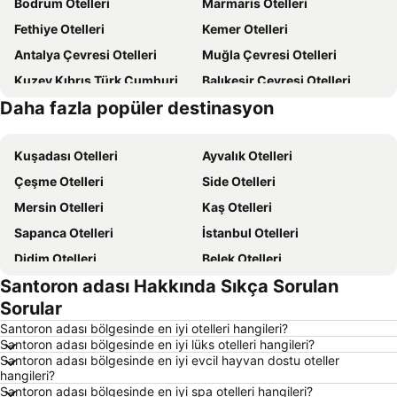
Bodrum Otelleri
Marmaris Otelleri
Fethiye Otelleri
Kemer Otelleri
Antalya Çevresi Otelleri
Muğla Çevresi Otelleri
Kuzey Kıbrıs Türk Cumhuriyeti Otelleri
Balıkesir Çevresi Otelleri
Daha fazla popüler destinasyon
Kıbrıs Otelleri
Türkiye Otelleri
Kuşadası Otelleri
Ayvalık Otelleri
Çeşme Otelleri
Side Otelleri
Mersin Otelleri
Kaş Otelleri
Sapanca Otelleri
İstanbul Otelleri
Didim Otelleri
Belek Otelleri
Santoron adası Hakkında Sıkça Sorulan
Alaçatı Otelleri
Datça Otelleri
Sorular
İzmir Otelleri
Ankara Otelleri
Santoron adası bölgesinde en iyi otelleri hangileri?
Bozcaada Otelleri
Çanakkale Otelleri
Santoron adası bölgesinde en iyi lüks otelleri hangileri?
Santoron adası bölgesinde en iyi evcil hayvan dostu oteller
Erdek Otelleri
Manavgat Otelleri
hangileri?
Ölüdeniz Otelleri
Kapadokya Otelleri
Santoron adası bölgesinde en iyi spa otelleri hangileri?