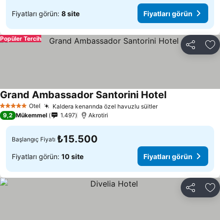
Fiyatları görün:
8 site
Fiyatları görün
Popüler Tercih
Paylaş
Fa
Grand Ambassador Santorini Hotel
Otel
Kaldera kenarında özel havuzlu süitler
5 Yıldız
9,2
Mükemmel
1.497
Akrotiri
₺15.500
Başlangıç Fiyatı
Fiyatları görün:
10 site
Fiyatları görün
Paylaş
Fa