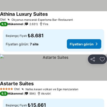
Athina Luxury Suites
Otel
Okyanus manzaralı Esperisma Bar-Restaurant
9,5
Mükemmel
2.631
Fira
₺8.681
Başlangıç Fiyatı
Fiyatları görün:
7 site
Fiyatları görün
Paylaş
Fa
Astarte Suites
Otel
Nefes kesen volkan ve Ege manzaraları
5 Yıldız
9,5
Mükemmel
994
Akrotiri
₺15.661
Başlangıç Fiyatı