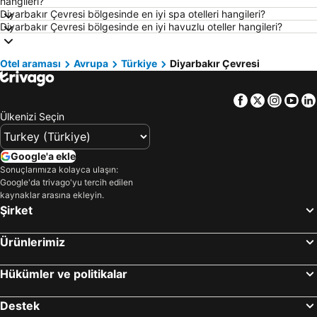
hangileri?
Ölüdeniz Otelleri
Kapadokya Otelleri
Diyarbakır Çevresi bölgesinde en iyi spa otelleri hangileri?
Diyarbakır Çevresi bölgesinde en iyi havuzlu oteller hangileri?
Ege Sahilleri Otelleri
Aydın Çevresi Otelleri
İzmir Çevresi Otelleri
Mersin Çevresi Otelleri
Otel araması
Avrupa
Türkiye
Diyarbakır Çevresi
Ege Bölgesi Otelleri
Akdeniz Bölgesi Otelleri
Samos Otelleri
Çanakkale Çevresi Otelleri
Facebook
Twitter
Insta
Yo
Sakız Adası Otelleri
Yunanistan Otelleri
Ülkenizi Seçin
İstanbul Çevresi Otelleri
Thassos Island Otelleri
Girne Otelleri
Mısır Otelleri
Google'a ekle
Sonuçlarımıza kolayca ulaşın:
Maldivler Otelleri
Marmara Bölgesi Otelleri
Google'da trivago'yu tercih edilen
Afyonkarahisar Çevresi Otelleri
Chalkidiki Otelleri
kaynaklar arasına ekleyin.
Şirket
Ürünlerimiz
Hükümler ve politikalar
Destek