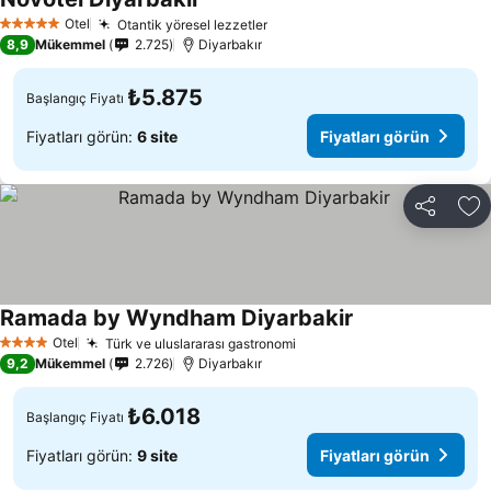
Fiyatları görün
Otel
Otantik yöresel lezzetler
Fiyatları görün
5 Yıldız
8,9
Mükemmel
2.725
Diyarbakır
₺5.875
Başlangıç Fiyatı
Fiyatları görün:
6 site
Fiyatları görün
Paylaş
Fa
Ramada by Wyndham Diyarbakir
Fiyatları görün
Otel
Türk ve uluslararası gastronomi
Fiyatları görün
4 Yıldız
9,2
Mükemmel
2.726
Diyarbakır
₺6.018
Başlangıç Fiyatı
Fiyatları görün:
9 site
Fiyatları görün