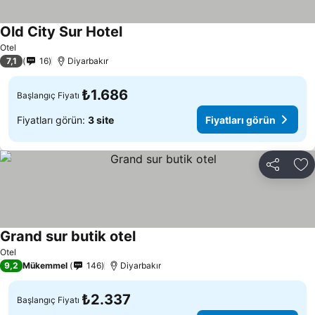
Old City Sur Hotel
Fiyatları görün
Otel
7,1
16
Diyarbakır
₺1.686
Başlangıç Fiyatı
Fiyatları görün:
3 site
Fiyatları görün
Paylaş
Fa
Grand sur butik otel
Fiyatları görün
Otel
9,2
Mükemmel
146
Diyarbakır
₺2.337
Başlangıç Fiyatı