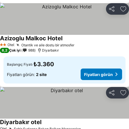
Paylaş
Fa
Azizoglu Malkoc Hotel
Fiyatları görün
Otel
Otantik ve aile dostu bir atmosfer
Fiyatları görün
2 Yıldız
8,2
Çok iyi
988
Diyarbakır
₺3.360
Başlangıç Fiyatı
Fiyatları görün:
2 site
Fiyatları görün
Paylaş
Fa
Diyarbakır otel
Fiyatları görün
Otel
Şehir Surlarına Bakan Balkon Manzaraları