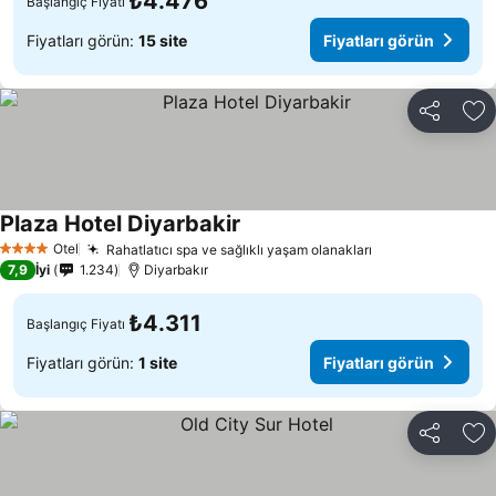
₺4.476
Başlangıç Fiyatı
Fiyatları görün:
15 site
Fiyatları görün
Paylaş
Fa
Plaza Hotel Diyarbakir
Fiyatları görün
Otel
Rahatlatıcı spa ve sağlıklı yaşam olanakları
Fiyatları görün
4 Yıldız
7,9
İyi
1.234
Diyarbakır
₺4.311
Başlangıç Fiyatı
Fiyatları görün:
1 site
Fiyatları görün
Paylaş
Fa