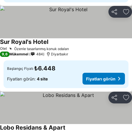
Paylaş
Fa
Sur Royal's Hotel
Fiyatları görün
Otel
Özenle tasarlanmış konuk odaları
Fiyatları görün
9,6
Mükemmel
484
Diyarbakır
₺6.448
Başlangıç Fiyatı
Fiyatları görün:
4 site
Fiyatları görün
Paylaş
Fa
Lobo Residans & Apart
Fiyatları görün