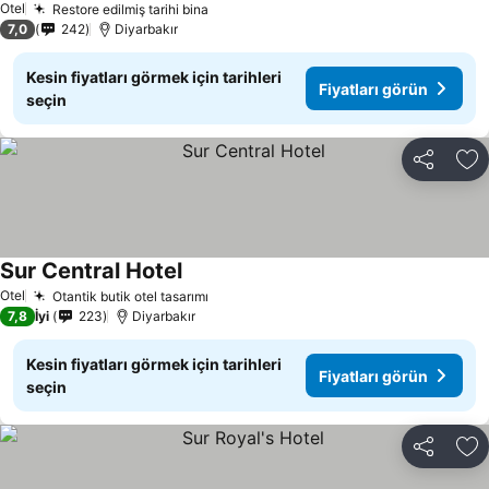
Otel
Restore edilmiş tarihi bina
Fiyatları görün
7,0
242
Diyarbakır
Kesin fiyatları görmek için tarihleri
Fiyatları görün
seçin
Paylaş
Fa
Sur Central Hotel
Fiyatları görün
Otel
Otantik butik otel tasarımı
Fiyatları görün
7,8
İyi
223
Diyarbakır
Kesin fiyatları görmek için tarihleri
Fiyatları görün
seçin
Paylaş
Fa