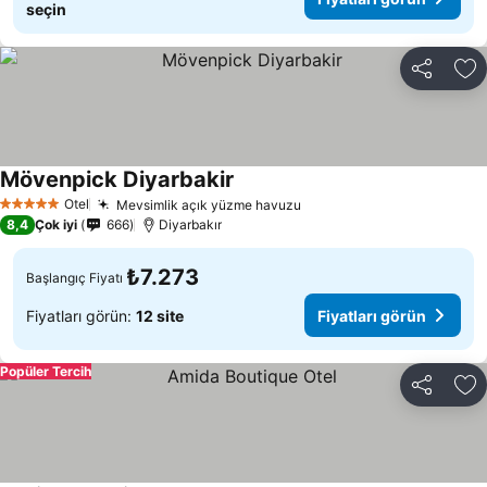
seçin
Paylaş
Fa
Mövenpick Diyarbakir
Fiyatları görün
Otel
Mevsimlik açık yüzme havuzu
Fiyatları görün
5 Yıldız
8,4
Çok iyi
666
Diyarbakır
₺7.273
Başlangıç Fiyatı
Fiyatları görün:
12 site
Fiyatları görün
Popüler Tercih
Paylaş
Fa