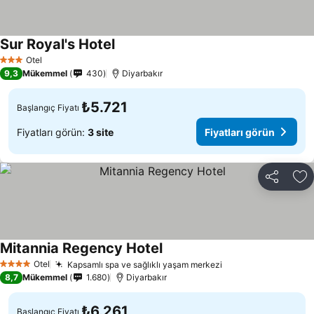
Sur Royal's Hotel
Fiyatları görün
Otel
3 Yıldız
9,3
Mükemmel
430
Diyarbakır
₺5.721
Başlangıç Fiyatı
Fiyatları görün:
3 site
Fiyatları görün
Paylaş
Fa
Mitannia Regency Hotel
Fiyatları görün
Otel
Kapsamlı spa ve sağlıklı yaşam merkezi
Fiyatları görün
4 Yıldız
8,7
Mükemmel
1.680
Diyarbakır
₺6.261
Başlangıç Fiyatı