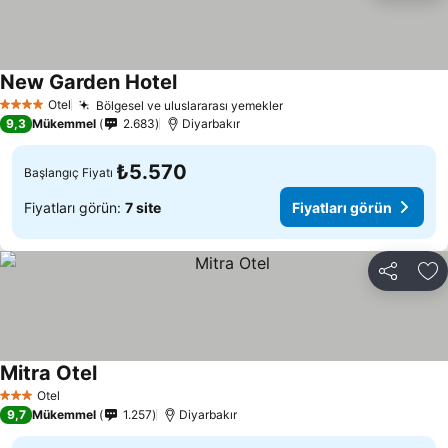
New Garden Hotel
Fiyatları görün
Otel
Bölgesel ve uluslararası yemekler
Fiyatları görün
4 Yıldız
9,3
Mükemmel
2.683
Diyarbakır
₺5.570
Başlangıç Fiyatı
Fiyatları görün:
7 site
Fiyatları görün
Paylaş
Fa
Mitra Otel
Fiyatları görün
Otel
3 Yıldız
9,7
Mükemmel
1.257
Diyarbakır