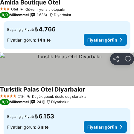
Amida Boutique Otel
Fiyatları görün
Otel
Güvenli yer altı otoparkı
Fiyatları görün
3 Yıldız
9,0
Mükemmel
1.636
Diyarbakır
₺4.766
Başlangıç Fiyatı
Fiyatları görün:
14 site
Fiyatları görün
Paylaş
Fa
Turistik Palas Otel Diyarbakır
Fiyatları görün
Otel
Küçük çocuk dostu duş olanakları
Fiyatları görün
5 Yıldız
9,0
Mükemmel
241
Diyarbakır
₺6.153
Başlangıç Fiyatı
Fiyatları görün:
6 site
Fiyatları görün