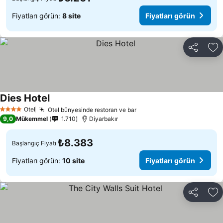
Fiyatları görün:
8 site
Fiyatları görün
Paylaş
Fa
Dies Hotel
Fiyatları görün
Otel
Otel bünyesinde restoran ve bar
Fiyatları görün
4 Yıldız
9,0
Mükemmel
1.710
Diyarbakır
₺8.383
Başlangıç Fiyatı
Fiyatları görün:
10 site
Fiyatları görün
Paylaş
Fa