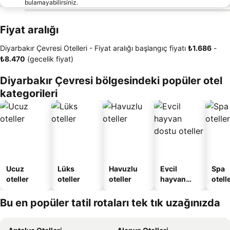
bulamayabilirsiniz.
Fiyat aralığı
Diyarbakır Çevresi Otelleri -
Fiyat aralığı
başlangıç fiyatı
‎₺1.686
-
‎₺8.470
(gecelik fiyat)
Diyarbakır Çevresi bölgesindeki popüler otel
kategorileri
Ucuz
Lüks
Havuzlu
Evcil
Spa
oteller
oteller
oteller
hayvan
otelle
dostu
oteller
Bu en popüler tatil rotaları tek tık uzağınızda