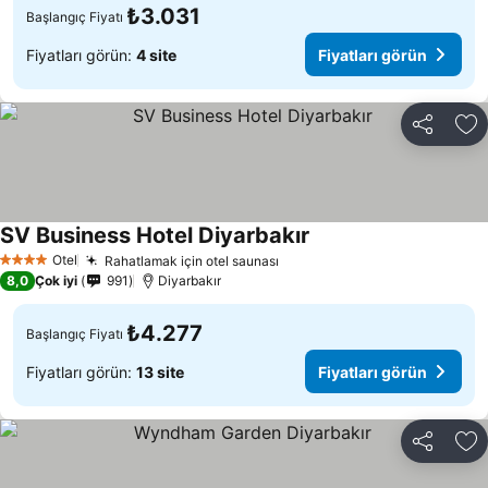
₺3.031
Başlangıç Fiyatı
Fiyatları görün:
4 site
Fiyatları görün
Paylaş
Fa
SV Business Hotel Diyarbakır
Fiyatları görün
Otel
Rahatlamak için otel saunası
Fiyatları görün
4 Yıldız
8,0
Çok iyi
991
Diyarbakır
₺4.277
Başlangıç Fiyatı
Fiyatları görün:
13 site
Fiyatları görün
Paylaş
Fa