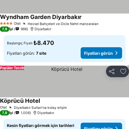
Wyndham Garden Diyarbakır
Fiyatları görün
Otel
Hevsel Bahçeleri ve Dicle Nehri manzaraları
Fiyatları görü
4 Yıldız
7,9
İyi
966
Diyarbakır
₺8.470
Başlangıç Fiyatı
Fiyatları görün:
7 site
Fiyatları görün
Popüler Tercih
Paylaş
Fa
Köprücü Hotel
Fiyatları görün
Otel
Diyarbakır Surları'na kolay erişim
Fiyatları görün
7,8
İyi
1.006
Diyarbakır
Kesin fiyatları görmek için tarihleri
Fiyatları görün