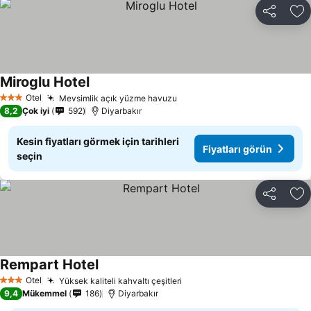
Paylaş
Fa
Miroglu Hotel
Fiyatları görün
Otel
Mevsimlik açık yüzme havuzu
Fiyatları görün
3 Yıldız
8,2
Çok iyi
592
Diyarbakır
Kesin fiyatları görmek için tarihleri
Fiyatları görün
seçin
Paylaş
Fa
Rempart Hotel
Fiyatları görün
Otel
Yüksek kaliteli kahvaltı çeşitleri
Fiyatları görün
3 Yıldız
9,4
Mükemmel
186
Diyarbakır