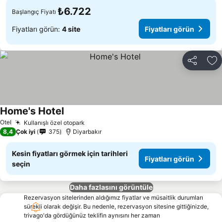
₺6.722
Başlangıç Fiyatı
Fiyatları görün:
4 site
Fiyatları görün
Paylaş
Fa
Home's Hotel
Fiyatları görün
Otel
Kullanışlı özel otopark
Fiyatları görün
8,4
Çok iyi
375
Diyarbakır
Kesin fiyatları görmek için tarihleri
Fiyatları görün
seçin
Daha fazlasını görüntüle
Rezervasyon sitelerinden aldığımız fiyatlar ve müsaitlik durumları
sürekli olarak değişir. Bu nedenle, rezervasyon sitesine gittiğinizde,
trivago'da gördüğünüz teklifin aynısını her zaman