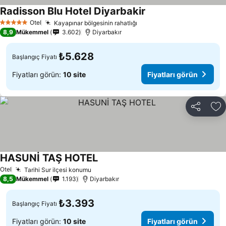
Radisson Blu Hotel Diyarbakir
Fiyatları görün
Otel
Kayapınar bölgesinin rahatlığı
Fiyatları görün
5 Yıldız
8,9
Mükemmel
3.602
Diyarbakır
₺5.628
Başlangıç Fiyatı
Fiyatları görün:
10 site
Fiyatları görün
Paylaş
Fa
HASUNİ TAŞ HOTEL
Fiyatları görün
Otel
Tarihi Sur ilçesi konumu
Fiyatları görün
8,5
Mükemmel
1.193
Diyarbakır
₺3.393
Başlangıç Fiyatı
Fiyatları görün:
10 site
Fiyatları görün