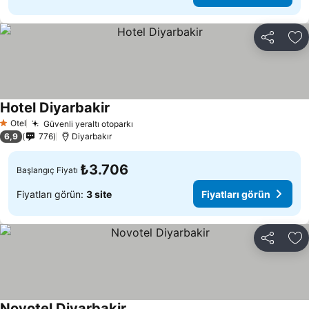
Paylaş
Fa
Hotel Diyarbakir
Fiyatları görün
Otel
Güvenli yeraltı otoparkı
Fiyatları görün
1 Yıldız
6,9
776
Diyarbakır
₺3.706
Başlangıç Fiyatı
Fiyatları görün:
3 site
Fiyatları görün
Paylaş
Fa
Novotel Diyarbakir