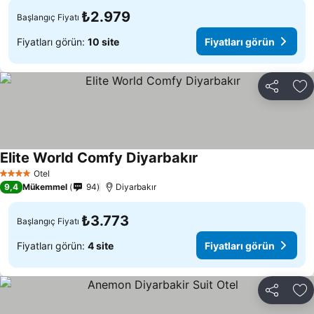
₺2.979
Başlangıç Fiyatı
Fiyatları görün:
10 site
Fiyatları görün
Paylaş
Fa
Elite World Comfy Diyarbakır
Fiyatları görün
Otel
4 Yıldız
9,4
Mükemmel
94
Diyarbakır
₺3.773
Başlangıç Fiyatı
Fiyatları görün:
4 site
Fiyatları görün
Paylaş
Fa