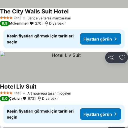
The City Walls Suit Hotel
Fiyatları görün
Otel
Bahçe ve teras manzaraları
Fiyatları görün
4 Yıldız
8,9
Mükemmel
270
Diyarbakır
Kesin fiyatları görmek için tarihleri
Fiyatları görün
seçin
Paylaş
Fa
Hotel Liv Suit
Fiyatları görün
Otel
Art nouveau tasarım ögeleri
Fiyatları görün
4 Yıldız
8,0
Çok iyi
973
Diyarbakır
Kesin fiyatları görmek için tarihleri
Fiyatları görün
seçin