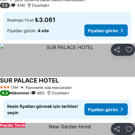
Fiyatları görün
7,2
448
Diyarbakır
₺3.061
Başlangıç Fiyatı
Fiyatları görün:
4 site
Fiyatları görün
Paylaş
Fa
SUR PALACE HOTEL
Fiyatları görün
Otel
Panoramik oda manzaraları
Fiyatları görün
3 Yıldız
9,3
Mükemmel
685
Diyarbakır
Kesin fiyatları görmek için tarihleri
Fiyatları görün
seçin
Popüler Tercih
Paylaş
Fa