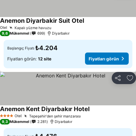
Anemon Diyarbakir Suit Otel
Fiyatları görün
Otel
Kapalı yüzme havuzu
Fiyatları görün
9,6
Mükemmel
699
Diyarbakır
₺4.204
Başlangıç Fiyatı
Fiyatları görün:
12 site
Fiyatları görün
Paylaş
Fa
Anemon Kent Diyarbakır Hotel
Fiyatları görün
Otel
Tepeşehir'den şehir manzarası
Fiyatları görün
4 Yıldız
9,3
Mükemmel
2.281
Diyarbakır