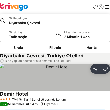
Favoriler
Giriş y
Me
Gidilecek yer
Diyarbakır Çevresi
Giriş/çıkış
Misafirler ve odalar
Tarih seçin
2 Misafir, 1 Oda.
Sırala
Filtrele
Harita
Diyarbakır Çevresi, Türkiye Otelleri
Bize yapılan ödemeler sıralamamızı nasıl etkiler?
Paylaş
Fa
Demir Hotel
Fiyatları görün
Otel
Tarihi Suriçi bölgesinde konum
Fiyatları görün
4 Yıldız
8,7
Mükemmel
1.475
Diyarbakır