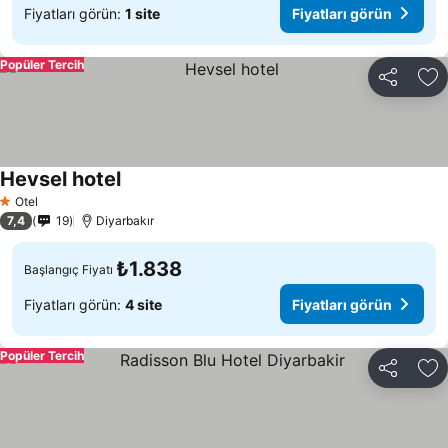
Fiyatları görün:
1 site
Fiyatları görün
Popüler Tercih
Paylaş
Fa
Hevsel hotel
Fiyatları görün
Otel
1 Yıldız
7,4
19
Diyarbakır
₺1.838
Başlangıç Fiyatı
Fiyatları görün:
4 site
Fiyatları görün
Popüler Tercih
Paylaş
Fa