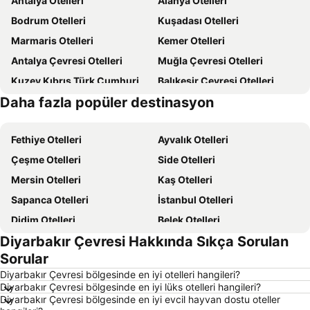
Antalya Otelleri
Alanya Otelleri
Bodrum Otelleri
Kuşadası Otelleri
Marmaris Otelleri
Kemer Otelleri
Antalya Çevresi Otelleri
Muğla Çevresi Otelleri
Kuzey Kıbrıs Türk Cumhuriyeti Otelleri
Balıkesir Çevresi Otelleri
Daha fazla popüler destinasyon
Kıbrıs Otelleri
Türkiye Otelleri
Fethiye Otelleri
Ayvalık Otelleri
Çeşme Otelleri
Side Otelleri
Mersin Otelleri
Kaş Otelleri
Sapanca Otelleri
İstanbul Otelleri
Didim Otelleri
Belek Otelleri
Diyarbakır Çevresi Hakkında Sıkça Sorulan
Alaçatı Otelleri
Datça Otelleri
Sorular
İzmir Otelleri
Ankara Otelleri
Diyarbakır Çevresi bölgesinde en iyi otelleri hangileri?
Bozcaada Otelleri
Çanakkale Otelleri
Diyarbakır Çevresi bölgesinde en iyi lüks otelleri hangileri?
Diyarbakır Çevresi bölgesinde en iyi evcil hayvan dostu oteller
Erdek Otelleri
Manavgat Otelleri