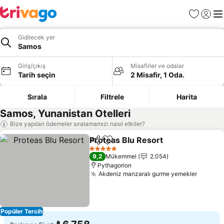
Favoriler
Giriş y
Me
Gidilecek yer
Samos
Giriş/çıkış
Misafirler ve odalar
Tarih seçin
2 Misafir, 1 Oda.
Sırala
Filtrele
Harita
Samos, Yunanistan Otelleri
Bize yapılan ödemeler sıralamamızı nasıl etkiler?
Proteas Blu Resort
Paylaş
Favorilerime ekle
5 Yıldız
9,2
Mükemmel
2.054
Pythagorion
Akdeniz manzaralı gurme yemekler
Popüler Tercih