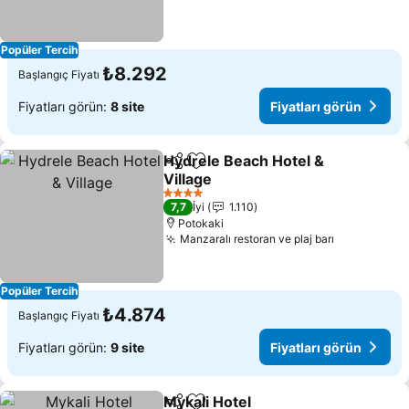
Popüler Tercih
₺8.292
Başlangıç Fiyatı
Fiyatları görün:
8 site
Fiyatları görün
Hydrele Beach Hotel &
Paylaş
Favorilerime ekle
Village
4 Yıldız
7,7
İyi
1.110
Potokaki
Manzaralı restoran ve plaj barı
Popüler Tercih
₺4.874
Başlangıç Fiyatı
Fiyatları görün:
9 site
Fiyatları görün
Mykali Hotel