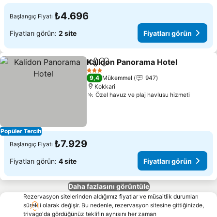
₺4.696
Başlangıç Fiyatı
Fiyatları görün:
2 site
Fiyatları görün
Kalidon Panorama Hotel
Paylaş
Favorilerime ekle
3 Yıldız
9,4
Mükemmel
947
Kokkari
Özel havuz ve plaj havlusu hizmeti
Popüler Tercih
₺7.929
Başlangıç Fiyatı
Fiyatları görün:
4 site
Fiyatları görün
Daha fazlasını görüntüle
Rezervasyon sitelerinden aldığımız fiyatlar ve müsaitlik durumları
sürekli olarak değişir. Bu nedenle, rezervasyon sitesine gittiğinizde,
trivago'da gördüğünüz teklifin aynısını her zaman