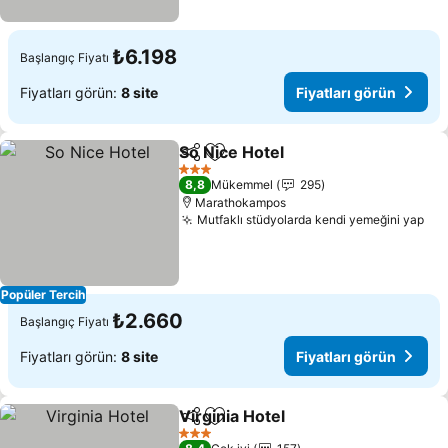
₺6.198
Başlangıç Fiyatı
Fiyatları görün:
8 site
Fiyatları görün
So Nice Hotel
Paylaş
Favorilerime ekle
3 Yıldız
8,8
Mükemmel
295
Marathokampos
Mutfaklı stüdyolarda kendi yemeğini yap
Popüler Tercih
₺2.660
Başlangıç Fiyatı
Fiyatları görün:
8 site
Fiyatları görün
Virginia Hotel
Paylaş
Favorilerime ekle
3 Yıldız