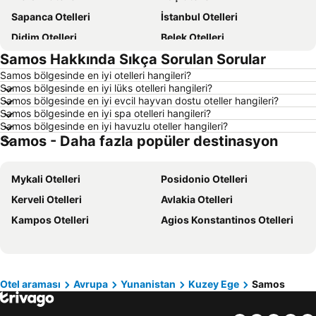
Sapanca Otelleri
İstanbul Otelleri
Didim Otelleri
Belek Otelleri
Samos Hakkında Sıkça Sorulan Sorular
Alaçatı Otelleri
Datça Otelleri
Samos bölgesinde en iyi otelleri hangileri?
İzmir Otelleri
Ankara Otelleri
Samos bölgesinde en iyi lüks otelleri hangileri?
Bozcaada Otelleri
Çanakkale Otelleri
Samos bölgesinde en iyi evcil hayvan dostu oteller hangileri?
Samos bölgesinde en iyi spa otelleri hangileri?
Erdek Otelleri
Manavgat Otelleri
Samos bölgesinde en iyi havuzlu oteller hangileri?
Samos - Daha fazla popüler destinasyon
Ölüdeniz Otelleri
Kapadokya Otelleri
Ege Sahilleri Otelleri
Aydın Çevresi Otelleri
Mykali Otelleri
Posidonio Otelleri
İzmir Çevresi Otelleri
Mersin Çevresi Otelleri
Kerveli Otelleri
Avlakia Otelleri
Ege Bölgesi Otelleri
Akdeniz Bölgesi Otelleri
Kampos Otelleri
Agios Konstantinos Otelleri
Samos Otelleri
Çanakkale Çevresi Otelleri
Sakız Adası Otelleri
Yunanistan Otelleri
İstanbul Çevresi Otelleri
Thassos Island Otelleri
Girne Otelleri
Mısır Otelleri
Otel araması
Avrupa
Yunanistan
Kuzey Ege
Samos
Maldivler Otelleri
Marmara Bölgesi Otelleri