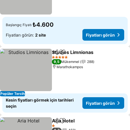
₺4.600
Başlangıç Fiyatı
Fiyatları görün:
2 site
Fiyatları görün
Studios Limnionas
Paylaş
Favorilerime ekle
5 Yıldız
9,5
Mükemmel
288
Marathokampos
Popüler Tercih
Kesin fiyatları görmek için tarihleri
Fiyatları görün
seçin
Aria Hotel
Paylaş
Favorilerime ekle
1 Yıldız