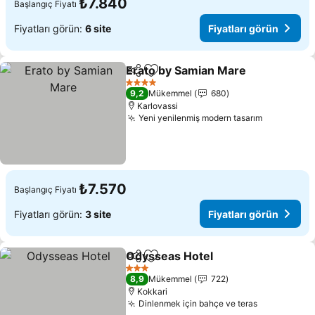
₺7.840
Başlangıç Fiyatı
Fiyatları görün:
6 site
Fiyatları görün
Erato by Samian Mare
Paylaş
Favorilerime ekle
4 Yıldız
9,2
Mükemmel
680
Karlovassi
Yeni yenilenmiş modern tasarım
₺7.570
Başlangıç Fiyatı
Fiyatları görün:
3 site
Fiyatları görün
Odysseas Hotel
Paylaş
Favorilerime ekle
3 Yıldız
8,9
Mükemmel
722
Kokkari
Dinlenmek için bahçe ve teras