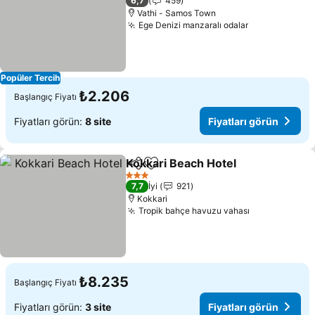
6,7
459
Vathi - Samos Town
Ege Denizi manzaralı odalar
Popüler Tercih
₺2.206
Başlangıç Fiyatı
Fiyatları görün:
8 site
Fiyatları görün
Kokkari Beach Hotel
Paylaş
Favorilerime ekle
3 Yıldız
7,7
İyi
921
Kokkari
Tropik bahçe havuzu vahası
₺8.235
Başlangıç Fiyatı
Fiyatları görün:
3 site
Fiyatları görün