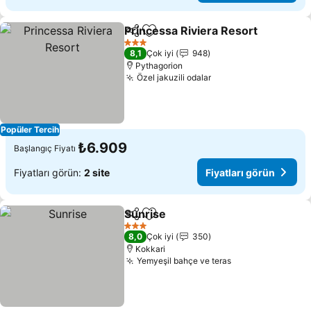
Princessa Riviera Resort
Paylaş
Favorilerime ekle
3 Yıldız
8,1
Çok iyi
948
Pythagorion
Özel jakuzili odalar
Popüler Tercih
₺6.909
Başlangıç Fiyatı
Fiyatları görün:
2 site
Fiyatları görün
Sunrise
Paylaş
Favorilerime ekle
3 Yıldız
8,0
Çok iyi
350
Kokkari
Yemyeşil bahçe ve teras