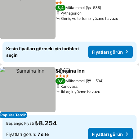
Paylaş
Favorilerime ekle
2 Yıldız
8,4
Mükemmel
538
Pythagorion
Geniş ve tertemiz yüzme havuzu
Kesin fiyatları görmek için tarihleri
Fiyatları görün
seçin
Samaina Inn
Paylaş
Favorilerime ekle
4 Yıldız
8,8
Mükemmel
1.594
Karlovassi
İki açık yüzme havuzu
Popüler Tercih
₺8.254
Başlangıç Fiyatı
Fiyatları görün:
7 site
Fiyatları görün