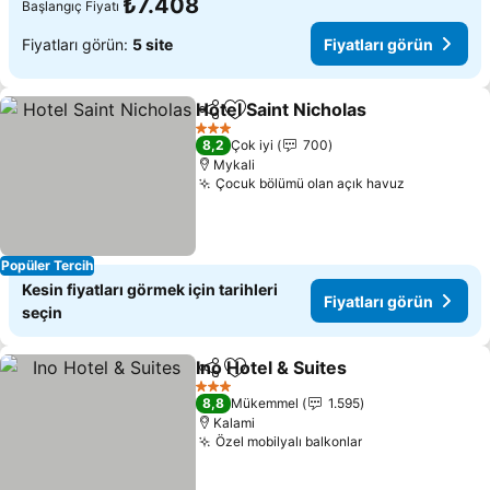
₺7.408
Başlangıç Fiyatı
Fiyatları görün:
5 site
Fiyatları görün
Hotel Saint Nicholas
Paylaş
Favorilerime ekle
3 Yıldız
8,2
Çok iyi
700
Mykali
Çocuk bölümü olan açık havuz
Popüler Tercih
Kesin fiyatları görmek için tarihleri
Fiyatları görün
seçin
Ino Hotel & Suites
Paylaş
Favorilerime ekle
3 Yıldız
8,8
Mükemmel
1.595
Kalami
Özel mobilyalı balkonlar