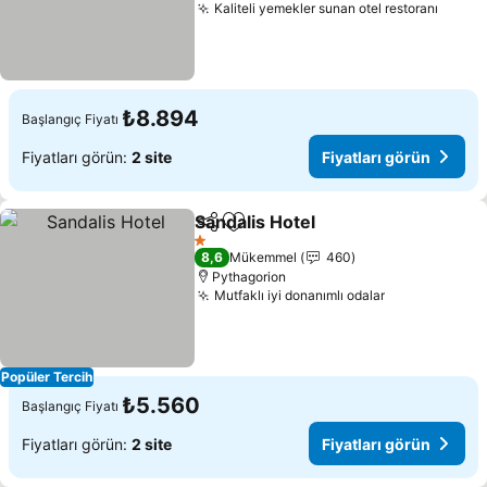
Kaliteli yemekler sunan otel restoranı
₺8.894
Başlangıç Fiyatı
Fiyatları görün:
2 site
Fiyatları görün
Sandalis Hotel
Paylaş
Favorilerime ekle
1 Yıldız
8,6
Mükemmel
460
Pythagorion
Mutfaklı iyi donanımlı odalar
Popüler Tercih
₺5.560
Başlangıç Fiyatı
Fiyatları görün:
2 site
Fiyatları görün