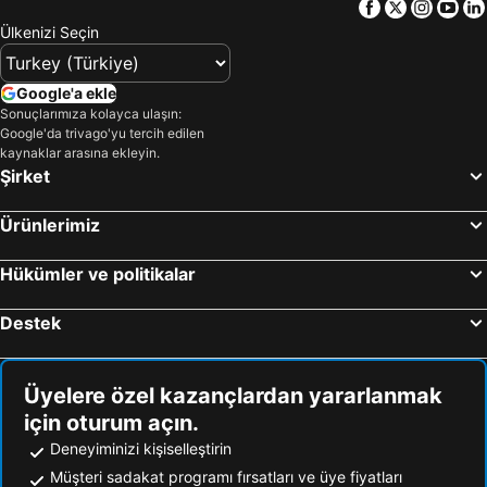
Facebook
Twitter
Insta
Yo
Afyonkarahisar Çevresi Otelleri
Chalkidiki Otelleri
Ülkenizi Seçin
Google'a ekle
Sonuçlarımıza kolayca ulaşın:
Google'da trivago'yu tercih edilen
kaynaklar arasına ekleyin.
Şirket
Ürünlerimiz
Hükümler ve politikalar
Destek
Üyelere özel kazançlardan yararlanmak
için oturum açın.
Deneyiminizi kişiselleştirin
Müşteri sadakat programı fırsatları ve üye fiyatları