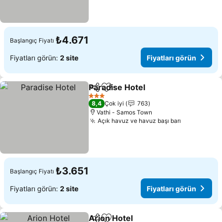
₺4.671
Başlangıç Fiyatı
Fiyatları görün:
2 site
Fiyatları görün
Paradise Hotel
Paylaş
Favorilerime ekle
3 Yıldız
8,4
Çok iyi
763
Vathi - Samos Town
Açık havuz ve havuz başı barı
₺3.651
Başlangıç Fiyatı
Fiyatları görün:
2 site
Fiyatları görün
Arion Hotel