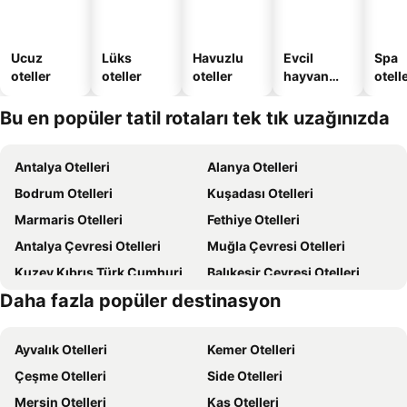
Ucuz
Lüks
Havuzlu
Evcil
Spa
oteller
oteller
oteller
hayvan
otelle
dostu
oteller
Bu en popüler tatil rotaları tek tık uzağınızda
Antalya Otelleri
Alanya Otelleri
Bodrum Otelleri
Kuşadası Otelleri
Marmaris Otelleri
Fethiye Otelleri
Antalya Çevresi Otelleri
Muğla Çevresi Otelleri
Kuzey Kıbrıs Türk Cumhuriyeti Otelleri
Balıkesir Çevresi Otelleri
Daha fazla popüler destinasyon
Kıbrıs Otelleri
Türkiye Otelleri
Ayvalık Otelleri
Kemer Otelleri
Çeşme Otelleri
Side Otelleri
Mersin Otelleri
Kaş Otelleri