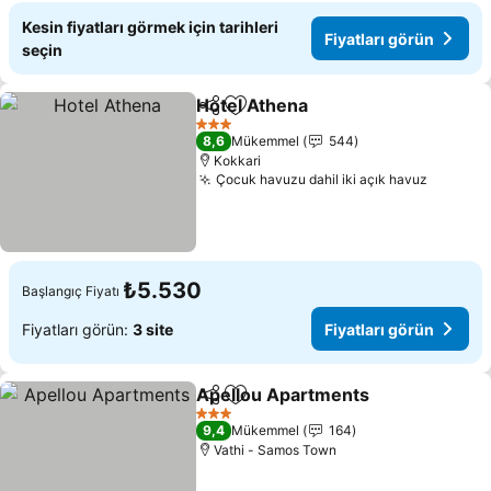
Kesin fiyatları görmek için tarihleri
Fiyatları görün
seçin
Hotel Athena
Paylaş
Favorilerime ekle
3 Yıldız
8,6
Mükemmel
544
Kokkari
Çocuk havuzu dahil iki açık havuz
₺5.530
Başlangıç Fiyatı
Fiyatları görün:
3 site
Fiyatları görün
Apellou Apartments
Paylaş
Favorilerime ekle
3 Yıldız
9,4
Mükemmel
164
Vathi - Samos Town