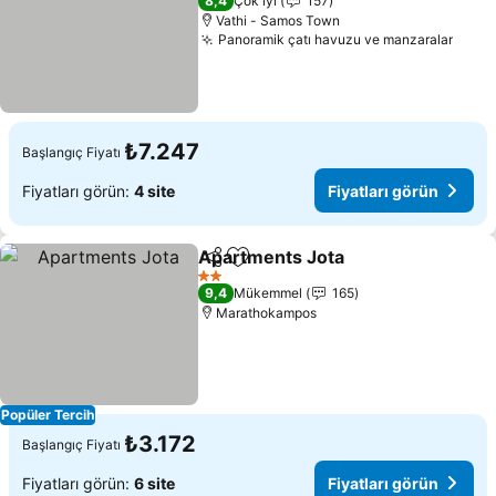
8,4
Çok iyi
157
Vathi - Samos Town
Panoramik çatı havuzu ve manzaralar
₺7.247
Başlangıç Fiyatı
Fiyatları görün:
4 site
Fiyatları görün
Apartments Jota
Paylaş
Favorilerime ekle
2 Yıldız
9,4
Mükemmel
165
Marathokampos
Popüler Tercih
₺3.172
Başlangıç Fiyatı
Fiyatları görün:
6 site
Fiyatları görün