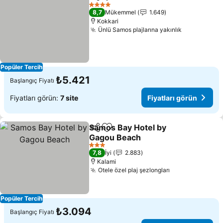
Paylaş
Favorilerime ekle
4 Yıldız
8,7
Mükemmel
1.649
Kokkari
Ünlü Samos plajlarına yakınlık
Popüler Tercih
₺5.421
Başlangıç Fiyatı
Fiyatları görün:
7 site
Fiyatları görün
Samos Bay Hotel by
Paylaş
Favorilerime ekle
Gagou Beach
3 Yıldız
7,8
İyi
2.883
Kalami
Otele özel plaj şezlongları
Popüler Tercih
₺3.094
Başlangıç Fiyatı