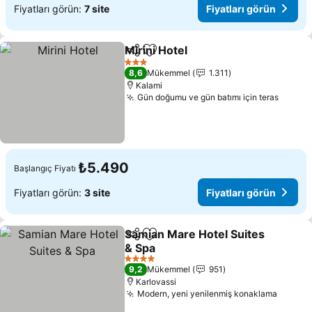
Fiyatları görün:
7 site
Fiyatları görün
Mirini Hotel
Paylaş
Favorilerime ekle
3 Yıldız
8,6
Mükemmel
1.311
Kalami
Gün doğumu ve gün batımı için teras
₺5.490
Başlangıç Fiyatı
Fiyatları görün:
3 site
Fiyatları görün
Samian Mare Hotel Suites
Paylaş
Favorilerime ekle
& Spa
4 Yıldız
9,2
Mükemmel
951
Karlovassi
Modern, yeni yenilenmiş konaklama