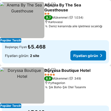
Anema By The Sea
Paylaş
Favorilerime ekle
Guesthouse
2 Yıldız
8,7
Mükemmel
1.034
Karlovassi
Deniz kenarında aile işletmesi sıcaklığı
Popüler Tercih
₺5.468
Başlangıç Fiyatı
Fiyatları görün:
2 site
Fiyatları görün
Doryssa Boutique Hotel
Paylaş
Favorilerime ekle
4 Yıldız
8,9
Mükemmel
349
Pythagorion
Şık Boho-Şık Otel Tasarımı
Popüler Tercih