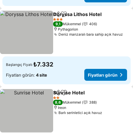
Doryssa Lithos Hotel
Paylaş
Favorilerime ekle
3 Yıldız
9,1
Mükemmel
406
Pythagorion
Deniz manzaralı bara sahip açık havuz
₺7.332
Başlangıç Fiyatı
Fiyatları görün:
4 site
Fiyatları görün
Sunrise Hotel
Paylaş
Favorilerime ekle
2 Yıldız
8,6
Mükemmel
388
Ireon
Barlı serinletici açık havuz