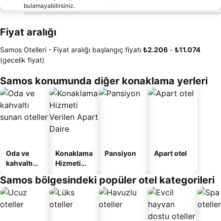
bulamayabilirsiniz.
Fiyat aralığı
Samos Otelleri -
Fiyat aralığı
başlangıç fiyatı
‎₺2.206
-
‎₺11.074
(gecelik fiyat)
Samos konumunda diğer konaklama yerleri
Oda ve
Konaklama
Pansiyon
Apart otel
kahvaltı
Hizmeti
sunan
Verilen
Samos bölgesindeki popüler otel kategorileri
oteller
Apart
Daire