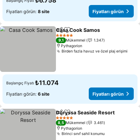
₺6.758
Başlangıç Fiyatı
Fiyatları görün:
8 site
Fiyatları görün
Casa Cook Samos
Paylaş
Favorilerime ekle
5 Yıldız
9,1
Mükemmel
1.347
Pythagorion
Birden fazla havuz ve özel plaj erişimi
₺11.074
Başlangıç Fiyatı
Fiyatları görün:
6 site
Fiyatları görün
Doryssa Seaside Resort
Paylaş
Favorilerime ekle
5 Yıldız
8,5
Mükemmel
3.461
Pythagorion
Birinci sınıf sahil konumu