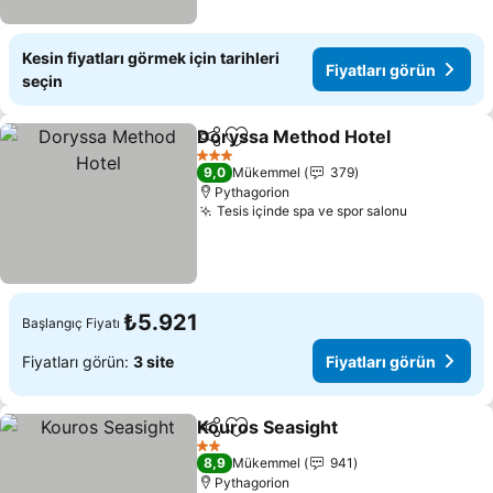
Kesin fiyatları görmek için tarihleri
Fiyatları görün
seçin
Doryssa Method Hotel
Paylaş
Favorilerime ekle
3 Yıldız
9,0
Mükemmel
379
Pythagorion
Tesis içinde spa ve spor salonu
₺5.921
Başlangıç Fiyatı
Fiyatları görün:
3 site
Fiyatları görün
Kouros Seasight
Paylaş
Favorilerime ekle
2 Yıldız
8,9
Mükemmel
941
Pythagorion