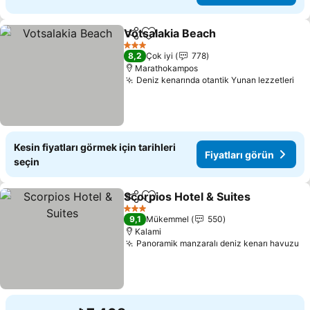
Votsalakia Beach
Paylaş
Favorilerime ekle
3 Yıldız
8,2
Çok iyi
778
Marathokampos
Deniz kenarında otantik Yunan lezzetleri
Kesin fiyatları görmek için tarihleri
Fiyatları görün
seçin
Scorpios Hotel & Suites
Paylaş
Favorilerime ekle
3 Yıldız
9,1
Mükemmel
550
Kalami
Panoramik manzaralı deniz kenarı havuzu