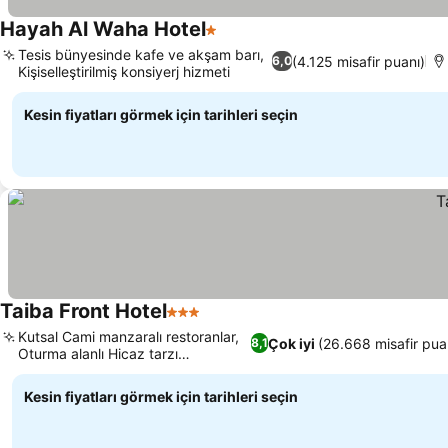
Hayah Al Waha Hotel
1 Yıldız
Tesis bünyesinde kafe ve akşam barı,
(4.125 misafir puanı)
6,0
Kişiselleştirilmiş konsiyerj hizmeti
Kesin fiyatları görmek için tarihleri seçin
Taiba Front Hotel
3 Yıldız
Kutsal Cami manzaralı restoranlar,
Çok iyi
(26.668 misafir pua
8,1
Oturma alanlı Hicaz tarzı
pencereler
Kesin fiyatları görmek için tarihleri seçin