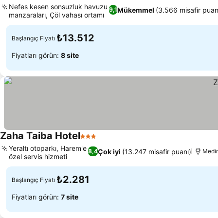
Nefes kesen sonsuzluk havuzu
Mükemmel
(3.566 misafir puan
9,1
manzaraları, Çöl vahası ortamı
₺13.512
Başlangıç Fiyatı
Fiyatları görün:
8 site
Zaha Taiba Hotel
3 Yıldız
Yeraltı otoparkı, Harem'e
Çok iyi
(13.247 misafir puanı)
8,4
Medi
özel servis hizmeti
₺2.281
Başlangıç Fiyatı
Fiyatları görün:
7 site