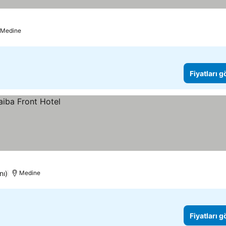
Medine
Fiyatları 
nı)
Medine
Fiyatları 