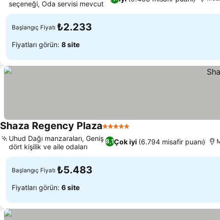
seçeneği, Oda servisi mevcut
₺2.233
Başlangıç Fiyatı
Fiyatları görün:
8 site
Shaza Regency Plaza
5 Yıldız
Uhud Dağı manzaraları, Geniş
Çok iyi
(6.794 misafir puanı)
8,1
dört kişilik ve aile odaları
₺5.483
Başlangıç Fiyatı
Fiyatları görün:
6 site