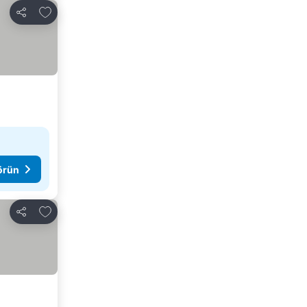
Favorilerime ekle
Paylaş
görün
Favorilerime ekle
Paylaş