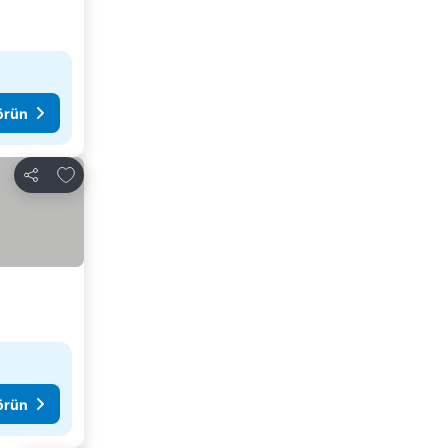
görün
Favorilerime ekle
Paylaş
görün