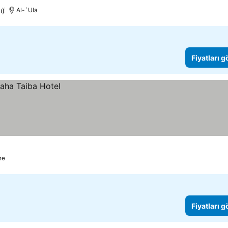
ı)
Al-`Ula
Fiyatları 
ne
Fiyatları 