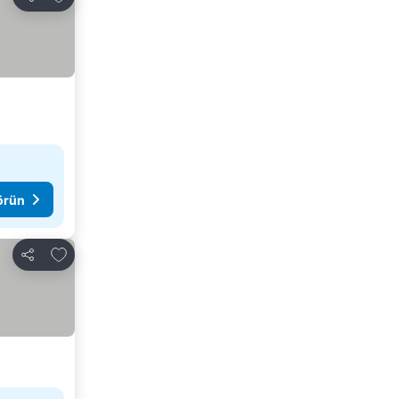
Paylaş
görün
Favorilerime ekle
Paylaş