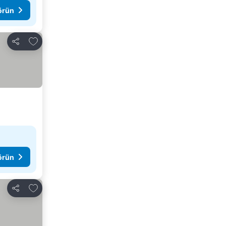
görün
Favorilerime ekle
Paylaş
görün
Favorilerime ekle
Paylaş