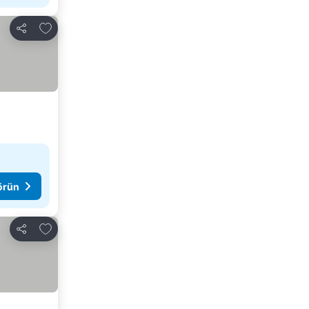
Favorilerime ekle
Paylaş
görün
Favorilerime ekle
Paylaş