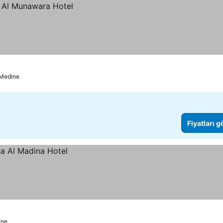
Medine
Fiyatları 
ine