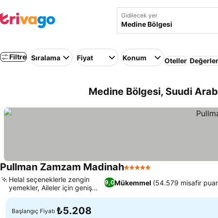
Gidilecek yer
Filtre
Sıralama
Fiyat
Konum
Oteller
Değerle
Medine Bölgesi, Suudi Arabi
Pullman Zamzam Madinah
5 Yıldız
Helal seçeneklerle zengin
Mükemmel
(54.579 misafir puan
9,0
yemekler, Aileler için geniş
odalar
₺5.208
Başlangıç Fiyatı