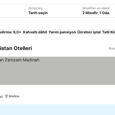
Giriş/çıkış
Misafirler ve odalar
Tarih seçin
2 Misafir, 1 Oda.
ndirme: 8,0+
Kahvaltı dâhil
Yarım pansiyon
Ücretsiz iptal
Tatil K
stan Otelleri
Bize
ı)
Medine