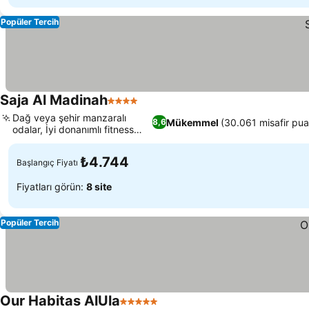
Popüler Tercih
Saja Al Madinah
4 Yıldız
Dağ veya şehir manzaralı
Mükemmel
(30.061 misafir pua
8,6
odalar, İyi donanımlı fitness
merkezi
₺4.744
Başlangıç Fiyatı
Fiyatları görün:
8 site
Popüler Tercih
Our Habitas AlUla
5 Yıldız