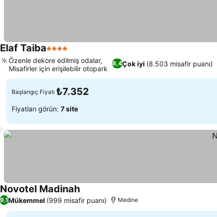
Elaf Taiba
4 Yıldız
Özenle dekore edilmiş odalar,
Çok iyi
(8.503 misafir puanı)
8,4
Misafirler için erişilebilir otopark
₺7.352
Başlangıç Fiyatı
Fiyatları görün:
7 site
Novotel Madinah
Mükemmel
(999 misafir puanı)
9,1
Medine