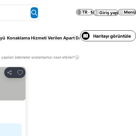
TR · ₺
Menü
Giriş yap
Haritayı görüntüle
öyü
Konaklama Hizmeti Verilen Apart Daire
Ön ödeme gerekmez
K
 yapılan ödemeler sıralamamızı nasıl etkiler?
Favorilerime ekle
Paylaş