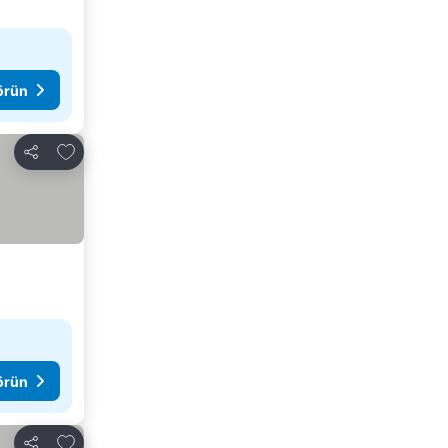
görün
Favorilerime ekle
Paylaş
görün
Favorilerime ekle