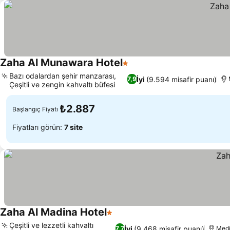
Zaha Al Munawara Hotel
1 Yıldız
Bazı odalardan şehir manzarası,
İyi
(9.594 misafir puanı)
7,9
Çeşitli ve zengin kahvaltı büfesi
₺2.887
Başlangıç Fiyatı
Fiyatları görün:
7 site
Zaha Al Madina Hotel
1 Yıldız
Çeşitli ve lezzetli kahvaltı
İyi
(9.468 misafir puanı)
7,7
Med