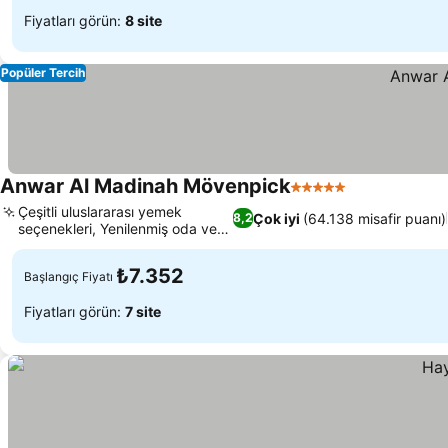
Fiyatları görün:
8 site
Popüler Tercih
Anwar Al Madinah Mövenpick
5 Yıldız
Çeşitli uluslararası yemek
Çok iyi
(64.138 misafir puanı)
8,2
seçenekleri, Yenilenmiş oda ve
süitler
₺7.352
Başlangıç Fiyatı
Fiyatları görün:
7 site