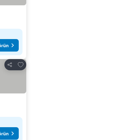
görün
Favorilerime ekle
Paylaş
görün