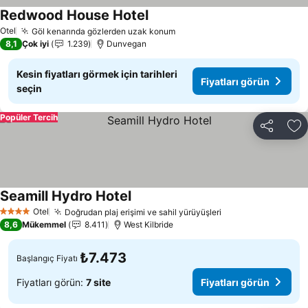
Redwood House Hotel
Otel
Göl kenarında gözlerden uzak konum
8,1
Çok iyi
1.239
Dunvegan
Kesin fiyatları görmek için tarihleri
Fiyatları görün
seçin
Popüler Tercih
Paylaş
Fa
Seamill Hydro Hotel
Otel
Doğrudan plaj erişimi ve sahil yürüyüşleri
4 Yıldız
8,6
Mükemmel
8.411
West Kilbride
₺7.473
Başlangıç Fiyatı
Fiyatları görün:
7 site
Fiyatları görün