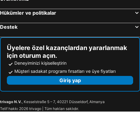
Chester Otelleri
Richmond-upon-Thames Otelleri
Bolton Otelleri
Milton Keynes Otelleri
Hükümler ve politikalar
Aberdeen Otelleri
Crawley Otelleri
Destek
Horley Otelleri
Pitlochry Otelleri
Reading Otelleri
Southwark Otelleri
Üyelere özel kazançlardan yararlanmak
için oturum açın.
Deneyiminizi kişiselleştirin
Müşteri sadakat programı fırsatları ve üye fiyatları
Giriş yap
trivago N.V.
, Kesselstraße 5 – 7, 40221 Düsseldorf, Almanya
Telif hakkı 2026 trivago | Tüm hakları saklıdır.