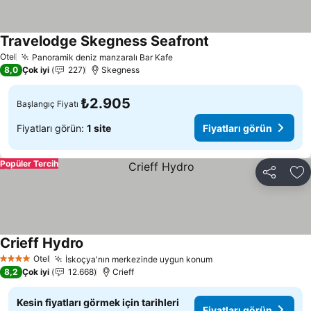
Travelodge Skegness Seafront
Otel
Panoramik deniz manzaralı Bar Kafe
8,0
Çok iyi
227
Skegness
₺2.905
Başlangıç Fiyatı
Fiyatları görün:
1 site
Fiyatları görün
Popüler Tercih
Paylaş
Fa
Crieff Hydro
Otel
İskoçya'nın merkezinde uygun konum
4 Yıldız
8,2
Çok iyi
12.668
Crieff
Kesin fiyatları görmek için tarihleri
Fiyatları görün