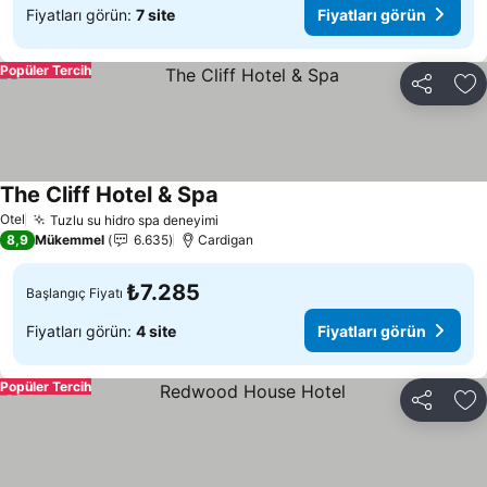
Fiyatları görün:
7 site
Fiyatları görün
Popüler Tercih
Paylaş
Fa
The Cliff Hotel & Spa
Otel
Tuzlu su hidro spa deneyimi
8,9
Mükemmel
6.635
Cardigan
₺7.285
Başlangıç Fiyatı
Fiyatları görün:
4 site
Fiyatları görün
Popüler Tercih
Paylaş
Fa