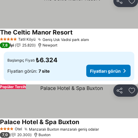
Paylaş
Fa
The Celtic Manor Resort
Tatil Köyü
Geniş Usk Vadisi park alanı
5 Yıldız
7,8
İyi
25.820
Newport
₺6.324
Başlangıç Fiyatı
Fiyatları görün:
7 site
Fiyatları görün
Popüler Tercih
Paylaş
Fa
Palace Hotel & Spa Buxton
Otel
Manzaralı Buxton manzaralı geniş odalar
4 Yıldız
7,0
20.300
Buxton