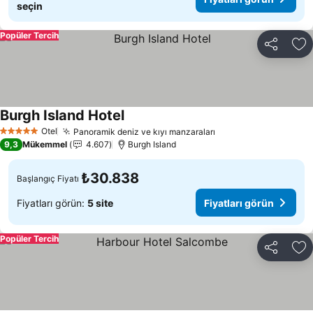
seçin
Popüler Tercih
Paylaş
Fa
Burgh Island Hotel
Otel
Panoramik deniz ve kıyı manzaraları
5 Yıldız
9,3
Mükemmel
4.607
Burgh Island
₺30.838
Başlangıç Fiyatı
Fiyatları görün:
5 site
Fiyatları görün
Popüler Tercih
Paylaş
Fa