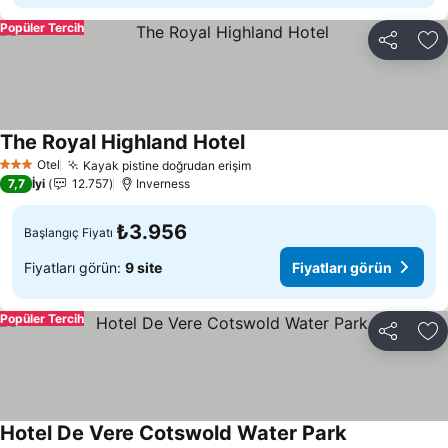
Popüler Tercih
Paylaş
Fa
The Royal Highland Hotel
Otel
Kayak pistine doğrudan erişim
3 Yıldız
7,7
İyi
12.757
Inverness
₺3.956
Başlangıç Fiyatı
Fiyatları görün:
9 site
Fiyatları görün
Popüler Tercih
Paylaş
Fa
Hotel De Vere Cotswold Water Park