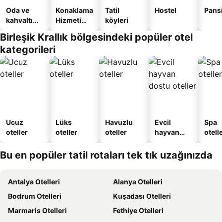
Oda ve
Konaklama
Tatil
Hostel
Pans
kahvaltı
Hizmeti
köyleri
sunan
Verilen
Birleşik Krallık bölgesindeki popüler otel
oteller
Apart
kategorileri
Daire
Ucuz
Lüks
Havuzlu
Evcil
Spa
oteller
oteller
oteller
hayvan
otelle
dostu
oteller
Bu en popüler tatil rotaları tek tık uzağınızda
Antalya Otelleri
Alanya Otelleri
Bodrum Otelleri
Kuşadası Otelleri
Marmaris Otelleri
Fethiye Otelleri