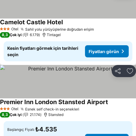
Camelot Castle Hotel
Otel
Sahil yolu yürüyüşlerine doğrudan erişim
3 Yıldız
8,3
Çok iyi
6.179
Tintagel
Kesin fiyatları görmek için tarihleri
Fiyatları görün
seçin
Paylaş
Fa
Premier Inn London Stansted Airport
Otel
Esnek self check-in seçenekleri
3 Yıldız
8,3
Çok iyi
21.174
Stansted
₺4.535
Başlangıç Fiyatı