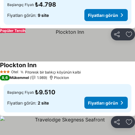
₺4.798
Başlangıç Fiyatı
Fiyatları görün:
9 site
Fiyatları görün
Popüler Tercih
Paylaş
Fa
Plockton Inn
Otel
Pitoresk bir balıkçı köyünün kalbi
3 Yıldız
8,6
Mükemmel
1.989
Plockton
₺9.510
Başlangıç Fiyatı
Fiyatları görün:
2 site
Fiyatları görün
Paylaş
Fa