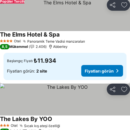
Popüler Tercih
Paylaş
Fa
The Elms Hotel & Spa
Otel
Panoramik Teme Vadisi manzaraları
4 Yıldız
8,5
Mükemmel
2.406
Abberley
₺11.934
Başlangıç Fiyatı
Fiyatları görün:
2 site
Fiyatları görün
Paylaş
Fa
The Lakes By YOO
Otel
Sıcak kış ateşi özelliği
3 Yıldız