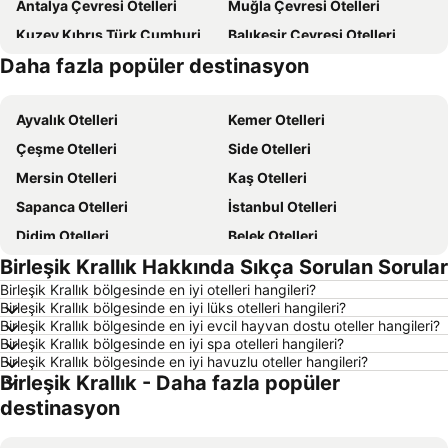
Antalya Çevresi Otelleri
Muğla Çevresi Otelleri
Kuzey Kıbrıs Türk Cumhuriyeti Otelleri
Balıkesir Çevresi Otelleri
Daha fazla popüler destinasyon
Kıbrıs Otelleri
Ege Sahilleri Otelleri
Ayvalık Otelleri
Kemer Otelleri
Çeşme Otelleri
Side Otelleri
Mersin Otelleri
Kaş Otelleri
Sapanca Otelleri
İstanbul Otelleri
Didim Otelleri
Belek Otelleri
Birleşik Krallık Hakkında Sıkça Sorulan Sorular
Alaçatı Otelleri
Datça Otelleri
Birleşik Krallık bölgesinde en iyi otelleri hangileri?
İzmir Otelleri
Ankara Otelleri
Birleşik Krallık bölgesinde en iyi lüks otelleri hangileri?
Bozcaada Otelleri
Çanakkale Otelleri
Birleşik Krallık bölgesinde en iyi evcil hayvan dostu oteller hangileri?
Birleşik Krallık bölgesinde en iyi spa otelleri hangileri?
Erdek Otelleri
Manavgat Otelleri
Birleşik Krallık bölgesinde en iyi havuzlu oteller hangileri?
Birleşik Krallık - Daha fazla popüler
Ölüdeniz Otelleri
Türkiye Otelleri
destinasyon
Kapadokya Otelleri
Aydın Çevresi Otelleri
İzmir Çevresi Otelleri
Mersin Çevresi Otelleri