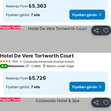
₺5.363
Başlangıç Fiyatı
Fiyatları görün:
7 site
Fiyatları görün
Popüler Tercih
Paylaş
Fa
Hotel De Vere Tortworth Court
Otel
Cotswolds kenarında elverişli konum
4 Yıldız
8,5
Mükemmel
12.888
Wotton-under-Edge
₺5.726
Başlangıç Fiyatı
Fiyatları görün:
7 site
Fiyatları görün
Popüler Tercih
Paylaş
Fa