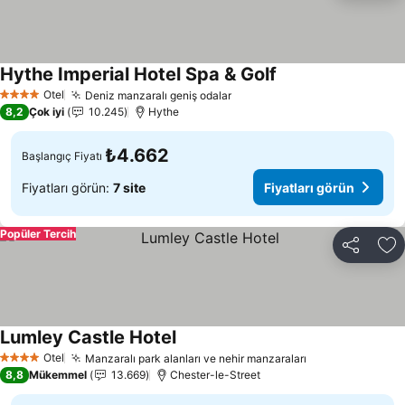
Hythe Imperial Hotel Spa & Golf
Otel
Deniz manzaralı geniş odalar
4 Yıldız
8,2
Çok iyi
10.245
Hythe
₺4.662
Başlangıç Fiyatı
Fiyatları görün:
7 site
Fiyatları görün
Popüler Tercih
Paylaş
Fa
Lumley Castle Hotel
Otel
Manzaralı park alanları ve nehir manzaraları
4 Yıldız
8,8
Mükemmel
13.669
Chester-le-Street