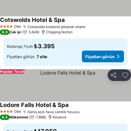
Cotswolds Hotel & Spa
Otel
Cotswolds kırsalının pitoresk ortamı
4 Yıldız
8,0
Çok iyi
5.646
Chipping Norton
₺3.395
Başlangıç Fiyatı
Fiyatları görün:
7 site
Fiyatları görün
Popüler Tercih
Paylaş
Fa
Lodore Falls Hotel & Spa
Otel
Geniş açık hava canlılık havuzu
4 Yıldız
8,5
Mükemmel
7.868
Keswick