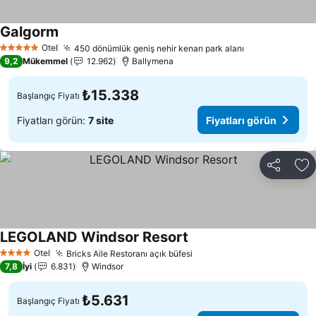
Galgorm
Otel
450 dönümlük geniş nehir kenarı park alanı
5 Yıldız
9,2
Mükemmel
12.962
Ballymena
₺15.338
Başlangıç Fiyatı
Fiyatları görün:
7 site
Fiyatları görün
Paylaş
Fa
LEGOLAND Windsor Resort
Otel
Bricks Aile Restoranı açık büfesi
4 Yıldız
7,8
İyi
6.831
Windsor
₺5.631
Başlangıç Fiyatı