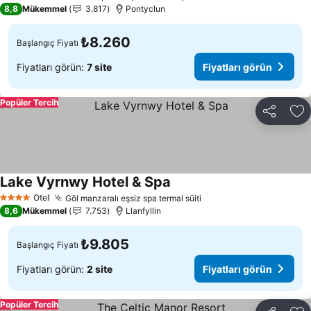
5 Yıldız
8,8
Mükemmel
3.817
Pontyclun
₺8.260
Başlangıç Fiyatı
Fiyatları görün:
7 site
Fiyatları görün
Popüler Tercih
Paylaş
Fa
Lake Vyrnwy Hotel & Spa
Otel
Göl manzaralı eşsiz spa termal süiti
4 Yıldız
8,6
Mükemmel
7.753
Llanfyllin
₺9.805
Başlangıç Fiyatı
Fiyatları görün:
2 site
Fiyatları görün
Popüler Tercih