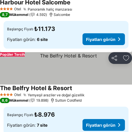
Harbour Hotel Salcombe
Otel
Panoramik haliç manzarası
4 Yıldız
8,7
Mükemmel
4.592
Salcombe
₺11.173
Başlangıç Fiyatı
Fiyatları görün:
6 site
Fiyatları görün
Popüler Tercih
Paylaş
Fa
The Belfry Hotel & Resort
Otel
Yemyeşil araziler ve doğal güzellik
4 Yıldız
8,6
Mükemmel
19.898
Sutton Coldfield
₺8.976
Başlangıç Fiyatı
Fiyatları görün:
7 site
Fiyatları görün