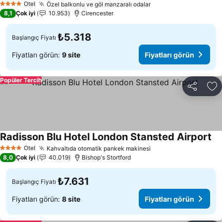
Otel
Özel balkonlu ve göl manzaralı odalar
4 Yıldız
8,1
Çok iyi
10.953
Cirencester
₺5.318
Başlangıç Fiyatı
Fiyatları görün:
9 site
Fiyatları görün
Popüler Tercih
Paylaş
Fa
Radisson Blu Hotel London Stansted Airport
Otel
Kahvaltıda otomatik pankek makinesi
4 Yıldız
8,0
Çok iyi
40.019
Bishop's Stortford
₺7.631
Başlangıç Fiyatı
Fiyatları görün:
8 site
Fiyatları görün