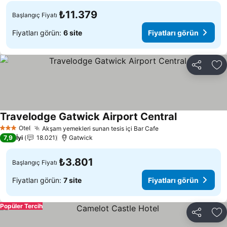
₺11.379
Başlangıç Fiyatı
Fiyatları görün:
6 site
Fiyatları görün
Paylaş
Fa
Travelodge Gatwick Airport Central
Otel
Akşam yemekleri sunan tesis içi Bar Cafe
3 Yıldız
7,9
İyi
18.021
Gatwick
₺3.801
Başlangıç Fiyatı
Fiyatları görün:
7 site
Fiyatları görün
Popüler Tercih
Paylaş
Fa