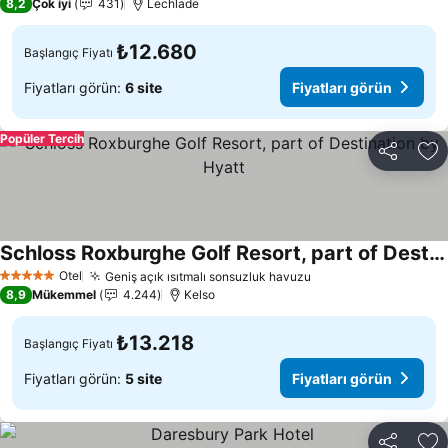
8,2
Çok iyi
431
Lechlade
₺12.680
Başlangıç Fiyatı
Fiyatları görün:
6 site
Fiyatları görün
Popüler Tercih
Paylaş
Fa
Schloss Roxburghe Golf Resort, part of Destination by Hyatt
Otel
Geniş açık ısıtmalı sonsuzluk havuzu
5 Yıldız
8,9
Mükemmel
4.244
Kelso
₺13.218
Başlangıç Fiyatı
Fiyatları görün:
5 site
Fiyatları görün