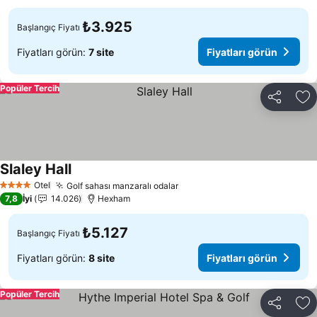
₺3.925
Başlangıç Fiyatı
Fiyatları görün:
7 site
Fiyatları görün
Popüler Tercih
Paylaş
Fa
Slaley Hall
Otel
Golf sahası manzaralı odalar
4 Yıldız
7,8
İyi
14.026
Hexham
₺5.127
Başlangıç Fiyatı
Fiyatları görün:
8 site
Fiyatları görün
Popüler Tercih
Paylaş
Fa