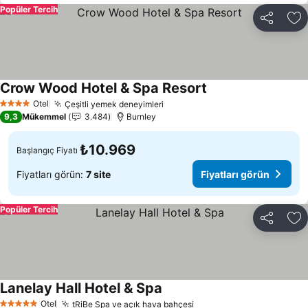
Popüler Tercih
Paylaş
Fa
Crow Wood Hotel & Spa Resort
Otel
Çeşitli yemek deneyimleri
4 Yıldız
9,3
Mükemmel
3.484
Burnley
₺10.969
Başlangıç Fiyatı
Fiyatları görün:
7 site
Fiyatları görün
Popüler Tercih
Paylaş
Fa
Lanelay Hall Hotel & Spa
Otel
tRiBe Spa ve açık hava bahçesi