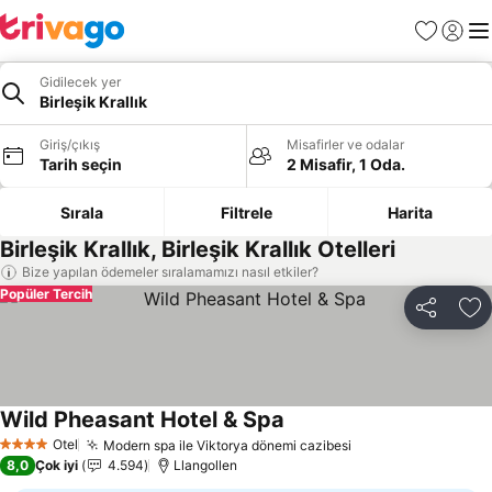
Favoriler
Giriş y
Me
Gidilecek yer
Birleşik Krallık
Giriş/çıkış
Misafirler ve odalar
Tarih seçin
2 Misafir, 1 Oda.
Sırala
Filtrele
Harita
Birleşik Krallık, Birleşik Krallık Otelleri
Bize yapılan ödemeler sıralamamızı nasıl etkiler?
Popüler Tercih
Paylaş
Fa
Wild Pheasant Hotel & Spa
Otel
Modern spa ile Viktorya dönemi cazibesi
4 Yıldız
8,0
Çok iyi
4.594
Llangollen