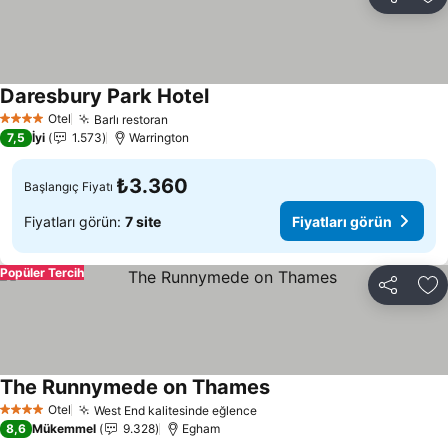
Paylaş
Fa
Daresbury Park Hotel
Otel
Barlı restoran
4 Yıldız
7,5
İyi
1.573
Warrington
₺3.360
Başlangıç Fiyatı
Fiyatları görün:
7 site
Fiyatları görün
Popüler Tercih
Paylaş
Fa
The Runnymede on Thames
Otel
West End kalitesinde eğlence
4 Yıldız
8,6
Mükemmel
9.328
Egham