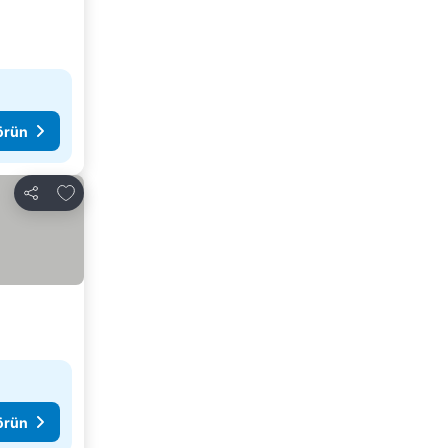
görün
Favorilerime ekle
Paylaş
görün