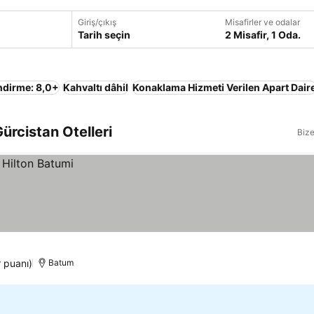
Giriş/çıkış
Misafirler ve odalar
Tarih seçin
2 Misafir, 1 Oda.
ndirme: 8,0+
Kahvaltı dâhil
Konaklama Hizmeti Verilen Apart Dair
ürcistan Otelleri
Bize
r puanı)
Batum