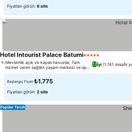
Fiyatları görün:
6 site
Hotel Intourist Palace Batumi
5 Yıldız
Mevsimlik açık ve kapalı havuzlar, Tam
İyi
(1.741 misafir p
7,7
hizmet veren sağlıklı yaşam merkezi ve spor
salonu
₺1.775
Başlangıç Fiyatı
Fiyatları görün:
2 site
Popüler Tercih