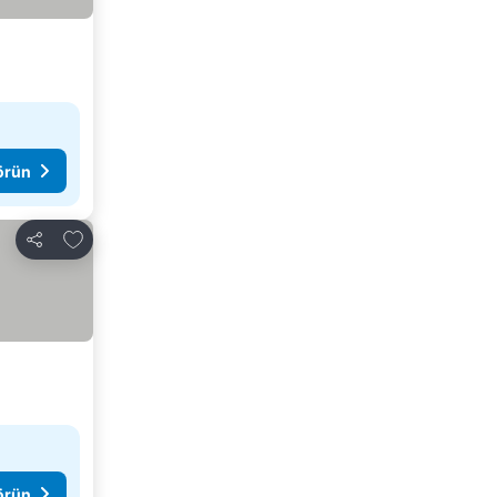
görün
Favorilerime ekle
Paylaş
görün