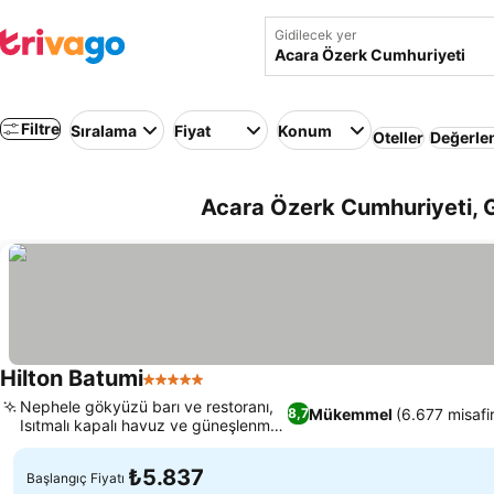
Gidilecek yer
Filtre
Sıralama
Fiyat
Konum
Oteller
Değerle
Acara Özerk Cumhuriyeti, G
Hilton Batumi
5 Yıldız
Nephele gökyüzü barı ve restoranı,
Mükemmel
(6.677 misafi
8,7
Isıtmalı kapalı havuz ve güneşlenme
terası
₺5.837
Başlangıç Fiyatı