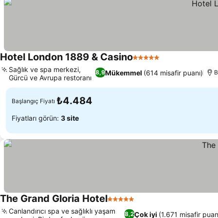
Hotel London 1889 & Casino
5 Yıldız
Sağlık ve spa merkezi,
Mükemmel
(614 misafir puanı)
8,9
B
Gürcü ve Avrupa restoranı
₺4.484
Başlangıç Fiyatı
Fiyatları görün:
3 site
The Grand Gloria Hotel
5 Yıldız
Canlandırıcı spa ve sağlıklı yaşam
Çok iyi
(1.671 misafir puan
8,2