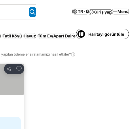
TR · ₺
Menü
Giriş yap
Haritayı görüntüle
e
Tatil Köyü
Havuz
Tüm Ev/Apart Daire
Evcil hayvan kabul edilir
P
 yapılan ödemeler sıralamamızı nasıl etkiler?
Favorilerime ekle
Paylaş