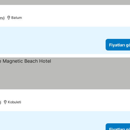
nı)
Batum
Fiyatları 
)
Kobuleti
Fiyatları 