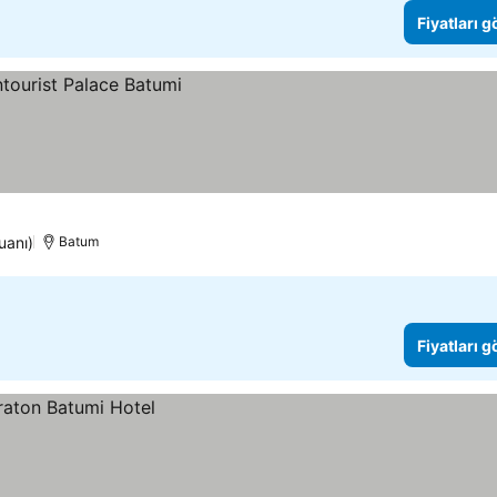
Fiyatları 
uanı)
Batum
Fiyatları 