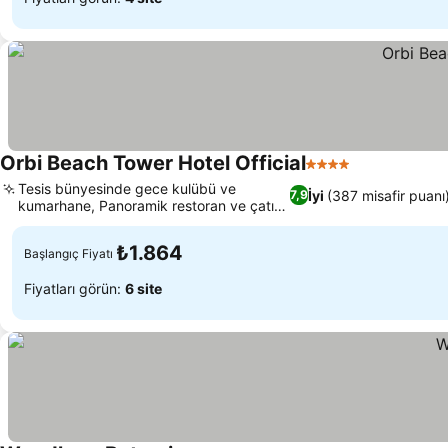
Orbi Beach Tower Hotel Official
4 Yıldız
Tesis bünyesinde gece kulübü ve
İyi
(387 misafir puanı
7,9
kumarhane, Panoramik restoran ve çatı
terası
₺1.864
Başlangıç Fiyatı
Fiyatları görün:
6 site