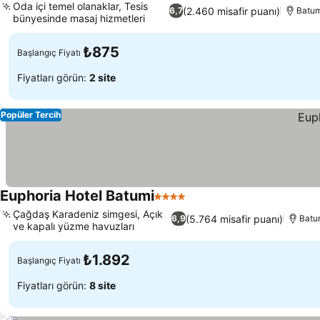
Oda içi temel olanaklar, Tesis
(2.460 misafir puanı)
6,7
Batu
bünyesinde masaj hizmetleri
₺875
Başlangıç Fiyatı
Fiyatları görün:
2 site
Popüler Tercih
Euphoria Hotel Batumi
4 Yıldız
Çağdaş Karadeniz simgesi, Açık
(5.764 misafir puanı)
6,9
Batu
ve kapalı yüzme havuzları
₺1.892
Başlangıç Fiyatı
Fiyatları görün:
8 site