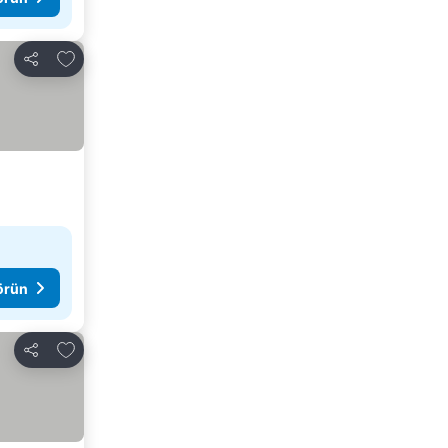
Favorilerime ekle
Paylaş
görün
Favorilerime ekle
Paylaş