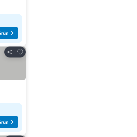
görün
Favorilerime ekle
Paylaş
görün