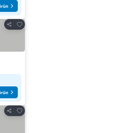
görün
Favorilerime ekle
Paylaş
görün
Favorilerime ekle
Paylaş