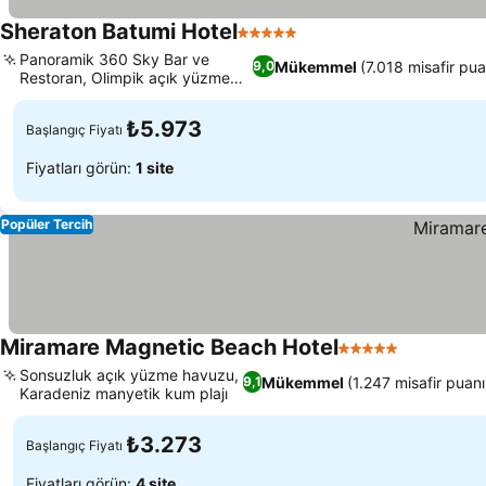
Sheraton Batumi Hotel
5 Yıldız
Panoramik 360 Sky Bar ve
Mükemmel
(7.018 misafir pua
9,0
Restoran, Olimpik açık yüzme
havuzu
₺5.973
Başlangıç Fiyatı
Fiyatları görün:
1 site
Popüler Tercih
Miramare Magnetic Beach Hotel
5 Yıldız
Sonsuzluk açık yüzme havuzu,
Mükemmel
(1.247 misafir puanı
9,1
Karadeniz manyetik kum plajı
₺3.273
Başlangıç Fiyatı
Fiyatları görün:
4 site