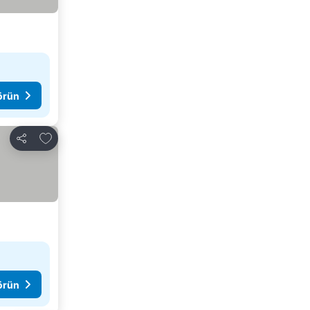
görün
Favorilerime ekle
Paylaş
görün