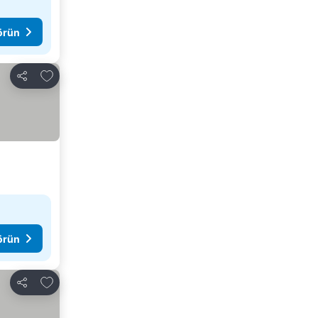
görün
Favorilerime ekle
Paylaş
görün
Favorilerime ekle
Paylaş