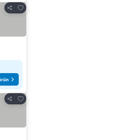
Favorilerime ekle
Paylaş
görün
Favorilerime ekle
Paylaş