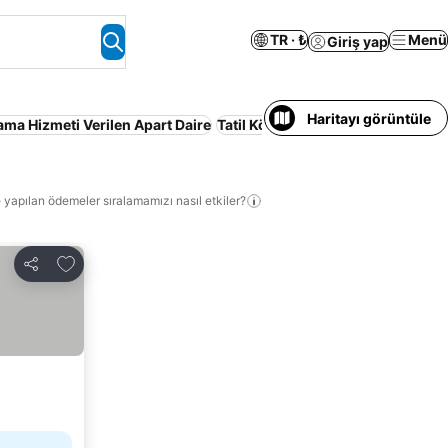
TR · ₺
Menü
Giriş yap
Haritayı görüntüle
ma Hizmeti Verilen Apart Daire
Tatil Köyü
Aileler
 yapılan ödemeler sıralamamızı nasıl etkiler?
Favorilerime ekle
Paylaş