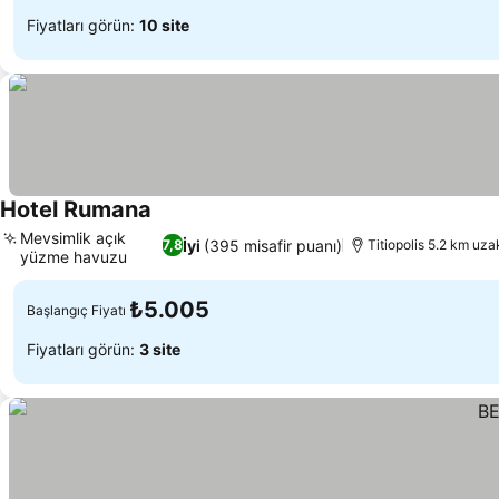
Fiyatları görün:
10 site
Hotel Rumana
Mevsimlik açık
İyi
(395 misafir puanı)
7,8
Titiopolis 5.2 km uza
yüzme havuzu
₺5.005
Başlangıç Fiyatı
Fiyatları görün:
3 site