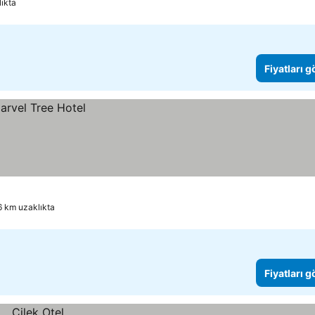
lıkta
Fiyatları 
.6 km uzaklıkta
Fiyatları 