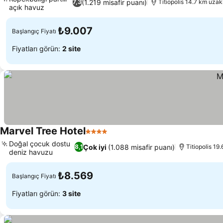
(1.219 misafir puanı)
7,3
Titiopolis 14.7 km uzak
açık havuz
₺9.007
Başlangıç Fiyatı
Fiyatları görün:
2 site
Marvel Tree Hotel
4 Yıldız
Doğal çocuk dostu
Çok iyi
(1.088 misafir puanı)
8,1
Titiopolis 19
deniz havuzu
₺8.569
Başlangıç Fiyatı
Fiyatları görün:
3 site