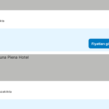
ıkta
Fiyatları 
uzaklıkta