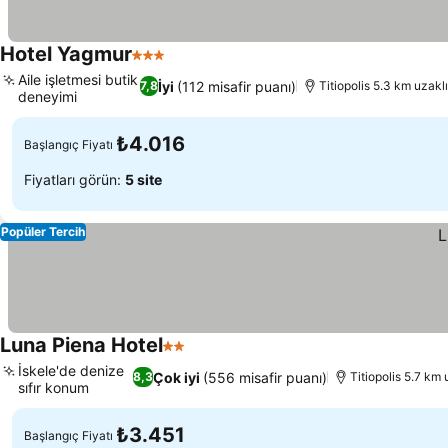
Hotel Yagmur
3 Yıldız
Aile işletmesi butik
İyi
(112 misafir puanı)
7,8
Titiopolis 5.3 km uzakl
deneyimi
₺4.016
Başlangıç Fiyatı
Fiyatları görün:
5 site
Popüler Tercih
Luna Piena Hotel
2 Yıldız
İskele'de denize
Çok iyi
(556 misafir puanı)
8,3
Titiopolis 5.7 km 
sıfır konum
₺3.451
Başlangıç Fiyatı