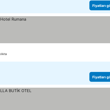
Fiyatları 
klıkta
Fiyatları 