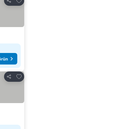
Paylaş
görün
Favorilerime ekle
Paylaş