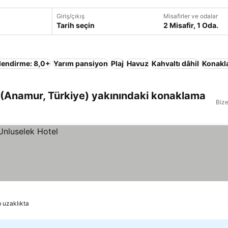
Giriş/çıkış
Misafirler ve odalar
Tarih seçin
2 Misafir, 1 Oda.
lendirme: 8,0+
Yarım pansiyon
Plaj
Havuz
Kahvaltı dâhil
Konakla
 (Anamur, Türkiye) yakınındaki konaklama
Bize
m uzaklıkta