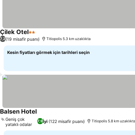
Çilek Otel
2 Yıldız
(19 misafir puanı)
7,2
Titiopolis 5.3 km uzaklıkta
Kesin fiyatları görmek için tarihleri seçin
Balsen Hotel
Geniş çok
İyi
(122 misafir puanı)
7,9
Titiopolis 5.8 km uzaklıkt
yataklı odalar