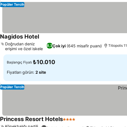
Popüler Tercih
Nagidos Hotel
Doğrudan deniz
Çok iyi
(645 misafir puanı)
8,3
Titiopolis 1
erişimi ve özel iskele
₺10.010
Başlangıç Fiyatı
Fiyatları görün:
2 site
Popüler Tercih
Princess Resort Hotels
4 Yıldız
Köpekbalığı partili