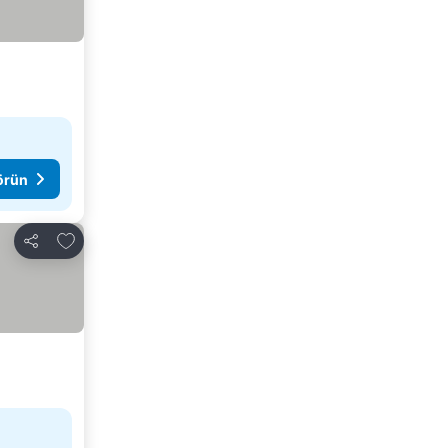
görün
Favorilerime ekle
Paylaş