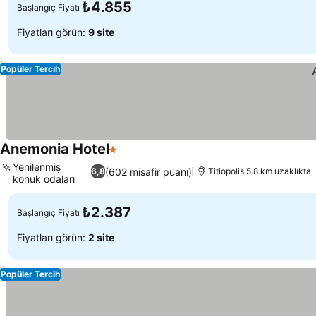
₺4.855
Başlangıç Fiyatı
Fiyatları görün:
9 site
Popüler Tercih
Anemonia Hotel
1 Yıldız
Yenilenmiş
(602 misafir puanı)
6,8
Titiopolis 5.8 km uzaklıkta
konuk odaları
₺2.387
Başlangıç Fiyatı
Fiyatları görün:
2 site
Popüler Tercih