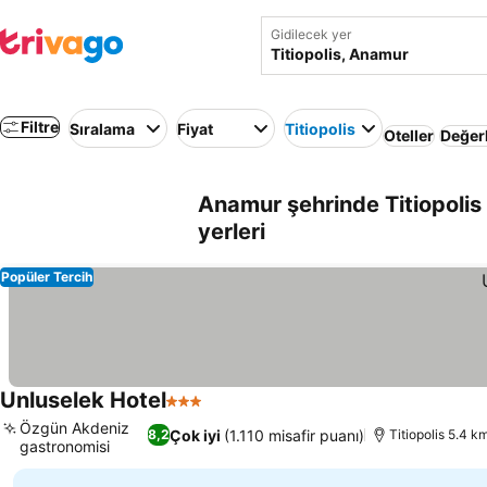
Gidilecek yer
Filtre
Sıralama
Fiyat
Titiopolis
Oteller
Değer
Anamur şehrinde Titiopolis
yerleri
Popüler Tercih
Unluselek Hotel
3 Yıldız
Özgün Akdeniz
Çok iyi
(1.110 misafir puanı)
8,2
Titiopolis 5.4 k
gastronomisi