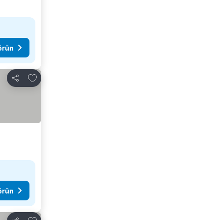
görün
Favorilerime ekle
Paylaş
görün
Favorilerime ekle