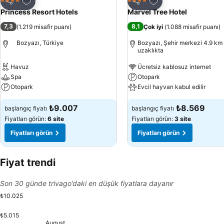
4 Yıldız
4 Yıldız
Paylaş
Paylaş
Princess Resort Hotels
Marvel Tree Hotel
7,3
8,1
(
1.219 misafir puanı
)
Çok iyi
(
1.088 misafir puanı
)
Bozyazı, Türkiye
Bozyazı, Şehir merkezi 4.9 km
uzaklıkta
Havuz
Ücretsiz kablosuz internet
Spa
Otopark
Otopark
Evcil hayvan kabul edilir
₺9.007
₺8.569
başlangıç fiyatı
başlangıç fiyatı
Fiyatları görün:
6 site
Fiyatları görün:
3 site
Fiyatları görün
Fiyatları görün
Fiyat trendi
Son 30 günde trivago’daki en düşük fiyatlara dayanır
₺10.025
₺5.015
Friday, August 14
₺9.775
Monday, August 17
₺9.782
Tuesday, August 18
₺9.775
Wednesday, August 19
₺9.761
Friday, August 21
₺9.776
Monday, Au
₺9.780
Tuesday, 
₺9.780
Wednesd
₺9.780
Thurs
₺9.77
Fri
₺9.
S
₺
Monday, August 10
₺9.667
Tuesday, August 11
₺9.654
Thursday, August 13
₺9.654
Saturday, August 15
₺9.671
Sunday, August 16
₺9.671
Thursday, August 2
₺9.667
Saturday, Augus
₺9.721
Sunday, Augus
₺9.667
Saturday, August 08
₺9.574
August