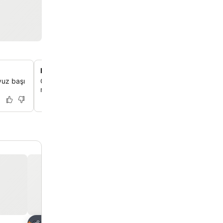
Masajlı sağlıklı yaşam spası
avuz başı
Oteldeki spa'da çeşitli masajlarla kendini şımartabilir, t
rahatlayabilirsin.
Favorilerime ekle
Favorilerime ek
Otel
Otel