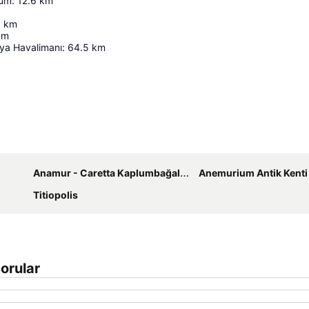
yum
:
12.6
km
8
km
km
ya Havalimanı
:
64.5
km
Haritayı genişlet
Anamur - Caretta Kaplumbağaları
Anemurium Antik Kenti
Titiopolis
Sorular