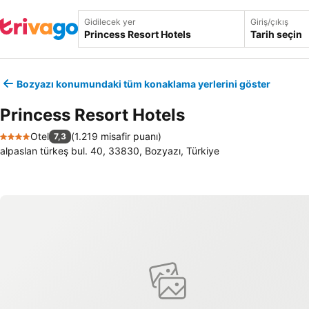
Gidilecek yer
Giriş/çıkış
Tarih seçin
Bozyazı konumundaki tüm konaklama yerlerini göster
Princess Resort Hotels
Otel
(
1.219 misafir puanı
)
7,3
4 Yıldız
alpaslan türkeş bul. 40, 33830, Bozyazı, Türkiye