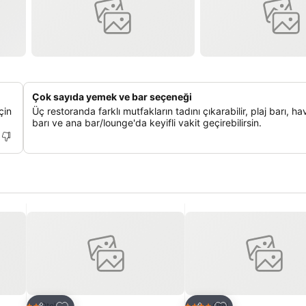
Çok sayıda yemek ve bar seçeneği
çin
Üç restoranda farklı mutfakların tadını çıkarabilir, plaj barı, h
barı ve ana bar/lounge'da keyifli vakit geçirebilirsin.
Favorilerime ekle
Favorilerime ekle
Otel
Otel