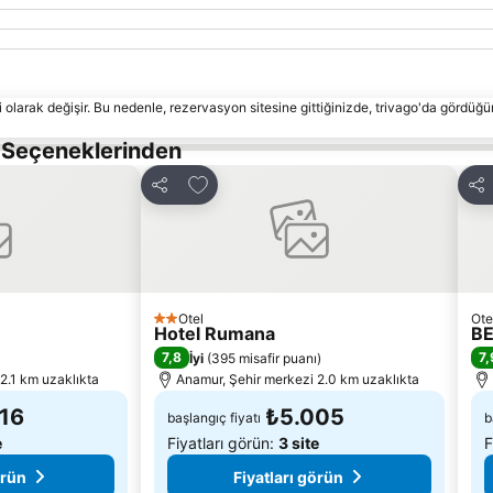
 olarak değişir. Bu nedenle, rezervasyon sitesine gittiğinizde, trivago'da gördüğü
s Seçeneklerinden
le
Favorilerime ekle
Paylaş
Pay
Otel
Ote
2 Yıldız
Hotel Rumana
BE
7,8
7,
)
İyi
(
395 misafir puanı
)
2.1 km uzaklıkta
Anamur, Şehir merkezi 2.0 km uzaklıkta
16
₺5.005
başlangıç fiyatı
b
e
Fiyatları görün:
3 site
F
örün
Fiyatları görün