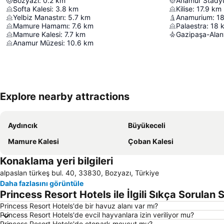
Bozyazı
:
0.2
km
Anamur Stad
Softa Kalesi
:
3.8
km
Kilise
:
17.9
km
Yelbiz Manastırı
:
5.7
km
Anamurium
:
1
Mamure Hamamı
:
7.6
km
Palaestra
:
18
Mamure Kalesi
:
7.7
km
Gazipaşa-Alan
Anamur Müzesi
:
10.6
km
Explore nearby attractions
Aydıncık
Büyükeceli
Mamure Kalesi
Çoban Kalesi
Konaklama yeri bilgileri
alpaslan türkeş bul. 40, 33830, Bozyazı, Türkiye
Daha fazlasını görüntüle
Princess Resort Hotels ile İlgili Sıkça Sorulan 
Princess Resort Hotels'de bir havuz alanı var mı?
Princess Resort Hotels'de evcil hayvanlara izin veriliyor mu?
Princess Resort Hotels'de otopark mevcut mu?