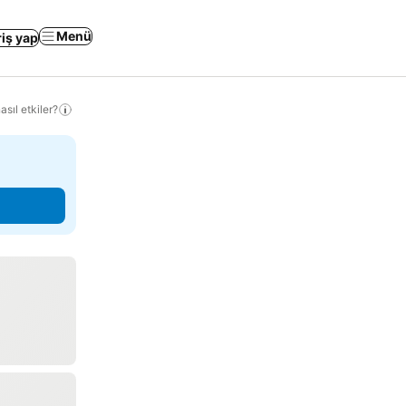
Menü
riş yap
sıl etkiler?