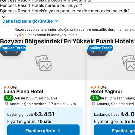
Princess Resort Hotels nerede bulunuyor?
Princess Resort Hotels'e yakın popüler cazibe merkezleri nelerdir?
Daha fazlasını görüntüle
Rezervasyon sitelerinden aldığımız fiyatlar ve müsaitlik durumları sürekli
aynısını her zaman bulamayabilirsiniz.
Bozyazı Bölgesindeki En Yüksek Puanlı Hotel
Popüler Tercih
Popüler Tercih
Favorilerime ekle
Favorilerime ek
Paylaş
Paylaş
Otel
Otel
2 Yıldız
3 Yıldız
Luna Piena Hotel
Hotel Yagmur
8,3
7,8
Çok iyi
(
556 misafir puanı
)
İyi
(
112 misafir puanı
Anamur, Şehir merkezi 2.7 km uzaklıkta
Anamur, Şehir merkezi 
₺3.451
₺4.0
başlangıç fiyatı
başlangıç fiyatı
Fiyatları görün:
10 site
Fiyatları görün:
5 sit
Fiyatları görün
Fiyatları g