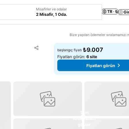
Misafirler ve odalar
TR · ₺
Gi
2 Misafir, 1 Oda.
Bize yapılan ödemeler sıralamamızı na
Favorilerime ekle
₺9.007
başlangıç fiyatı
Paylaş
Fiyatları görün:
6 site
Fiyatları görün