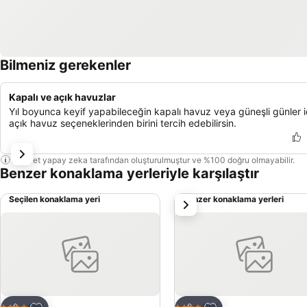
Bilmeniz gerekenler
Kapalı ve açık havuzlar
Yıl boyunca keyif yapabileceğin kapalı havuz veya güneşli günler i
açık havuz seçeneklerinden birini tercih edebilirsin.
Bu özet yapay zeka tarafından oluşturulmuştur ve %100 doğru olmayabilir.
Benzer konaklama yerleriyle karşılaştır
Seçilen konaklama yeri
Benzer konaklama yerleri
sonraki
Favorilerime ekle
Favorilerime ekle
Otel
Otel